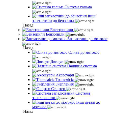
Система гальма
Інші
запчастини до бензопил
Назад
Електропили
Бензопили
Запчастини до мотокос
Назад
Олива до мотокос
Двигун
Паливна система
Аксесуари
Трансмісія
Зчеплення
Стартер
Система
запалювання
Інші деталі до
мотокос
Назад