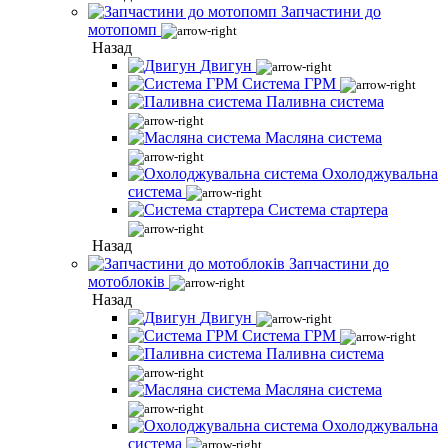
Запчастини до
мотопомп
Назад
Двигун
Система ГРМ
Паливна система
Масляна система
Охолоджувальна
система
Система стартера
Назад
Запчастини до
мотоблоків
Назад
Двигун
Система ГРМ
Паливна система
Масляна система
Охолоджувальна
система