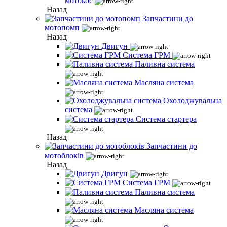
мотокос
Назад
Запчастини до
мотопомп
Назад
Двигун
Система ГРМ
Паливна система
Масляна система
Охолоджувальна
система
Система стартера
Назад
Запчастини до
мотоблоків
Назад
Двигун
Система ГРМ
Паливна система
Масляна система