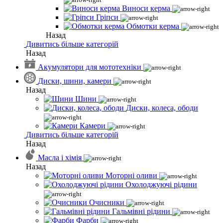
Виноси керма
Гріпси
Обмотки керма
Назад
Дивитись більше категорій
Назад
Акумулятори для мототехніки
Диски, шини, камери
Назад
Шини
Диски, колеса, ободи
Камери
Дивитись більше категорій
Назад
Масла і хімія
Назад
Моторні оливи
Охолоджуючі рідини
Очисники
Гальмівні рідини
Фарби