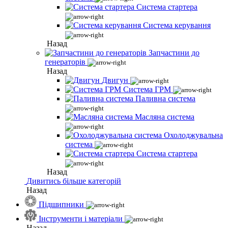
Система стартера
Система керування
Назад
Запчастини до
генераторів
Назад
Двигун
Система ГРМ
Паливна система
Масляна система
Охолоджувальна
система
Система стартера
Назад
Дивитись більше категорій
Назад
Підшипники
Інструменти і матеріали
Назад