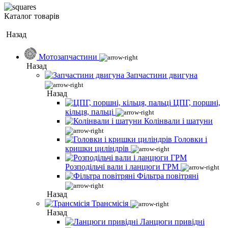
Каталог товарів
Назад
Мотозапчастини
Назад
Запчастини двигуна
Назад
ЦПГ, поршні,
кільця, пальці
Колінвали і шатуни
Головки і
кришки циліндрів
Розподільчі вали і ланцюги ГРМ
Фільтра повітряні
Назад
Трансмісія
Назад
Ланцюги привідні