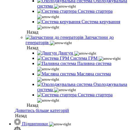
Охолоджувальна
система
Система стартера
Система керування
Назад
Запчастини до
генераторів
Назад
Двигун
Система ГРМ
Паливна система
Масляна система
Охолоджувальна
система
Система стартера
Назад
Дивитись більше категорій
Назад
Підшипники