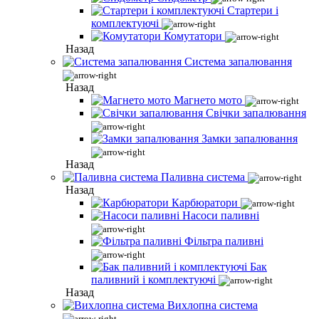
Стартери і
комплектуючі
Комутатори
Назад
Система запалювання
Назад
Магнето мото
Свічки запалювання
Замки запалювання
Назад
Паливна система
Назад
Карбюратори
Насоси паливні
Фільтра паливні
Бак
паливний і комплектуючі
Назад
Вихлопна система