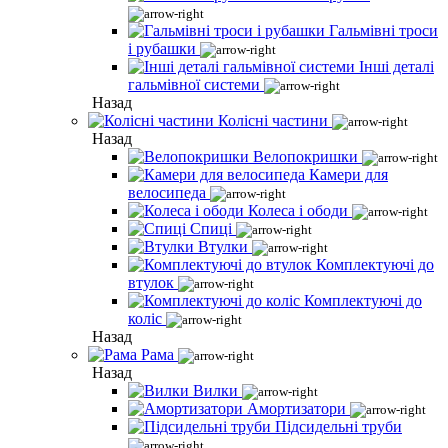
Гальмівні троси
і рубашки
Інші деталі
гальмівної системи
Назад
Колісні частини
Назад
Велопокришки
Камери для
велосипеда
Колеса і ободи
Спиці
Втулки
Комплектуючі до
втулок
Комплектуючі до
коліс
Назад
Рама
Назад
Вилки
Амортизатори
Підсидельні труби