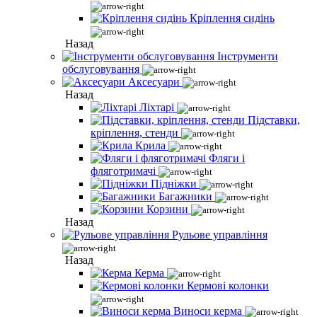
Кріплення сидінь
Назад
Інструменти
обслуговування
Аксесуари
Назад
Ліхтарі
Підставки,
кріплення, стенди
Крила
Фляги і
фляготримачі
Підніжки
Багажники
Корзини
Назад
Рульове управління
Назад
Керма
Кермові колонки
Виноси керма