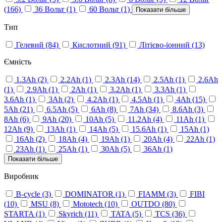
(166)
36 Вольт
(1)
60 Вольт
(1)
Показати більше
Тип
Гелевий
(84)
Кислотний
(91)
Літієво-іонний
(13)
Ємність
1.3Ah
(2)
2.2Ah
(1)
2.3Ah
(14)
2.5Ah
(1)
2.6Ah
(1)
2.9Ah
(1)
2Ah
(1)
3.2Ah
(1)
3.3Ah
(1)
3.6Ah
(1)
3Ah
(2)
4.2Ah
(1)
4.5Ah
(1)
4Ah
(15)
5Ah
(21)
6.5Ah
(5)
6Ah
(8)
7Ah
(34)
8.6Ah
(3)
8Ah
(6)
9Ah
(20)
10Ah
(5)
11.2Ah
(4)
11Ah
(1)
12Ah
(9)
13Ah
(1)
14Ah
(5)
15.6Ah
(1)
15Ah
(1)
16Ah
(2)
18Ah
(4)
19Ah
(1)
20Ah
(4)
22Ah
(1)
23Ah
(1)
25Ah
(1)
30Ah
(5)
36Ah
(1)
Показати більше
Виробник
B-cycle
(3)
DOMINATOR
(1)
FIAMM
(3)
FIBI
(10)
MSU
(8)
Mototech
(10)
OUTDO
(80)
STARTA
(1)
Skyrich
(11)
TATA
(5)
TCS
(36)