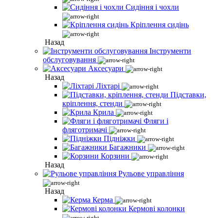
Сидіння і чохли
Кріплення сидінь
Назад
Інструменти
обслуговування
Аксесуари
Назад
Ліхтарі
Підставки,
кріплення, стенди
Крила
Фляги і
фляготримачі
Підніжки
Багажники
Корзини
Назад
Рульове управління
Назад
Керма
Кермові колонки