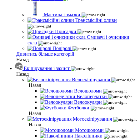
Мастила і змазки
Трансмісійні оливи
Присадки
Омивачі і очисники
скла
Поліролі
Дивитись більше категорій
Назад
Екіпірування і захист
Назад
Велоекіпірування
Назад
Велошоломи
Велоперчатки
Велоокуляри
Футболки
Назад
Мотоекіпірування
Назад
Мотошоломи
Наколінники