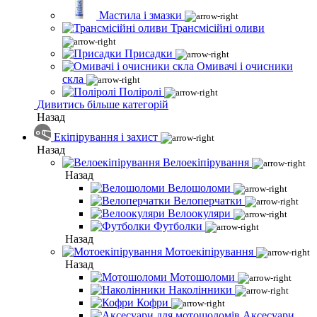
Мастила і змазки
Трансмісійні оливи
Присадки
Омивачі і очисники
скла
Поліролі
Дивитись більше категорій
Назад
Екіпірування і захист
Назад
Велоекіпірування
Назад
Велошоломи
Велоперчатки
Велоокуляри
Футболки
Назад
Мотоекіпірування
Назад
Мотошоломи
Наколінники
Кофри
Аксесуари