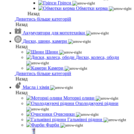
Гріпси
Обмотки керма
Назад
Дивитись більше категорій
Назад
Акумулятори для мототехніки
Диски, шини, камери
Назад
Шини
Диски, колеса, ободи
Камери
Дивитись більше категорій
Назад
Масла і хімія
Назад
Моторні оливи
Охолоджуючі рідини
Очисники
Гальмівні рідини
Фарби