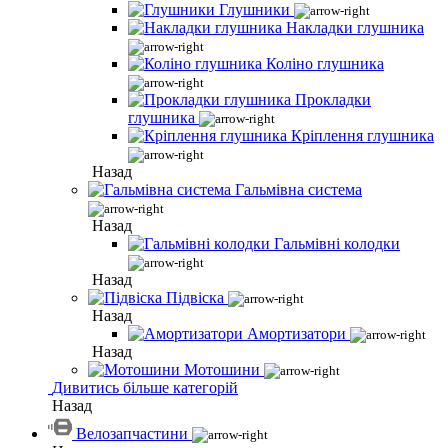
Глушники
Накладки глушника
Коліно глушника
Прокладки
глушника
Кріплення глушника
Назад
Гальмівна система
Назад
Гальмівні колодки
Назад
Підвіска
Назад
Амортизатори
Назад
Мотошини
Дивитись більше категорій
Назад
Велозапчастини