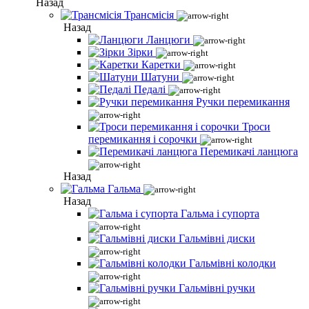
Назад
Трансмісія
Назад
Ланцюги
Зірки
Каретки
Шатуни
Педалі
Ручки перемикання
Троси
перемикання і сорочки
Перемикачі ланцюга
Назад
Гальма
Назад
Гальма і супорта
Гальмівні диски
Гальмівні колодки
Гальмівні ручки