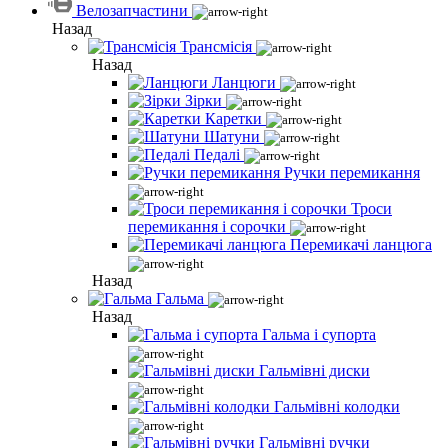
Велозапчастини
Назад
Трансмісія
Назад
Ланцюги
Зірки
Каретки
Шатуни
Педалі
Ручки перемикання
Троси
перемикання і сорочки
Перемикачі ланцюга
Назад
Гальма
Назад
Гальма і супорта
Гальмівні диски
Гальмівні колодки
Гальмівні ручки