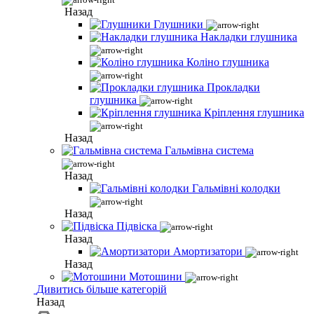
Назад
Глушники
Накладки глушника
Коліно глушника
Прокладки
глушника
Кріплення глушника
Назад
Гальмівна система
Назад
Гальмівні колодки
Назад
Підвіска
Назад
Амортизатори
Назад
Мотошини
Дивитись більше категорій
Назад