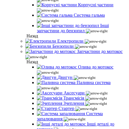
Корпусні частини
Система гальма
Інші
запчастини до бензопил
Назад
Електропили
Бензопили
Запчастини до мотокос
Назад
Олива до мотокос
Двигун
Паливна система
Аксесуари
Трансмісія
Зчеплення
Стартер
Система
запалювання
Інші деталі до