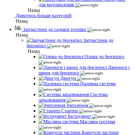
для мотошоломів
Назад
Дивитись більше категорій
Назад
Запчастини до садової техніки
Назад
Запчастини до
бензопил
Назад
Олива до бензопил
Ланцюги і
шини для бензопил
Двигун
Паливна система
Система
запалювання
Зчеплення
Стартер
Інструмент
Масляна система
Корпусні частини