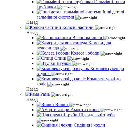
Гальмівні троси
і рубашки
Інші деталі
гальмівної системи
Назад
Колісні частини
Назад
Велопокришки
Камери для
велосипеда
Колеса і ободи
Спиці
Втулки
Комплектуючі до
втулок
Комплектуючі до
коліс
Назад
Рама
Назад
Вилки
Амортизатори
Підсидельні труби
Сидіння і чохли