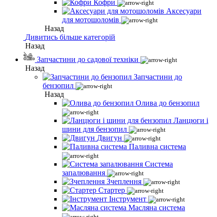
Кофри
Аксесуари
для мотошоломів
Назад
Дивитись більше категорій
Назад
Запчастини до садової техніки
Назад
Запчастини до
бензопил
Назад
Олива до бензопил
Ланцюги і
шини для бензопил
Двигун
Паливна система
Система
запалювання
Зчеплення
Стартер
Інструмент
Масляна система