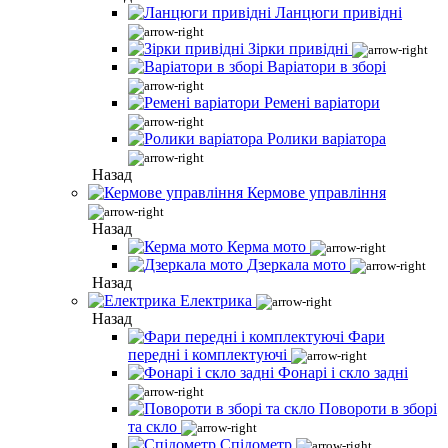
Ланцюги привідні
Зірки привідні
Варіатори в зборі
Ремені варіатори
Ролики варіатора
Назад
Кермове управління
Назад
Керма мото
Дзеркала мото
Назад
Електрика
Назад
Фари
передні і комплектуючі
Фонарі і скло задні
Повороти в зборі
та скло
Спідометр