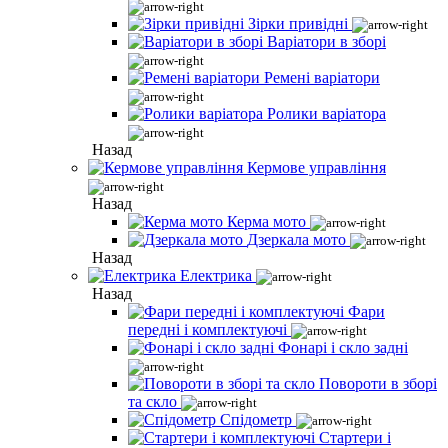
Зірки привідні
Варіатори в зборі
Ремені варіатори
Ролики варіатора
Назад
Кермове управління
Назад
Керма мото
Дзеркала мото
Назад
Електрика
Назад
Фари
передні і комплектуючі
Фонарі і скло задні
Повороти в зборі
та скло
Спідометр
Стартери і