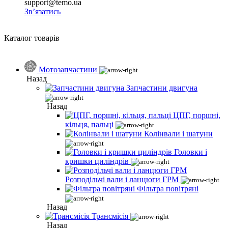
support@temo.ua
Зв’язатись
Каталог товарів
Мотозапчастини
Назад
Запчастини двигуна
Назад
ЦПГ, поршні,
кільця, пальці
Колінвали і шатуни
Головки і
кришки циліндрів
Розподільчі вали і ланцюги ГРМ
Фільтра повітряні
Назад
Трансмісія
Назад