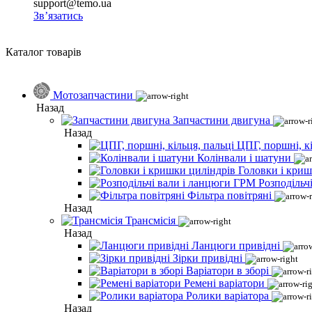
support@temo.ua
Зв’язатись
Каталог товарів
Мотозапчастини
Назад
Запчастини двигуна
Назад
ЦПГ, поршні, кі
Колінвали і шатуни
Головки і криш
Розподільч
Фільтра повітряні
Назад
Трансмісія
Назад
Ланцюги привідні
Зірки привідні
Варіатори в зборі
Ремені варіатори
Ролики варіатора
Назад