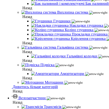
Бак паливний
Назад
Вихлопна система
Назад
Глушники
Накладки глушника
Коліно глушника
Прокладки глушника
Кріплення глушника
Назад
Гальмівна система
Назад
Гальмівні колодки
Назад
Підвіска
Назад
Амортизатори
Назад
Мотошини
Дивитись більше категорій
Назад
Велозапчастини
Назад
Трансмісія