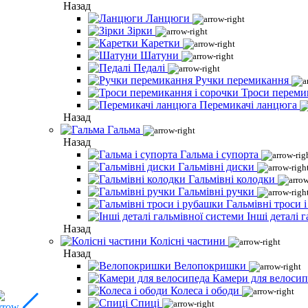
Назад
Ланцюги
Зірки
Каретки
Шатуни
Педалі
Ручки перемикання
Троси переми
Перемикачі ланцюга
Назад
Гальма
Назад
Гальма і супорта
Гальмівні диски
Гальмівні колодки
Гальмівні ручки
Гальмівні троси 
Інші деталі 
Назад
Колісні частини
Назад
Велопокришки
Камери для велосип
Колеса і ободи
Спиці