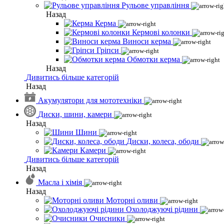
Рульове управління
Назад
Керма
Кермові колонки
Виноси керма
Гріпси
Обмотки керма
Назад
Дивитись більше категорій
Назад
Акумулятори для мототехніки
Диски, шини, камери
Назад
Шини
Диски, колеса, ободи
Камери
Дивитись більше категорій
Назад
Масла і хімія
Назад
Моторні оливи
Охолоджуючі рідини
Очисники