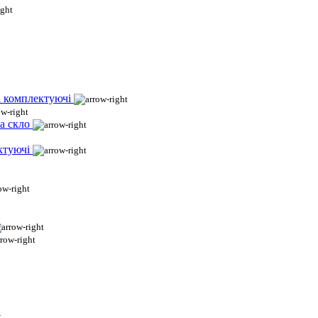
і комплектуючі
а скло
ктуючі