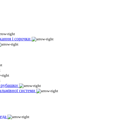
кання і сорочки
і рубашки
гальмівної системи
еда