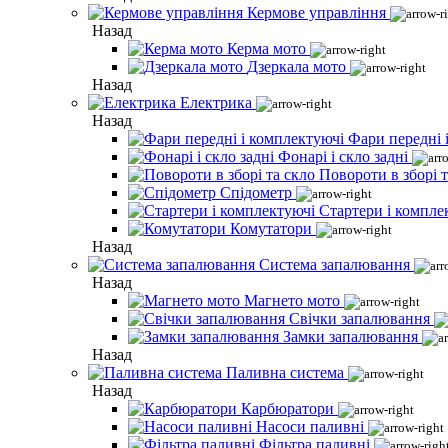
Кермове управління
Назад
Керма мото
Дзеркала мото
Назад
Електрика
Назад
Фари передні 
Фонарі і скло задні
Повороти в зборі т
Спідометр
Стартери і компле
Комутатори
Назад
Система запалювання
Назад
Магнето мото
Свічки запалювання
Замки запалювання
Назад
Паливна система
Назад
Карбюратори
Насоси паливні
Фільтра паливні