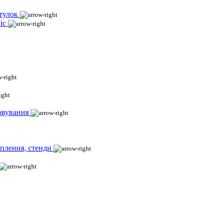
тулок
іс
овування
іплення, стенди