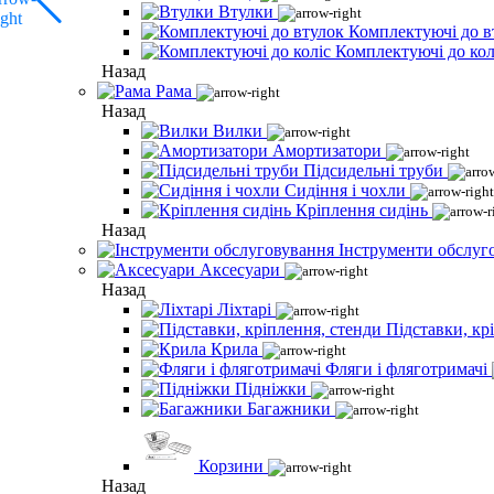
Втулки
Комплектуючі до в
Комплектуючі до кол
Назад
Рама
Назад
Вилки
Амортизатори
Підсидельні труби
Сидіння і чохли
Кріплення сидінь
Назад
Інструменти обслуг
Аксесуари
Назад
Ліхтарі
Підставки, кр
Крила
Фляги і фляготримачі
Підніжки
Багажники
Корзини
Назад