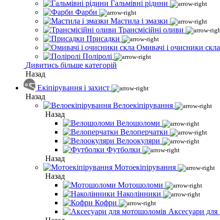
Гальмівні рідини
Фарби
Мастила і змазки
Трансмісійні оливи
Присадки
Омивачі і очисники скла
Поліролі
Дивитись більше категорій
Назад
Екіпірування і захист
Назад
Велоекіпірування
Назад
Велошоломи
Велоперчатки
Велоокуляри
Футболки
Назад
Мотоекіпірування
Назад
Мотошоломи
Наколінники
Кофри
Аксесуари для