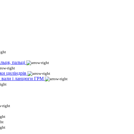
льця, пальці
ки циліндрів
і вали і ланцюги ГРМ