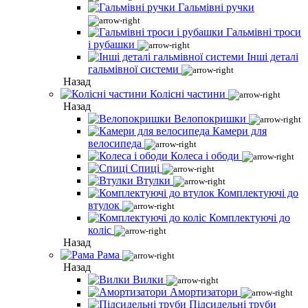
Гальмівні ручки
Гальмівні троси
і рубашки
Інші деталі
гальмівної системи
Назад
Колісні частини
Назад
Велопокришки
Камери для
велосипеда
Колеса і ободи
Спиці
Втулки
Комплектуючі до
втулок
Комплектуючі до
коліс
Назад
Рама
Назад
Вилки
Амортизатори
Підсидельні труби