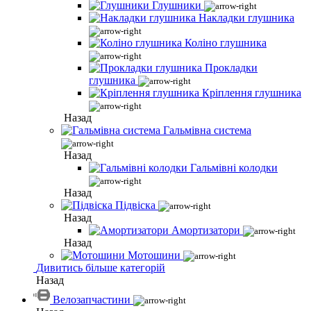
Глушники
Накладки глушника
Коліно глушника
Прокладки
глушника
Кріплення глушника
Назад
Гальмівна система
Назад
Гальмівні колодки
Назад
Підвіска
Назад
Амортизатори
Назад
Мотошини
Дивитись більше категорій
Назад
Велозапчастини