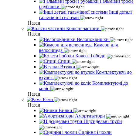
Гальмівні троси
і рубашки
Інші деталі
гальмівної системи
Назад
Колісні частини
Назад
Велопокришки
Камери для
велосипеда
Колеса і ободи
Спиці
Втулки
Комплектуючі до
втулок
Комплектуючі до
коліс
Назад
Рама
Назад
Вилки
Амортизатори
Підсидельні труби
Сидіння і чохли