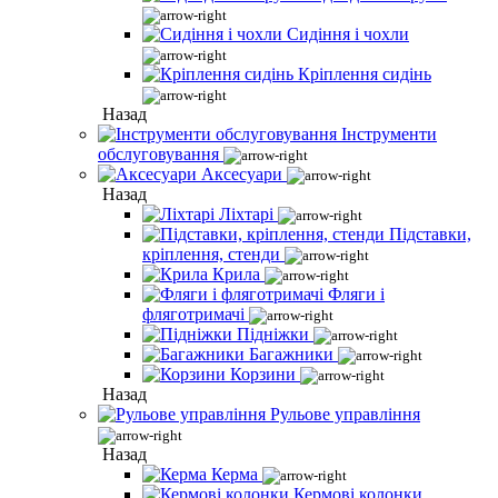
Сидіння і чохли
Кріплення сидінь
Назад
Інструменти
обслуговування
Аксесуари
Назад
Ліхтарі
Підставки,
кріплення, стенди
Крила
Фляги і
фляготримачі
Підніжки
Багажники
Корзини
Назад
Рульове управління
Назад
Керма
Кермові колонки