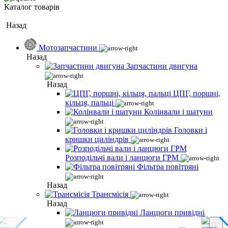
Каталог товарів
Назад
Мотозапчастини
Назад
Запчастини двигуна
Назад
ЦПГ, поршні,
кільця, пальці
Колінвали і шатуни
Головки і
кришки циліндрів
Розподільчі вали і ланцюги ГРМ
Фільтра повітряні
Назад
Трансмісія
Назад
Ланцюги привідні