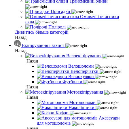
Трансмісійні оливи
Присадки
Омивачі і очисники
скла
Поліролі
Дивитись більше категорій
Назад
Екіпірування і захист
Назад
Велоекіпірування
Назад
Велошоломи
Велоперчатки
Велоокуляри
Футболки
Назад
Мотоекіпірування
Назад
Мотошоломи
Наколінники
Кофри
Аксесуари
для мотошоломів
Назад