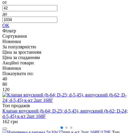
от
до
ОК
Фільтр
Сортування
Новинки
За популярністю
Ціна за зростанням
Ціна за спаданням
Акційні товари
Новинки
Показувати по:
40
80
120
Топ продажів
Клапан впускний (h-64; D-25; d-5,45), випускний (h-62; D-24;
d-5,45) к-кт 2шт 168F
162
грн
Топ