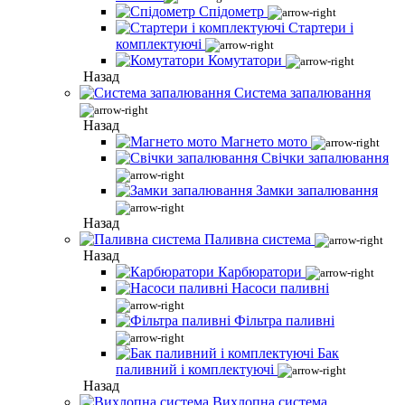
Спідометр
Стартери і
комплектуючі
Комутатори
Назад
Система запалювання
Назад
Магнето мото
Свічки запалювання
Замки запалювання
Назад
Паливна система
Назад
Карбюратори
Насоси паливні
Фільтра паливні
Бак
паливний і комплектуючі
Назад
Вихлопна система