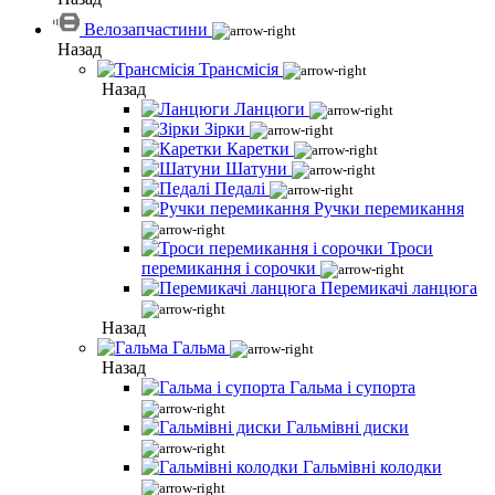
Велозапчастини
Назад
Трансмісія
Назад
Ланцюги
Зірки
Каретки
Шатуни
Педалі
Ручки перемикання
Троси
перемикання і сорочки
Перемикачі ланцюга
Назад
Гальма
Назад
Гальма і супорта
Гальмівні диски
Гальмівні колодки