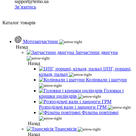
support@temo.ua
Зв’язатись
Каталог товарів
Мотозапчастини
Назад
Запчастини двигуна
Назад
ЦПГ, поршні,
кільця, пальці
Колінвали і шатуни
Головки і
кришки циліндрів
Розподільчі вали і ланцюги ГРМ
Фільтра повітряні
Назад
Трансмісія
Назад