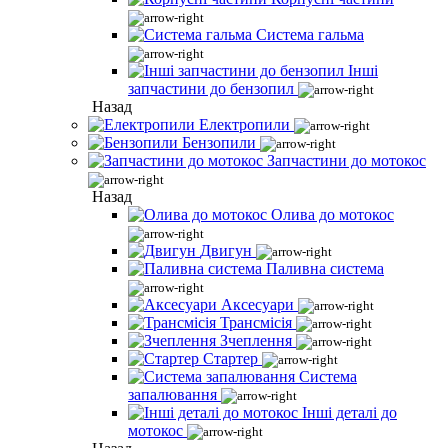
Система гальма
Інші
запчастини до бензопил
Назад
Електропили
Бензопили
Запчастини до мотокос
Назад
Олива до мотокос
Двигун
Паливна система
Аксесуари
Трансмісія
Зчеплення
Стартер
Система
запалювання
Інші деталі до
мотокос