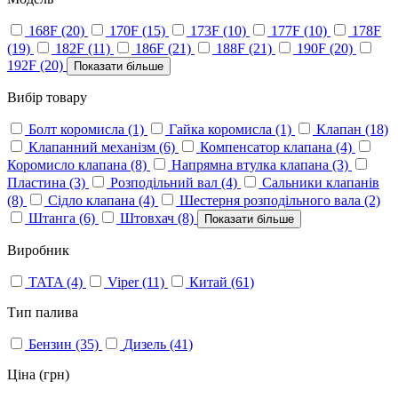
168F
(20)
170F
(15)
173F
(10)
177F
(10)
178F
(19)
182F
(11)
186F
(21)
188F
(21)
190F
(20)
192F
(20)
Показати більше
Вибір товару
Болт коромисла
(1)
Гайка коромисла
(1)
Клапан
(18)
Клапанний механізм
(6)
Компенсатор клапана
(4)
Коромисло клапана
(8)
Напрямна втулка клапана
(3)
Пластина
(3)
Розподільний вал
(4)
Сальники клапанів
(8)
Сідло клапана
(4)
Шестерня розподільного вала
(2)
Штанга
(6)
Штовхач
(8)
Показати більше
Виробник
TATA
(4)
Viper
(11)
Китай
(61)
Тип палива
Бензин
(35)
Дизель
(41)
Ціна (грн)