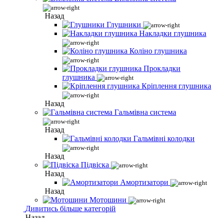
Назад
Глушники
Накладки глушника
Коліно глушника
Прокладки
глушника
Кріплення глушника
Назад
Гальмівна система
Назад
Гальмівні колодки
Назад
Підвіска
Назад
Амортизатори
Назад
Мотошини
Дивитись більше категорій
Назад