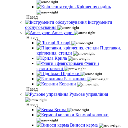
Кріплення сидінь
Назад
Інструменти
обслуговування
Аксесуари
Назад
Ліхтарі
Підставки,
кріплення, стенди
Крила
Фляги і
фляготримачі
Підніжки
Багажники
Корзини
Назад
Рульове управління
Назад
Керма
Кермові колонки
Виноси керма