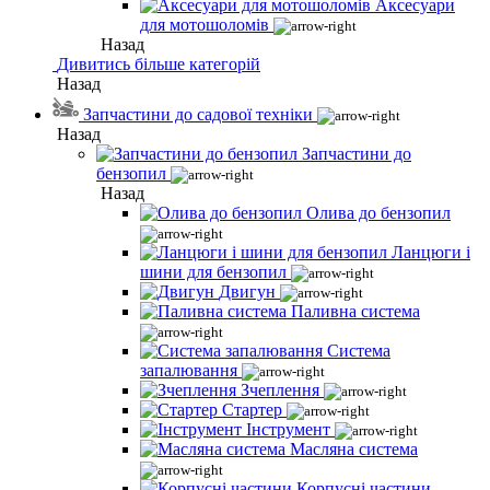
Аксесуари
для мотошоломів
Назад
Дивитись більше категорій
Назад
Запчастини до садової техніки
Назад
Запчастини до
бензопил
Назад
Олива до бензопил
Ланцюги і
шини для бензопил
Двигун
Паливна система
Система
запалювання
Зчеплення
Стартер
Інструмент
Масляна система
Корпусні частини