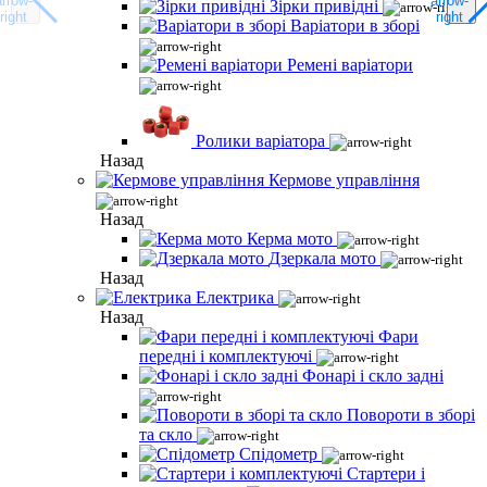
Зірки привідні
Варіатори в зборі
Ремені варіатори
Ролики варіатора
Назад
Кермове управління
Назад
Керма мото
Дзеркала мото
Назад
Електрика
Назад
Фари
передні і комплектуючі
Фонарі і скло задні
Повороти в зборі
та скло
Спідометр
Стартери і