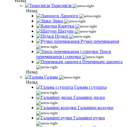
Назад
Трансмісія
Назад
Ланцюги
Зірки
Каретки
Шатуни
Педалі
Ручки перемикання
Троси
перемикання і сорочки
Перемикачі ланцюга
Назад
Гальма
Назад
Гальма і супорта
Гальмівні диски
Гальмівні колодки
Гальмівні ручки