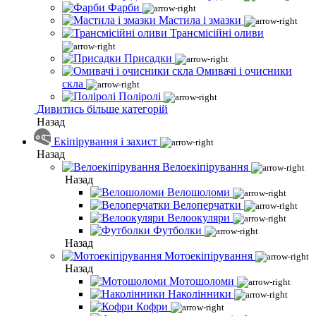
Фарби
Мастила і змазки
Трансмісійні оливи
Присадки
Омивачі і очисники
скла
Поліролі
Дивитись більше категорій
Назад
Екіпірування і захист
Назад
Велоекіпірування
Назад
Велошоломи
Велоперчатки
Велоокуляри
Футболки
Назад
Мотоекіпірування
Назад
Мотошоломи
Наколінники
Кофри