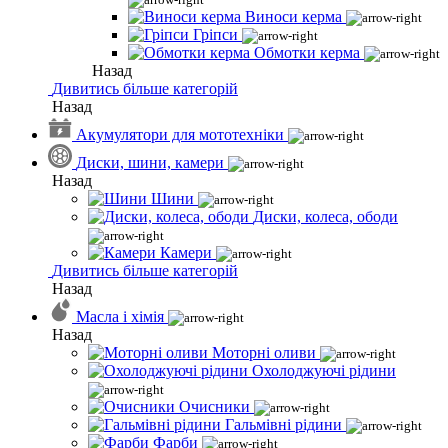
Виноси керма
Гріпси
Обмотки керма
Назад
Дивитись більше категорій
Назад
Акумулятори для мототехніки
Диски, шини, камери
Назад
Шини
Диски, колеса, ободи
Камери
Дивитись більше категорій
Назад
Масла і хімія
Назад
Моторні оливи
Охолоджуючі рідини
Очисники
Гальмівні рідини
Фарби