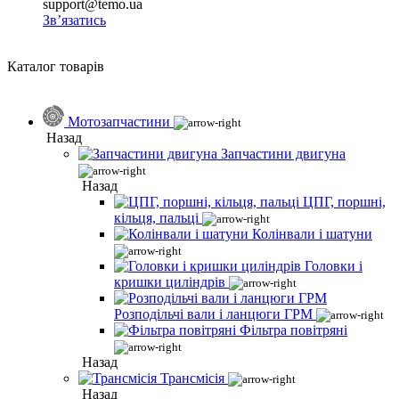
support@temo.ua
Зв’язатись
Каталог товарів
Мотозапчастини
Назад
Запчастини двигуна
Назад
ЦПГ, поршні,
кільця, пальці
Колінвали і шатуни
Головки і
кришки циліндрів
Розподільчі вали і ланцюги ГРМ
Фільтра повітряні
Назад
Трансмісія
Назад