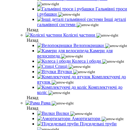
Гальмівні троси
і рубашки
Інші деталі
гальмівної системи
Назад
Колісні частини
Назад
Велопокришки
Камери для
велосипеда
Колеса і ободи
Спиці
Втулки
Комплектуючі до
втулок
Комплектуючі до
коліс
Назад
Рама
Назад
Вилки
Амортизатори
Підсидельні труби