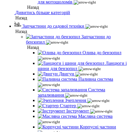
для мотошоломів
Назад
Дивитись більше категорій
Назад
Запчастини до садової техніки
Назад
Запчастини до
бензопил
Назад
Олива до бензопил
Ланцюги і
шини для бензопил
Двигун
Паливна система
Система
запалювання
Зчеплення
Стартер
Інструмент
Масляна система
Корпусні частини