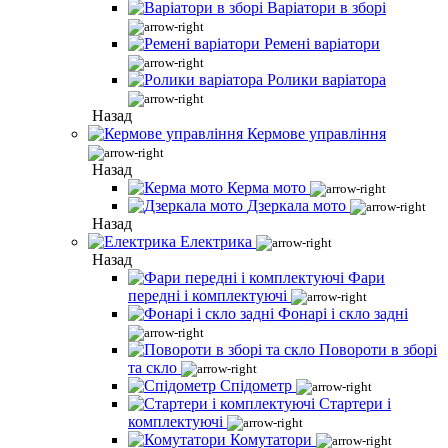
Варіатори в зборі
Ремені варіатори
Ролики варіатора
Назад
Кермове управління
Назад
Керма мото
Дзеркала мото
Назад
Електрика
Назад
Фари
передні і комплектуючі
Фонарі і скло задні
Повороти в зборі
та скло
Спідометр
Стартери і
комплектуючі
Комутатори