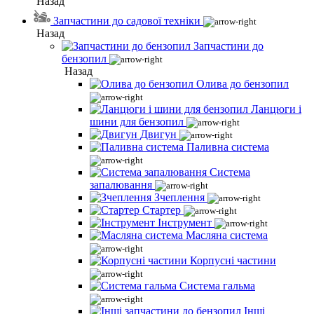
Назад
Запчастини до садової техніки
Назад
Запчастини до
бензопил
Назад
Олива до бензопил
Ланцюги і
шини для бензопил
Двигун
Паливна система
Система
запалювання
Зчеплення
Стартер
Інструмент
Масляна система
Корпусні частини
Система гальма
Інші