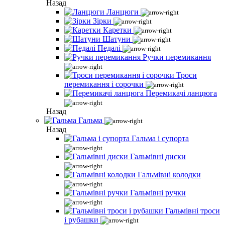
Назад
Ланцюги
Зірки
Каретки
Шатуни
Педалі
Ручки перемикання
Троси
перемикання і сорочки
Перемикачі ланцюга
Назад
Гальма
Назад
Гальма і супорта
Гальмівні диски
Гальмівні колодки
Гальмівні ручки
Гальмівні троси
і рубашки