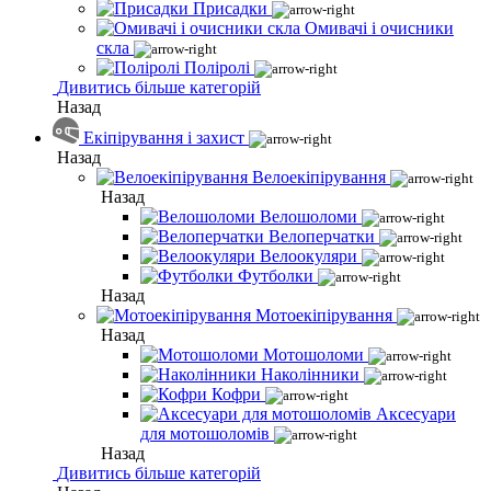
Присадки
Омивачі і очисники
скла
Поліролі
Дивитись більше категорій
Назад
Екіпірування і захист
Назад
Велоекіпірування
Назад
Велошоломи
Велоперчатки
Велоокуляри
Футболки
Назад
Мотоекіпірування
Назад
Мотошоломи
Наколінники
Кофри
Аксесуари
для мотошоломів
Назад
Дивитись більше категорій