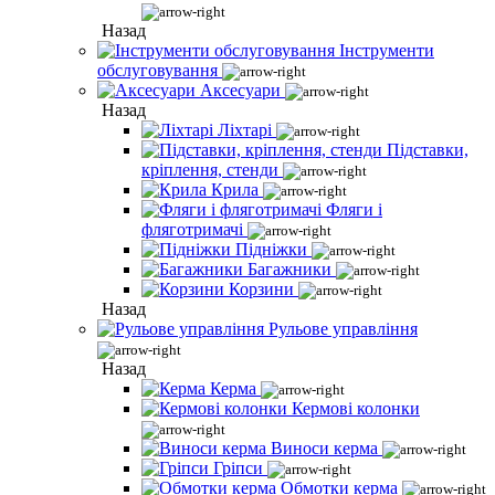
Назад
Інструменти
обслуговування
Аксесуари
Назад
Ліхтарі
Підставки,
кріплення, стенди
Крила
Фляги і
фляготримачі
Підніжки
Багажники
Корзини
Назад
Рульове управління
Назад
Керма
Кермові колонки
Виноси керма
Гріпси
Обмотки керма