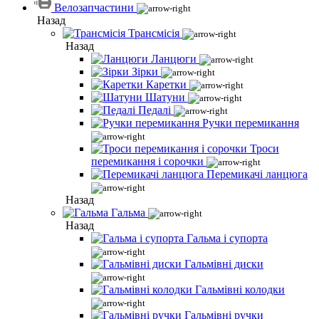
Велозапчастини
Назад
Трансмісія
Назад
Ланцюги
Зірки
Каретки
Шатуни
Педалі
Ручки перемикання
Троси
перемикання і сорочки
Перемикачі ланцюга
Назад
Гальма
Назад
Гальма і супорта
Гальмівні диски
Гальмівні колодки
Гальмівні ручки