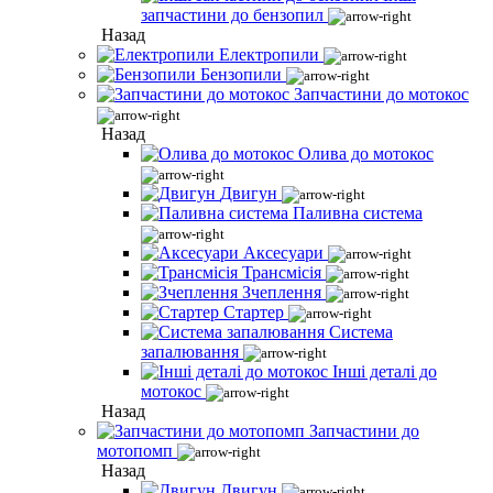
запчастини до бензопил
Назад
Електропили
Бензопили
Запчастини до мотокос
Назад
Олива до мотокос
Двигун
Паливна система
Аксесуари
Трансмісія
Зчеплення
Стартер
Система
запалювання
Інші деталі до
мотокос
Назад
Запчастини до
мотопомп
Назад
Двигун