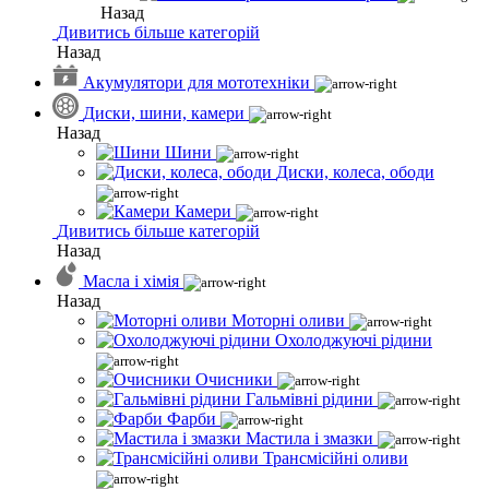
Назад
Дивитись більше категорій
Назад
Акумулятори для мототехніки
Диски, шини, камери
Назад
Шини
Диски, колеса, ободи
Камери
Дивитись більше категорій
Назад
Масла і хімія
Назад
Моторні оливи
Охолоджуючі рідини
Очисники
Гальмівні рідини
Фарби
Мастила і змазки
Трансмісійні оливи