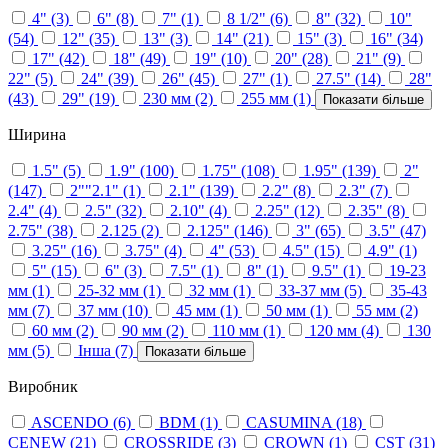
4"
(3)
6"
(8)
7"
(1)
8 1/2"
(6)
8"
(32)
10"
(54)
12"
(35)
13"
(3)
14"
(21)
15"
(3)
16"
(34)
17"
(42)
18"
(49)
19"
(10)
20"
(28)
21"
(9)
22"
(5)
24"
(39)
26"
(45)
27"
(1)
27.5"
(14)
28"
(43)
29"
(19)
230 мм
(2)
255 мм
(1)
Показати більше
Ширина
1.5"
(5)
1.9"
(100)
1.75"
(108)
1.95"
(139)
2"
(147)
2""2.1"
(1)
2.1"
(139)
2.2"
(8)
2.3"
(7)
2.4"
(4)
2.5"
(32)
2.10"
(4)
2.25"
(12)
2.35"
(8)
2.75"
(38)
2.125
(2)
2.125"
(146)
3"
(65)
3.5"
(47)
3.25"
(16)
3.75"
(4)
4"
(53)
4.5"
(15)
4.9"
(1)
5"
(15)
6"
(3)
7.5"
(1)
8"
(1)
9.5"
(1)
19-23
мм
(1)
25-32 мм
(1)
32 мм
(1)
33-37 мм
(5)
35-43
мм
(7)
37 мм
(10)
45 мм
(1)
50 мм
(1)
55 мм
(2)
60 мм
(2)
90 мм
(2)
110 мм
(1)
120 мм
(4)
130
мм
(5)
Інша
(7)
Показати більше
Виробник
ASCENDO
(6)
BDM
(1)
CASUMINA
(18)
CENEW
(21)
CROSSRIDE
(3)
CROWN
(1)
CST
(31)