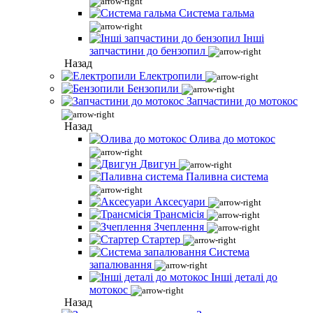
Система гальма
Інші
запчастини до бензопил
Назад
Електропили
Бензопили
Запчастини до мотокос
Назад
Олива до мотокос
Двигун
Паливна система
Аксесуари
Трансмісія
Зчеплення
Стартер
Система
запалювання
Інші деталі до
мотокос
Назад