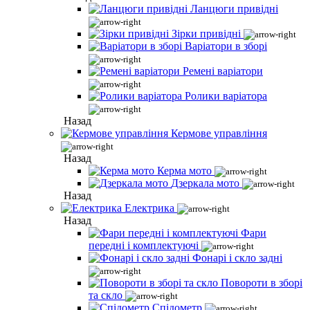
Ланцюги привідні
Зірки привідні
Варіатори в зборі
Ремені варіатори
Ролики варіатора
Назад
Кермове управління
Назад
Керма мото
Дзеркала мото
Назад
Електрика
Назад
Фари
передні і комплектуючі
Фонарі і скло задні
Повороти в зборі
та скло
Спідометр