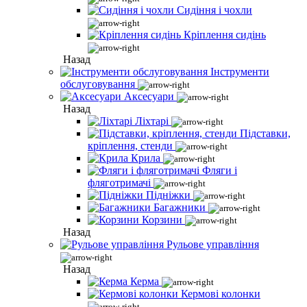
Сидіння і чохли
Кріплення сидінь
Назад
Інструменти
обслуговування
Аксесуари
Назад
Ліхтарі
Підставки,
кріплення, стенди
Крила
Фляги і
фляготримачі
Підніжки
Багажники
Корзини
Назад
Рульове управління
Назад
Керма
Кермові колонки