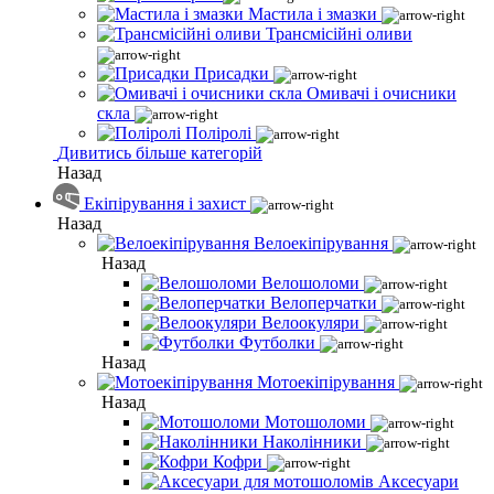
Мастила і змазки
Трансмісійні оливи
Присадки
Омивачі і очисники
скла
Поліролі
Дивитись більше категорій
Назад
Екіпірування і захист
Назад
Велоекіпірування
Назад
Велошоломи
Велоперчатки
Велоокуляри
Футболки
Назад
Мотоекіпірування
Назад
Мотошоломи
Наколінники
Кофри
Аксесуари