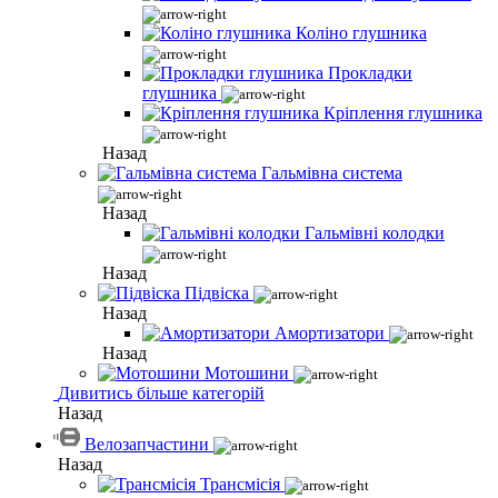
Коліно глушника
Прокладки
глушника
Кріплення глушника
Назад
Гальмівна система
Назад
Гальмівні колодки
Назад
Підвіска
Назад
Амортизатори
Назад
Мотошини
Дивитись більше категорій
Назад
Велозапчастини
Назад
Трансмісія