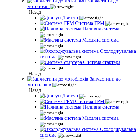
Запчастини до
мотопомп
Назад
Двигун
Система ГРМ
Паливна система
Масляна система
Охолоджувальна
система
Система стартера
Назад
Запчастини до
мотоблоків
Назад
Двигун
Система ГРМ
Паливна система
Масляна система
Охолоджувальна
система