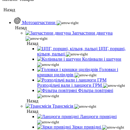
Назад
Мотозапчастини
Назад
Запчастини двигуна
Назад
ЦПГ, поршні,
кільця, пальці
Колінвали і шатуни
Головки і
кришки циліндрів
Розподільчі вали і ланцюги ГРМ
Фільтра повітряні
Назад
Трансмісія
Назад
Ланцюги привідні
Зірки привідні