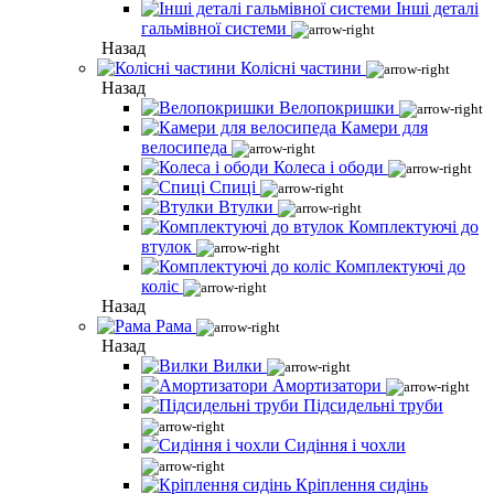
Інші деталі
гальмівної системи
Назад
Колісні частини
Назад
Велопокришки
Камери для
велосипеда
Колеса і ободи
Спиці
Втулки
Комплектуючі до
втулок
Комплектуючі до
коліс
Назад
Рама
Назад
Вилки
Амортизатори
Підсидельні труби
Сидіння і чохли
Кріплення сидінь