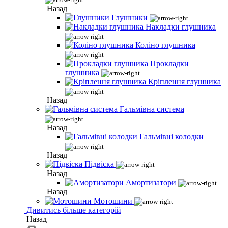
Назад
Глушники
Накладки глушника
Коліно глушника
Прокладки
глушника
Кріплення глушника
Назад
Гальмівна система
Назад
Гальмівні колодки
Назад
Підвіска
Назад
Амортизатори
Назад
Мотошини
Дивитись більше категорій
Назад