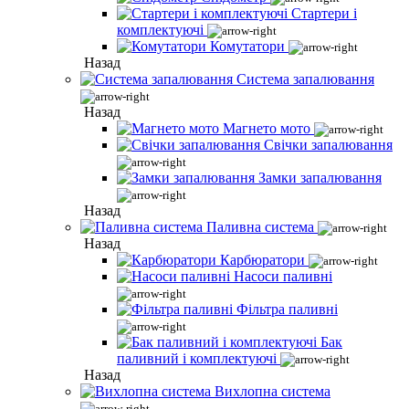
Стартери і
комплектуючі
Комутатори
Назад
Система запалювання
Назад
Магнето мото
Свічки запалювання
Замки запалювання
Назад
Паливна система
Назад
Карбюратори
Насоси паливні
Фільтра паливні
Бак
паливний і комплектуючі
Назад
Вихлопна система