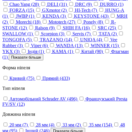
Chao Yang
(28)
DELI
(31)
DRC
(9)
DURRO
(1)
FORZA
(15)
GXmotor
(2)
HI-Tech
(7)
HUNG-A
(1)
JWBP
(1)
KENDA
(3)
KEYSTONE
(43)
MRH
(2)
Morechi
(18)
Mototech
(27)
Ponely
(8)
R-
STONE
(12)
Ralson
(9)
SHIH FA
(16)
SRC
(25)
SWALLOW
(1)
Scorpion
(3)
Servis
(7)
TATA
(2)
TONGOFA
(5)
TRAZANO
(14)
UNIQA
(4)
Vee
Rubber
(3)
Viper
(6)
WANDA
(13)
WINNER
(15)
YKX
(3)
Індія
(1)
КАМА
(1)
Китай
(90)
Флагман
(1)
Показати більше
Форма ніпеля
Кривий
(75)
Прямий
(433)
Тип ніпеля
Автомобільний Schrader AV
(496)
Французський Presta
FV/SV
(12)
Довжина ніпеля
20 мм
(7)
28 мм
(4)
33 мм
(2)
35 мм
(154)
48
мм
(95)
Інший
(246)
Показати більше