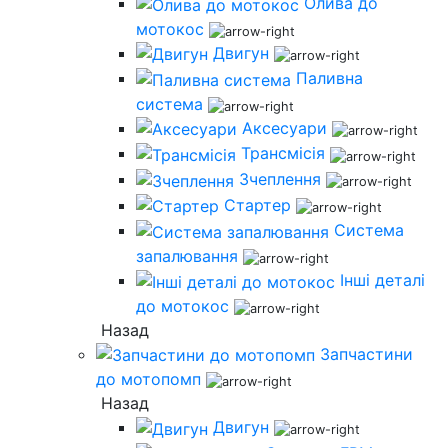
Олива до
мотокос
Двигун
Паливна
система
Аксесуари
Трансмісія
Зчеплення
Стартер
Система
запалювання
Інші деталі
до мотокос
Назад
Запчастини
до мотопомп
Назад
Двигун