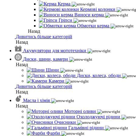
Керма
Кермові колонки
Виноси керма
Гріпси
Обмотки керма
Назад
Дивитись більше категорій
Назад
Акумулятори для мототехніки
Диски, шини, камери
Назад
Шини
Диски, колеса, ободи
Камери
Дивитись більше категорій
Назад
Масла і хімія
Назад
Моторні оливи
Охолоджуючі рідини
Очисники
Гальмівні рідини
Фарби