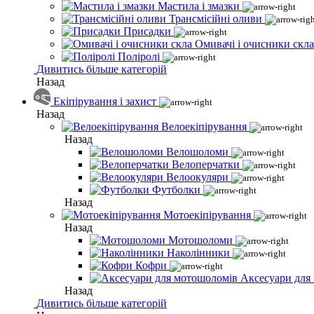
Мастила і змазки
Трансмісійні оливи
Присадки
Омивачі і очисники скла
Поліролі
Дивитись більше категорій
Назад
Екіпірування і захист
Назад
Велоекіпірування
Назад
Велошоломи
Велоперчатки
Велоокуляри
Футболки
Назад
Мотоекіпірування
Назад
Мотошоломи
Наколінники
Кофри
Аксесуари для
Назад
Дивитись більше категорій