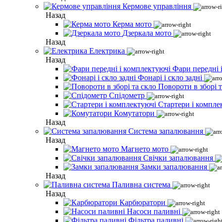
Кермове управління
Назад
Керма мото
Дзеркала мото
Назад
Електрика
Назад
Фари передні 
Фонарі і скло задні
Повороти в зборі т
Спідометр
Стартери і компле
Комутатори
Назад
Система запалювання
Назад
Магнето мото
Свічки запалювання
Замки запалювання
Назад
Паливна система
Назад
Карбюратори
Насоси паливні
Фільтра паливні