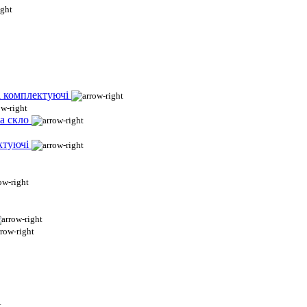
і комплектуючі
а скло
ктуючі