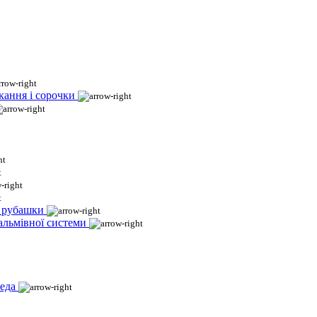
кання і сорочки
і рубашки
гальмівної системи
еда