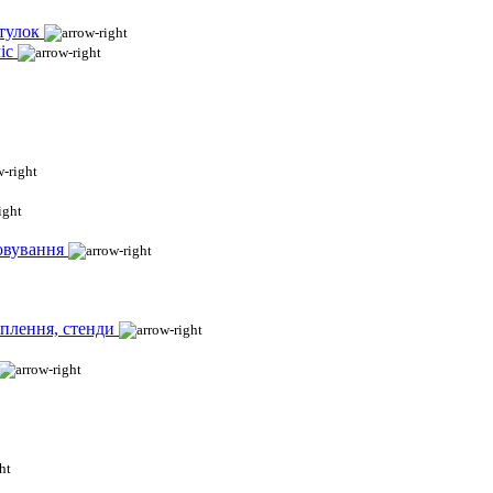
тулок
іс
овування
іплення, стенди