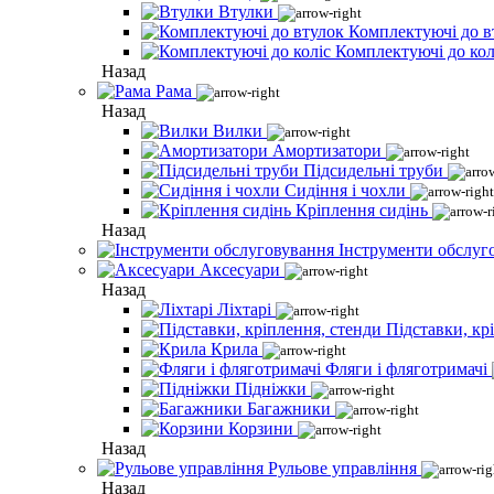
Втулки
Комплектуючі до в
Комплектуючі до кол
Назад
Рама
Назад
Вилки
Амортизатори
Підсидельні труби
Сидіння і чохли
Кріплення сидінь
Назад
Інструменти обслуг
Аксесуари
Назад
Ліхтарі
Підставки, кр
Крила
Фляги і фляготримачі
Підніжки
Багажники
Корзини
Назад
Рульове управління
Назад