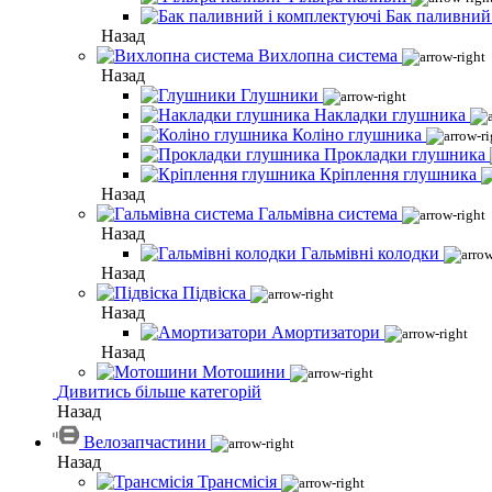
Бак паливний
Назад
Вихлопна система
Назад
Глушники
Накладки глушника
Коліно глушника
Прокладки глушника
Кріплення глушника
Назад
Гальмівна система
Назад
Гальмівні колодки
Назад
Підвіска
Назад
Амортизатори
Назад
Мотошини
Дивитись більше категорій
Назад
Велозапчастини
Назад
Трансмісія