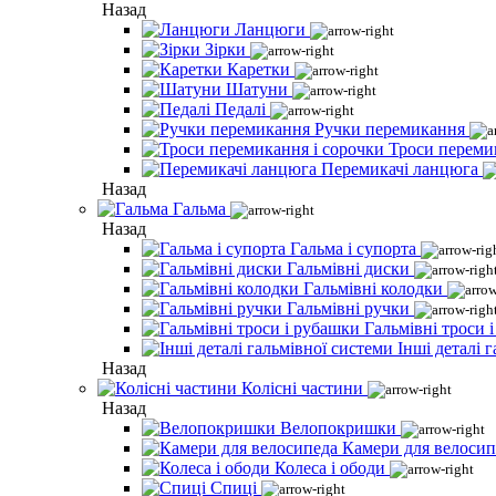
Назад
Ланцюги
Зірки
Каретки
Шатуни
Педалі
Ручки перемикання
Троси переми
Перемикачі ланцюга
Назад
Гальма
Назад
Гальма і супорта
Гальмівні диски
Гальмівні колодки
Гальмівні ручки
Гальмівні троси 
Інші деталі 
Назад
Колісні частини
Назад
Велопокришки
Камери для велосип
Колеса і ободи
Спиці