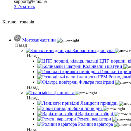
support@temo.ua
Зв’язатись
Каталог товарів
Мотозапчастини
Назад
Запчастини двигуна
Назад
ЦПГ, поршні, кі
Колінвали і шатуни
Головки і криш
Розподільч
Фільтра повітряні
Назад
Трансмісія
Назад
Ланцюги привідні
Зірки привідні
Варіатори в зборі
Ремені варіатори
Ролики варіатора
Назад