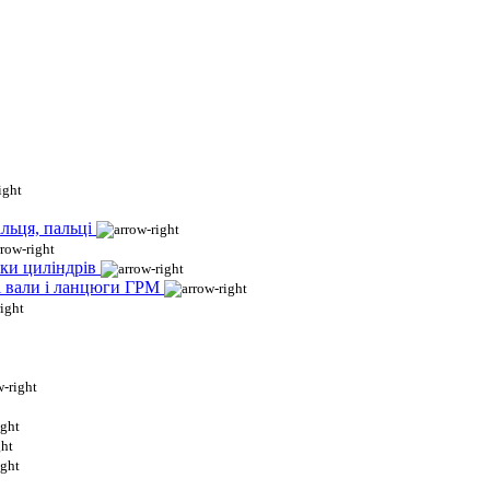
льця, пальці
ки циліндрів
і вали і ланцюги ГРМ