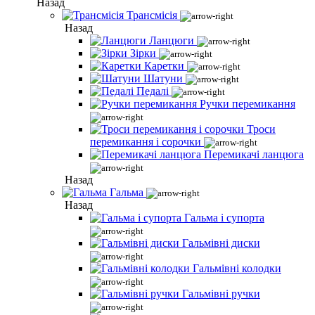
Назад
Трансмісія
Назад
Ланцюги
Зірки
Каретки
Шатуни
Педалі
Ручки перемикання
Троси
перемикання і сорочки
Перемикачі ланцюга
Назад
Гальма
Назад
Гальма і супорта
Гальмівні диски
Гальмівні колодки
Гальмівні ручки