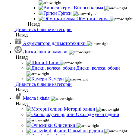
Виноси керма
Гріпси
Обмотки керма
Назад
Дивитись більше категорій
Назад
Акумулятори для мототехніки
Диски, шини, камери
Назад
Шини
Диски, колеса, ободи
Камери
Дивитись більше категорій
Назад
Масла і хімія
Назад
Моторні оливи
Охолоджуючі рідини
Очисники
Гальмівні рідини