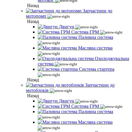
мотокос
Назад
Запчастини до
мотопомп
Назад
Двигун
Система ГРМ
Паливна система
Масляна система
Охолоджувальна
система
Система стартера
Назад
Запчастини до
мотоблоків
Назад
Двигун
Система ГРМ
Паливна система
Масляна система