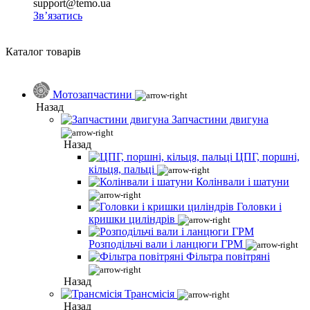
support@temo.ua
Зв’язатись
Каталог товарів
Мотозапчастини
Назад
Запчастини двигуна
Назад
ЦПГ, поршні,
кільця, пальці
Колінвали і шатуни
Головки і
кришки циліндрів
Розподільчі вали і ланцюги ГРМ
Фільтра повітряні
Назад
Трансмісія
Назад