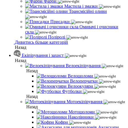
Фарби
Мастила і змазки
Трансмісійні оливи
Присадки
Омивачі і очисники
скла
Поліролі
Дивитись більше категорій
Назад
Екіпірування і захист
Назад
Велоекіпірування
Назад
Велошоломи
Велоперчатки
Велоокуляри
Футболки
Назад
Мотоекіпірування
Назад
Мотошоломи
Наколінники
Кофри
Аксесуари