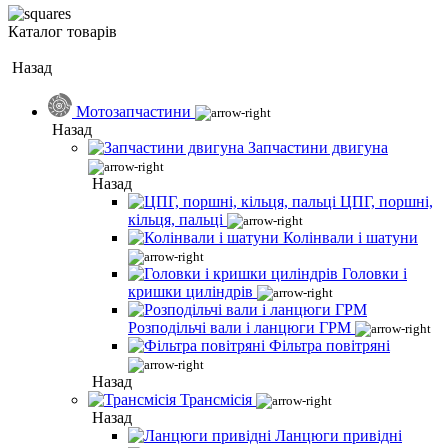
Каталог товарів
Назад
Мотозапчастини
Назад
Запчастини двигуна
Назад
ЦПГ, поршні,
кільця, пальці
Колінвали і шатуни
Головки і
кришки циліндрів
Розподільчі вали і ланцюги ГРМ
Фільтра повітряні
Назад
Трансмісія
Назад
Ланцюги привідні