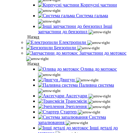
Корпусні частини
Система гальма
Інші
запчастини до бензопил
Назад
Електропили
Бензопили
Запчастини до мотокос
Назад
Олива до мотокос
Двигун
Паливна система
Аксесуари
Трансмісія
Зчеплення
Стартер
Система
запалювання
Інші деталі до