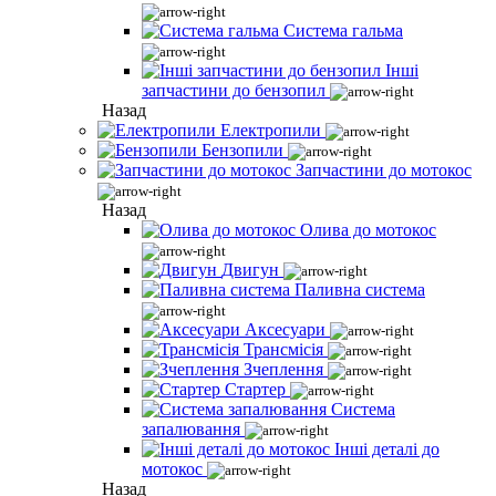
Система гальма
Інші
запчастини до бензопил
Назад
Електропили
Бензопили
Запчастини до мотокос
Назад
Олива до мотокос
Двигун
Паливна система
Аксесуари
Трансмісія
Зчеплення
Стартер
Система
запалювання
Інші деталі до
мотокос
Назад