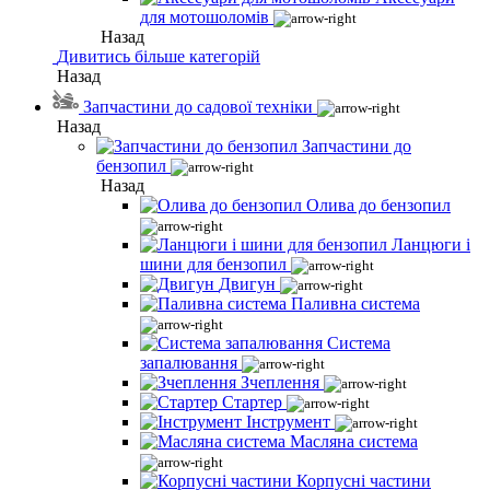
для мотошоломів
Назад
Дивитись більше категорій
Назад
Запчастини до садової техніки
Назад
Запчастини до
бензопил
Назад
Олива до бензопил
Ланцюги і
шини для бензопил
Двигун
Паливна система
Система
запалювання
Зчеплення
Стартер
Інструмент
Масляна система
Корпусні частини