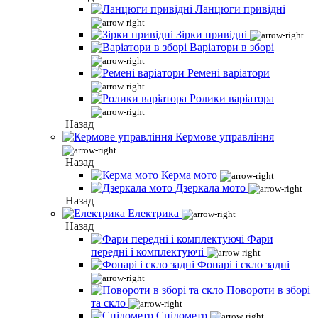
Ланцюги привідні
Зірки привідні
Варіатори в зборі
Ремені варіатори
Ролики варіатора
Назад
Кермове управління
Назад
Керма мото
Дзеркала мото
Назад
Електрика
Назад
Фари
передні і комплектуючі
Фонарі і скло задні
Повороти в зборі
та скло
Спідометр