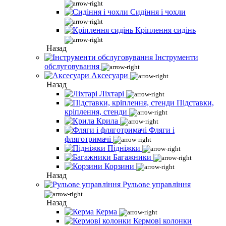
Сидіння і чохли
Кріплення сидінь
Назад
Інструменти
обслуговування
Аксесуари
Назад
Ліхтарі
Підставки,
кріплення, стенди
Крила
Фляги і
фляготримачі
Підніжки
Багажники
Корзини
Назад
Рульове управління
Назад
Керма
Кермові колонки