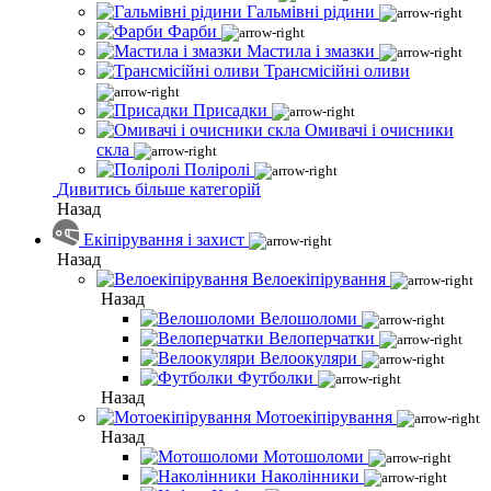
Гальмівні рідини
Фарби
Мастила і змазки
Трансмісійні оливи
Присадки
Омивачі і очисники
скла
Поліролі
Дивитись більше категорій
Назад
Екіпірування і захист
Назад
Велоекіпірування
Назад
Велошоломи
Велоперчатки
Велоокуляри
Футболки
Назад
Мотоекіпірування
Назад
Мотошоломи
Наколінники