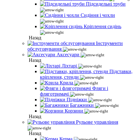
Підсидельні труби
Сидіння і чохли
Кріплення сидінь
Назад
Інструменти
обслуговування
Аксесуари
Назад
Ліхтарі
Підставки,
кріплення, стенди
Крила
Фляги і
фляготримачі
Підніжки
Багажники
Корзини
Назад
Рульове управління
Назад
Керма