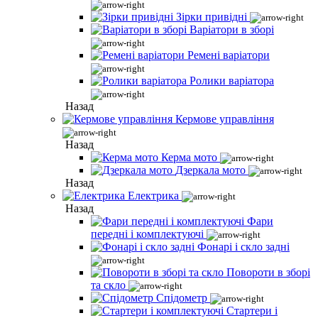
Зірки привідні
Варіатори в зборі
Ремені варіатори
Ролики варіатора
Назад
Кермове управління
Назад
Керма мото
Дзеркала мото
Назад
Електрика
Назад
Фари
передні і комплектуючі
Фонарі і скло задні
Повороти в зборі
та скло
Спідометр
Стартери і