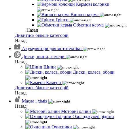
Кермові колонки
Виноси керма
Гріпси
Обмотки керма
Назад
Дивитись більше категорій
Назад
Акумулятори для мототехніки
Диски, шини, камери
Назад
Шини
Диски, колеса, ободи
Камери
Дивитись більше категорій
Назад
Масла і хімія
Назад
Моторні оливи
Охолоджуючі рідини
Очисники