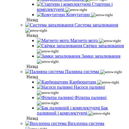
Стартери і
комплектуючі
Комутатори
Назад
Система запалювання
Назад
Магнето мото
Свічки запалювання
Замки запалювання
Назад
Паливна система
Назад
Карбюратори
Насоси паливні
Фільтра паливні
Бак
паливний і комплектуючі
Назад
Вихлопна система