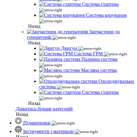
Система стартера
Система керування
Назад
Запчастини до
генераторів
Назад
Двигун
Система ГРМ
Паливна система
Масляна система
Охолоджувальна
система
Система стартера
Назад
Дивитись більше категорій
Назад
Підшипники
Інструменти і матеріали
Назад