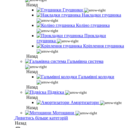
Назад
Глушники
Накладки глушника
Коліно глушника
Прокладки
глушника
Кріплення глушника
Назад
Гальмівна система
Назад
Гальмівні колодки
Назад
Підвіска
Назад
Амортизатори
Назад
Мотошини
Дивитись більше категорій
Назад