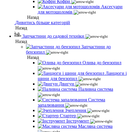
Кофри
Аксесуари
для мотошоломів
Назад
Дивитись більше категорій
Назад
Запчастини до садової техніки
Назад
Запчастини до
бензопил
Назад
Олива до бензопил
Ланцюги і
шини для бензопил
Двигун
Паливна система
Система
запалювання
Зчеплення
Стартер
Інструмент
Масляна система