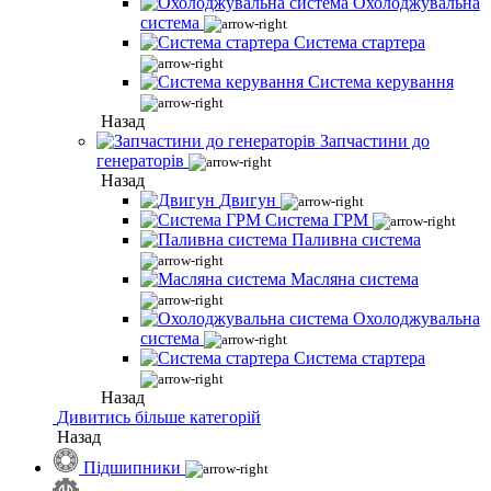
Охолоджувальна
система
Система стартера
Система керування
Назад
Запчастини до
генераторів
Назад
Двигун
Система ГРМ
Паливна система
Масляна система
Охолоджувальна
система
Система стартера
Назад
Дивитись більше категорій
Назад
Підшипники