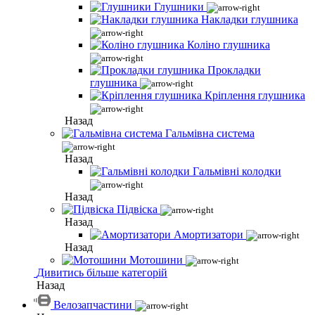
Глушники
Накладки глушника
Коліно глушника
Прокладки
глушника
Кріплення глушника
Назад
Гальмівна система
Назад
Гальмівні колодки
Назад
Підвіска
Назад
Амортизатори
Назад
Мотошини
Дивитись більше категорій
Назад
Велозапчастини