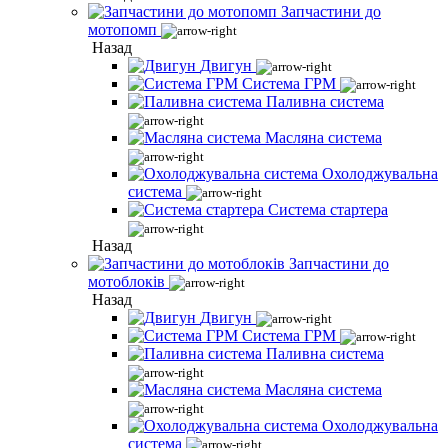
Запчастини до
мотопомп
Назад
Двигун
Система ГРМ
Паливна система
Масляна система
Охолоджувальна
система
Система стартера
Назад
Запчастини до
мотоблоків
Назад
Двигун
Система ГРМ
Паливна система
Масляна система
Охолоджувальна
система