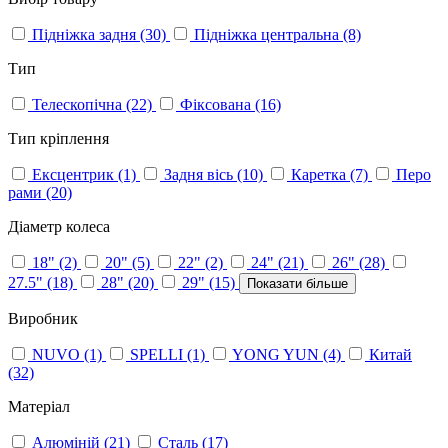
Підніжка задня
(30)
Підніжка центральна
(8)
Тип
Телескопічна
(22)
Фіксована
(16)
Тип кріплення
Ексцентрик
(1)
Задня вісь
(10)
Каретка
(7)
Перо
рами
(20)
Діаметр колеса
18"
(2)
20"
(5)
22"
(2)
24"
(21)
26"
(28)
27.5"
(18)
28"
(20)
29"
(15)
Показати більше
Виробник
NUVO
(1)
SPELLI
(1)
YONG YUN
(4)
Китай
(32)
Матеріал
Алюміній
(21)
Сталь
(17)