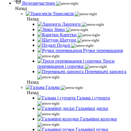
Велозапчастини
Назад
Трансмісія
Назад
Ланцюги
Зірки
Каретки
Шатуни
Педалі
Ручки перемикання
Троси
перемикання і сорочки
Перемикачі ланцюга
Назад
Гальма
Назад
Гальма і супорта
Гальмівні диски
Гальмівні колодки
Гальмівні ручки