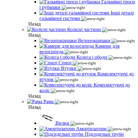
Гальмівні троси
і рубашки
Інші деталі
гальмівної системи
Назад
Колісні частини
Назад
Велопокришки
Камери для
велосипеда
Колеса і ободи
Спиці
Втулки
Комплектуючі до
втулок
Комплектуючі до
коліс
Назад
Рама
Назад
Вилки
Амортизатори
Підсидельні труби