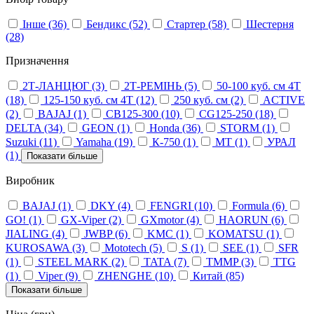
Інше
(36)
Бендикс
(52)
Стартер
(58)
Шестерня
(28)
Призначення
2Т-ЛАНЦЮГ
(3)
2Т-РЕМІНЬ
(5)
50-100 куб. см 4Т
(18)
125-150 куб. см 4Т
(12)
250 куб. см
(2)
ACTIVE
(2)
BAJAJ
(1)
CB125-300
(10)
CG125-250
(18)
DELTA
(34)
GEON
(1)
Honda
(36)
STORM
(1)
Suzuki
(11)
Yamaha
(19)
К-750
(1)
МТ
(1)
УРАЛ
(1)
Показати більше
Виробник
BAJAJ
(1)
DKY
(4)
FENGRI
(10)
Formula
(6)
GO!
(1)
GX-Viper
(2)
GXmotor
(4)
HAORUN
(6)
JIALING
(4)
JWBP
(6)
KMC
(1)
KOMATSU
(1)
KUROSAWA
(3)
Mototech
(5)
S
(1)
SEE
(1)
SFR
(1)
STEEL MARK
(2)
TATA
(7)
TMMP
(3)
TTG
(1)
Viper
(9)
ZHENGHE
(10)
Китай
(85)
Показати більше