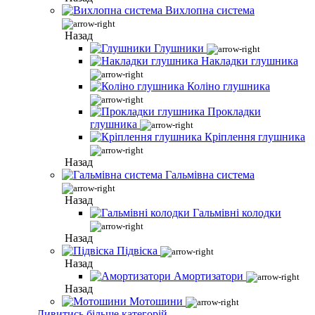
Вихлопна система
Назад
Глушники
Накладки глушника
Коліно глушника
Прокладки
глушника
Кріплення глушника
Назад
Гальмівна система
Назад
Гальмівні колодки
Назад
Підвіска
Назад
Амортизатори
Назад
Мотошини
Дивитись більше категорій