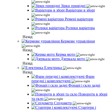
Зірки привідні
Варіатори в зборі
Ремені варіатори
Ролики варіатора
Назад
Кермове управління
Назад
Керма мото
Дзеркала мото
Назад
Електрика
Назад
Фари
передні і комплектуючі
Фонарі і скло задні
Повороти в зборі
та скло
Спідометр
Стартери і