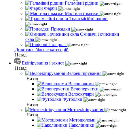
Гальмівні рідини
Фарби
Мастила і змазки
Трансмісійні оливи
Присадки
Омивачі і очисники
скла
Поліролі
Дивитись більше категорій
Назад
Екіпірування і захист
Назад
Велоекіпірування
Назад
Велошоломи
Велоперчатки
Велоокуляри
Футболки
Назад
Мотоекіпірування
Назад
Мотошоломи
Наколінники