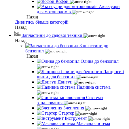
Кофри
Аксесуари
для мотошоломів
Назад
Дивитись більше категорій
Назад
Запчастини до садової техніки
Назад
Запчастини до
бензопил
Назад
Олива до бензопил
Ланцюги і
шини для бензопил
Двигун
Паливна система
Система
запалювання
Зчеплення
Стартер
Інструмент
Масляна система