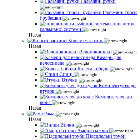
Гальмівні ручки
Гальмівні троси
і рубашки
Інші деталі
гальмівної системи
Назад
Колісні частини
Назад
Велопокришки
Камери для
велосипеда
Колеса і ободи
Спиці
Втулки
Комплектуючі до
втулок
Комплектуючі до
коліс
Назад
Рама
Назад
Вилки
Амортизатори
Підсидельні труби