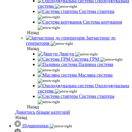
Охолоджувальна
система
Система стартера
Система керування
Назад
Запчастини до
генераторів
Назад
Двигун
Система ГРМ
Паливна система
Масляна система
Охолоджувальна
система
Система стартера
Назад
Дивитись більше категорій
Назад
Підшипники