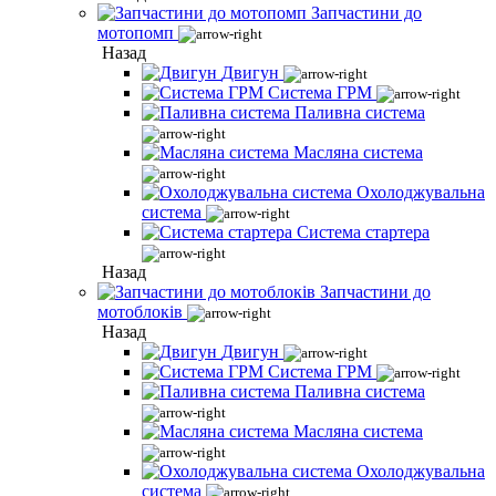
Запчастини до
мотопомп
Назад
Двигун
Система ГРМ
Паливна система
Масляна система
Охолоджувальна
система
Система стартера
Назад
Запчастини до
мотоблоків
Назад
Двигун
Система ГРМ
Паливна система
Масляна система
Охолоджувальна
система