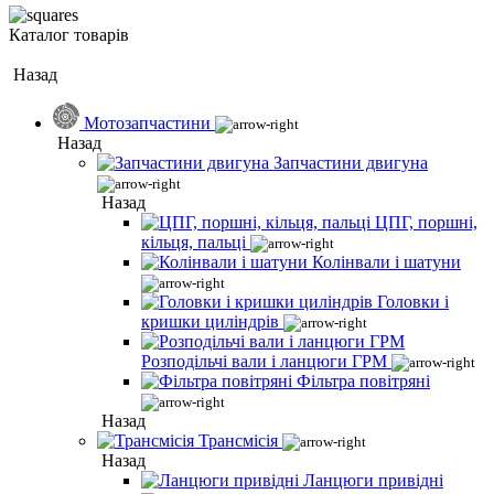
Каталог товарів
Назад
Мотозапчастини
Назад
Запчастини двигуна
Назад
ЦПГ, поршні,
кільця, пальці
Колінвали і шатуни
Головки і
кришки циліндрів
Розподільчі вали і ланцюги ГРМ
Фільтра повітряні
Назад
Трансмісія
Назад
Ланцюги привідні