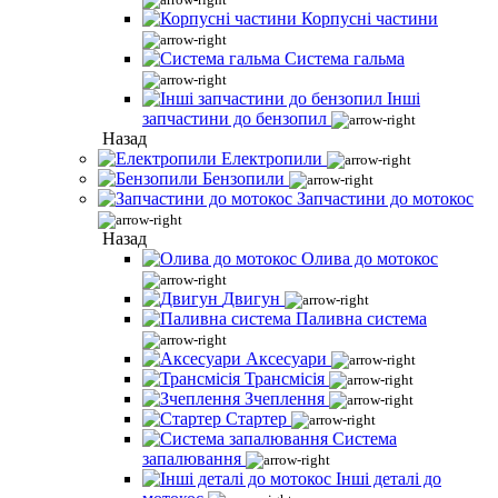
Корпусні частини
Система гальма
Інші
запчастини до бензопил
Назад
Електропили
Бензопили
Запчастини до мотокос
Назад
Олива до мотокос
Двигун
Паливна система
Аксесуари
Трансмісія
Зчеплення
Стартер
Система
запалювання
Інші деталі до