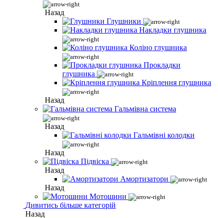
Назад
Глушники
Накладки глушника
Коліно глушника
Прокладки
глушника
Кріплення глушника
Назад
Гальмівна система
Назад
Гальмівні колодки
Назад
Підвіска
Назад
Амортизатори
Назад
Мотошини
Дивитись більше категорій
Назад