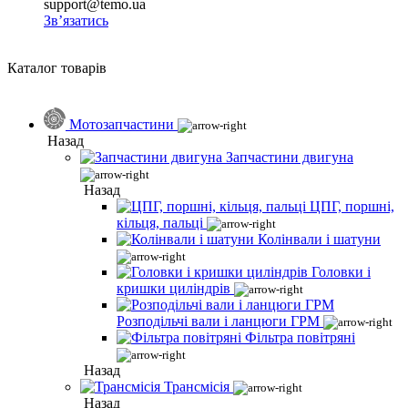
support@temo.ua
Зв’язатись
Каталог товарів
Мотозапчастини
Назад
Запчастини двигуна
Назад
ЦПГ, поршні,
кільця, пальці
Колінвали і шатуни
Головки і
кришки циліндрів
Розподільчі вали і ланцюги ГРМ
Фільтра повітряні
Назад
Трансмісія
Назад