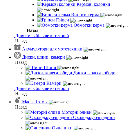
Кермові колонки
Виноси керма
Гріпси
Обмотки керма
Назад
Дивитись більше категорій
Назад
Акумулятори для мототехніки
Диски, шини, камери
Назад
Шини
Диски, колеса, ободи
Камери
Дивитись більше категорій
Назад
Масла і хімія
Назад
Моторні оливи
Охолоджуючі рідини
Очисники