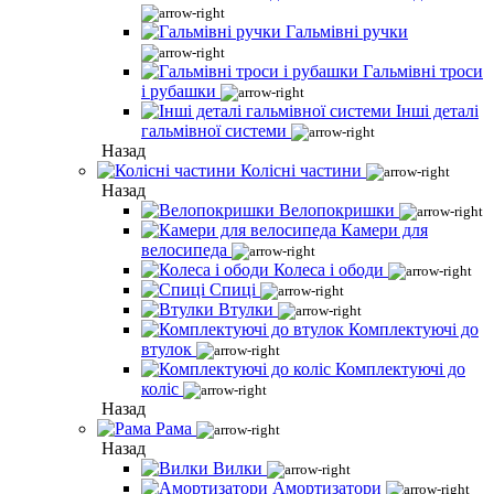
Гальмівні ручки
Гальмівні троси
і рубашки
Інші деталі
гальмівної системи
Назад
Колісні частини
Назад
Велопокришки
Камери для
велосипеда
Колеса і ободи
Спиці
Втулки
Комплектуючі до
втулок
Комплектуючі до
коліс
Назад
Рама
Назад
Вилки
Амортизатори