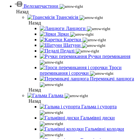
Велозапчастини
Назад
Трансмісія
Назад
Ланцюги
Зірки
Каретки
Шатуни
Педалі
Ручки перемикання
Троси
перемикання і сорочки
Перемикачі ланцюга
Назад
Гальма
Назад
Гальма і супорта
Гальмівні диски
Гальмівні колодки