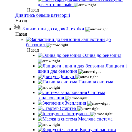
для мотошоломів
Назад
Дивитись більше категорій
Назад
Запчастини до садової техніки
Назад
Запчастини до
бензопил
Назад
Олива до бензопил
Ланцюги і
шини для бензопил
Двигун
Паливна система
Система
запалювання
Зчеплення
Стартер
Інструмент
Масляна система
Корпусні частини