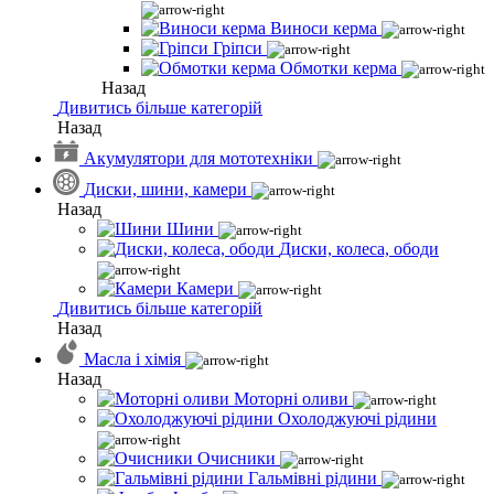
Виноси керма
Гріпси
Обмотки керма
Назад
Дивитись більше категорій
Назад
Акумулятори для мототехніки
Диски, шини, камери
Назад
Шини
Диски, колеса, ободи
Камери
Дивитись більше категорій
Назад
Масла і хімія
Назад
Моторні оливи
Охолоджуючі рідини
Очисники
Гальмівні рідини