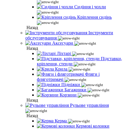
Сидіння і чохли
Кріплення сидінь
Назад
Інструменти
обслуговування
Аксесуари
Назад
Ліхтарі
Підставки,
кріплення, стенди
Крила
Фляги і
фляготримачі
Підніжки
Багажники
Корзини
Назад
Рульове управління
Назад
Керма
Кермові колонки