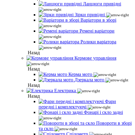
Ланцюги привідні
Зірки привідні
Варіатори в зборі
Ремені варіатори
Ролики варіатора
Назад
Кермове управління
Назад
Керма мото
Дзеркала мото
Назад
Електрика
Назад
Фари
передні і комплектуючі
Фонарі і скло задні
Повороти в зборі
та скло
Спідометр