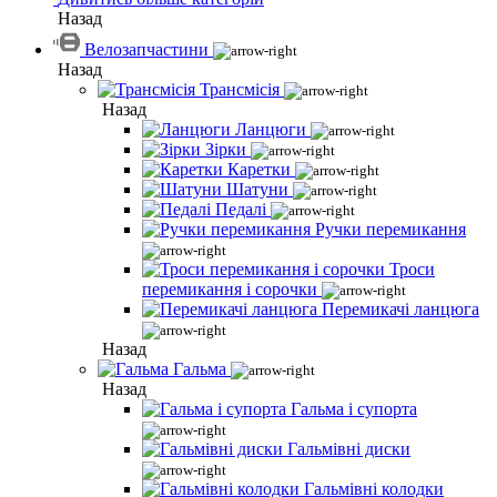
Назад
Велозапчастини
Назад
Трансмісія
Назад
Ланцюги
Зірки
Каретки
Шатуни
Педалі
Ручки перемикання
Троси
перемикання і сорочки
Перемикачі ланцюга
Назад
Гальма
Назад
Гальма і супорта
Гальмівні диски
Гальмівні колодки