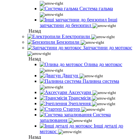
Система гальма
Інші
запчастини до бензопил
Назад
Електропили
Бензопили
Запчастини до мотокос
Назад
Олива до мотокос
Двигун
Паливна система
Аксесуари
Трансмісія
Зчеплення
Стартер
Система
запалювання
Інші деталі до
мотокос
Назад