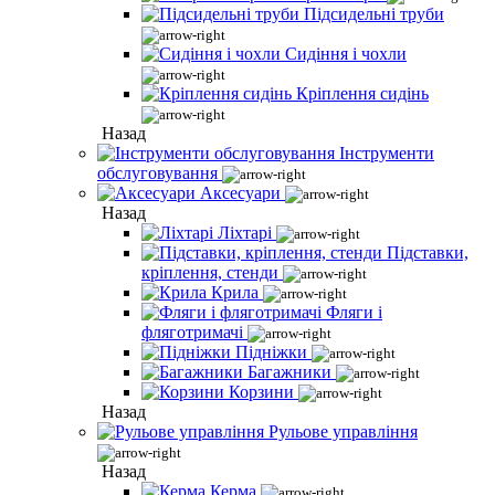
Підсидельні труби
Сидіння і чохли
Кріплення сидінь
Назад
Інструменти
обслуговування
Аксесуари
Назад
Ліхтарі
Підставки,
кріплення, стенди
Крила
Фляги і
фляготримачі
Підніжки
Багажники
Корзини
Назад
Рульове управління
Назад
Керма