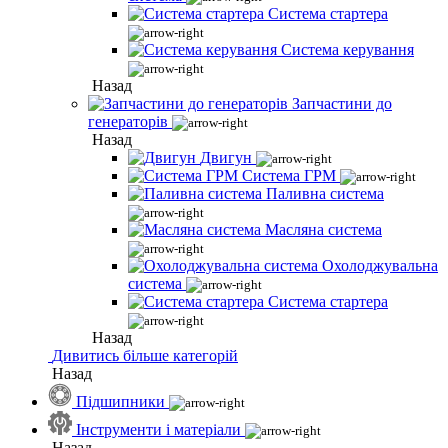
Система стартера
Система керування
Назад
Запчастини до
генераторів
Назад
Двигун
Система ГРМ
Паливна система
Масляна система
Охолоджувальна
система
Система стартера
Назад
Дивитись більше категорій
Назад
Підшипники
Інструменти і матеріали
Назад