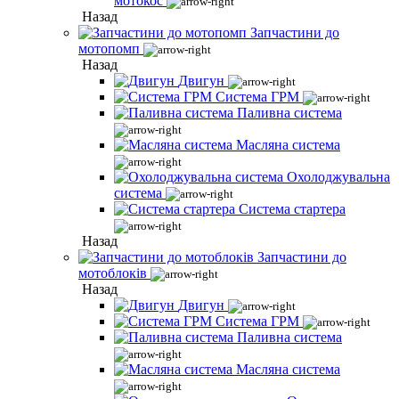
мотокос
Назад
Запчастини до
мотопомп
Назад
Двигун
Система ГРМ
Паливна система
Масляна система
Охолоджувальна
система
Система стартера
Назад
Запчастини до
мотоблоків
Назад
Двигун
Система ГРМ
Паливна система
Масляна система