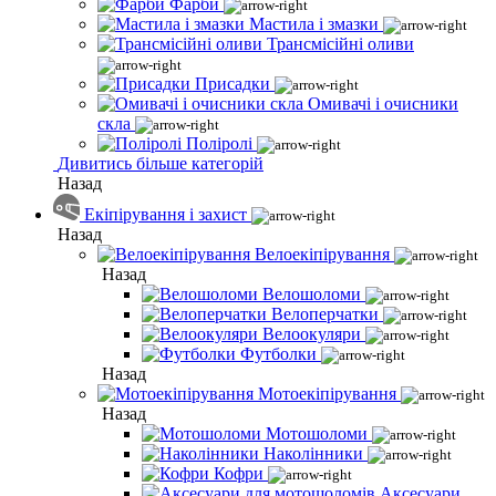
Фарби
Мастила і змазки
Трансмісійні оливи
Присадки
Омивачі і очисники
скла
Поліролі
Дивитись більше категорій
Назад
Екіпірування і захист
Назад
Велоекіпірування
Назад
Велошоломи
Велоперчатки
Велоокуляри
Футболки
Назад
Мотоекіпірування
Назад
Мотошоломи
Наколінники
Кофри
Аксесуари