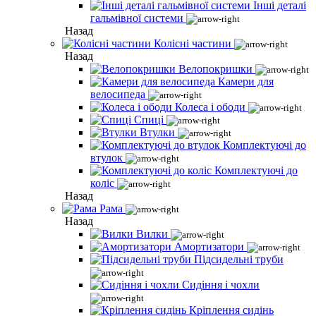
Інші деталі
гальмівної системи
Назад
Колісні частини
Назад
Велопокришки
Камери для
велосипеда
Колеса і ободи
Спиці
Втулки
Комплектуючі до
втулок
Комплектуючі до
коліс
Назад
Рама
Назад
Вилки
Амортизатори
Підсидельні труби
Сидіння і чохли
Кріплення сидінь