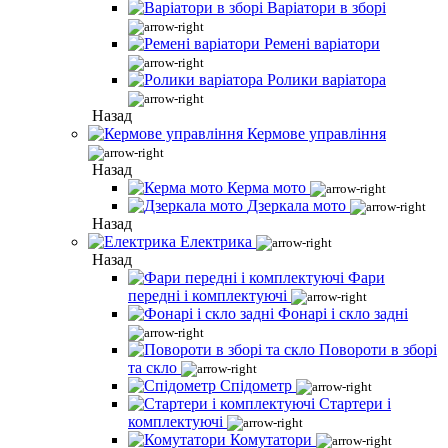
Варіатори в зборі
Ремені варіатори
Ролики варіатора
Назад
Кермове управління
Назад
Керма мото
Дзеркала мото
Назад
Електрика
Назад
Фари
передні і комплектуючі
Фонарі і скло задні
Повороти в зборі
та скло
Спідометр
Стартери і
комплектуючі
Комутатори