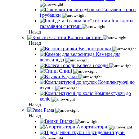
Гальмівні троси
і рубашки
Інші деталі
гальмівної системи
Назад
Колісні частини
Назад
Велопокришки
Камери для
велосипеда
Колеса і ободи
Спиці
Втулки
Комплектуючі до
втулок
Комплектуючі до
коліс
Назад
Рама
Назад
Вилки
Амортизатори
Підсидельні труби