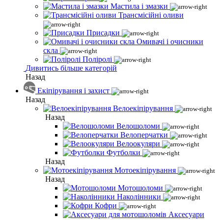
Мастила і змазки
Трансмісійні оливи
Присадки
Омивачі і очисники
скла
Поліролі
Дивитись більше категорій
Назад
Екіпірування і захист
Назад
Велоекіпірування
Назад
Велошоломи
Велоперчатки
Велоокуляри
Футболки
Назад
Мотоекіпірування
Назад
Мотошоломи
Наколінники
Кофри
Аксесуари