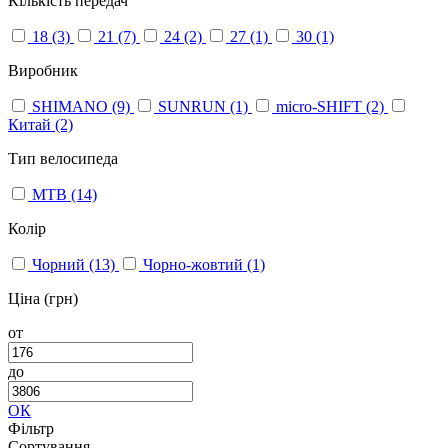
Кількість передач
18
(3)
21
(7)
24
(2)
27
(1)
30
(1)
Виробник
SHIMANO
(9)
SUNRUN
(1)
micro-SHIFT
(2)
Китай
(2)
Тип велосипеда
МТВ
(14)
Колір
Чорний
(13)
Чорно-жовтий
(1)
Ціна (грн)
от
до
ОК
Фільтр
Сортування