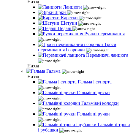
Назад
Ланцюги
Зірки
Каретки
Шатуни
Педалі
Ручки перемикання
Троси
перемикання і сорочки
Перемикачі ланцюга
Назад
Гальма
Назад
Гальма і супорта
Гальмівні диски
Гальмівні колодки
Гальмівні ручки
Гальмівні троси
і рубашки