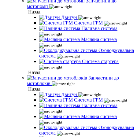
Запчастини до
мотопомп
Назад
Двигун
Система ГРМ
Паливна система
Масляна система
Охолоджувальна
система
Система стартера
Назад
Запчастини до
мотоблоків
Назад
Двигун
Система ГРМ
Паливна система
Масляна система
Охолоджувальна
система