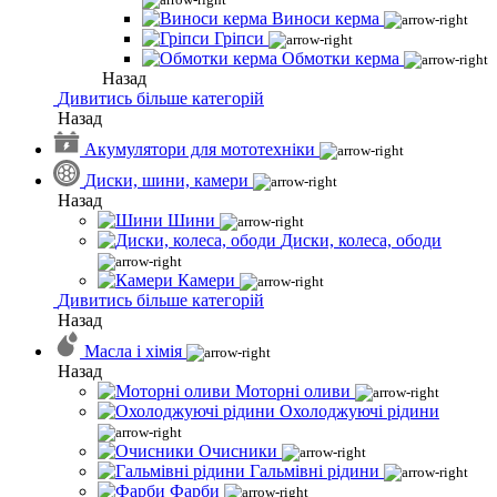
Виноси керма
Гріпси
Обмотки керма
Назад
Дивитись більше категорій
Назад
Акумулятори для мототехніки
Диски, шини, камери
Назад
Шини
Диски, колеса, ободи
Камери
Дивитись більше категорій
Назад
Масла і хімія
Назад
Моторні оливи
Охолоджуючі рідини
Очисники
Гальмівні рідини
Фарби