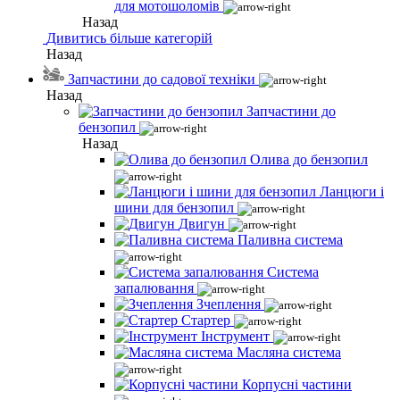
для мотошоломів
Назад
Дивитись більше категорій
Назад
Запчастини до садової техніки
Назад
Запчастини до
бензопил
Назад
Олива до бензопил
Ланцюги і
шини для бензопил
Двигун
Паливна система
Система
запалювання
Зчеплення
Стартер
Інструмент
Масляна система
Корпусні частини