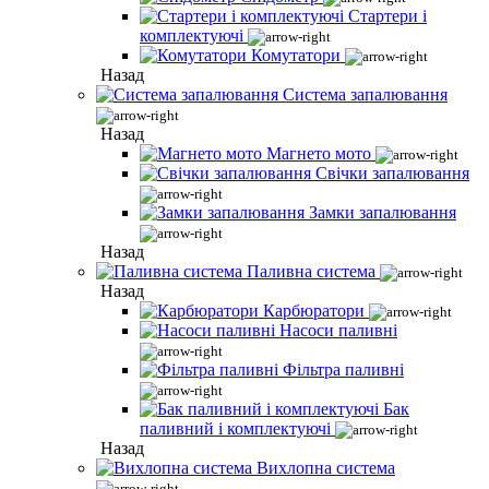
Стартери і
комплектуючі
Комутатори
Назад
Система запалювання
Назад
Магнето мото
Свічки запалювання
Замки запалювання
Назад
Паливна система
Назад
Карбюратори
Насоси паливні
Фільтра паливні
Бак
паливний і комплектуючі
Назад
Вихлопна система