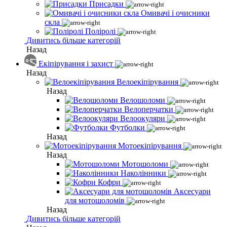
Присадки
Омивачі і очисники
скла
Поліролі
Дивитись більше категорій
Назад
Екіпірування і захист
Назад
Велоекіпірування
Назад
Велошоломи
Велоперчатки
Велоокуляри
Футболки
Назад
Мотоекіпірування
Назад
Мотошоломи
Наколінники
Кофри
Аксесуари
для мотошоломів
Назад
Дивитись більше категорій