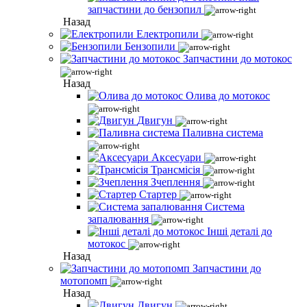
запчастини до бензопил
Назад
Електропили
Бензопили
Запчастини до мотокос
Назад
Олива до мотокос
Двигун
Паливна система
Аксесуари
Трансмісія
Зчеплення
Стартер
Система
запалювання
Інші деталі до
мотокос
Назад
Запчастини до
мотопомп
Назад
Двигун