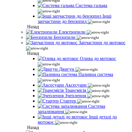
Система гальма
Інші
запчастини до бензопил
Назад
Електропили
Бензопили
Запчастини до мотокос
Назад
Олива до мотокос
Двигун
Паливна система
Аксесуари
Трансмісія
Зчеплення
Стартер
Система
запалювання
Інші деталі до
мотокос
Назад