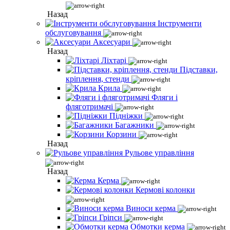
Назад
Інструменти
обслуговування
Аксесуари
Назад
Ліхтарі
Підставки,
кріплення, стенди
Крила
Фляги і
фляготримачі
Підніжки
Багажники
Корзини
Назад
Рульове управління
Назад
Керма
Кермові колонки
Виноси керма
Гріпси
Обмотки керма