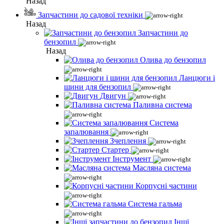
Назад
Запчастини до садової техніки
Назад
Запчастини до
бензопил
Назад
Олива до бензопил
Ланцюги і
шини для бензопил
Двигун
Паливна система
Система
запалювання
Зчеплення
Стартер
Інструмент
Масляна система
Корпусні частини
Система гальма
Інші