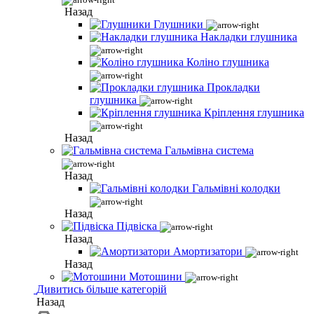
Назад
Глушники
Накладки глушника
Коліно глушника
Прокладки
глушника
Кріплення глушника
Назад
Гальмівна система
Назад
Гальмівні колодки
Назад
Підвіска
Назад
Амортизатори
Назад
Мотошини
Дивитись більше категорій
Назад