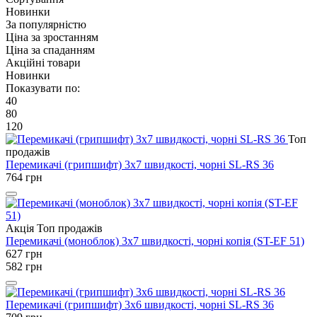
Новинки
За популярністю
Ціна за зростанням
Ціна за спаданням
Акційні товари
Новинки
Показувати по:
40
80
120
Топ
продажів
Перемикачі (грипшифт) 3x7 швидкості, чорні SL-RS 36
764
грн
Акція
Топ продажів
Перемикачі (моноблок) 3x7 швидкості, чорні копія (ST-EF 51)
627
грн
582
грн
Перемикачі (грипшифт) 3x6 швидкості, чорні SL-RS 36