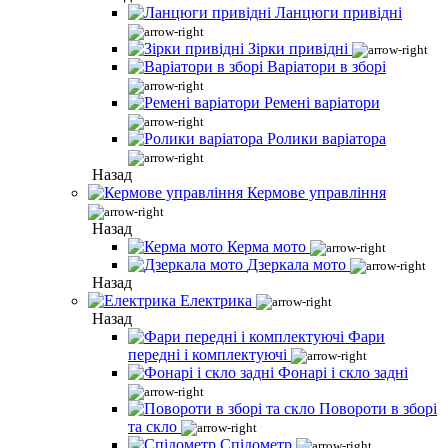
Ланцюги привідні
Зірки привідні
Варіатори в зборі
Ремені варіатори
Ролики варіатора
Назад
Кермове управління
Назад
Керма мото
Дзеркала мото
Назад
Електрика
Назад
Фари
передні і комплектуючі
Фонарі і скло задні
Повороти в зборі
та скло
Спідометр