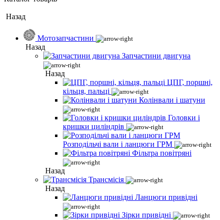
Назад
Мотозапчастини
Назад
Запчастини двигуна
Назад
ЦПГ, поршні,
кільця, пальці
Колінвали і шатуни
Головки і
кришки циліндрів
Розподільчі вали і ланцюги ГРМ
Фільтра повітряні
Назад
Трансмісія
Назад
Ланцюги привідні
Зірки привідні