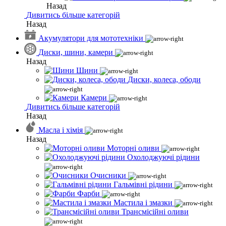
Назад
Дивитись більше категорій
Назад
Акумулятори для мототехніки
Диски, шини, камери
Назад
Шини
Диски, колеса, ободи
Камери
Дивитись більше категорій
Назад
Масла і хімія
Назад
Моторні оливи
Охолоджуючі рідини
Очисники
Гальмівні рідини
Фарби
Мастила і змазки
Трансмісійні оливи