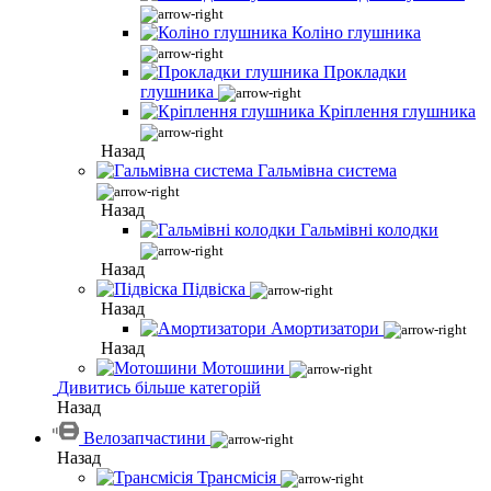
Коліно глушника
Прокладки
глушника
Кріплення глушника
Назад
Гальмівна система
Назад
Гальмівні колодки
Назад
Підвіска
Назад
Амортизатори
Назад
Мотошини
Дивитись більше категорій
Назад
Велозапчастини
Назад
Трансмісія