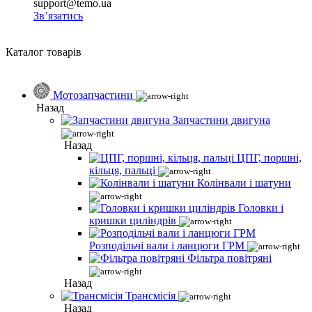
support@temo.ua
Зв’язатись
Каталог товарів
Мотозапчастини
Назад
Запчастини двигуна
Назад
ЦПГ, поршні,
кільця, пальці
Колінвали і шатуни
Головки і
кришки циліндрів
Розподільчі вали і ланцюги ГРМ
Фільтра повітряні
Назад
Трансмісія
Назад