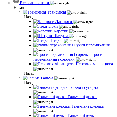
Велозапчастини
Назад
Трансмісія
Назад
Ланцюги
Зірки
Каретки
Шатуни
Педалі
Ручки перемикання
Троси
перемикання і сорочки
Перемикачі ланцюга
Назад
Гальма
Назад
Гальма і супорта
Гальмівні диски
Гальмівні колодки
Гальмівні ручки