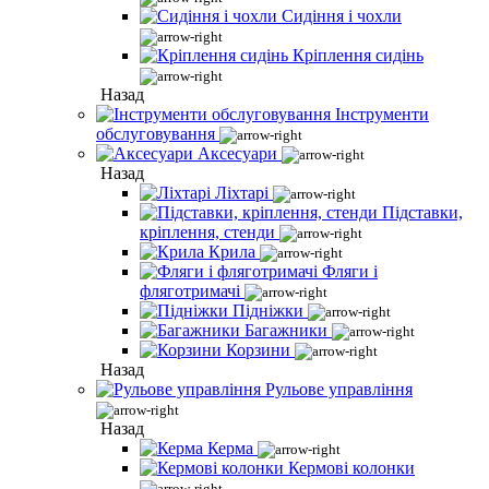
Сидіння і чохли
Кріплення сидінь
Назад
Інструменти
обслуговування
Аксесуари
Назад
Ліхтарі
Підставки,
кріплення, стенди
Крила
Фляги і
фляготримачі
Підніжки
Багажники
Корзини
Назад
Рульове управління
Назад
Керма
Кермові колонки