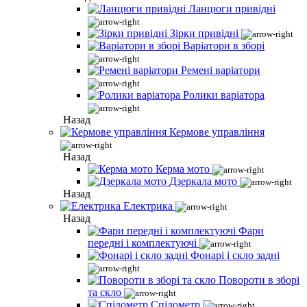
Ланцюги привідні
Зірки привідні
Варіатори в зборі
Ремені варіатори
Ролики варіатора
Назад
Кермове управління
Назад
Керма мото
Дзеркала мото
Назад
Електрика
Назад
Фари
передні і комплектуючі
Фонарі і скло задні
Повороти в зборі
та скло
Спідометр