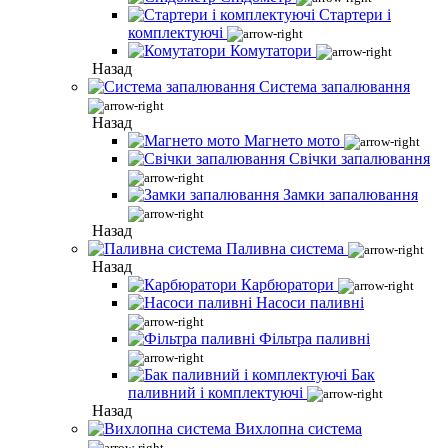
Стартери і
комплектуючі
Комутатори
Назад
Система запалювання
Назад
Магнето мото
Свічки запалювання
Замки запалювання
Назад
Паливна система
Назад
Карбюратори
Насоси паливні
Фільтра паливні
Бак
паливний і комплектуючі
Назад
Вихлопна система