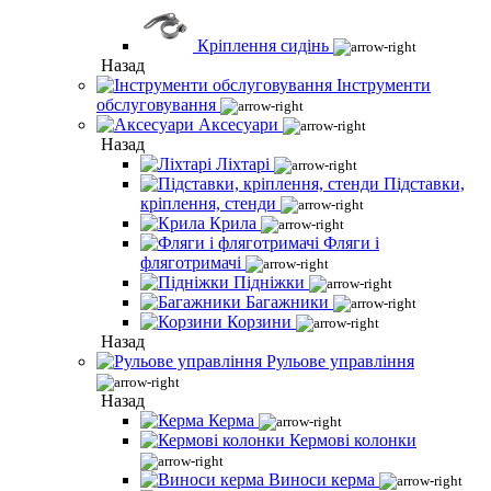
Кріплення сидінь
Назад
Інструменти
обслуговування
Аксесуари
Назад
Ліхтарі
Підставки,
кріплення, стенди
Крила
Фляги і
фляготримачі
Підніжки
Багажники
Корзини
Назад
Рульове управління
Назад
Керма
Кермові колонки
Виноси керма