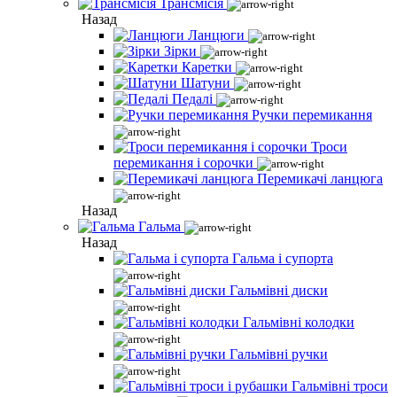
Трансмісія
Назад
Ланцюги
Зірки
Каретки
Шатуни
Педалі
Ручки перемикання
Троси
перемикання і сорочки
Перемикачі ланцюга
Назад
Гальма
Назад
Гальма і супорта
Гальмівні диски
Гальмівні колодки
Гальмівні ручки
Гальмівні троси