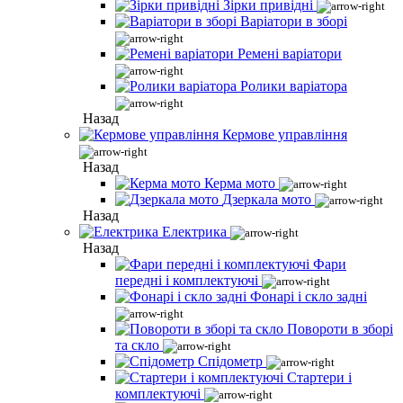
Зірки привідні
Варіатори в зборі
Ремені варіатори
Ролики варіатора
Назад
Кермове управління
Назад
Керма мото
Дзеркала мото
Назад
Електрика
Назад
Фари
передні і комплектуючі
Фонарі і скло задні
Повороти в зборі
та скло
Спідометр
Стартери і
комплектуючі