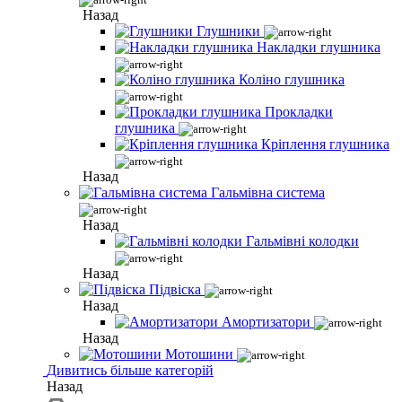
Назад
Глушники
Накладки глушника
Коліно глушника
Прокладки
глушника
Кріплення глушника
Назад
Гальмівна система
Назад
Гальмівні колодки
Назад
Підвіска
Назад
Амортизатори
Назад
Мотошини
Дивитись більше категорій
Назад