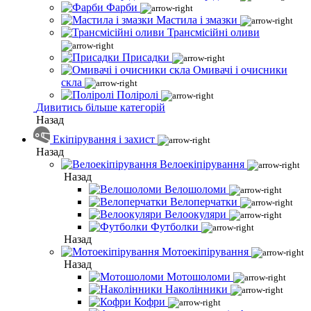
Фарби
Мастила і змазки
Трансмісійні оливи
Присадки
Омивачі і очисники
скла
Поліролі
Дивитись більше категорій
Назад
Екіпірування і захист
Назад
Велоекіпірування
Назад
Велошоломи
Велоперчатки
Велоокуляри
Футболки
Назад
Мотоекіпірування
Назад
Мотошоломи
Наколінники
Кофри