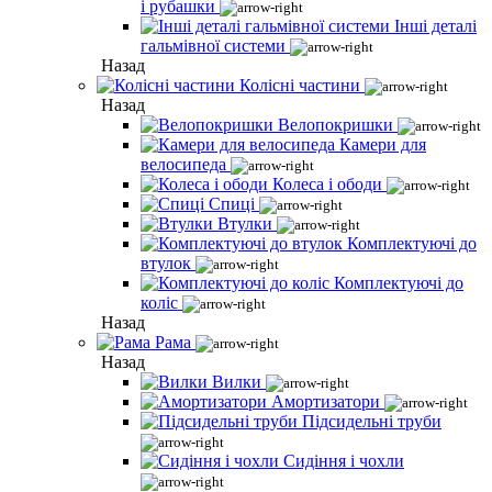
і рубашки
Інші деталі
гальмівної системи
Назад
Колісні частини
Назад
Велопокришки
Камери для
велосипеда
Колеса і ободи
Спиці
Втулки
Комплектуючі до
втулок
Комплектуючі до
коліс
Назад
Рама
Назад
Вилки
Амортизатори
Підсидельні труби
Сидіння і чохли