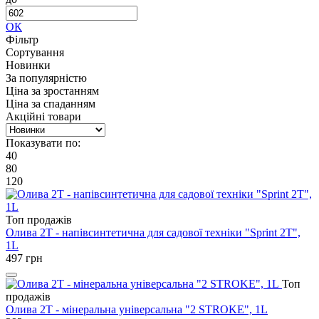
ОК
Фільтр
Сортування
Новинки
За популярністю
Ціна за зростанням
Ціна за спаданням
Акційні товари
Показувати по:
40
80
120
Топ продажів
Олива 2T - напівсинтетична для садової техніки "Sprint 2Т",
1L
497
грн
Топ
продажів
Олива 2T - мінеральна універсальна "2 STROKE", 1L