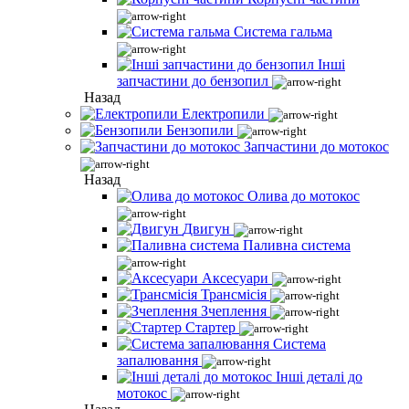
Система гальма
Інші
запчастини до бензопил
Назад
Електропили
Бензопили
Запчастини до мотокос
Назад
Олива до мотокос
Двигун
Паливна система
Аксесуари
Трансмісія
Зчеплення
Стартер
Система
запалювання
Інші деталі до
мотокос