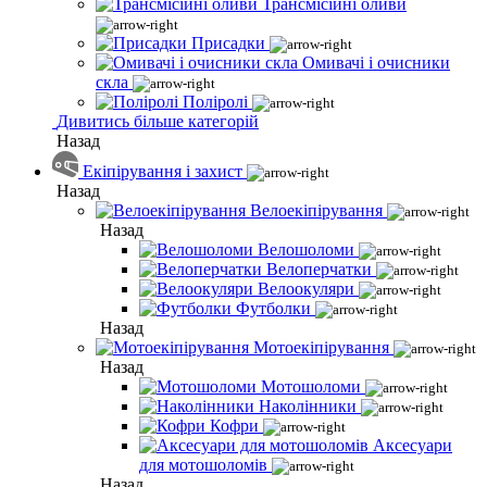
Трансмісійні оливи
Присадки
Омивачі і очисники
скла
Поліролі
Дивитись більше категорій
Назад
Екіпірування і захист
Назад
Велоекіпірування
Назад
Велошоломи
Велоперчатки
Велоокуляри
Футболки
Назад
Мотоекіпірування
Назад
Мотошоломи
Наколінники
Кофри
Аксесуари
для мотошоломів
Назад