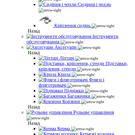
Сидіння і чохли
Кріплення сидінь
Назад
Інструменти
обслуговування
Аксесуари
Назад
Ліхтарі
Підставки,
кріплення, стенди
Крила
Фляги і
фляготримачі
Підніжки
Багажники
Корзини
Назад
Рульове управління
Назад
Керма
Кермові колонки