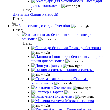
Аксесуари
для мотошоломів
Назад
Дивитись більше категорій
Назад
Запчастини до садової техніки
Назад
Запчастини до
бензопил
Назад
Олива до бензопил
Ланцюги і
шини для бензопил
Двигун
Паливна система
Система
запалювання
Зчеплення
Стартер
Інструмент
Масляна система
Корпусні частини