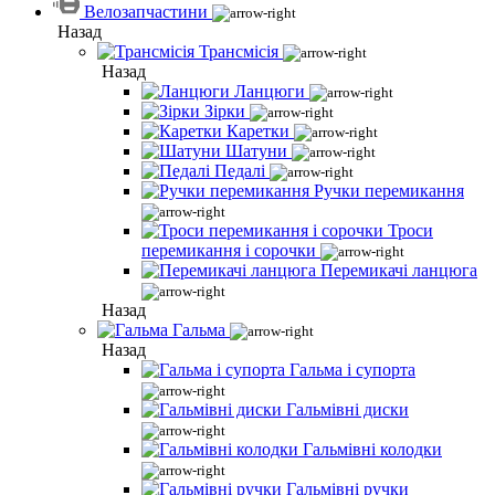
Велозапчастини
Назад
Трансмісія
Назад
Ланцюги
Зірки
Каретки
Шатуни
Педалі
Ручки перемикання
Троси
перемикання і сорочки
Перемикачі ланцюга
Назад
Гальма
Назад
Гальма і супорта
Гальмівні диски
Гальмівні колодки
Гальмівні ручки