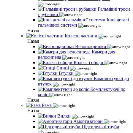
Гальмівні троси
і рубашки
Інші деталі
гальмівної системи
Назад
Колісні частини
Назад
Велопокришки
Камери для
велосипеда
Колеса і ободи
Спиці
Втулки
Комплектуючі до
втулок
Комплектуючі до
коліс
Назад
Рама
Назад
Вилки
Амортизатори
Підсидельні труби