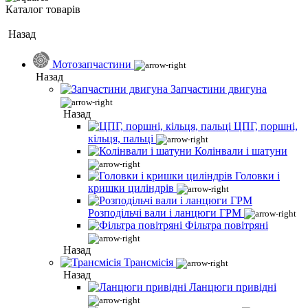
Каталог товарів
Назад
Мотозапчастини
Назад
Запчастини двигуна
Назад
ЦПГ, поршні,
кільця, пальці
Колінвали і шатуни
Головки і
кришки циліндрів
Розподільчі вали і ланцюги ГРМ
Фільтра повітряні
Назад
Трансмісія
Назад
Ланцюги привідні