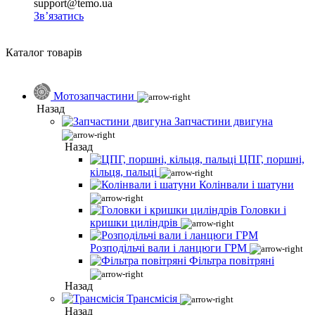
support@temo.ua
Зв’язатись
Каталог товарів
Мотозапчастини
Назад
Запчастини двигуна
Назад
ЦПГ, поршні,
кільця, пальці
Колінвали і шатуни
Головки і
кришки циліндрів
Розподільчі вали і ланцюги ГРМ
Фільтра повітряні
Назад
Трансмісія
Назад