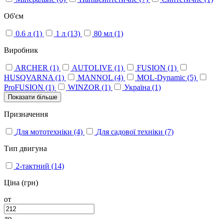
Об'єм
0.6 л
(1)
1 л
(13)
80 мл
(1)
Виробник
ARCHER
(1)
AUTOLIVE
(1)
FUSION
(1)
HUSQVARNA
(1)
MANNOL
(4)
MOL-Dynamic
(5)
ProFUSION
(1)
WINZOR
(1)
Україна
(1)
Показати більше
Призначення
Для мототехніки
(4)
Для садової техніки
(7)
Тип двигуна
2-тактний
(14)
Ціна (грн)
от
до