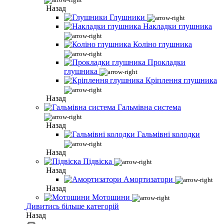
Назад
Глушники
Накладки глушника
Коліно глушника
Прокладки
глушника
Кріплення глушника
Назад
Гальмівна система
Назад
Гальмівні колодки
Назад
Підвіска
Назад
Амортизатори
Назад
Мотошини
Дивитись більше категорій
Назад