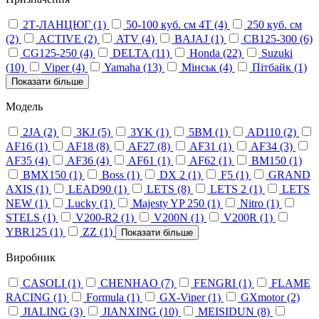
2Т-ЛАНЦЮГ
(1)
50-100 куб. см 4Т
(4)
250 куб. см
(2)
ACTIVE
(2)
ATV
(4)
BAJAJ
(1)
CB125-300
(6)
CG125-250
(4)
DELTA
(11)
Honda
(22)
Suzuki
(10)
Viper
(4)
Yamaha
(13)
Мінськ
(4)
Пітбайк
(1)
Показати більше
Модель
2JA
(2)
3KJ
(5)
3YK
(1)
5BM
(1)
AD110
(2)
AF16
(1)
AF18
(8)
AF27
(8)
AF31
(1)
AF34
(3)
AF35
(4)
AF36
(4)
AF61
(1)
AF62
(1)
BM150
(1)
BMX150
(1)
Boss
(1)
DX 2
(1)
F5
(1)
GRAND
AXIS
(1)
LEAD90
(1)
LETS
(8)
LETS 2
(1)
LETS
NEW
(1)
Lucky
(1)
Majesty YP 250
(1)
Nitro
(1)
STELS
(1)
V200-R2
(1)
V200N
(1)
V200R
(1)
YBR125
(1)
ZZ
(1)
Показати більше
Виробник
CASOLI
(1)
CHENHAO
(7)
FENGRI
(1)
FLAME
RACING
(1)
Formula
(1)
GX-Viper
(1)
GXmotor
(2)
JIALING
(3)
JIANXING
(10)
MEISIDUN
(8)