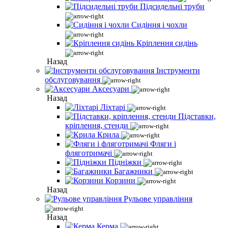
Підсидельні труби
Сидіння і чохли
Кріплення сидінь
Назад
Інструменти
обслуговування
Аксесуари
Назад
Ліхтарі
Підставки,
кріплення, стенди
Крила
Фляги і
фляготримачі
Підніжки
Багажники
Корзини
Назад
Рульове управління
Назад
Керма