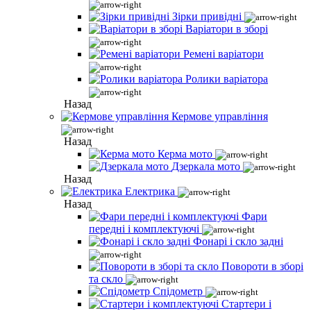
Зірки привідні
Варіатори в зборі
Ремені варіатори
Ролики варіатора
Назад
Кермове управління
Назад
Керма мото
Дзеркала мото
Назад
Електрика
Назад
Фари
передні і комплектуючі
Фонарі і скло задні
Повороти в зборі
та скло
Спідометр
Стартери і