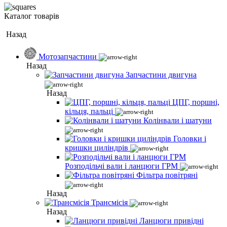
Каталог товарів
Назад
Мотозапчастини
Назад
Запчастини двигуна
Назад
ЦПГ, поршні,
кільця, пальці
Колінвали і шатуни
Головки і
кришки циліндрів
Розподільчі вали і ланцюги ГРМ
Фільтра повітряні
Назад
Трансмісія
Назад
Ланцюги привідні