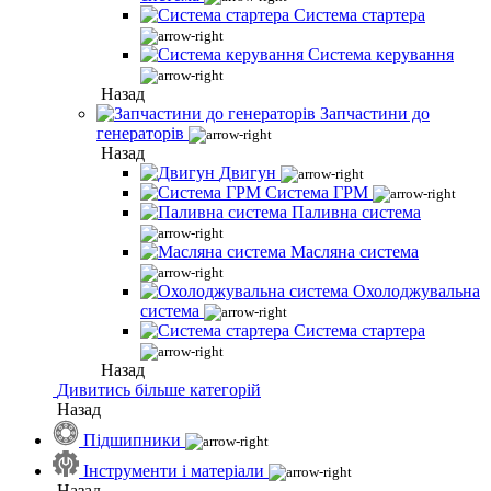
Система стартера
Система керування
Назад
Запчастини до
генераторів
Назад
Двигун
Система ГРМ
Паливна система
Масляна система
Охолоджувальна
система
Система стартера
Назад
Дивитись більше категорій
Назад
Підшипники
Інструменти і матеріали
Назад