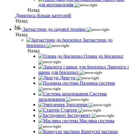
для мотошоломів
Назад
Дивитись більше категорій
Назад
Запчастини до садової техніки
Назад
Запчастини до
бензопил
Назад
Олива до бензопил
Ланцюги і
шини для бензопил
Двигун
Паливна система
Система
запалювання
Зчеплення
Стартер
Інструмент
Масляна система
Корпусні частини