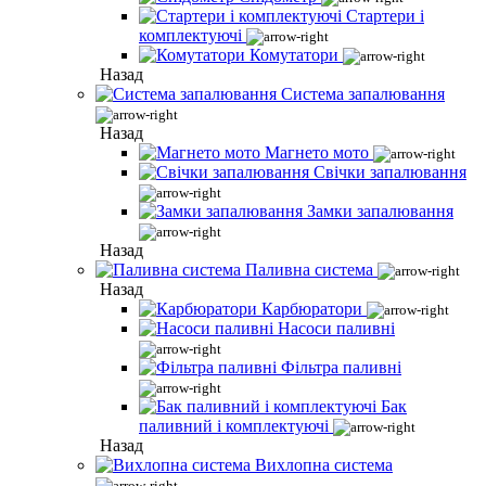
Стартери і
комплектуючі
Комутатори
Назад
Система запалювання
Назад
Магнето мото
Свічки запалювання
Замки запалювання
Назад
Паливна система
Назад
Карбюратори
Насоси паливні
Фільтра паливні
Бак
паливний і комплектуючі
Назад
Вихлопна система