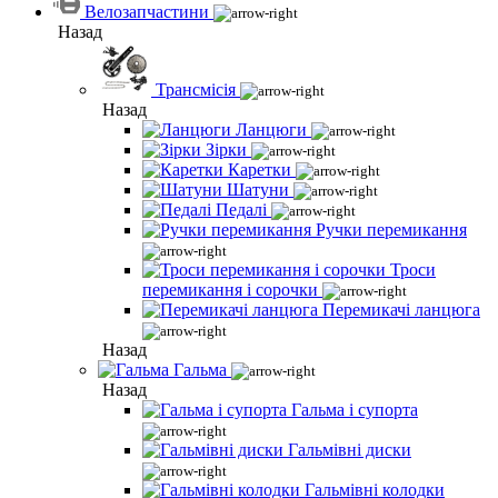
Велозапчастини
Назад
Трансмісія
Назад
Ланцюги
Зірки
Каретки
Шатуни
Педалі
Ручки перемикання
Троси
перемикання і сорочки
Перемикачі ланцюга
Назад
Гальма
Назад
Гальма і супорта
Гальмівні диски
Гальмівні колодки