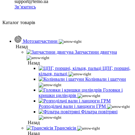
support@temo.ua
Зв’язатись
Каталог товарів
Мотозапчастини
Назад
Запчастини двигуна
Назад
ЦПГ, поршні,
кільця, пальці
Колінвали і шатуни
Головки і
кришки циліндрів
Розподільчі вали і ланцюги ГРМ
Фільтра повітряні
Назад
Трансмісія
Назад