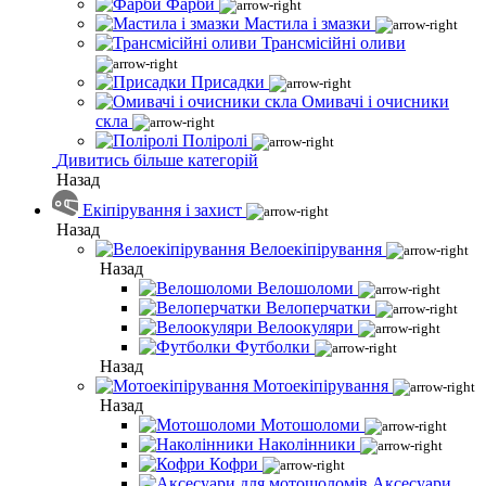
Фарби
Мастила і змазки
Трансмісійні оливи
Присадки
Омивачі і очисники
скла
Поліролі
Дивитись більше категорій
Назад
Екіпірування і захист
Назад
Велоекіпірування
Назад
Велошоломи
Велоперчатки
Велоокуляри
Футболки
Назад
Мотоекіпірування
Назад
Мотошоломи
Наколінники
Кофри
Аксесуари