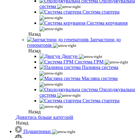
Охолоджувальна
система
Система стартера
Система керування
Назад
Запчастини до
генераторів
Назад
Двигун
Система ГРМ
Паливна система
Масляна система
Охолоджувальна
система
Система стартера
Назад
Дивитись більше категорій
Назад
Підшипники