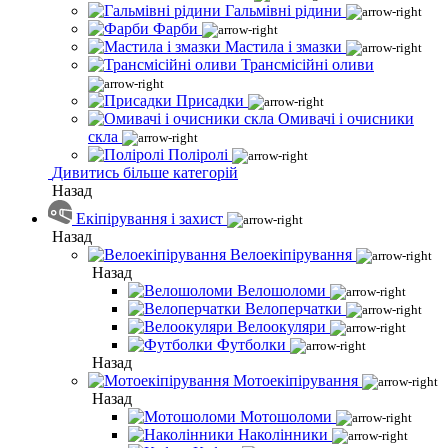
Гальмівні рідини
Фарби
Мастила і змазки
Трансмісійні оливи
Присадки
Омивачі і очисники
скла
Поліролі
Дивитись більше категорій
Назад
Екіпірування і захист
Назад
Велоекіпірування
Назад
Велошоломи
Велоперчатки
Велоокуляри
Футболки
Назад
Мотоекіпірування
Назад
Мотошоломи
Наколінники