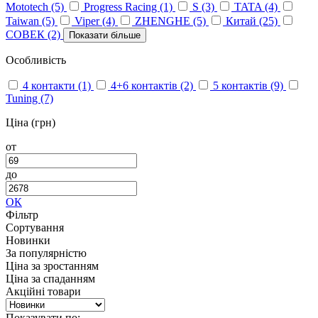
Mototech
(5)
Progress Racing
(1)
S
(3)
TATA
(4)
Taiwan
(5)
Viper
(4)
ZHENGHE
(5)
Китай
(25)
СОВЕК
(2)
Показати більше
Особливість
4 контакти
(1)
4+6 контактів
(2)
5 контактів
(9)
Tuning
(7)
Ціна (грн)
от
до
ОК
Фільтр
Сортування
Новинки
За популярністю
Ціна за зростанням
Ціна за спаданням
Акційні товари
Показувати по: