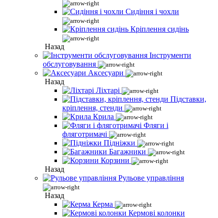
Сидіння і чохли
Кріплення сидінь
Назад
Інструменти
обслуговування
Аксесуари
Назад
Ліхтарі
Підставки,
кріплення, стенди
Крила
Фляги і
фляготримачі
Підніжки
Багажники
Корзини
Назад
Рульове управління
Назад
Керма
Кермові колонки