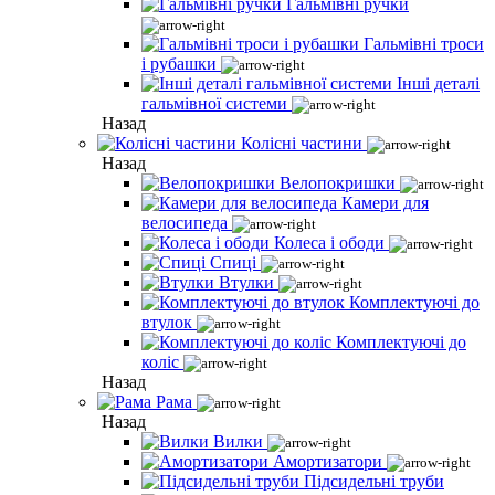
Гальмівні ручки
Гальмівні троси
і рубашки
Інші деталі
гальмівної системи
Назад
Колісні частини
Назад
Велопокришки
Камери для
велосипеда
Колеса і ободи
Спиці
Втулки
Комплектуючі до
втулок
Комплектуючі до
коліс
Назад
Рама
Назад
Вилки
Амортизатори
Підсидельні труби