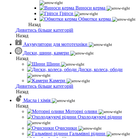
Виноси керма
Гріпси
Обмотки керма
Назад
Дивитись більше категорій
Назад
Акумулятори для мототехніки
Диски, шини, камери
Назад
Шини
Диски, колеса, ободи
Камери
Дивитись більше категорій
Назад
Масла і хімія
Назад
Моторні оливи
Охолоджуючі рідини
Очисники
Гальмівні рідини