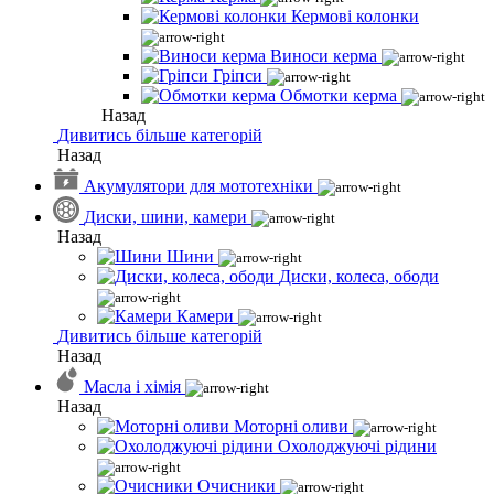
Кермові колонки
Виноси керма
Гріпси
Обмотки керма
Назад
Дивитись більше категорій
Назад
Акумулятори для мототехніки
Диски, шини, камери
Назад
Шини
Диски, колеса, ободи
Камери
Дивитись більше категорій
Назад
Масла і хімія
Назад
Моторні оливи
Охолоджуючі рідини
Очисники