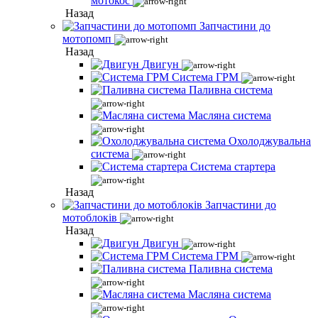
мотокос
Назад
Запчастини до
мотопомп
Назад
Двигун
Система ГРМ
Паливна система
Масляна система
Охолоджувальна
система
Система стартера
Назад
Запчастини до
мотоблоків
Назад
Двигун
Система ГРМ
Паливна система
Масляна система