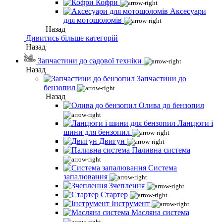
Кофри
Аксесуари
для мотошоломів
Назад
Дивитись більше категорій
Назад
Запчастини до садової техніки
Назад
Запчастини до
бензопил
Назад
Олива до бензопил
Ланцюги і
шини для бензопил
Двигун
Паливна система
Система
запалювання
Зчеплення
Стартер
Інструмент
Масляна система