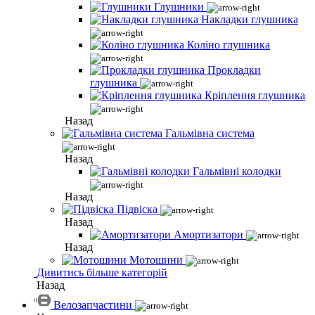
Глушники
Накладки глушника
Коліно глушника
Прокладки
глушника
Кріплення глушника
Назад
Гальмівна система
Назад
Гальмівні колодки
Назад
Підвіска
Назад
Амортизатори
Назад
Мотошини
Дивитись більше категорій
Назад
Велозапчастини