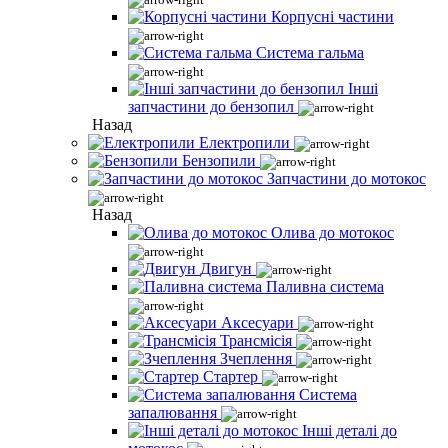
Корпусні частини
Система гальма
Інші
запчастини до бензопил
Назад
Електропили
Бензопили
Запчастини до мотокос
Назад
Олива до мотокос
Двигун
Паливна система
Аксесуари
Трансмісія
Зчеплення
Стартер
Система
запалювання
Інші деталі до