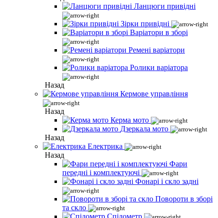
Ланцюги привідні
Зірки привідні
Варіатори в зборі
Ремені варіатори
Ролики варіатора
Назад
Кермове управління
Назад
Керма мото
Дзеркала мото
Назад
Електрика
Назад
Фари
передні і комплектуючі
Фонарі і скло задні
Повороти в зборі
та скло
Спідометр