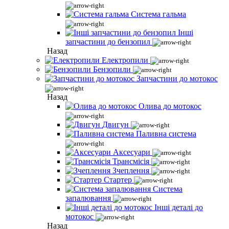
Система гальма
Інші
запчастини до бензопил
Назад
Електропили
Бензопили
Запчастини до мотокос
Назад
Олива до мотокос
Двигун
Паливна система
Аксесуари
Трансмісія
Зчеплення
Стартер
Система
запалювання
Інші деталі до
мотокос
Назад