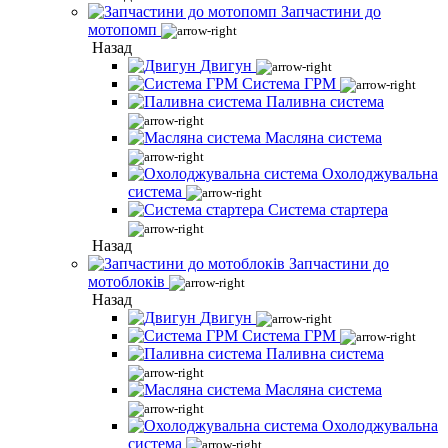
Запчастини до
мотопомп
Назад
Двигун
Система ГРМ
Паливна система
Масляна система
Охолоджувальна
система
Система стартера
Назад
Запчастини до
мотоблоків
Назад
Двигун
Система ГРМ
Паливна система
Масляна система
Охолоджувальна
система