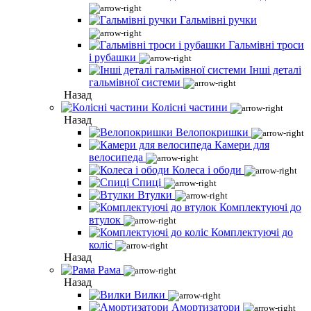
Гальмівні ручки
Гальмівні троси
і рубашки
Інші деталі
гальмівної системи
Назад
Колісні частини
Назад
Велопокришки
Камери для
велосипеда
Колеса і ободи
Спиці
Втулки
Комплектуючі до
втулок
Комплектуючі до
коліс
Назад
Рама
Назад
Вилки
Амортизатори