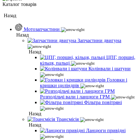
Каталог товарів
Назад
Мотозапчастини
Назад
Запчастини двигуна
Назад
ЦПГ, поршні,
кільця, пальці
Колінвали і шатуни
Головки і
кришки циліндрів
Розподільчі вали і ланцюги ГРМ
Фільтра повітряні
Назад
Трансмісія
Назад
Ланцюги привідні