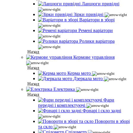
Ланцюги привідні
Зірки привідні
Варіатори в зборі
Ремені варіатори
Ролики варіатора
Назад
Кермове управління
Назад
Керма мото
Дзеркала мото
Назад
Електрика
Назад
Фари
передні і комплектуючі
Фонарі і скло задні
Повороти в зборі
та скло
Спідометр