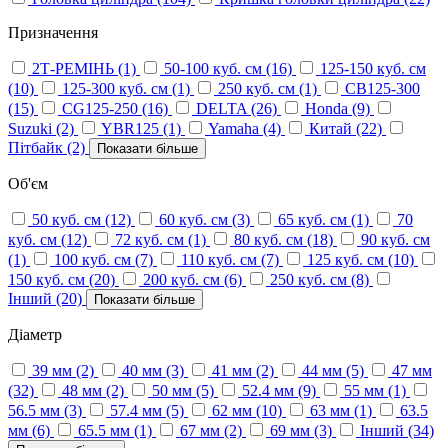
Призначення
2Т-РЕМІНЬ
(1)
50-100 куб. см
(16)
125-150 куб. см
(10)
125-300 куб. см
(1)
250 куб. см
(1)
CB125-300
(15)
CG125-250
(16)
DELTA
(26)
Honda
(9)
Suzuki
(2)
YBR125
(1)
Yamaha
(4)
Китай
(22)
Пітбайк
(2)
Показати більше
Об'єм
50 куб. см
(12)
60 куб. см
(3)
65 куб. см
(1)
70
куб. см
(12)
72 куб. см
(1)
80 куб. см
(18)
90 куб. см
(1)
100 куб. см
(7)
110 куб. см
(7)
125 куб. см
(10)
150 куб. см
(20)
200 куб. см
(6)
250 куб. см
(8)
Інший
(20)
Показати більше
Діаметр
39 мм
(2)
40 мм
(3)
41 мм
(2)
44 мм
(5)
47 мм
(32)
48 мм
(2)
50 мм
(5)
52.4 мм
(9)
55 мм
(1)
56.5 мм
(3)
57.4 мм
(5)
62 мм
(10)
63 мм
(1)
63.5
мм
(6)
65.5 мм
(1)
67 мм
(2)
69 мм
(3)
Інший
(34)