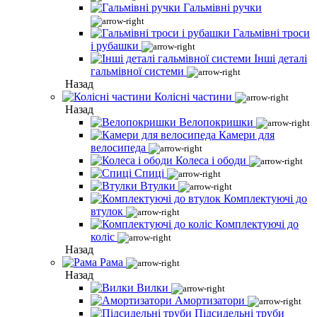
Гальмівні ручки
Гальмівні троси
і рубашки
Інші деталі
гальмівної системи
Назад
Колісні частини
Назад
Велопокришки
Камери для
велосипеда
Колеса і ободи
Спиці
Втулки
Комплектуючі до
втулок
Комплектуючі до
коліс
Назад
Рама
Назад
Вилки
Амортизатори
Підсидельні труби