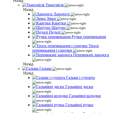
Назад
Трансмісія
Назад
Ланцюги
Зірки
Каретки
Шатуни
Педалі
Ручки перемикання
Троси
перемикання і сорочки
Перемикачі ланцюга
Назад
Гальма
Назад
Гальма і супорта
Гальмівні диски
Гальмівні колодки
Гальмівні ручки