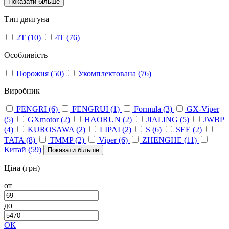
Показати більше
Тип двигуна
2Т
(10)
4Т
(76)
Особливість
Порожня
(50)
Укомплектована
(76)
Виробник
FENGRI
(6)
FENGRUI
(1)
Formula
(3)
GX-Viper
(5)
GXmotor
(2)
HAORUN
(2)
JIALING
(5)
JWBP
(4)
KUROSAWA
(2)
LIPAI
(2)
S
(6)
SEE
(2)
TATA
(8)
TMMP
(2)
Viper
(6)
ZHENGHE
(11)
Китай
(59)
Показати більше
Ціна (грн)
от
до
ОК