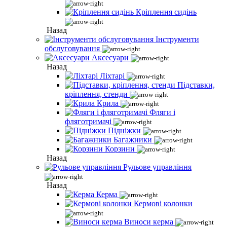
Кріплення сидінь
Назад
Інструменти
обслуговування
Аксесуари
Назад
Ліхтарі
Підставки,
кріплення, стенди
Крила
Фляги і
фляготримачі
Підніжки
Багажники
Корзини
Назад
Рульове управління
Назад
Керма
Кермові колонки
Виноси керма