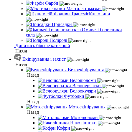
Фарби
Мастила і змазки
Трансмісійні оливи
Присадки
Омивачі і очисники
скла
Поліролі
Дивитись більше категорій
Назад
Екіпірування і захист
Назад
Велоекіпірування
Назад
Велошоломи
Велоперчатки
Велоокуляри
Футболки
Назад
Мотоекіпірування
Назад
Мотошоломи
Наколінники
Кофри