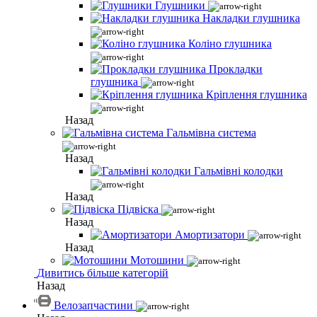
Глушники
Накладки глушника
Коліно глушника
Прокладки
глушника
Кріплення глушника
Назад
Гальмівна система
Назад
Гальмівні колодки
Назад
Підвіска
Назад
Амортизатори
Назад
Мотошини
Дивитись більше категорій
Назад
Велозапчастини