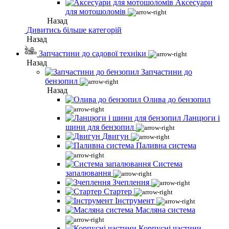
Аксесуари
для мотошоломів
Назад
Дивитись більше категорій
Назад
Запчастини до садової техніки
Назад
Запчастини до
бензопил
Назад
Олива до бензопил
Ланцюги і
шини для бензопил
Двигун
Паливна система
Система
запалювання
Зчеплення
Стартер
Інструмент
Масляна система
Корпусні частини