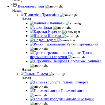
Велозапчастини
Назад
Трансмісія
Назад
Ланцюги
Зірки
Каретки
Шатуни
Педалі
Ручки перемикання
Троси
перемикання і сорочки
Перемикачі ланцюга
Назад
Гальма
Назад
Гальма і супорта
Гальмівні диски
Гальмівні колодки