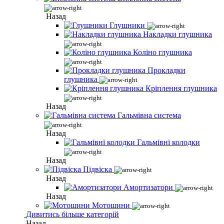
Назад
Глушники
Накладки глушника
Коліно глушника
Прокладки
глушника
Кріплення глушника
Назад
Гальмівна система
Назад
Гальмівні колодки
Назад
Підвіска
Назад
Амортизатори
Назад
Мотошини
Дивитись більше категорій
Назад