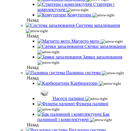
Стартери і
комплектуючі
Комутатори
Назад
Система запалювання
Назад
Магнето мото
Свічки запалювання
Замки запалювання
Назад
Паливна система
Назад
Карбюратори
Насоси паливні
Фільтра паливні
Бак
паливний і комплектуючі
Назад
Вихлопна система