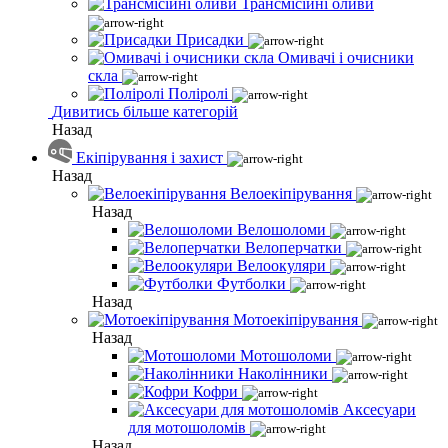
Трансмісійні оливи
Присадки
Омивачі і очисники
скла
Поліролі
Дивитись більше категорій
Назад
Екіпірування і захист
Назад
Велоекіпірування
Назад
Велошоломи
Велоперчатки
Велоокуляри
Футболки
Назад
Мотоекіпірування
Назад
Мотошоломи
Наколінники
Кофри
Аксесуари
для мотошоломів
Назад