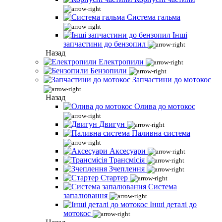
Система гальма
Інші
запчастини до бензопил
Назад
Електропили
Бензопили
Запчастини до мотокос
Назад
Олива до мотокос
Двигун
Паливна система
Аксесуари
Трансмісія
Зчеплення
Стартер
Система
запалювання
Інші деталі до
мотокос