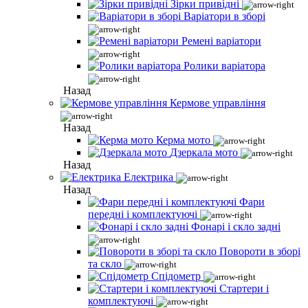
Зірки привідні
Варіатори в зборі
Ремені варіатори
Ролики варіатора
Назад
Кермове управління
Назад
Керма мото
Дзеркала мото
Назад
Електрика
Назад
Фари
передні і комплектуючі
Фонарі і скло задні
Повороти в зборі
та скло
Спідометр
Стартери і
комплектуючі