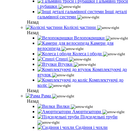
Гальмівні троси
і рубашки
Інші деталі
гальмівної системи
Назад
Колісні частини
Назад
Велопокришки
Камери для
велосипеда
Колеса і ободи
Спиці
Втулки
Комплектуючі до
втулок
Комплектуючі до
коліс
Назад
Рама
Назад
Вилки
Амортизатори
Підсидельні труби
Сидіння і чохли