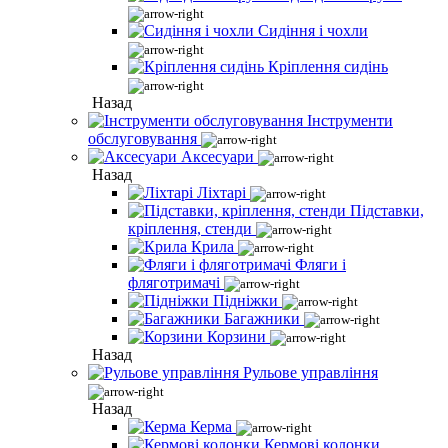
Сидіння і чохли
Кріплення сидінь
Назад
Інструменти
обслуговування
Аксесуари
Назад
Ліхтарі
Підставки,
кріплення, стенди
Крила
Фляги і
фляготримачі
Підніжки
Багажники
Корзини
Назад
Рульове управління
Назад
Керма
Кермові колонки