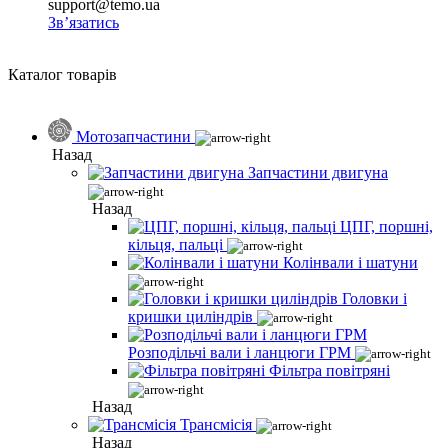
support@temo.ua
Зв’язатись
Каталог товарів
Мотозапчастини
Назад
Запчастини двигуна
Назад
ЦПГ, поршні,
кільця, пальці
Колінвали і шатуни
Головки і
кришки циліндрів
Розподільчі вали і ланцюги ГРМ
Фільтра повітряні
Назад
Трансмісія
Назад