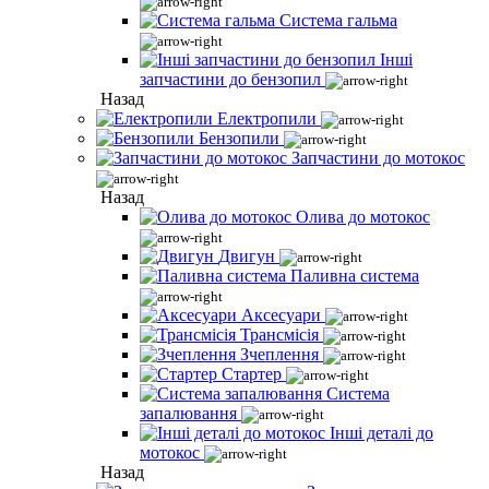
Система гальма
Інші
запчастини до бензопил
Назад
Електропили
Бензопили
Запчастини до мотокос
Назад
Олива до мотокос
Двигун
Паливна система
Аксесуари
Трансмісія
Зчеплення
Стартер
Система
запалювання
Інші деталі до
мотокос
Назад