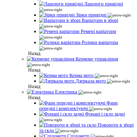
Ланцюги привідні
Зірки привідні
Варіатори в зборі
Ремені варіатори
Ролики варіатора
Назад
Кермове управління
Назад
Керма мото
Дзеркала мото
Назад
Електрика
Назад
Фари
передні і комплектуючі
Фонарі і скло задні
Повороти в зборі
та скло
Спідометр