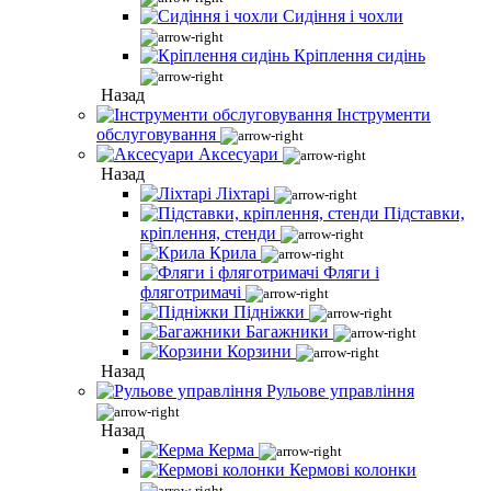
Сидіння і чохли
Кріплення сидінь
Назад
Інструменти
обслуговування
Аксесуари
Назад
Ліхтарі
Підставки,
кріплення, стенди
Крила
Фляги і
фляготримачі
Підніжки
Багажники
Корзини
Назад
Рульове управління
Назад
Керма
Кермові колонки