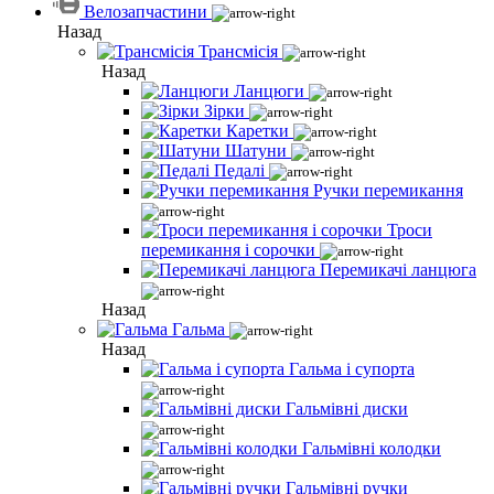
Велозапчастини
Назад
Трансмісія
Назад
Ланцюги
Зірки
Каретки
Шатуни
Педалі
Ручки перемикання
Троси
перемикання і сорочки
Перемикачі ланцюга
Назад
Гальма
Назад
Гальма і супорта
Гальмівні диски
Гальмівні колодки
Гальмівні ручки