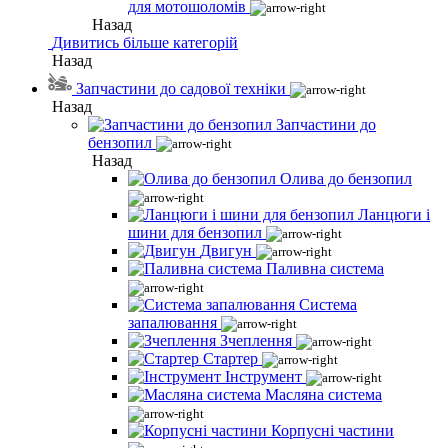
для мотошоломів
Назад
Дивитись більше категорій
Назад
Запчастини до садової техніки
Назад
Запчастини до
бензопил
Назад
Олива до бензопил
Ланцюги і
шини для бензопил
Двигун
Паливна система
Система
запалювання
Зчеплення
Стартер
Інструмент
Масляна система
Корпусні частини