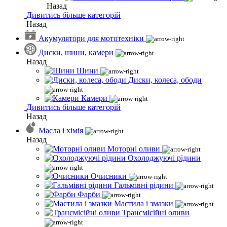
Назад
Дивитись більше категорій
Назад
Акумулятори для мототехніки
Диски, шини, камери
Назад
Шини
Диски, колеса, ободи
Камери
Дивитись більше категорій
Назад
Масла і хімія
Назад
Моторні оливи
Охолоджуючі рідини
Очисники
Гальмівні рідини
Фарби
Мастила і змазки
Трансмісійні оливи