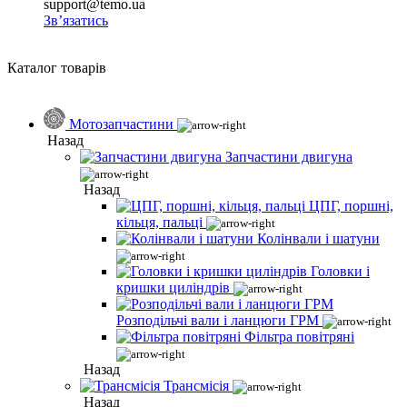
support@temo.ua
Зв’язатись
Каталог товарів
Мотозапчастини
Назад
Запчастини двигуна
Назад
ЦПГ, поршні,
кільця, пальці
Колінвали і шатуни
Головки і
кришки циліндрів
Розподільчі вали і ланцюги ГРМ
Фільтра повітряні
Назад
Трансмісія
Назад