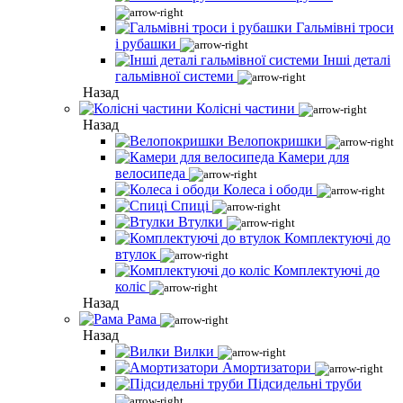
Гальмівні троси
і рубашки
Інші деталі
гальмівної системи
Назад
Колісні частини
Назад
Велопокришки
Камери для
велосипеда
Колеса і ободи
Спиці
Втулки
Комплектуючі до
втулок
Комплектуючі до
коліс
Назад
Рама
Назад
Вилки
Амортизатори
Підсидельні труби