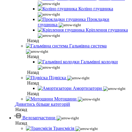
Коліно глушника
Прокладки
глушника
Кріплення глушника
Назад
Гальмівна система
Назад
Гальмівні колодки
Назад
Підвіска
Назад
Амортизатори
Назад
Мотошини
Дивитись більше категорій
Назад
Велозапчастини
Назад
Трансмісія