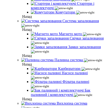
Стартери і
комплектуючі
Комутатори
Назад
Система запалювання
Назад
Магнето мото
Свічки запалювання
Замки запалювання
Назад
Паливна система
Назад
Карбюратори
Насоси паливні
Фільтра паливні
Бак
паливний і комплектуючі
Назад
Вихлопна система