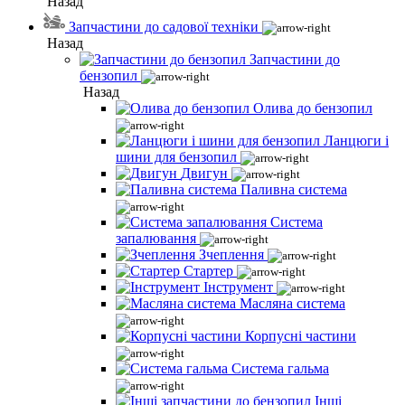
Назад
Запчастини до садової техніки
Назад
Запчастини до
бензопил
Назад
Олива до бензопил
Ланцюги і
шини для бензопил
Двигун
Паливна система
Система
запалювання
Зчеплення
Стартер
Інструмент
Масляна система
Корпусні частини
Система гальма
Інші