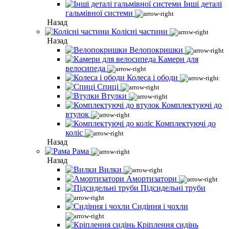
Інші деталі
гальмівної системи
Назад
Колісні частини
Назад
Велопокришки
Камери для
велосипеда
Колеса і ободи
Спиці
Втулки
Комплектуючі до
втулок
Комплектуючі до
коліс
Назад
Рама
Назад
Вилки
Амортизатори
Підсидельні труби
Сидіння і чохли
Кріплення сидінь