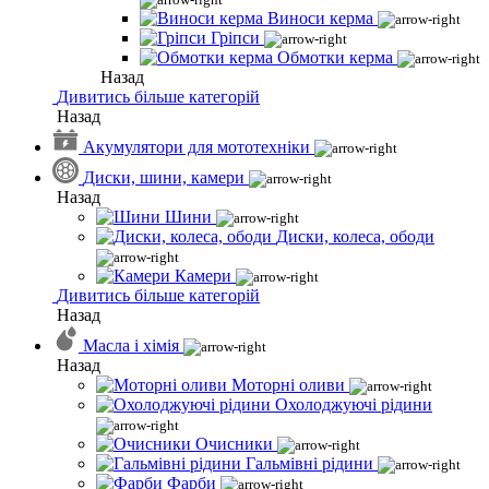
Виноси керма
Гріпси
Обмотки керма
Назад
Дивитись більше категорій
Назад
Акумулятори для мототехніки
Диски, шини, камери
Назад
Шини
Диски, колеса, ободи
Камери
Дивитись більше категорій
Назад
Масла і хімія
Назад
Моторні оливи
Охолоджуючі рідини
Очисники
Гальмівні рідини
Фарби