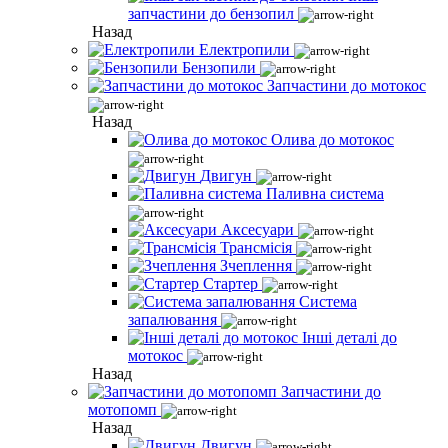
запчастини до бензопил
Назад
Електропили
Бензопили
Запчастини до мотокос
Назад
Олива до мотокос
Двигун
Паливна система
Аксесуари
Трансмісія
Зчеплення
Стартер
Система
запалювання
Інші деталі до
мотокос
Назад
Запчастини до
мотопомп
Назад
Двигун