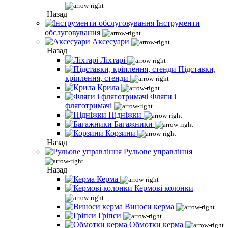
Назад
Інструменти
обслуговування
Аксесуари
Назад
Ліхтарі
Підставки,
кріплення, стенди
Крила
Фляги і
фляготримачі
Підніжки
Багажники
Корзини
Назад
Рульове управління
Назад
Керма
Кермові колонки
Виноси керма
Гріпси
Обмотки керма