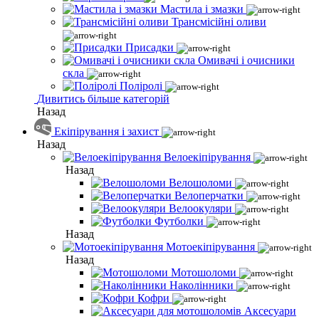
Мастила і змазки
Трансмісійні оливи
Присадки
Омивачі і очисники
скла
Поліролі
Дивитись більше категорій
Назад
Екіпірування і захист
Назад
Велоекіпірування
Назад
Велошоломи
Велоперчатки
Велоокуляри
Футболки
Назад
Мотоекіпірування
Назад
Мотошоломи
Наколінники
Кофри
Аксесуари