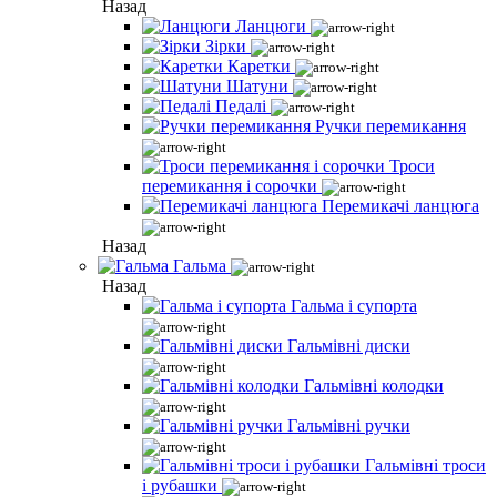
Назад
Ланцюги
Зірки
Каретки
Шатуни
Педалі
Ручки перемикання
Троси
перемикання і сорочки
Перемикачі ланцюга
Назад
Гальма
Назад
Гальма і супорта
Гальмівні диски
Гальмівні колодки
Гальмівні ручки
Гальмівні троси
і рубашки