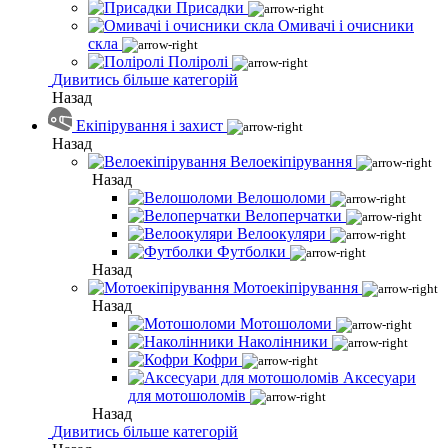
Присадки
Омивачі і очисники
скла
Поліролі
Дивитись більше категорій
Назад
Екіпірування і захист
Назад
Велоекіпірування
Назад
Велошоломи
Велоперчатки
Велоокуляри
Футболки
Назад
Мотоекіпірування
Назад
Мотошоломи
Наколінники
Кофри
Аксесуари
для мотошоломів
Назад
Дивитись більше категорій