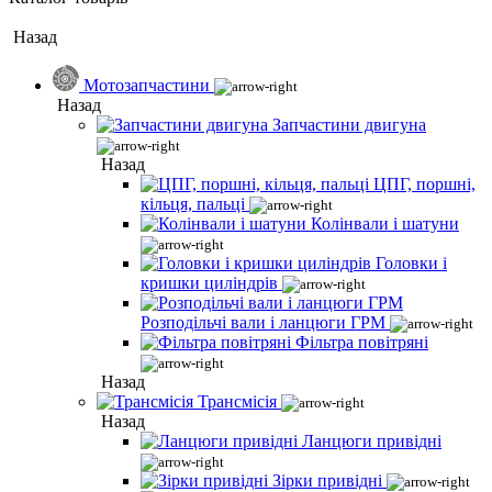
Назад
Мотозапчастини
Назад
Запчастини двигуна
Назад
ЦПГ, поршні,
кільця, пальці
Колінвали і шатуни
Головки і
кришки циліндрів
Розподільчі вали і ланцюги ГРМ
Фільтра повітряні
Назад
Трансмісія
Назад
Ланцюги привідні
Зірки привідні