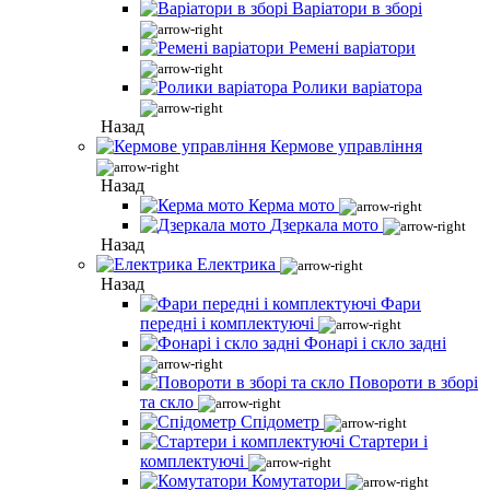
Варіатори в зборі
Ремені варіатори
Ролики варіатора
Назад
Кермове управління
Назад
Керма мото
Дзеркала мото
Назад
Електрика
Назад
Фари
передні і комплектуючі
Фонарі і скло задні
Повороти в зборі
та скло
Спідометр
Стартери і
комплектуючі
Комутатори