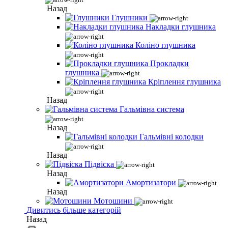
Назад
Глушники
Накладки глушника
Коліно глушника
Прокладки
глушника
Кріплення глушника
Назад
Гальмівна система
Назад
Гальмівні колодки
Назад
Підвіска
Назад
Амортизатори
Назад
Мотошини
Дивитись більше категорій
Назад