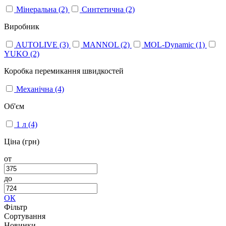
Мінеральна
(2)
Синтетична
(2)
Виробник
AUTOLIVE
(3)
MANNOL
(2)
MOL-Dynamic
(1)
YUKO
(2)
Коробка перемикання швидкостей
Механічна
(4)
Об'єм
1 л
(4)
Ціна (грн)
от
до
ОК
Фільтр
Сортування
Новинки