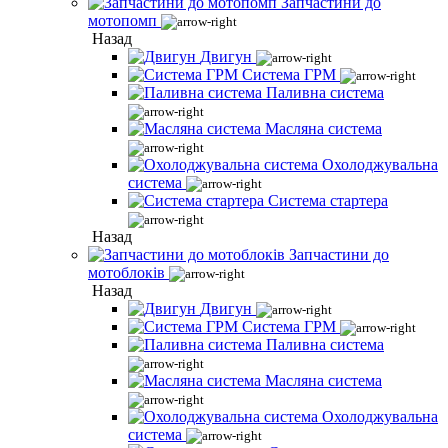
Запчастини до
мотопомп
Назад
Двигун
Система ГРМ
Паливна система
Масляна система
Охолоджувальна
система
Система стартера
Назад
Запчастини до
мотоблоків
Назад
Двигун
Система ГРМ
Паливна система
Масляна система
Охолоджувальна
система