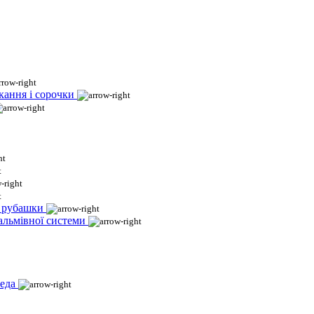
кання і сорочки
і рубашки
гальмівної системи
еда