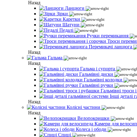
Назад
Ланцюги
Зірки
Каретки
Шатуни
Педалі
Ручки перемикання
Троси переми
Перемикачі ланцюга
Назад
Гальма
Назад
Гальма і супорта
Гальмівні диски
Гальмівні колодки
Гальмівні ручки
Гальмівні троси 
Інші деталі 
Назад
Колісні частини
Назад
Велопокришки
Камери для велосип
Колеса і ободи
Спиці