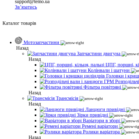
support@temo.ua
Зв’язатись
Каталог товарів
Мотозапчастини
Назад
Запчастини двигуна
Назад
ЦПГ, поршні, кі
Колінвали і шатуни
Головки і криш
Розподільч
Фільтра повітряні
Назад
Трансмісія
Назад
Ланцюги привідні
Зірки привідні
Варіатори в зборі
Ремені варіатори
Ролики варіатора
Назад