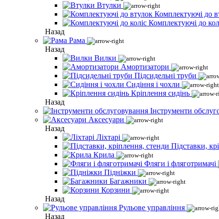
Втулки
Комплектуючі до в
Комплектуючі до кол
Назад
Рама
Назад
Вилки
Амортизатори
Підсидельні труби
Сидіння і чохли
Кріплення сидінь
Назад
Інструменти обслуг
Аксесуари
Назад
Ліхтарі
Підставки, кр
Крила
Фляги і фляготримачі
Підніжки
Багажники
Корзини
Назад
Рульове управління
Назад