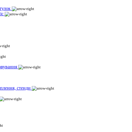
тулок
іс
овування
іплення, стенди