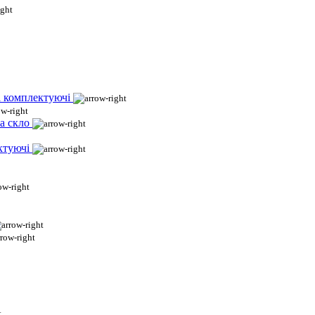
і комплектуючі
а скло
ктуючі