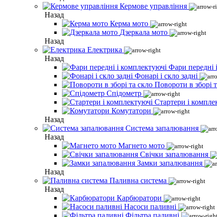
Кермове управління
Назад
Керма мото
Дзеркала мото
Назад
Електрика
Назад
Фари передні 
Фонарі і скло задні
Повороти в зборі т
Спідометр
Стартери і компле
Комутатори
Назад
Система запалювання
Назад
Магнето мото
Свічки запалювання
Замки запалювання
Назад
Паливна система
Назад
Карбюратори
Насоси паливні
Фільтра паливні