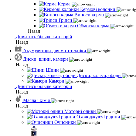
Керма
Кермові колонки
Виноси керма
Гріпси
Обмотки керма
Назад
Дивитись більше категорій
Назад
Акумулятори для мототехніки
Диски, шини, камери
Назад
Шини
Диски, колеса, ободи
Камери
Дивитись більше категорій
Назад
Масла і хімія
Назад
Моторні оливи
Охолоджуючі рідини
Очисники