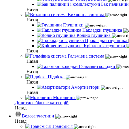
Бак паливний
Назад
Вихлопна система
Назад
Глушники
Накладки глушника
Коліно глушника
Прокладки глушника
Кріплення глушника
Назад
Гальмівна система
Назад
Гальмівні колодки
Назад
Підвіска
Назад
Амортизатори
Назад
Мотошини
Дивитись більше категорій
Назад
Велозапчастини
Назад
Трансмісія