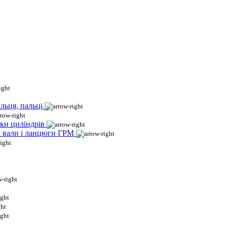
льця, пальці
ки циліндрів
і вали і ланцюги ГРМ