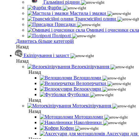
Гальмівні рідини
Фарби
Мастила і змазки
Трансмісійні оливи
Присадки
Омивачі і очисники скла
Поліролі
Дивитись більше категорій
Назад
Екіпірування і захист
Назад
Велоекіпірування
Назад
Велошоломи
Велоперчатки
Велоокуляри
Футболки
Назад
Мотоекіпірування
Назад
Мотошоломи
Наколінники
Кофри
Аксесуари для