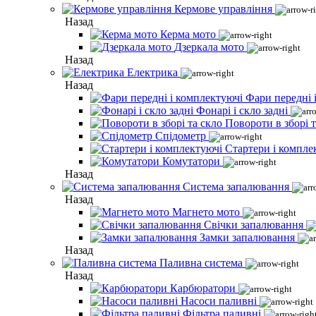
Кермове управління
Назад
Керма мото
Дзеркала мото
Назад
Електрика
Назад
Фари передні 
Фонарі і скло задні
Повороти в зборі т
Спідометр
Стартери і компле
Комутатори
Назад
Система запалювання
Назад
Магнето мото
Свічки запалювання
Замки запалювання
Назад
Паливна система
Назад
Карбюратори
Насоси паливні
Фільтра паливні