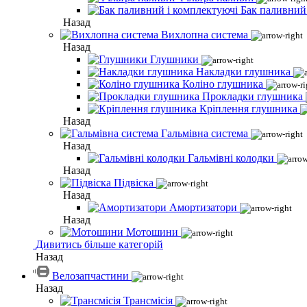
Бак паливний
Назад
Вихлопна система
Назад
Глушники
Накладки глушника
Коліно глушника
Прокладки глушника
Кріплення глушника
Назад
Гальмівна система
Назад
Гальмівні колодки
Назад
Підвіска
Назад
Амортизатори
Назад
Мотошини
Дивитись більше категорій
Назад
Велозапчастини
Назад
Трансмісія