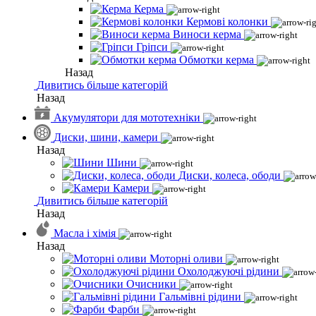
Керма
Кермові колонки
Виноси керма
Гріпси
Обмотки керма
Назад
Дивитись більше категорій
Назад
Акумулятори для мототехніки
Диски, шини, камери
Назад
Шини
Диски, колеса, ободи
Камери
Дивитись більше категорій
Назад
Масла і хімія
Назад
Моторні оливи
Охолоджуючі рідини
Очисники
Гальмівні рідини
Фарби