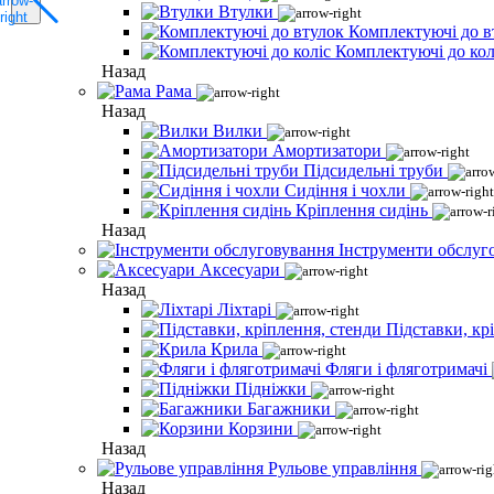
Втулки
Комплектуючі до в
Комплектуючі до кол
Назад
Рама
Назад
Вилки
Амортизатори
Підсидельні труби
Сидіння і чохли
Кріплення сидінь
Назад
Інструменти обслуг
Аксесуари
Назад
Ліхтарі
Підставки, кр
Крила
Фляги і фляготримачі
Підніжки
Багажники
Корзини
Назад
Рульове управління
Назад