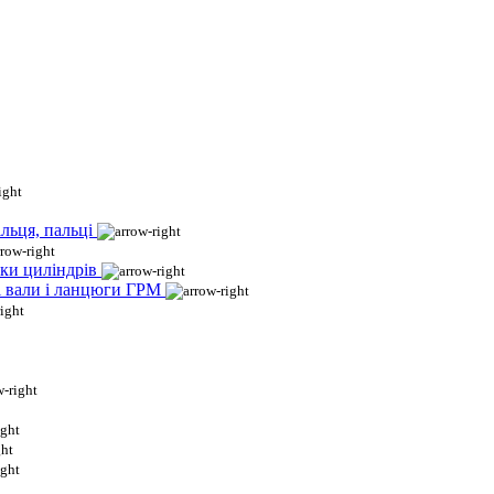
льця, пальці
ки циліндрів
і вали і ланцюги ГРМ