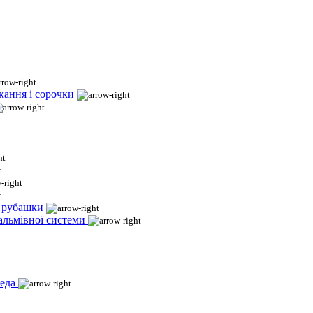
кання і сорочки
і рубашки
гальмівної системи
еда