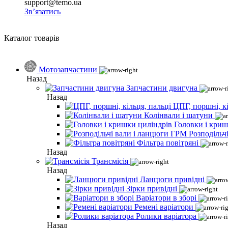
support@temo.ua
Зв’язатись
Каталог товарів
Мотозапчастини
Назад
Запчастини двигуна
Назад
ЦПГ, поршні, кі
Колінвали і шатуни
Головки і криш
Розподільч
Фільтра повітряні
Назад
Трансмісія
Назад
Ланцюги привідні
Зірки привідні
Варіатори в зборі
Ремені варіатори
Ролики варіатора
Назад