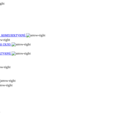
і комплектуючі
а скло
ктуючі