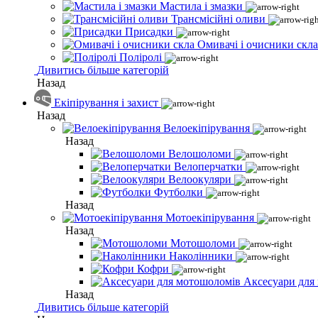
Мастила і змазки
Трансмісійні оливи
Присадки
Омивачі і очисники скла
Поліролі
Дивитись більше категорій
Назад
Екіпірування і захист
Назад
Велоекіпірування
Назад
Велошоломи
Велоперчатки
Велоокуляри
Футболки
Назад
Мотоекіпірування
Назад
Мотошоломи
Наколінники
Кофри
Аксесуари для
Назад
Дивитись більше категорій