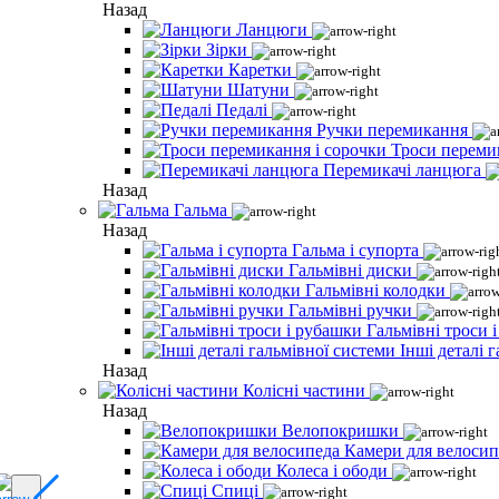
Назад
Ланцюги
Зірки
Каретки
Шатуни
Педалі
Ручки перемикання
Троси переми
Перемикачі ланцюга
Назад
Гальма
Назад
Гальма і супорта
Гальмівні диски
Гальмівні колодки
Гальмівні ручки
Гальмівні троси 
Інші деталі 
Назад
Колісні частини
Назад
Велопокришки
Камери для велосип
Колеса і ободи
Спиці