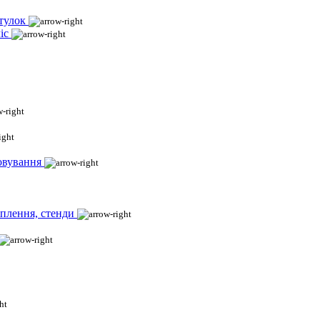
тулок
іс
овування
іплення, стенди