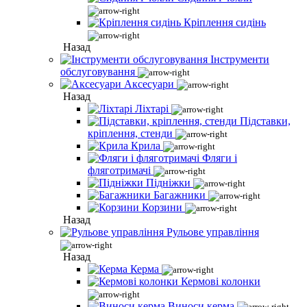
Кріплення сидінь
Назад
Інструменти
обслуговування
Аксесуари
Назад
Ліхтарі
Підставки,
кріплення, стенди
Крила
Фляги і
фляготримачі
Підніжки
Багажники
Корзини
Назад
Рульове управління
Назад
Керма
Кермові колонки
Виноси керма