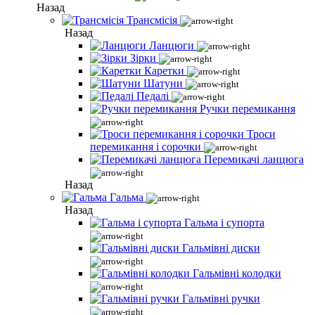
Назад
Трансмісія
Назад
Ланцюги
Зірки
Каретки
Шатуни
Педалі
Ручки перемикання
Троси
перемикання і сорочки
Перемикачі ланцюга
Назад
Гальма
Назад
Гальма і супорта
Гальмівні диски
Гальмівні колодки
Гальмівні ручки