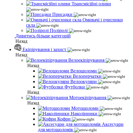
Трансмісійні оливи
Присадки
Омивачі і очисники
скла
Поліролі
Дивитись більше категорій
Назад
Екіпірування і захист
Назад
Велоекіпірування
Назад
Велошоломи
Велоперчатки
Велоокуляри
Футболки
Назад
Мотоекіпірування
Назад
Мотошоломи
Наколінники
Кофри
Аксесуари
для мотошоломів