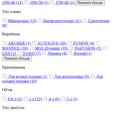
10W-40
(12)
10W-50
(1)
15W-40
(2)
Показати більше
Тип оливи
Мінеральне
(13)
Напівсинтетичне
(21)
Синтетичне
(8)
Виробник
ARCHER
(1)
AUTOLIVE
(20)
FUSION
(4)
MANNOL
(18)
MOL-Dynamic
(19)
ProFUSION
(2)
USA
(2)
YUKO
(7)
Україна
(4)
Японія
(1)
Показати більше
Призначення
Для водної техніки
(1)
Для мототехніки
(9)
Для
садової техніки
(10)
Об'єм
0.6 л
(2)
1 л
(33)
4 л
(6)
5 л
(1)
Тип двигуна