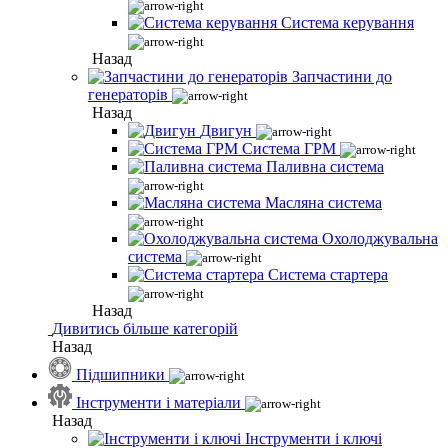
Система керування
Назад
Запчастини до
генераторів
Назад
Двигун
Система ГРМ
Паливна система
Масляна система
Охолоджувальна
система
Система стартера
Назад
Дивитись більше категорій
Назад
Підшипники
Інструменти і матеріали
Назад
Інструменти і ключі