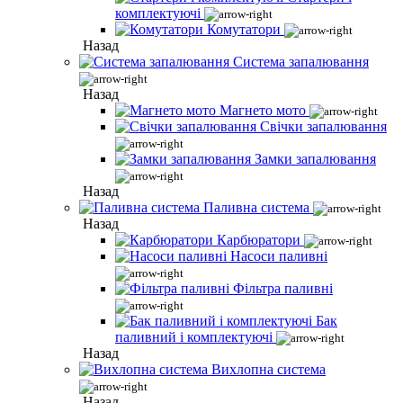
комплектуючі
Комутатори
Назад
Система запалювання
Назад
Магнето мото
Свічки запалювання
Замки запалювання
Назад
Паливна система
Назад
Карбюратори
Насоси паливні
Фільтра паливні
Бак
паливний і комплектуючі
Назад
Вихлопна система
Назад