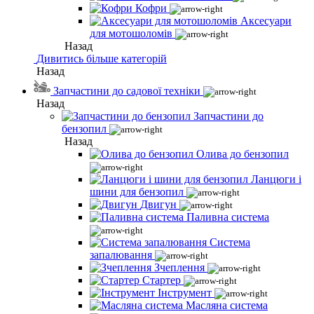
Кофри
Аксесуари
для мотошоломів
Назад
Дивитись більше категорій
Назад
Запчастини до садової техніки
Назад
Запчастини до
бензопил
Назад
Олива до бензопил
Ланцюги і
шини для бензопил
Двигун
Паливна система
Система
запалювання
Зчеплення
Стартер
Інструмент
Масляна система