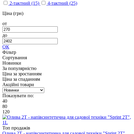
2-тактний
(15)
4-тактний
(25)
Ціна (грн)
от
до
ОК
Фільтр
Сортування
Новинки
За популярністю
Ціна за зростанням
Ціна за спаданням
Акційні товари
Показувати по:
40
80
120
Топ продажів
Олива 2T - напівсинтетична для садової техніки "Sprint 2Т",