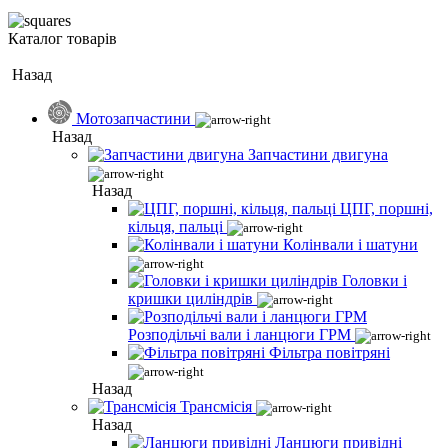
Каталог товарів
Назад
Мотозапчастини
Назад
Запчастини двигуна
Назад
ЦПГ, поршні,
кільця, пальці
Колінвали і шатуни
Головки і
кришки циліндрів
Розподільчі вали і ланцюги ГРМ
Фільтра повітряні
Назад
Трансмісія
Назад
Ланцюги привідні