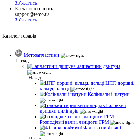
Зв’язатись
Електронна пошта
support@temo.ua
Зв’язатись
Каталог товарів
Мотозапчастини
Назад
Запчастини двигуна
Назад
ЦПГ, поршні,
кільця, пальці
Колінвали і шатуни
Головки і
кришки циліндрів
Розподільчі вали і ланцюги ГРМ
Фільтра повітряні
Назад