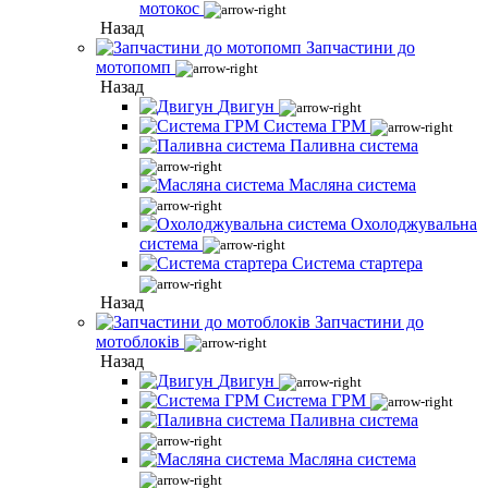
мотокос
Назад
Запчастини до
мотопомп
Назад
Двигун
Система ГРМ
Паливна система
Масляна система
Охолоджувальна
система
Система стартера
Назад
Запчастини до
мотоблоків
Назад
Двигун
Система ГРМ
Паливна система
Масляна система