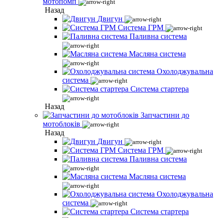
мотопомп
Назад
Двигун
Система ГРМ
Паливна система
Масляна система
Охолоджувальна
система
Система стартера
Назад
Запчастини до
мотоблоків
Назад
Двигун
Система ГРМ
Паливна система
Масляна система
Охолоджувальна
система
Система стартера