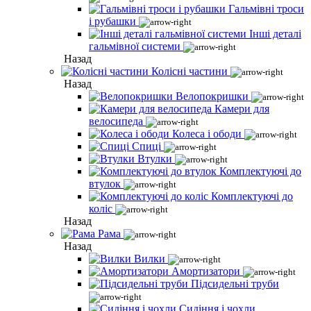
Гальмівні троси
і рубашки
Інші деталі
гальмівної системи
Назад
Колісні частини
Назад
Велопокришки
Камери для
велосипеда
Колеса і ободи
Спиці
Втулки
Комплектуючі до
втулок
Комплектуючі до
коліс
Назад
Рама
Назад
Вилки
Амортизатори
Підсидельні труби
Сидіння і чохли