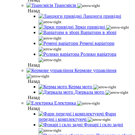
Трансмісія
Назад
Ланцюги привідні
Зірки привідні
Варіатори в зборі
Ремені варіатори
Ролики варіатора
Назад
Кермове управління
Назад
Керма мото
Дзеркала мото
Назад
Електрика
Назад
Фари
передні і комплектуючі
Фонарі і скло задні