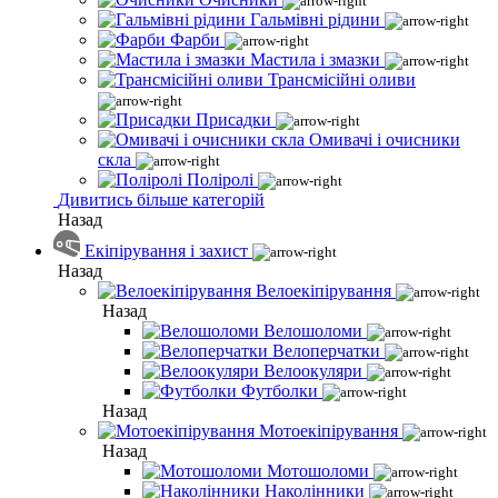
Гальмівні рідини
Фарби
Мастила і змазки
Трансмісійні оливи
Присадки
Омивачі і очисники
скла
Поліролі
Дивитись більше категорій
Назад
Екіпірування і захист
Назад
Велоекіпірування
Назад
Велошоломи
Велоперчатки
Велоокуляри
Футболки
Назад
Мотоекіпірування
Назад
Мотошоломи
Наколінники