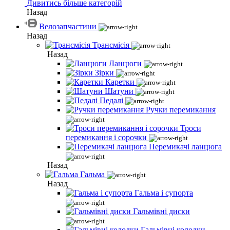
Дивитись більше категорій
Назад
Велозапчастини
Назад
Трансмісія
Назад
Ланцюги
Зірки
Каретки
Шатуни
Педалі
Ручки перемикання
Троси
перемикання і сорочки
Перемикачі ланцюга
Назад
Гальма
Назад
Гальма і супорта
Гальмівні диски
Гальмівні колодки