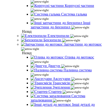
Корпусні частини
Система гальма
Інші
запчастини до бензопил
Назад
Електропили
Бензопили
Запчастини до мотокос
Назад
Олива до мотокос
Двигун
Паливна система
Аксесуари
Трансмісія
Зчеплення
Стартер
Система
запалювання
Інші деталі до