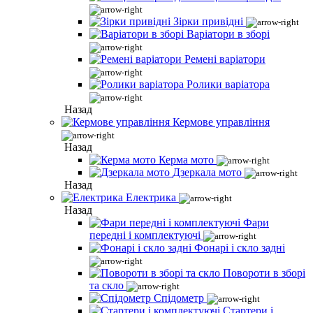
Зірки привідні
Варіатори в зборі
Ремені варіатори
Ролики варіатора
Назад
Кермове управління
Назад
Керма мото
Дзеркала мото
Назад
Електрика
Назад
Фари
передні і комплектуючі
Фонарі і скло задні
Повороти в зборі
та скло
Спідометр
Стартери і