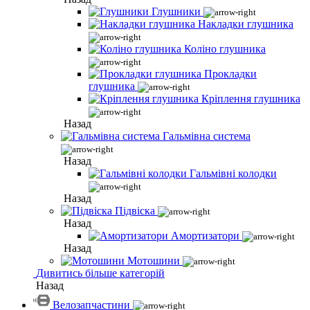
Глушники
Накладки глушника
Коліно глушника
Прокладки
глушника
Кріплення глушника
Назад
Гальмівна система
Назад
Гальмівні колодки
Назад
Підвіска
Назад
Амортизатори
Назад
Мотошини
Дивитись більше категорій
Назад
Велозапчастини