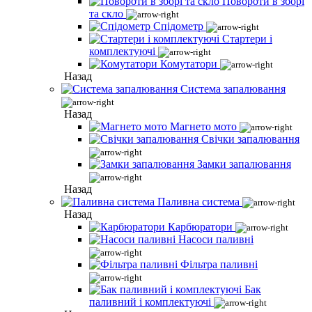
Повороти в зборі
та скло
Спідометр
Стартери і
комплектуючі
Комутатори
Назад
Система запалювання
Назад
Магнето мото
Свічки запалювання
Замки запалювання
Назад
Паливна система
Назад
Карбюратори
Насоси паливні
Фільтра паливні
Бак
паливний і комплектуючі