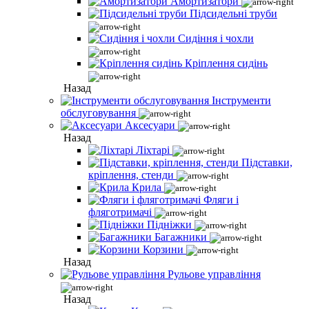
Амортизатори
Підсидельні труби
Сидіння і чохли
Кріплення сидінь
Назад
Інструменти
обслуговування
Аксесуари
Назад
Ліхтарі
Підставки,
кріплення, стенди
Крила
Фляги і
фляготримачі
Підніжки
Багажники
Корзини
Назад
Рульове управління
Назад