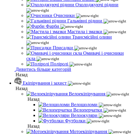
Охолоджуючі рідини
Очисники
Гальмівні рідини
Фарби
Мастила і змазки
Трансмісійні оливи
Присадки
Омивачі і очисники
скла
Поліролі
Дивитись більше категорій
Назад
Екіпірування і захист
Назад
Велоекіпірування
Назад
Велошоломи
Велоперчатки
Велоокуляри
Футболки
Назад
Мотоекіпірування