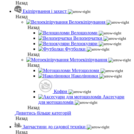
Назад
Екіпірування і захист
Назад
Велоекіпірування
Назад
Велошоломи
Велоперчатки
Велоокуляри
Футболки
Назад
Мотоекіпірування
Назад
Мотошоломи
Наколінники
Кофри
Аксесуари
для мотошоломів
Назад
Дивитись більше категорій
Назад
Запчастини до садової техніки
Назад