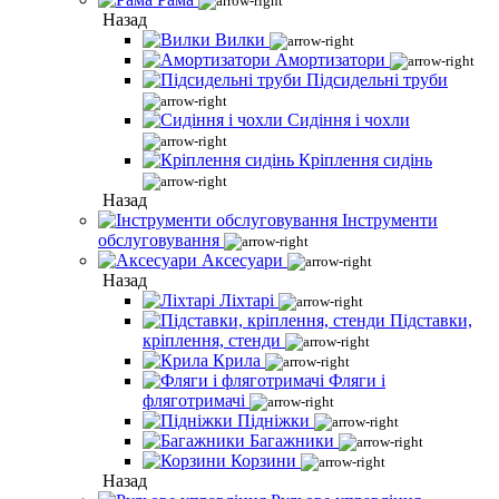
Назад
Вилки
Амортизатори
Підсидельні труби
Сидіння і чохли
Кріплення сидінь
Назад
Інструменти
обслуговування
Аксесуари
Назад
Ліхтарі
Підставки,
кріплення, стенди
Крила
Фляги і
фляготримачі
Підніжки
Багажники
Корзини
Назад