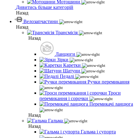
Мотошини
Дивитись більше категорій
Назад
Велозапчастини
Назад
Трансмісія
Назад
Ланцюги
Зірки
Каретки
Шатуни
Педалі
Ручки перемикання
Троси
перемикання і сорочки
Перемикачі ланцюга
Назад
Гальма
Назад
Гальма і супорта