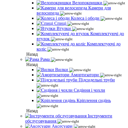
Велопокришки
Камери для
велосипеда
Колеса і ободи
Спиці
Втулки
Комплектуючі до
втулок
Комплектуючі до
коліс
Назад
Рама
Назад
Вилки
Амортизатори
Підсидельні труби
Сидіння і чохли
Кріплення сидінь
Назад
Інструменти
обслуговування
Аксесуари