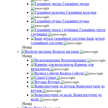
Гальмівні диски
Гальмівні колодки
Гальмівні ручки
Гальмівні троси
і рубашки
Інші деталі
гальмівної системи
Назад
Колісні частини
Назад
Велопокришки
Камери для
велосипеда
Колеса і ободи
Спиці
Втулки
Комплектуючі до
втулок
Комплектуючі до
коліс
Назад
Рама