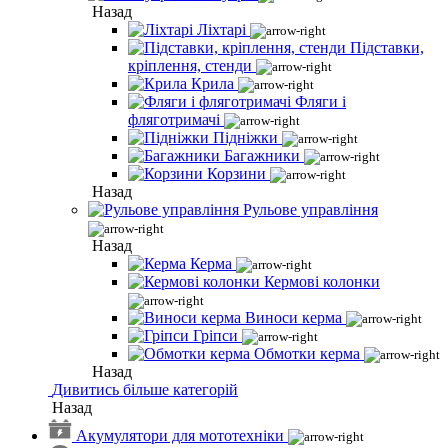
Назад
Ліхтарі
Підставки,
кріплення, стенди
Крила
Фляги і
фляготримачі
Підніжки
Багажники
Корзини
Назад
Рульове управління
Назад
Керма
Кермові колонки
Виноси керма
Гріпси
Обмотки керма
Назад
Дивитись більше категорій
Назад
Акумулятори для мототехніки