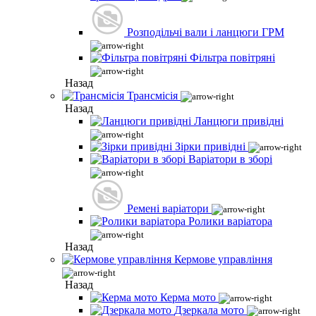
Розподільчі вали і ланцюги ГРМ
Фільтра повітряні
Назад
Трансмісія
Назад
Ланцюги привідні
Зірки привідні
Варіатори в зборі
Ремені варіатори
Ролики варіатора
Назад
Кермове управління
Назад
Керма мото
Дзеркала мото