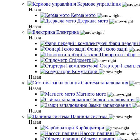
Кермове управління
Назад
Керма мото
Дзеркала мото
Назад
Електрика
Назад
Фари передні 
Фонарі і скло задні
Повороти в зборі т
Спідометр
Стартери і компле
Комутатори
Назад
Система запалювання
Назад
Магнето мото
Свічки запалювання
Замки запалювання
Назад
Паливна система
Назад
Карбюратори
Насоси паливні
Фільтра паливні