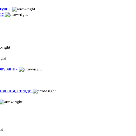
тулок
іс
овування
іплення, стенди