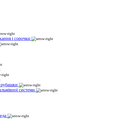
кання і сорочки
і рубашки
гальмівної системи
еда