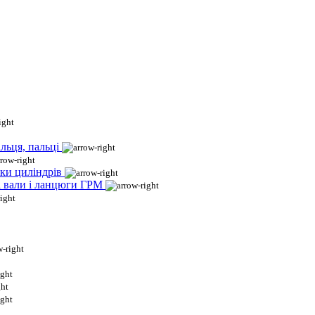
льця, пальці
ки циліндрів
і вали і ланцюги ГРМ