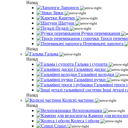
Назад
Ланцюги
Зірки
Каретки
Шатуни
Педалі
Ручки перемикання
Троси переми
Перемикачі ланцюга
Назад
Гальма
Назад
Гальма і супорта
Гальмівні диски
Гальмівні колодки
Гальмівні ручки
Гальмівні троси 
Інші деталі 
Назад
Колісні частини
Назад
Велопокришки
Камери для велосип
Колеса і ободи
Спиці