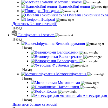
Мастила і змазки
Трансмісійні оливи
Присадки
Омивачі і очисники скла
Поліролі
Дивитись більше категорій
Назад
Екіпірування і захист
Назад
Велоекіпірування
Назад
Велошоломи
Велоперчатки
Велоокуляри
Футболки
Назад
Мотоекіпірування
Назад
Мотошоломи
Наколінники
Кофри
Аксесуари для
Назад
Дивитись більше категорій