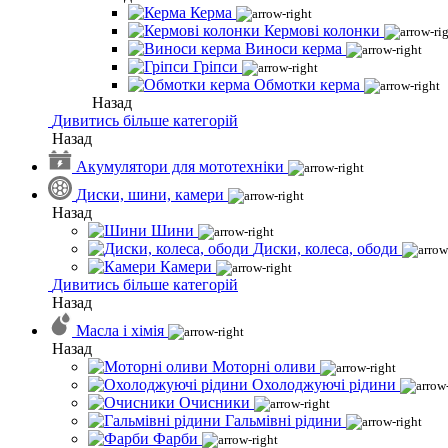
Керма
Кермові колонки
Виноси керма
Гріпси
Обмотки керма
Назад
Дивитись більше категорій
Назад
Акумулятори для мототехніки
Диски, шини, камери
Назад
Шини
Диски, колеса, ободи
Камери
Дивитись більше категорій
Назад
Масла і хімія
Назад
Моторні оливи
Охолоджуючі рідини
Очисники
Гальмівні рідини
Фарби