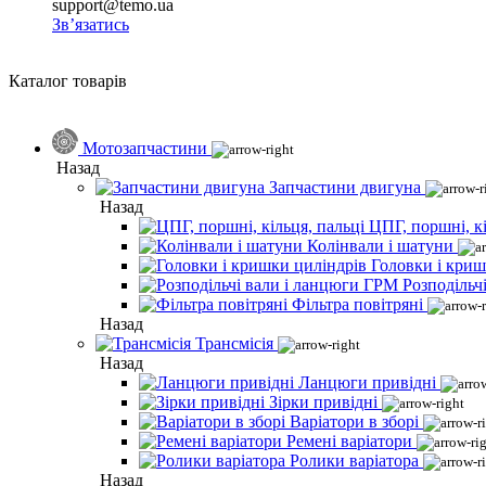
support@temo.ua
Зв’язатись
Каталог товарів
Мотозапчастини
Назад
Запчастини двигуна
Назад
ЦПГ, поршні, кі
Колінвали і шатуни
Головки і криш
Розподільч
Фільтра повітряні
Назад
Трансмісія
Назад
Ланцюги привідні
Зірки привідні
Варіатори в зборі
Ремені варіатори
Ролики варіатора
Назад