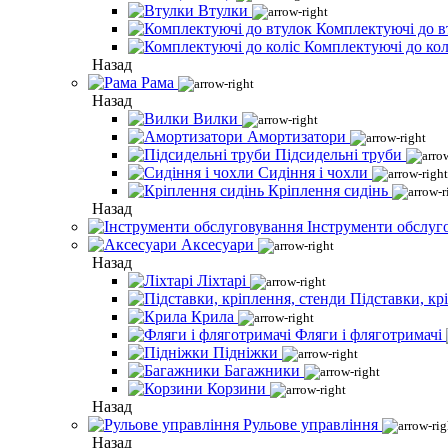
Втулки
Комплектуючі до в
Комплектуючі до кол
Назад
Рама
Назад
Вилки
Амортизатори
Підсидельні труби
Сидіння і чохли
Кріплення сидінь
Назад
Інструменти обслуг
Аксесуари
Назад
Ліхтарі
Підставки, кр
Крила
Фляги і фляготримачі
Підніжки
Багажники
Корзини
Назад
Рульове управління
Назад