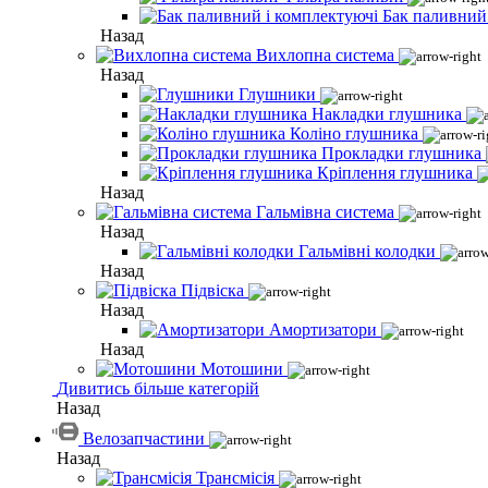
Бак паливний
Назад
Вихлопна система
Назад
Глушники
Накладки глушника
Коліно глушника
Прокладки глушника
Кріплення глушника
Назад
Гальмівна система
Назад
Гальмівні колодки
Назад
Підвіска
Назад
Амортизатори
Назад
Мотошини
Дивитись більше категорій
Назад
Велозапчастини
Назад
Трансмісія