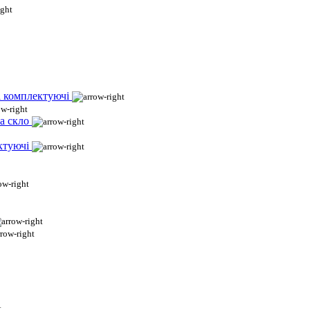
і комплектуючі
а скло
ктуючі