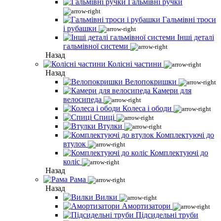
Гальмівні ручки
Гальмівні троси
і рубашки
Інші деталі
гальмівної системи
Назад
Колісні частини
Назад
Велопокришки
Камери для
велосипеда
Колеса і ободи
Спиці
Втулки
Комплектуючі до
втулок
Комплектуючі до
коліс
Назад
Рама
Назад
Вилки
Амортизатори
Підсидельні труби