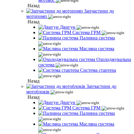
мотокос
Назад
Запчастини до
мотопомп
Назад
Двигун
Система ГРМ
Паливна система
Масляна система
Охолоджувальна
система
Система стартера
Назад
Запчастини до
мотоблоків
Назад
Двигун
Система ГРМ
Паливна система
Масляна система