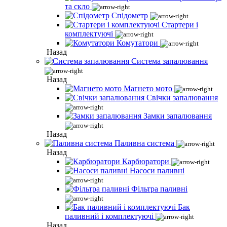
та скло
Спідометр
Стартери і
комплектуючі
Комутатори
Назад
Система запалювання
Назад
Магнето мото
Свічки запалювання
Замки запалювання
Назад
Паливна система
Назад
Карбюратори
Насоси паливні
Фільтра паливні
Бак
паливний і комплектуючі
Назад