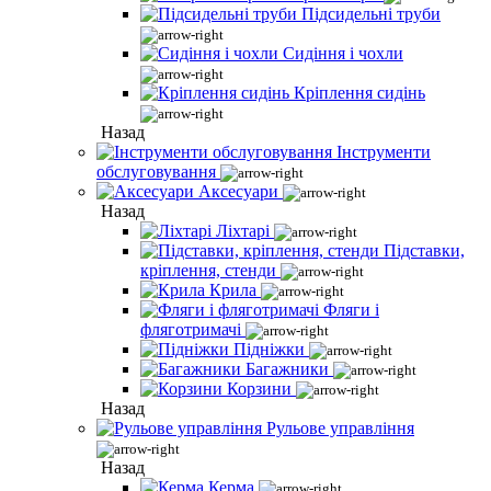
Підсидельні труби
Сидіння і чохли
Кріплення сидінь
Назад
Інструменти
обслуговування
Аксесуари
Назад
Ліхтарі
Підставки,
кріплення, стенди
Крила
Фляги і
фляготримачі
Підніжки
Багажники
Корзини
Назад
Рульове управління
Назад
Керма