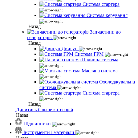
Система стартера
Система керування
Назад
Запчастини до
генераторів
Назад
Двигун
Система ГРМ
Паливна система
Масляна система
Охолоджувальна
система
Система стартера
Назад
Дивитись більше категорій
Назад
Підшипники
Інструменти і матеріали
Назад