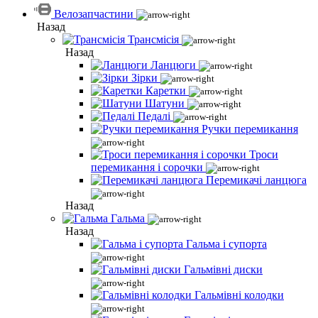
Велозапчастини
Назад
Трансмісія
Назад
Ланцюги
Зірки
Каретки
Шатуни
Педалі
Ручки перемикання
Троси
перемикання і сорочки
Перемикачі ланцюга
Назад
Гальма
Назад
Гальма і супорта
Гальмівні диски
Гальмівні колодки