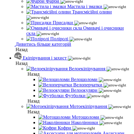
Фарби
Мастила і змазки
Трансмісійні оливи
Присадки
Омивачі і очисники
скла
Поліролі
Дивитись більше категорій
Назад
Екіпірування і захист
Назад
Велоекіпірування
Назад
Велошоломи
Велоперчатки
Велоокуляри
Футболки
Назад
Мотоекіпірування
Назад
Мотошоломи
Наколінники
Кофри
Аксесуари