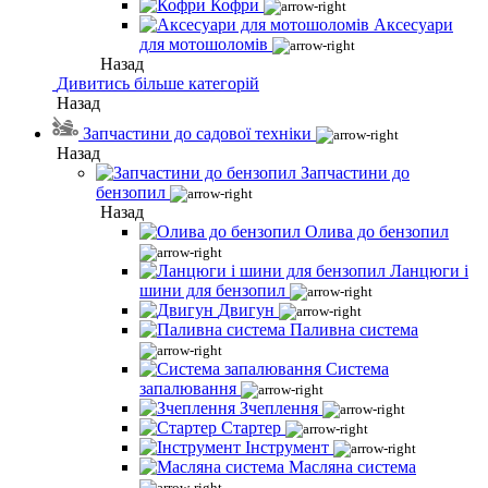
Кофри
Аксесуари
для мотошоломів
Назад
Дивитись більше категорій
Назад
Запчастини до садової техніки
Назад
Запчастини до
бензопил
Назад
Олива до бензопил
Ланцюги і
шини для бензопил
Двигун
Паливна система
Система
запалювання
Зчеплення
Стартер
Інструмент
Масляна система