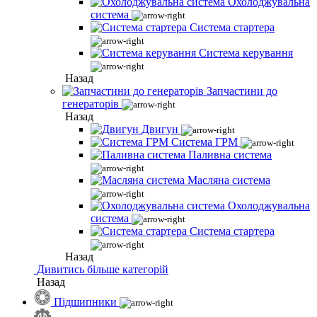
Охолоджувальна
система
Система стартера
Система керування
Назад
Запчастини до
генераторів
Назад
Двигун
Система ГРМ
Паливна система
Масляна система
Охолоджувальна
система
Система стартера
Назад
Дивитись більше категорій
Назад
Підшипники