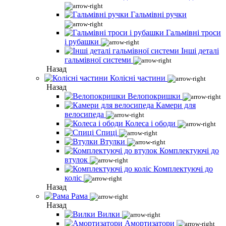
Гальмівні ручки
Гальмівні троси
і рубашки
Інші деталі
гальмівної системи
Назад
Колісні частини
Назад
Велопокришки
Камери для
велосипеда
Колеса і ободи
Спиці
Втулки
Комплектуючі до
втулок
Комплектуючі до
коліс
Назад
Рама
Назад
Вилки
Амортизатори