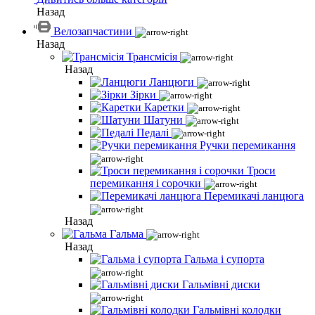
Назад
Велозапчастини
Назад
Трансмісія
Назад
Ланцюги
Зірки
Каретки
Шатуни
Педалі
Ручки перемикання
Троси
перемикання і сорочки
Перемикачі ланцюга
Назад
Гальма
Назад
Гальма і супорта
Гальмівні диски
Гальмівні колодки