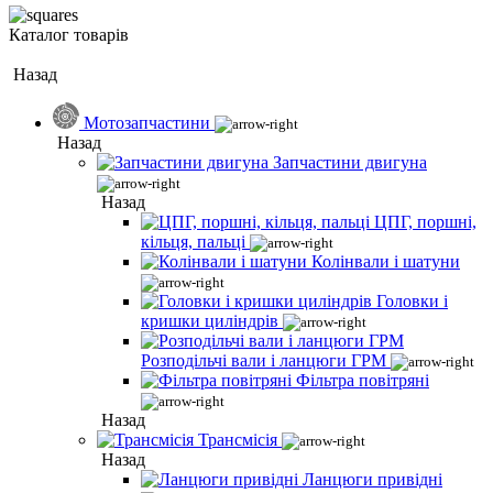
Каталог товарів
Назад
Мотозапчастини
Назад
Запчастини двигуна
Назад
ЦПГ, поршні,
кільця, пальці
Колінвали і шатуни
Головки і
кришки циліндрів
Розподільчі вали і ланцюги ГРМ
Фільтра повітряні
Назад
Трансмісія
Назад
Ланцюги привідні