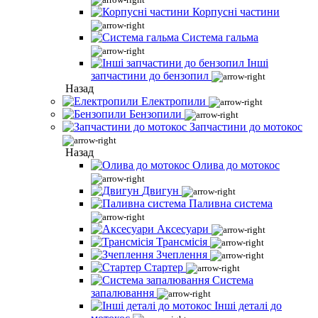
Корпусні частини
Система гальма
Інші
запчастини до бензопил
Назад
Електропили
Бензопили
Запчастини до мотокос
Назад
Олива до мотокос
Двигун
Паливна система
Аксесуари
Трансмісія
Зчеплення
Стартер
Система
запалювання
Інші деталі до