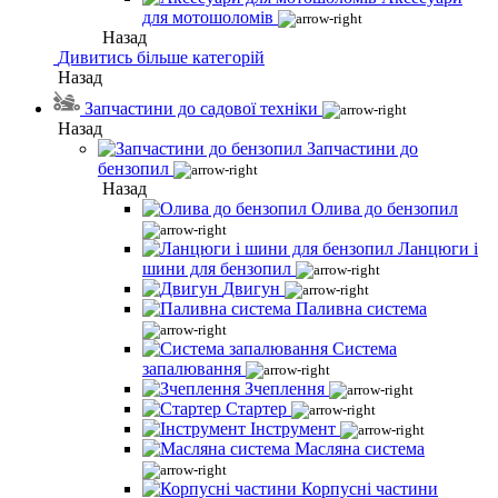
для мотошоломів
Назад
Дивитись більше категорій
Назад
Запчастини до садової техніки
Назад
Запчастини до
бензопил
Назад
Олива до бензопил
Ланцюги і
шини для бензопил
Двигун
Паливна система
Система
запалювання
Зчеплення
Стартер
Інструмент
Масляна система
Корпусні частини