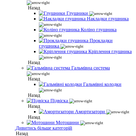
Назад
Глушники
Накладки глушника
Коліно глушника
Прокладки
глушника
Кріплення глушника
Назад
Гальмівна система
Назад
Гальмівні колодки
Назад
Підвіска
Назад
Амортизатори
Назад
Мотошини
Дивитись більше категорій
Назад