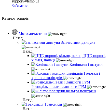
support@temo.ua
Зв’язатись
Каталог товарів
Мотозапчастини
Назад
Запчастини двигуна
Назад
ЦПГ, поршні,
кільця, пальці
Колінвали і шатуни
Головки і
кришки циліндрів
Розподільчі вали і ланцюги ГРМ
Фільтра повітряні
Назад
Трансмісія
Назад