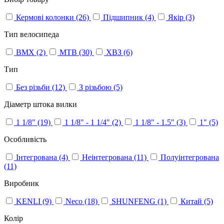
Кермові колонки
(26)
Підшипник
(4)
Якір
(3)
Тип велосипеда
BMX
(2)
MTB
(30)
ХВЗ
(6)
Тип
Без різьби
(12)
З різьбою
(5)
Діаметр штока вилки
1 1/8"
(19)
1 1/8" - 1 1/4"
(2)
1 1/8" - 1.5"
(3)
1"
(5)
Особливість
Інтегрована
(4)
Неінтегрована
(11)
Полуінтегрована
(11)
Виробник
KENLI
(9)
Neco
(18)
SHUNFENG
(1)
Китай
(5)
Колір