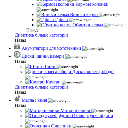
Кермові колонки
Виноси керма
Гріпси
Обмотки керма
Назад
Дивитись більше категорій
Назад
Акумулятори для мототехніки
Диски, шини, камери
Назад
Шини
Диски, колеса, ободи
Камери
Дивитись більше категорій
Назад
Масла і хімія
Назад
Моторні оливи
Охолоджуючі рідини
Очисники