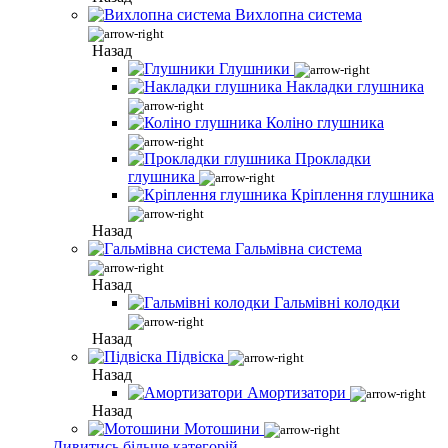
Вихлопна система
Назад
Глушники
Накладки глушника
Коліно глушника
Прокладки
глушника
Кріплення глушника
Назад
Гальмівна система
Назад
Гальмівні колодки
Назад
Підвіска
Назад
Амортизатори
Назад
Мотошини
Дивитись більше категорій