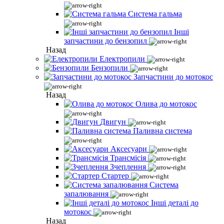
Система гальма
Інші
запчастини до бензопил
Назад
Електропили
Бензопили
Запчастини до мотокос
Назад
Олива до мотокос
Двигун
Паливна система
Аксесуари
Трансмісія
Зчеплення
Стартер
Система
запалювання
Інші деталі до
мотокос
Назад