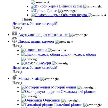
Виноси керма
Гріпси
Обмотки керма
Назад
Дивитись більше категорій
Назад
Акумулятори для мототехніки
Диски, шини, камери
Назад
Шини
Диски, колеса, ободи
Камери
Дивитись більше категорій
Назад
Масла і хімія
Назад
Моторні оливи
Охолоджуючі рідини
Очисники
Гальмівні рідини