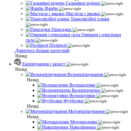
Гальмівні рідини
Фарби
Мастила і змазки
Трансмісійні оливи
Присадки
Омивачі і очисники
скла
Поліролі
Дивитись більше категорій
Назад
Екіпірування і захист
Назад
Велоекіпірування
Назад
Велошоломи
Велоперчатки
Велоокуляри
Футболки
Назад
Мотоекіпірування
Назад
Мотошоломи
Наколінники