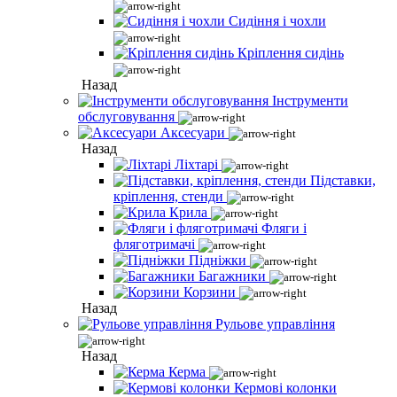
Сидіння і чохли
Кріплення сидінь
Назад
Інструменти
обслуговування
Аксесуари
Назад
Ліхтарі
Підставки,
кріплення, стенди
Крила
Фляги і
фляготримачі
Підніжки
Багажники
Корзини
Назад
Рульове управління
Назад
Керма
Кермові колонки