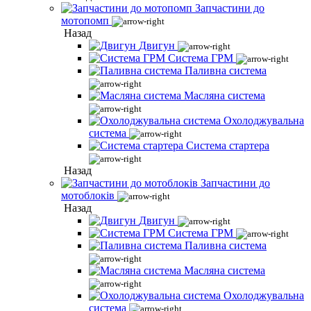
Запчастини до
мотопомп
Назад
Двигун
Система ГРМ
Паливна система
Масляна система
Охолоджувальна
система
Система стартера
Назад
Запчастини до
мотоблоків
Назад
Двигун
Система ГРМ
Паливна система
Масляна система
Охолоджувальна
система