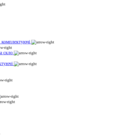
і комплектуючі
а скло
ктуючі