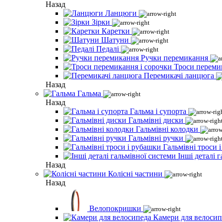
Назад
Ланцюги
Зірки
Каретки
Шатуни
Педалі
Ручки перемикання
Троси переми
Перемикачі ланцюга
Назад
Гальма
Назад
Гальма і супорта
Гальмівні диски
Гальмівні колодки
Гальмівні ручки
Гальмівні троси 
Інші деталі 
Назад
Колісні частини
Назад
Велопокришки
Камери для велосип