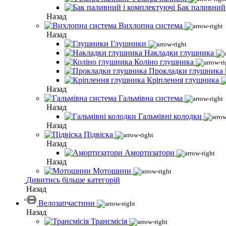
Бак паливний
Назад
Вихлопна система
Назад
Глушники
Накладки глушника
Коліно глушника
Прокладки глушника
Кріплення глушника
Назад
Гальмівна система
Назад
Гальмівні колодки
Назад
Підвіска
Назад
Амортизатори
Назад
Мотошини
Дивитись більше категорій
Назад
Велозапчастини
Назад
Трансмісія