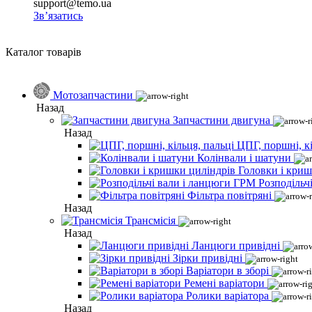
support@temo.ua
Зв’язатись
Каталог товарів
Мотозапчастини
Назад
Запчастини двигуна
Назад
ЦПГ, поршні, кі
Колінвали і шатуни
Головки і криш
Розподільч
Фільтра повітряні
Назад
Трансмісія
Назад
Ланцюги привідні
Зірки привідні
Варіатори в зборі
Ремені варіатори
Ролики варіатора
Назад