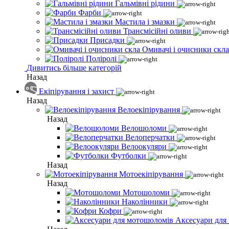
Гальмівні рідини
Фарби
Мастила і змазки
Трансмісійні оливи
Присадки
Омивачі і очисники скла
Поліролі
Дивитись більше категорій
Назад
Екіпірування і захист
Назад
Велоекіпірування
Назад
Велошоломи
Велоперчатки
Велоокуляри
Футболки
Назад
Мотоекіпірування
Назад
Мотошоломи
Наколінники
Кофри
Аксесуари для