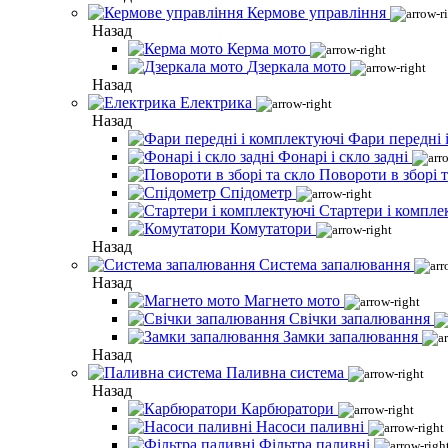
Кермове управління
Назад
Керма мото
Дзеркала мото
Назад
Електрика
Назад
Фари передні 
Фонарі і скло задні
Повороти в зборі т
Спідометр
Стартери і компле
Комутатори
Назад
Система запалювання
Назад
Магнето мото
Свічки запалювання
Замки запалювання
Назад
Паливна система
Назад
Карбюратори
Насоси паливні
Фільтра паливні