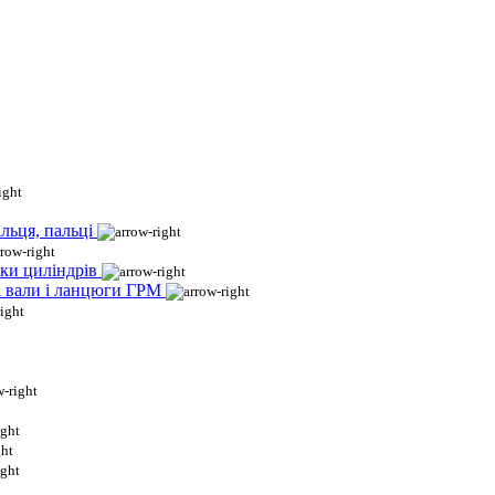
льця, пальці
ки циліндрів
і вали і ланцюги ГРМ