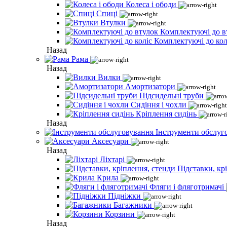
Колеса і ободи
Спиці
Втулки
Комплектуючі до в
Комплектуючі до кол
Назад
Рама
Назад
Вилки
Амортизатори
Підсидельні труби
Сидіння і чохли
Кріплення сидінь
Назад
Інструменти обслуг
Аксесуари
Назад
Ліхтарі
Підставки, кр
Крила
Фляги і фляготримачі
Підніжки
Багажники
Корзини
Назад