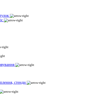
тулок
іс
овування
іплення, стенди