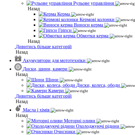
Рульове управління
Назад
Керма
Кермові колонки
Виноси керма
Гріпси
Обмотки керма
Назад
Дивитись більше категорій
Назад
Акумулятори для мототехніки
Диски, шини, камери
Назад
Шини
Диски, колеса, ободи
Камери
Дивитись більше категорій
Назад
Масла і хімія
Назад
Моторні оливи
Охолоджуючі рідини
Очисники