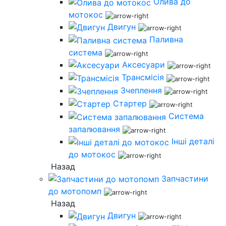
Олива до
мотокос
Двигун
Паливна
система
Аксесуари
Трансмісія
Зчеплення
Стартер
Система
запалювання
Інші деталі
до мотокос
Назад
Запчастини
до мотопомп
Назад
Двигун