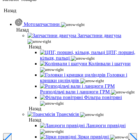
Назад
Мотозапчастини
Назад
Запчастини двигуна
Назад
ЦПГ, поршні,
кільця, пальці
Колінвали і шатуни
Головки і
кришки циліндрів
Розподільчі вали і ланцюги ГРМ
Фільтра повітряні
Назад
Трансмісія
Назад
Ланцюги привідні
Зірки привідні