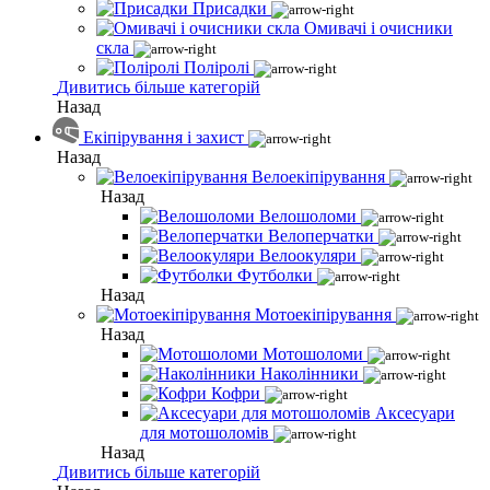
Присадки
Омивачі і очисники
скла
Поліролі
Дивитись більше категорій
Назад
Екіпірування і захист
Назад
Велоекіпірування
Назад
Велошоломи
Велоперчатки
Велоокуляри
Футболки
Назад
Мотоекіпірування
Назад
Мотошоломи
Наколінники
Кофри
Аксесуари
для мотошоломів
Назад
Дивитись більше категорій