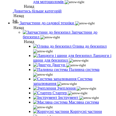
для мотошоломів
Назад
Дивитись більше категорій
Назад
Запчастини до садової техніки
Назад
Запчастини до
бензопил
Назад
Олива до бензопил
Ланцюги і
шини для бензопил
Двигун
Паливна система
Система
запалювання
Зчеплення
Стартер
Інструмент
Масляна система
Корпусні частини