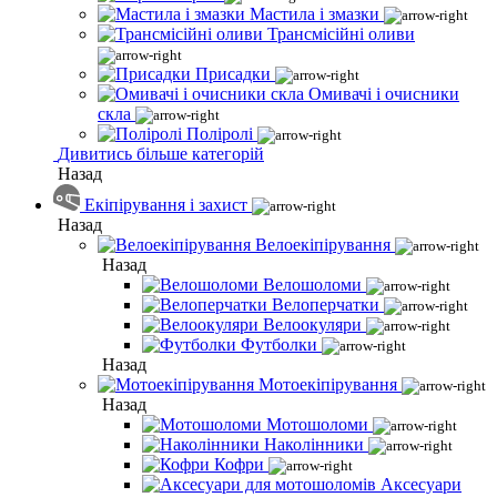
Мастила і змазки
Трансмісійні оливи
Присадки
Омивачі і очисники
скла
Поліролі
Дивитись більше категорій
Назад
Екіпірування і захист
Назад
Велоекіпірування
Назад
Велошоломи
Велоперчатки
Велоокуляри
Футболки
Назад
Мотоекіпірування
Назад
Мотошоломи
Наколінники
Кофри
Аксесуари