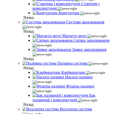
Стартери і
комплектуючі
Комутатори
Назад
Система запалювання
Назад
Магнето мото
Свічки запалювання
Замки запалювання
Назад
Паливна система
Назад
Карбюратори
Насоси паливні
Фільтра паливні
Бак
паливний і комплектуючі
Назад
Вихлопна система