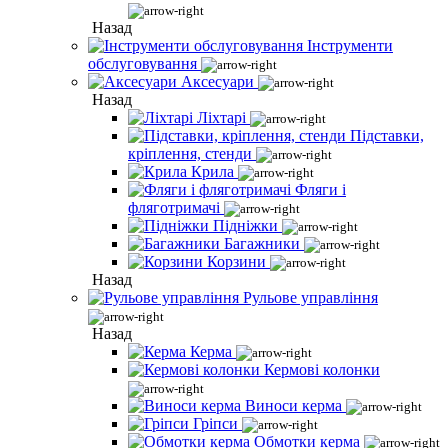
Назад
Інструменти
обслуговування
Аксесуари
Назад
Ліхтарі
Підставки,
кріплення, стенди
Крила
Фляги і
фляготримачі
Підніжки
Багажники
Корзини
Назад
Рульове управління
Назад
Керма
Кермові колонки
Виноси керма
Гріпси
Обмотки керма