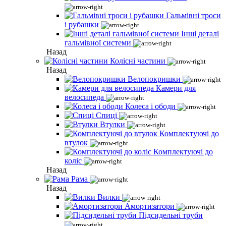
Гальмівні троси
і рубашки
Інші деталі
гальмівної системи
Назад
Колісні частини
Назад
Велопокришки
Камери для
велосипеда
Колеса і ободи
Спиці
Втулки
Комплектуючі до
втулок
Комплектуючі до
коліс
Назад
Рама
Назад
Вилки
Амортизатори
Підсидельні труби