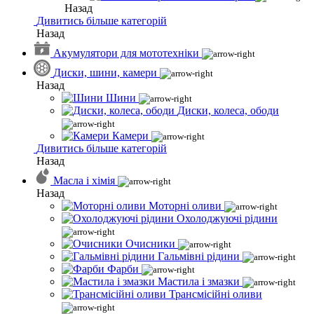
Назад
Дивитись більше категорій
Назад
Акумулятори для мототехніки
Диски, шини, камери
Назад
Шини
Диски, колеса, ободи
Камери
Дивитись більше категорій
Назад
Масла і хімія
Назад
Моторні оливи
Охолоджуючі рідини
Очисники
Гальмівні рідини
Фарби
Мастила і змазки
Трансмісійні оливи