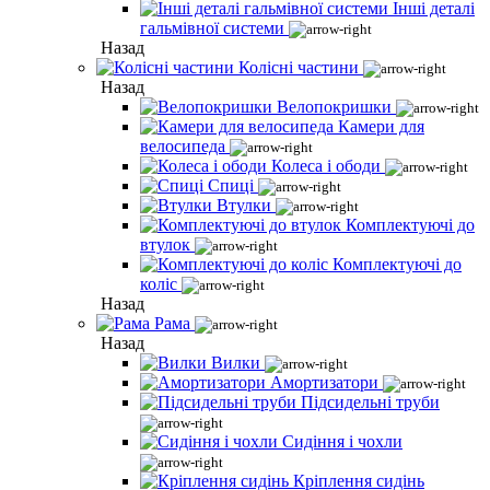
Інші деталі
гальмівної системи
Назад
Колісні частини
Назад
Велопокришки
Камери для
велосипеда
Колеса і ободи
Спиці
Втулки
Комплектуючі до
втулок
Комплектуючі до
коліс
Назад
Рама
Назад
Вилки
Амортизатори
Підсидельні труби
Сидіння і чохли
Кріплення сидінь