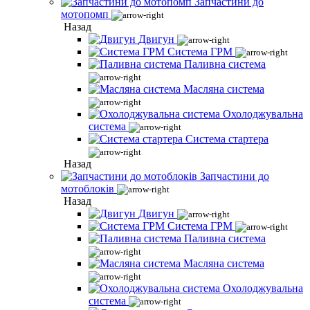
Запчастини до
мотопомп
Назад
Двигун
Система ГРМ
Паливна система
Масляна система
Охолоджувальна
система
Система стартера
Назад
Запчастини до
мотоблоків
Назад
Двигун
Система ГРМ
Паливна система
Масляна система
Охолоджувальна
система