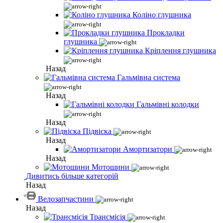
Коліно глушника
Прокладки
глушника
Кріплення глушника
Назад
Гальмівна система
Назад
Гальмівні колодки
Назад
Підвіска
Назад
Амортизатори
Назад
Мотошини
Дивитись більше категорій
Назад
Велозапчастини
Назад
Трансмісія