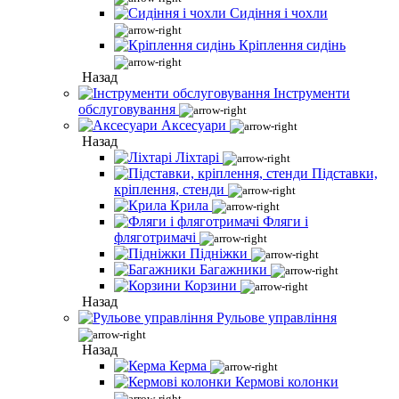
Сидіння і чохли
Кріплення сидінь
Назад
Інструменти
обслуговування
Аксесуари
Назад
Ліхтарі
Підставки,
кріплення, стенди
Крила
Фляги і
фляготримачі
Підніжки
Багажники
Корзини
Назад
Рульове управління
Назад
Керма
Кермові колонки