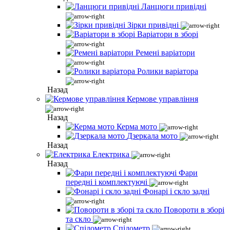
Ланцюги привідні
Зірки привідні
Варіатори в зборі
Ремені варіатори
Ролики варіатора
Назад
Кермове управління
Назад
Керма мото
Дзеркала мото
Назад
Електрика
Назад
Фари
передні і комплектуючі
Фонарі і скло задні
Повороти в зборі
та скло
Спідометр