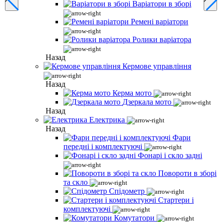
Варіатори в зборі
Ремені варіатори
Ролики варіатора
Назад
Кермове управління
Назад
Керма мото
Дзеркала мото
Назад
Електрика
Назад
Фари
передні і комплектуючі
Фонарі і скло задні
Повороти в зборі
та скло
Спідометр
Стартери і
комплектуючі
Комутатори