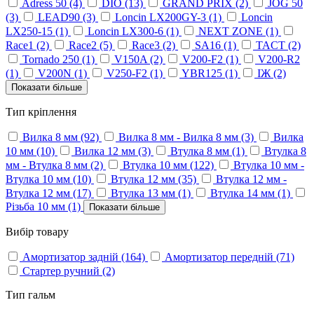
Adress 50
(4)
DIO
(13)
GRAND PRIX
(2)
JOG 50
(3)
LEAD90
(3)
Loncin LX200GY-3
(1)
Loncin
LX250-15
(1)
Loncin LX300-6
(1)
NEXT ZONE
(1)
Race1
(2)
Race2
(5)
Race3
(2)
SA16
(1)
TACT
(2)
Tornado 250
(1)
V150A
(2)
V200-F2
(1)
V200-R2
(1)
V200N
(1)
V250-F2
(1)
YBR125
(1)
ІЖ
(2)
Показати більше
Тип кріплення
Вилка 8 мм
(92)
Вилка 8 мм - Вилка 8 мм
(3)
Вилка
10 мм
(10)
Вилка 12 мм
(3)
Втулка 8 мм
(1)
Втулка 8
мм - Втулка 8 мм
(2)
Втулка 10 мм
(122)
Втулка 10 мм -
Втулка 10 мм
(10)
Втулка 12 мм
(35)
Втулка 12 мм -
Втулка 12 мм
(17)
Втулка 13 мм
(1)
Втулка 14 мм
(1)
Різьба 10 мм
(1)
Показати більше
Вибір товару
Амортизатор задній
(164)
Амортизатор передній
(71)
Стартер ручний
(2)
Тип гальм