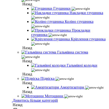
Назад
Глушники
Накладки глушника
Коліно глушника
Прокладки
глушника
Кріплення глушника
Назад
Гальмівна система
Назад
Гальмівні колодки
Назад
Підвіска
Назад
Амортизатори
Назад
Мотошини
Дивитись більше категорій
Назад