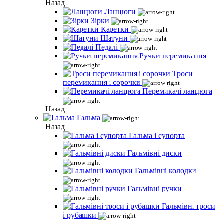
Назад
Ланцюги
Зірки
Каретки
Шатуни
Педалі
Ручки перемикання
Троси
перемикання і сорочки
Перемикачі ланцюга
Назад
Гальма
Назад
Гальма і супорта
Гальмівні диски
Гальмівні колодки
Гальмівні ручки
Гальмівні троси
і рубашки