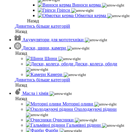
Виноси керма
Гріпси
Обмотки керма
Назад
Дивитись більше категорій
Назад
Акумулятори для мототехніки
Диски, шини, камери
Назад
Шини
Диски, колеса, ободи
Камери
Дивитись більше категорій
Назад
Масла і хімія
Назад
Моторні оливи
Охолоджуючі рідини
Очисники
Гальмівні рідини
Фарби