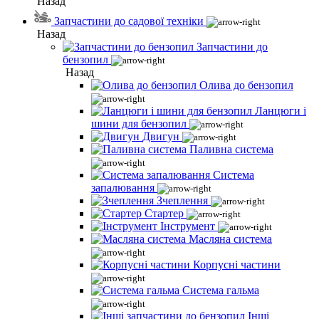
Назад
Запчастини до садової техніки
Назад
Запчастини до
бензопил
Назад
Олива до бензопил
Ланцюги і
шини для бензопил
Двигун
Паливна система
Система
запалювання
Зчеплення
Стартер
Інструмент
Масляна система
Корпусні частини
Система гальма
Інші