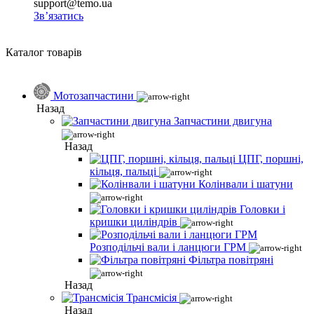
support@temo.ua
Зв’язатись
Каталог товарів
Мотозапчастини
Назад
Запчастини двигуна
Назад
ЦПГ, поршні,
кільця, пальці
Колінвали і шатуни
Головки і
кришки циліндрів
Розподільчі вали і ланцюги ГРМ
Фільтра повітряні
Назад
Трансмісія
Назад