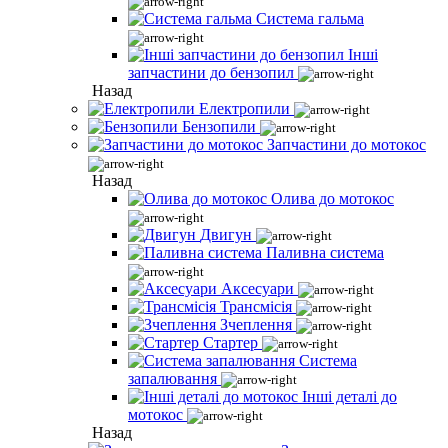
Система гальма
Інші
запчастини до бензопил
Назад
Електропили
Бензопили
Запчастини до мотокос
Назад
Олива до мотокос
Двигун
Паливна система
Аксесуари
Трансмісія
Зчеплення
Стартер
Система
запалювання
Інші деталі до
мотокос
Назад