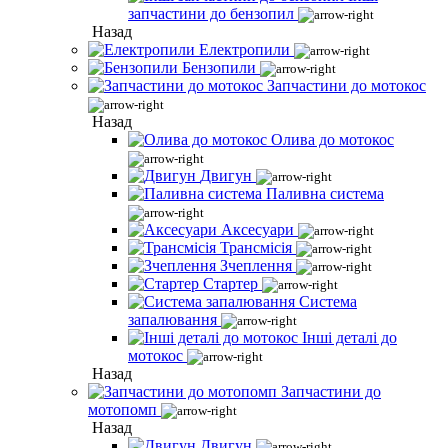
запчастини до бензопил
Назад
Електропили
Бензопили
Запчастини до мотокос
Назад
Олива до мотокос
Двигун
Паливна система
Аксесуари
Трансмісія
Зчеплення
Стартер
Система
запалювання
Інші деталі до
мотокос
Назад
Запчастини до
мотопомп
Назад
Двигун