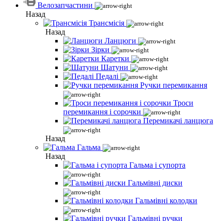
Велозапчастини
Назад
Трансмісія
Назад
Ланцюги
Зірки
Каретки
Шатуни
Педалі
Ручки перемикання
Троси
перемикання і сорочки
Перемикачі ланцюга
Назад
Гальма
Назад
Гальма і супорта
Гальмівні диски
Гальмівні колодки
Гальмівні ручки