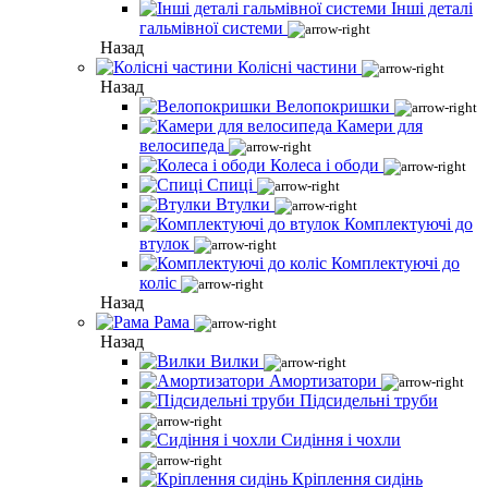
Інші деталі
гальмівної системи
Назад
Колісні частини
Назад
Велопокришки
Камери для
велосипеда
Колеса і ободи
Спиці
Втулки
Комплектуючі до
втулок
Комплектуючі до
коліс
Назад
Рама
Назад
Вилки
Амортизатори
Підсидельні труби
Сидіння і чохли
Кріплення сидінь