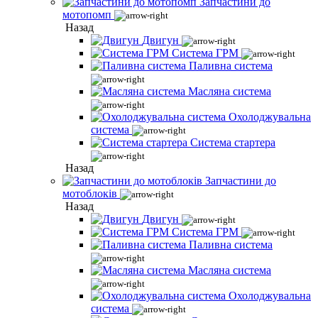
Запчастини до
мотопомп
Назад
Двигун
Система ГРМ
Паливна система
Масляна система
Охолоджувальна
система
Система стартера
Назад
Запчастини до
мотоблоків
Назад
Двигун
Система ГРМ
Паливна система
Масляна система
Охолоджувальна
система