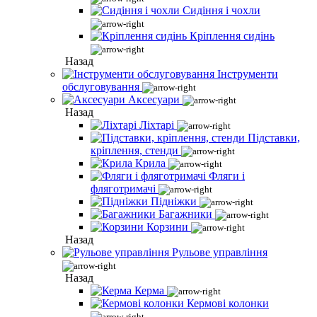
Сидіння і чохли
Кріплення сидінь
Назад
Інструменти
обслуговування
Аксесуари
Назад
Ліхтарі
Підставки,
кріплення, стенди
Крила
Фляги і
фляготримачі
Підніжки
Багажники
Корзини
Назад
Рульове управління
Назад
Керма
Кермові колонки