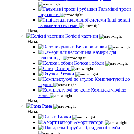
Гальмівні троси
і рубашки
Інші деталі
гальмівної системи
Назад
Колісні частини
Назад
Велопокришки
Камери для
велосипеда
Колеса і ободи
Спиці
Втулки
Комплектуючі до
втулок
Комплектуючі до
коліс
Назад
Рама
Назад
Вилки
Амортизатори
Підсидельні труби