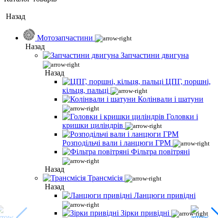
Назад
Мотозапчастини
Назад
Запчастини двигуна
Назад
ЦПГ, поршні,
кільця, пальці
Колінвали і шатуни
Головки і
кришки циліндрів
Розподільчі вали і ланцюги ГРМ
Фільтра повітряні
Назад
Трансмісія
Назад
Ланцюги привідні
Зірки привідні