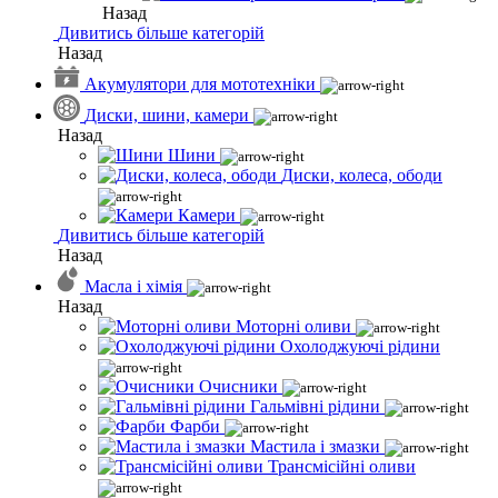
Назад
Дивитись більше категорій
Назад
Акумулятори для мототехніки
Диски, шини, камери
Назад
Шини
Диски, колеса, ободи
Камери
Дивитись більше категорій
Назад
Масла і хімія
Назад
Моторні оливи
Охолоджуючі рідини
Очисники
Гальмівні рідини
Фарби
Мастила і змазки
Трансмісійні оливи