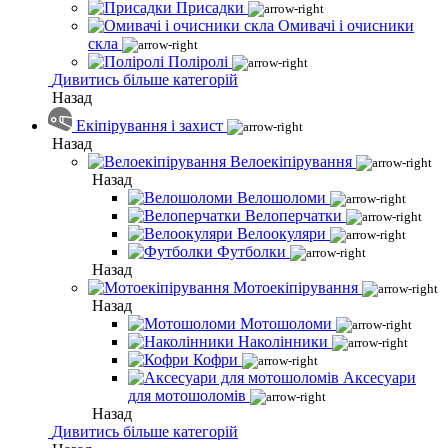
Присадки
Омивачі і очисники
скла
Поліролі
Дивитись більше категорій
Назад
Екіпірування і захист
Назад
Велоекіпірування
Назад
Велошоломи
Велоперчатки
Велоокуляри
Футболки
Назад
Мотоекіпірування
Назад
Мотошоломи
Наколінники
Кофри
Аксесуари
для мотошоломів
Назад
Дивитись більше категорій