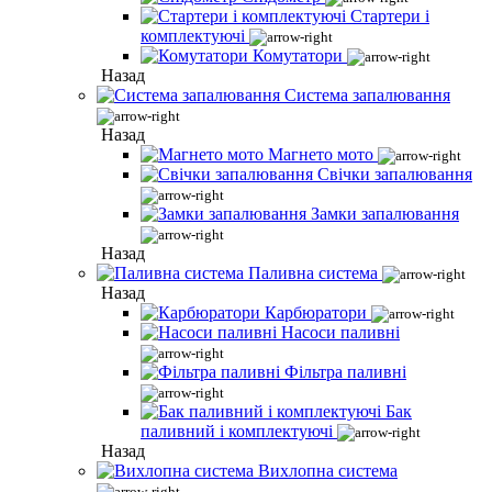
Стартери і
комплектуючі
Комутатори
Назад
Система запалювання
Назад
Магнето мото
Свічки запалювання
Замки запалювання
Назад
Паливна система
Назад
Карбюратори
Насоси паливні
Фільтра паливні
Бак
паливний і комплектуючі
Назад
Вихлопна система