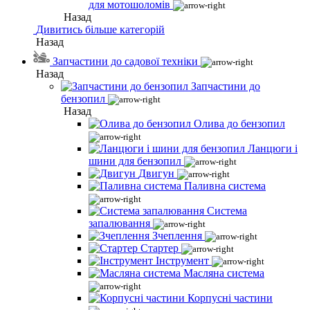
для мотошоломів
Назад
Дивитись більше категорій
Назад
Запчастини до садової техніки
Назад
Запчастини до
бензопил
Назад
Олива до бензопил
Ланцюги і
шини для бензопил
Двигун
Паливна система
Система
запалювання
Зчеплення
Стартер
Інструмент
Масляна система
Корпусні частини