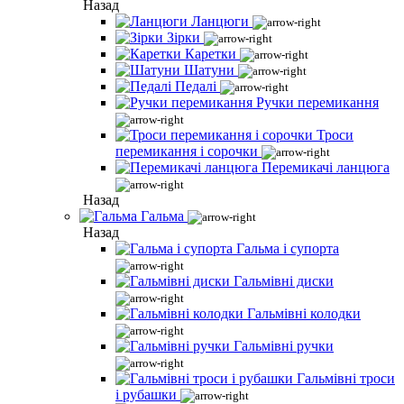
Назад
Ланцюги
Зірки
Каретки
Шатуни
Педалі
Ручки перемикання
Троси
перемикання і сорочки
Перемикачі ланцюга
Назад
Гальма
Назад
Гальма і супорта
Гальмівні диски
Гальмівні колодки
Гальмівні ручки
Гальмівні троси
і рубашки