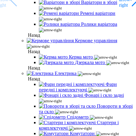
Варіатори в зборі
Ремені варіатори
Ролики варіатора
Назад
Кермове управління
Назад
Керма мото
Дзеркала мото
Назад
Електрика
Назад
Фари
передні і комплектуючі
Фонарі і скло задні
Повороти в зборі
та скло
Спідометр
Стартери і
комплектуючі
Комутатори