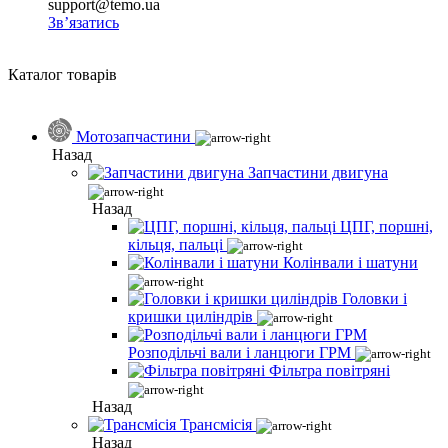
support@temo.ua
Зв’язатись
Каталог товарів
Мотозапчастини
Назад
Запчастини двигуна
Назад
ЦПГ, поршні,
кільця, пальці
Колінвали і шатуни
Головки і
кришки циліндрів
Розподільчі вали і ланцюги ГРМ
Фільтра повітряні
Назад
Трансмісія
Назад