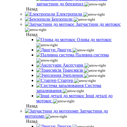
запчастини до бензопил
Назад
Електропили
Бензопили
Запчастини до мотокос
Назад
Олива до мотокос
Двигун
Паливна система
Аксесуари
Трансмісія
Зчеплення
Стартер
Система
запалювання
Інші деталі до
мотокос
Назад
Запчастини до
мотопомп
Назад
Двигун