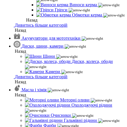
Виноси керма
Гріпси
Обмотки керма
Назад
Дивитись більше категорій
Назад
Акумулятори для мототехніки
Диски, шини, камери
Назад
Шини
Диски, колеса, ободи
Камери
Дивитись більше категорій
Назад
Масла і хімія
Назад
Моторні оливи
Охолоджуючі рідини
Очисники
Гальмівні рідини
Фарби