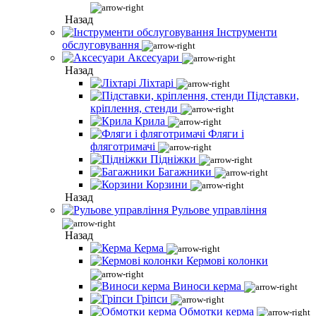
Назад
Інструменти
обслуговування
Аксесуари
Назад
Ліхтарі
Підставки,
кріплення, стенди
Крила
Фляги і
фляготримачі
Підніжки
Багажники
Корзини
Назад
Рульове управління
Назад
Керма
Кермові колонки
Виноси керма
Гріпси
Обмотки керма