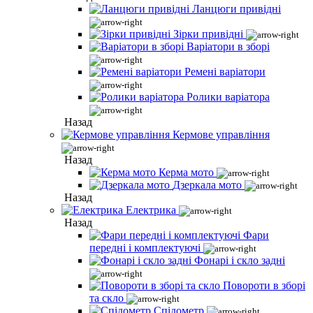
Ланцюги привідні
Зірки привідні
Варіатори в зборі
Ремені варіатори
Ролики варіатора
Назад
Кермове управління
Назад
Керма мото
Дзеркала мото
Назад
Електрика
Назад
Фари
передні і комплектуючі
Фонарі і скло задні
Повороти в зборі
та скло
Спідометр