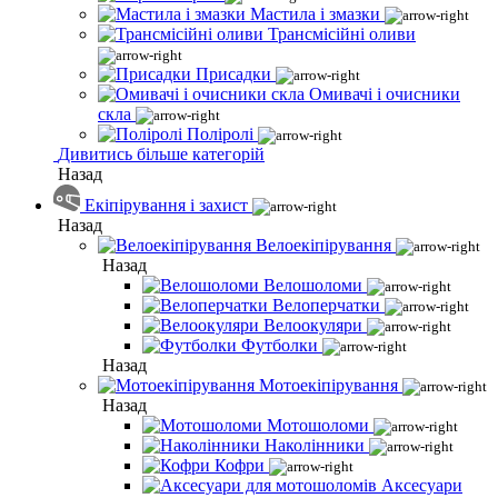
Мастила і змазки
Трансмісійні оливи
Присадки
Омивачі і очисники
скла
Поліролі
Дивитись більше категорій
Назад
Екіпірування і захист
Назад
Велоекіпірування
Назад
Велошоломи
Велоперчатки
Велоокуляри
Футболки
Назад
Мотоекіпірування
Назад
Мотошоломи
Наколінники
Кофри
Аксесуари