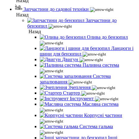
Назад
Запчастини до садової техніки
Назад
Запчастини до
бензопил
Назад
Олива до бензопил
Ланцюги і
шини для бензопил
Двигун
Паливна система
Система
запалювання
Зчеплення
Стартер
Інструмент
Масляна система
Корпусні частини
Система гальма
Інші