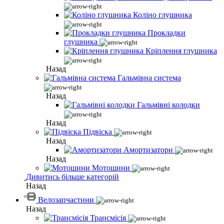
Коліно глушника
Прокладки
глушника
Кріплення глушника
Назад
Гальмівна система
Назад
Гальмівні колодки
Назад
Підвіска
Назад
Амортизатори
Назад
Мотошини
Дивитись більше категорій
Назад
Велозапчастини
Назад
Трансмісія