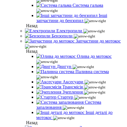
Система гальма
Інші
запчастини до бензопил
Назад
Електропили
Бензопили
Запчастини до мотокос
Назад
Олива до мотокос
Двигун
Паливна система
Аксесуари
Трансмісія
Зчеплення
Стартер
Система
запалювання
Інші деталі до
мотокос
Назад