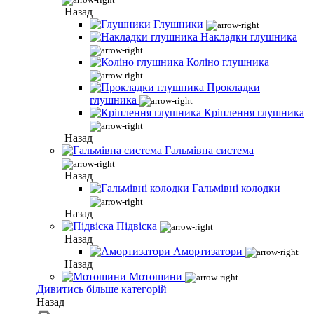
Назад
Глушники
Накладки глушника
Коліно глушника
Прокладки
глушника
Кріплення глушника
Назад
Гальмівна система
Назад
Гальмівні колодки
Назад
Підвіска
Назад
Амортизатори
Назад
Мотошини
Дивитись більше категорій
Назад