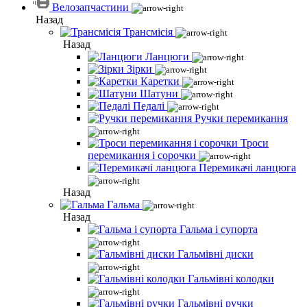
Велозапчастини
Назад
Трансмісія
Назад
Ланцюги
Зірки
Каретки
Шатуни
Педалі
Ручки перемикання
Троси
перемикання і сорочки
Перемикачі ланцюга
Назад
Гальма
Назад
Гальма і супорта
Гальмівні диски
Гальмівні колодки
Гальмівні ручки