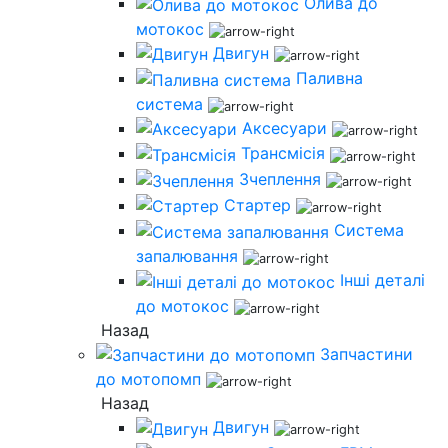
Олива до
мотокос
Двигун
Паливна
система
Аксесуари
Трансмісія
Зчеплення
Стартер
Система
запалювання
Інші деталі
до мотокос
Назад
Запчастини
до мотопомп
Назад
Двигун