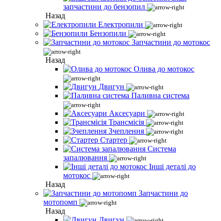
запчастини до бензопил
Назад
Електропили
Бензопили
Запчастини до мотокос
Назад
Олива до мотокос
Двигун
Паливна система
Аксесуари
Трансмісія
Зчеплення
Стартер
Система
запалювання
Інші деталі до
мотокос
Назад
Запчастини до
мотопомп
Назад
Двигун