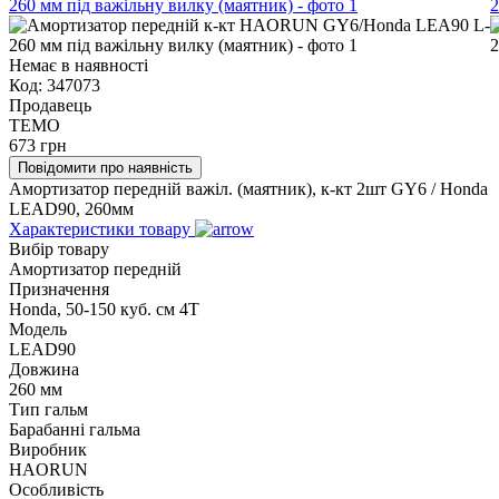
Немає в наявності
Код:
347073
Продавець
TEMO
673
грн
Повідомити про наявність
Амортизатор передній важіл. (маятник), к-кт 2шт GY6 / Honda
LEAD90, 260мм
Характеристики товару
Вибір товару
Амортизатор передній
Призначення
Honda, 50-150 куб. см 4Т
Модель
LEAD90
Довжина
260 мм
Тип гальм
Барабанні гальма
Виробник
HAORUN
Особливість