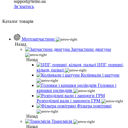
support@temo.ua
Зв’язатись
Каталог товарів
Мотозапчастини
Назад
Запчастини двигуна
Назад
ЦПГ, поршні,
кільця, пальці
Колінвали і шатуни
Головки і
кришки циліндрів
Розподільчі вали і ланцюги ГРМ
Фільтра повітряні
Назад
Трансмісія
Назад