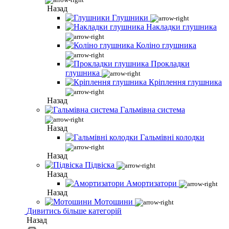
Назад
Глушники
Накладки глушника
Коліно глушника
Прокладки
глушника
Кріплення глушника
Назад
Гальмівна система
Назад
Гальмівні колодки
Назад
Підвіска
Назад
Амортизатори
Назад
Мотошини
Дивитись більше категорій
Назад