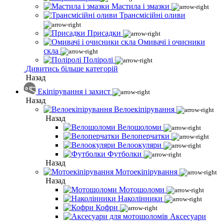
Мастила і змазки
Трансмісійні оливи
Присадки
Омивачі і очисники
скла
Поліролі
Дивитись більше категорій
Назад
Екіпірування і захист
Назад
Велоекіпірування
Назад
Велошоломи
Велоперчатки
Велоокуляри
Футболки
Назад
Мотоекіпірування
Назад
Мотошоломи
Наколінники
Кофри
Аксесуари