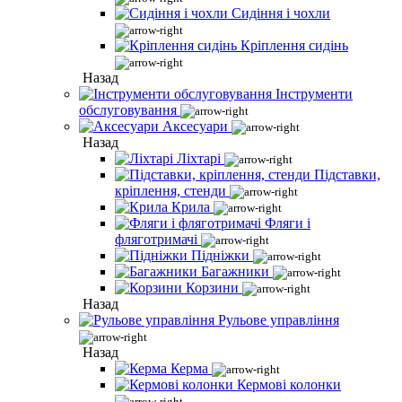
Сидіння і чохли
Кріплення сидінь
Назад
Інструменти
обслуговування
Аксесуари
Назад
Ліхтарі
Підставки,
кріплення, стенди
Крила
Фляги і
фляготримачі
Підніжки
Багажники
Корзини
Назад
Рульове управління
Назад
Керма
Кермові колонки