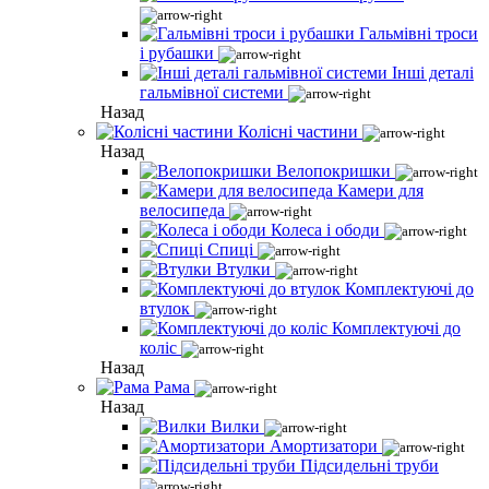
Гальмівні троси
і рубашки
Інші деталі
гальмівної системи
Назад
Колісні частини
Назад
Велопокришки
Камери для
велосипеда
Колеса і ободи
Спиці
Втулки
Комплектуючі до
втулок
Комплектуючі до
коліс
Назад
Рама
Назад
Вилки
Амортизатори
Підсидельні труби