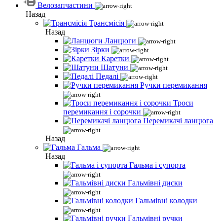
Велозапчастини
Назад
Трансмісія
Назад
Ланцюги
Зірки
Каретки
Шатуни
Педалі
Ручки перемикання
Троси
перемикання і сорочки
Перемикачі ланцюга
Назад
Гальма
Назад
Гальма і супорта
Гальмівні диски
Гальмівні колодки
Гальмівні ручки