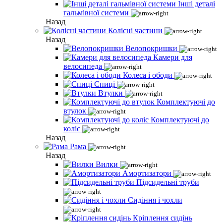
Інші деталі
гальмівної системи
Назад
Колісні частини
Назад
Велопокришки
Камери для
велосипеда
Колеса і ободи
Спиці
Втулки
Комплектуючі до
втулок
Комплектуючі до
коліс
Назад
Рама
Назад
Вилки
Амортизатори
Підсидельні труби
Сидіння і чохли
Кріплення сидінь