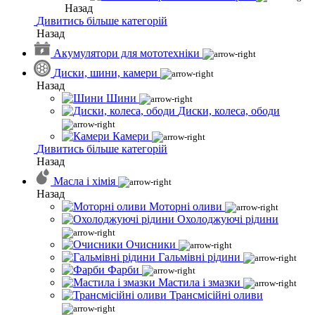
Назад
Дивитись більше категорій
Назад
Акумулятори для мототехніки
Диски, шини, камери
Назад
Шини
Диски, колеса, ободи
Камери
Дивитись більше категорій
Назад
Масла і хімія
Назад
Моторні оливи
Охолоджуючі рідини
Очисники
Гальмівні рідини
Фарби
Мастила і змазки
Трансмісійні оливи