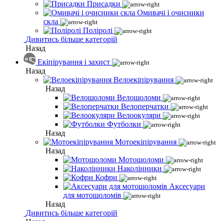
Присадки
Омивачі і очисники
скла
Поліролі
Дивитись більше категорій
Назад
Екіпірування і захист
Назад
Велоекіпірування
Назад
Велошоломи
Велоперчатки
Велоокуляри
Футболки
Назад
Мотоекіпірування
Назад
Мотошоломи
Наколінники
Кофри
Аксесуари
для мотошоломів
Назад
Дивитись більше категорій