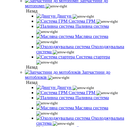
Запчастини до
мотопомп
Назад
Двигун
Система ГРМ
Паливна система
Масляна система
Охолоджувальна
система
Система стартера
Назад
Запчастини до
мотоблоків
Назад
Двигун
Система ГРМ
Паливна система
Масляна система
Охолоджувальна
система