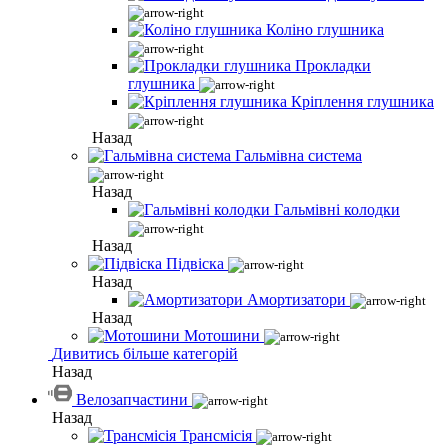
Коліно глушника
Прокладки
глушника
Кріплення глушника
Назад
Гальмівна система
Назад
Гальмівні колодки
Назад
Підвіска
Назад
Амортизатори
Назад
Мотошини
Дивитись більше категорій
Назад
Велозапчастини
Назад
Трансмісія