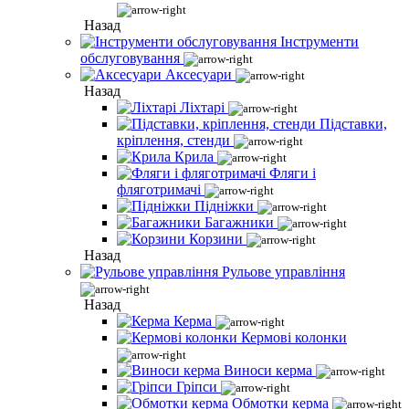
Назад
Інструменти
обслуговування
Аксесуари
Назад
Ліхтарі
Підставки,
кріплення, стенди
Крила
Фляги і
фляготримачі
Підніжки
Багажники
Корзини
Назад
Рульове управління
Назад
Керма
Кермові колонки
Виноси керма
Гріпси
Обмотки керма