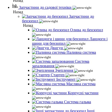
Назад
Запчастини до садової техніки
Назад
Запчастини до
бензопил
Назад
Олива до бензопил
Ланцюги і
шини для бензопил
Двигун
Паливна система
Система
запалювання
Зчеплення
Стартер
Інструмент
Масляна система
Корпусні частини
Система гальма
Інші