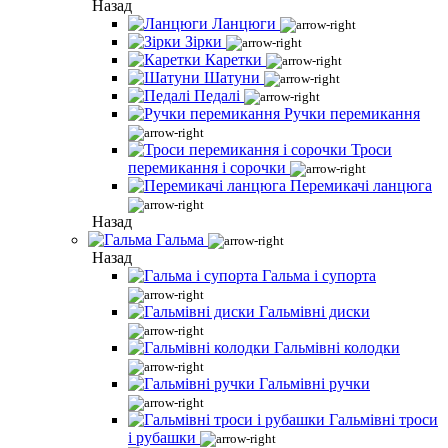
Назад
Ланцюги
Зірки
Каретки
Шатуни
Педалі
Ручки перемикання
Троси
перемикання і сорочки
Перемикачі ланцюга
Назад
Гальма
Назад
Гальма і супорта
Гальмівні диски
Гальмівні колодки
Гальмівні ручки
Гальмівні троси
і рубашки