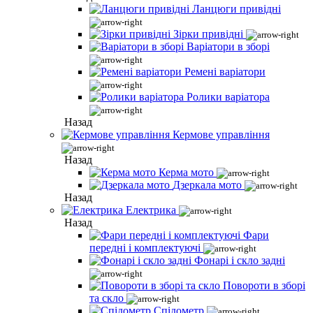
Ланцюги привідні
Зірки привідні
Варіатори в зборі
Ремені варіатори
Ролики варіатора
Назад
Кермове управління
Назад
Керма мото
Дзеркала мото
Назад
Електрика
Назад
Фари
передні і комплектуючі
Фонарі і скло задні
Повороти в зборі
та скло
Спідометр