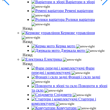
Варіатори в зборі
Ремені варіатори
Ролики варіатора
Назад
Кермове управління
Назад
Керма мото
Дзеркала мото
Назад
Електрика
Назад
Фари
передні і комплектуючі
Фонарі і скло задні
Повороти в зборі
та скло
Спідометр
Стартери і
комплектуючі
Комутатори