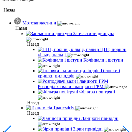
Назад
Мотозапчастини
Назад
Запчастини двигуна
Назад
ЦПГ, поршні,
кільця, пальці
Колінвали і шатуни
Головки і
кришки циліндрів
Розподільчі вали і ланцюги ГРМ
Фільтра повітряні
Назад
Трансмісія
Назад
Ланцюги привідні
Зірки привідні