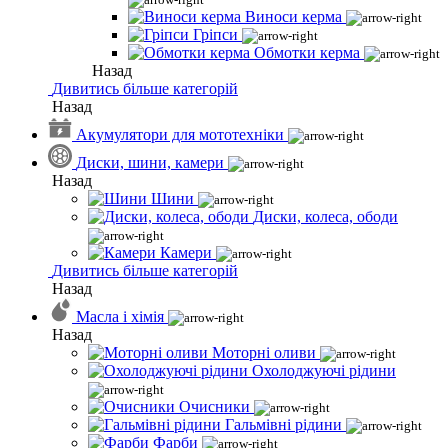
Виноси керма
Гріпси
Обмотки керма
Назад
Дивитись більше категорій
Назад
Акумулятори для мототехніки
Диски, шини, камери
Назад
Шини
Диски, колеса, ободи
Камери
Дивитись більше категорій
Назад
Масла і хімія
Назад
Моторні оливи
Охолоджуючі рідини
Очисники
Гальмівні рідини
Фарби