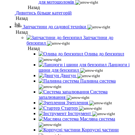
для мотошоломів
Назад
Дивитись більше категорій
Назад
Запчастини до садової техніки
Назад
Запчастини до
бензопил
Назад
Олива до бензопил
Ланцюги і
шини для бензопил
Двигун
Паливна система
Система
запалювання
Зчеплення
Стартер
Інструмент
Масляна система
Корпусні частини