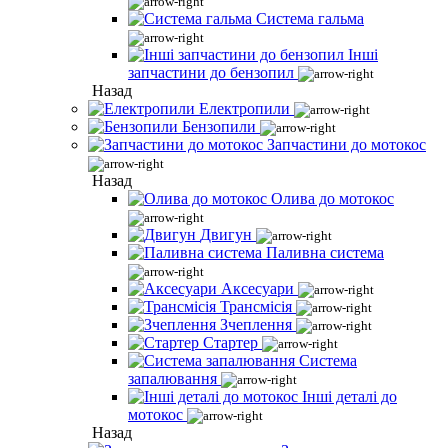
Система гальма
Інші
запчастини до бензопил
Назад
Електропили
Бензопили
Запчастини до мотокос
Назад
Олива до мотокос
Двигун
Паливна система
Аксесуари
Трансмісія
Зчеплення
Стартер
Система
запалювання
Інші деталі до
мотокос
Назад