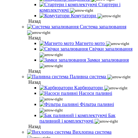
Стартери і
комплектуючі
Комутатори
Назад
Система запалювання
Назад
Магнето мото
Свічки запалювання
Замки запалювання
Назад
Паливна система
Назад
Карбюратори
Насоси паливні
Фільтра паливні
Бак
паливний і комплектуючі
Назад
Вихлопна система