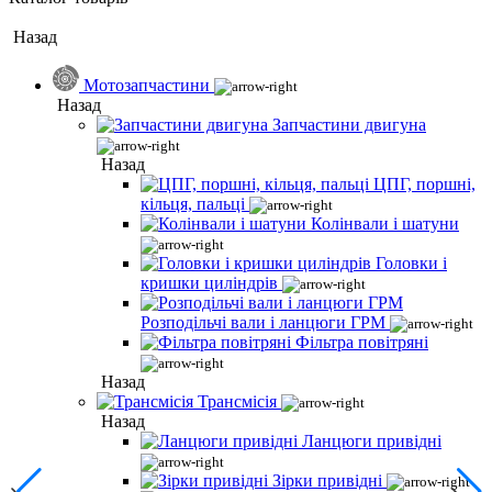
Назад
Мотозапчастини
Назад
Запчастини двигуна
Назад
ЦПГ, поршні,
кільця, пальці
Колінвали і шатуни
Головки і
кришки циліндрів
Розподільчі вали і ланцюги ГРМ
Фільтра повітряні
Назад
Трансмісія
Назад
Ланцюги привідні
Зірки привідні