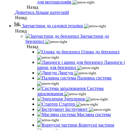
для мотошоломів
Назад
Дивитись більше категорій
Назад
Запчастини до садової техніки
Назад
Запчастини до
бензопил
Назад
Олива до бензопил
Ланцюги і
шини для бензопил
Двигун
Паливна система
Система
запалювання
Зчеплення
Стартер
Інструмент
Масляна система
Корпусні частини