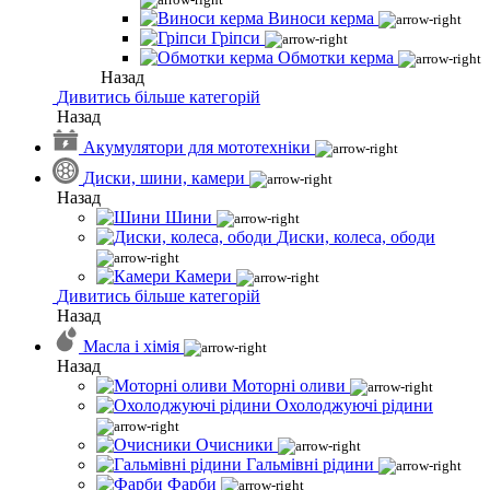
Виноси керма
Гріпси
Обмотки керма
Назад
Дивитись більше категорій
Назад
Акумулятори для мототехніки
Диски, шини, камери
Назад
Шини
Диски, колеса, ободи
Камери
Дивитись більше категорій
Назад
Масла і хімія
Назад
Моторні оливи
Охолоджуючі рідини
Очисники
Гальмівні рідини
Фарби