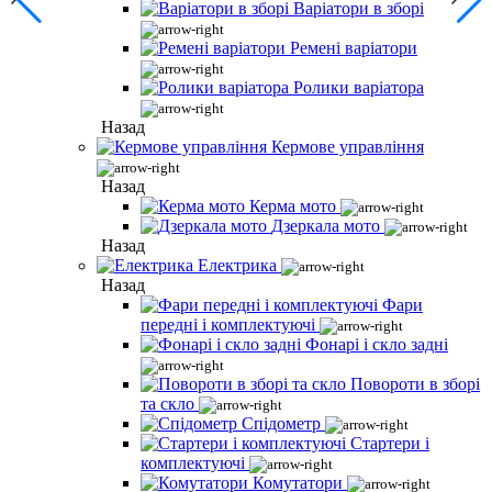
Варіатори в зборі
Ремені варіатори
Ролики варіатора
Назад
Кермове управління
Назад
Керма мото
Дзеркала мото
Назад
Електрика
Назад
Фари
передні і комплектуючі
Фонарі і скло задні
Повороти в зборі
та скло
Спідометр
Стартери і
комплектуючі
Комутатори