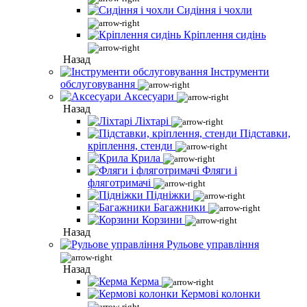
Сидіння і чохли
Кріплення сидінь
Назад
Інструменти
обслуговування
Аксесуари
Назад
Ліхтарі
Підставки,
кріплення, стенди
Крила
Фляги і
фляготримачі
Підніжки
Багажники
Корзини
Назад
Рульове управління
Назад
Керма
Кермові колонки