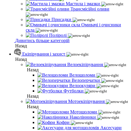
Мастила і змазки
Трансмісійні оливи
Присадки
Омивачі і очисники
скла
Поліролі
Дивитись більше категорій
Назад
Екіпірування і захист
Назад
Велоекіпірування
Назад
Велошоломи
Велоперчатки
Велоокуляри
Футболки
Назад
Мотоекіпірування
Назад
Мотошоломи
Наколінники
Кофри
Аксесуари