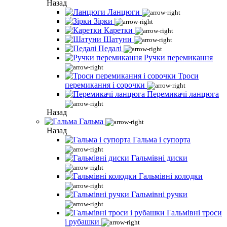
Назад
Ланцюги
Зірки
Каретки
Шатуни
Педалі
Ручки перемикання
Троси
перемикання і сорочки
Перемикачі ланцюга
Назад
Гальма
Назад
Гальма і супорта
Гальмівні диски
Гальмівні колодки
Гальмівні ручки
Гальмівні троси
і рубашки