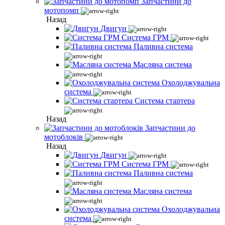
Запчастини до
мотопомп
Назад
Двигун
Система ГРМ
Паливна система
Масляна система
Охолоджувальна
система
Система стартера
Назад
Запчастини до
мотоблоків
Назад
Двигун
Система ГРМ
Паливна система
Масляна система
Охолоджувальна
система