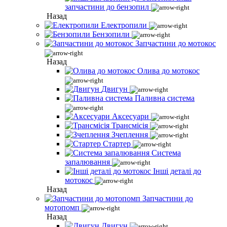
запчастини до бензопил
Назад
Електропили
Бензопили
Запчастини до мотокос
Назад
Олива до мотокос
Двигун
Паливна система
Аксесуари
Трансмісія
Зчеплення
Стартер
Система
запалювання
Інші деталі до
мотокос
Назад
Запчастини до
мотопомп
Назад
Двигун