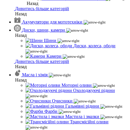
Назад
Дивитись більше категорій
Назад
Акумулятори для мототехніки
Диски, шини, камери
Назад
Шини
Диски, колеса, ободи
Камери
Дивитись більше категорій
Назад
Масла і хімія
Назад
Моторні оливи
Охолоджуючі рідини
Очисники
Гальмівні рідини
Фарби
Мастила і змазки
Трансмісійні оливи