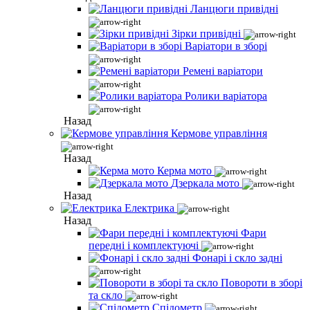
Ланцюги привідні
Зірки привідні
Варіатори в зборі
Ремені варіатори
Ролики варіатора
Назад
Кермове управління
Назад
Керма мото
Дзеркала мото
Назад
Електрика
Назад
Фари
передні і комплектуючі
Фонарі і скло задні
Повороти в зборі
та скло
Спідометр