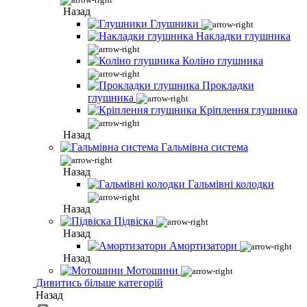
Назад
Глушники
Накладки глушника
Коліно глушника
Прокладки
глушника
Кріплення глушника
Назад
Гальмівна система
Назад
Гальмівні колодки
Назад
Підвіска
Назад
Амортизатори
Назад
Мотошини
Дивитись більше категорій
Назад