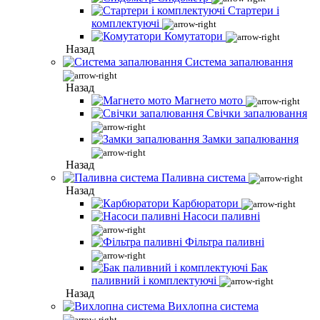
Стартери і
комплектуючі
Комутатори
Назад
Система запалювання
Назад
Магнето мото
Свічки запалювання
Замки запалювання
Назад
Паливна система
Назад
Карбюратори
Насоси паливні
Фільтра паливні
Бак
паливний і комплектуючі
Назад
Вихлопна система