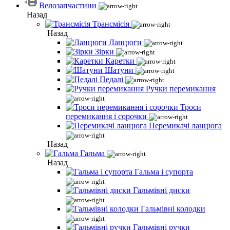
Велозапчастини
Назад
Трансмісія
Назад
Ланцюги
Зірки
Каретки
Шатуни
Педалі
Ручки перемикання
Троси
перемикання і сорочки
Перемикачі ланцюга
Назад
Гальма
Назад
Гальма і супорта
Гальмівні диски
Гальмівні колодки
Гальмівні ручки