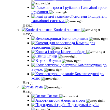
Гальмівні троси
і рубашки
Інші деталі
гальмівної системи
Назад
Колісні частини
Назад
Велопокришки
Камери для
велосипеда
Колеса і ободи
Спиці
Втулки
Комплектуючі до
втулок
Комплектуючі до
коліс
Назад
Рама
Назад
Вилки
Амортизатори
Підсидельні труби