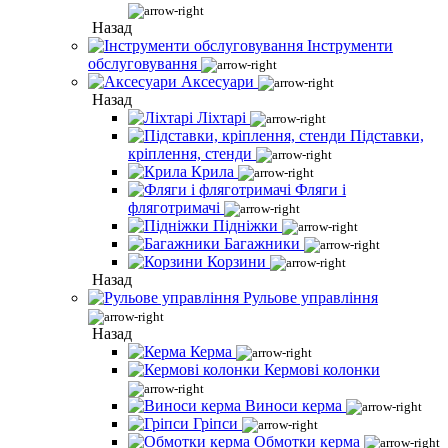
Назад
Інструменти
обслуговування
Аксесуари
Назад
Ліхтарі
Підставки,
кріплення, стенди
Крила
Фляги і
фляготримачі
Підніжки
Багажники
Корзини
Назад
Рульове управління
Назад
Керма
Кермові колонки
Виноси керма
Гріпси
Обмотки керма