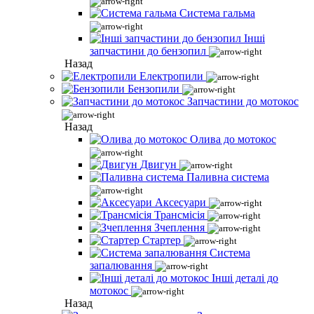
Система гальма
Інші
запчастини до бензопил
Назад
Електропили
Бензопили
Запчастини до мотокос
Назад
Олива до мотокос
Двигун
Паливна система
Аксесуари
Трансмісія
Зчеплення
Стартер
Система
запалювання
Інші деталі до
мотокос
Назад