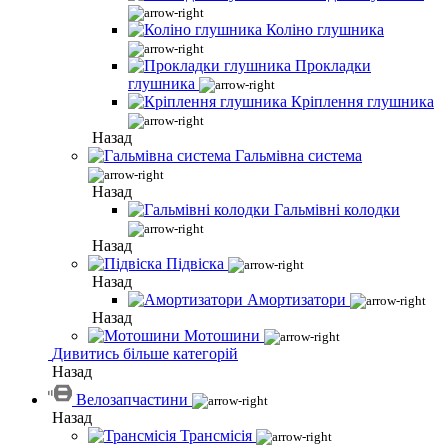
Коліно глушника
Прокладки
глушника
Кріплення глушника
Назад
Гальмівна система
Назад
Гальмівні колодки
Назад
Підвіска
Назад
Амортизатори
Назад
Мотошини
Дивитись більше категорій
Назад
Велозапчастини
Назад
Трансмісія