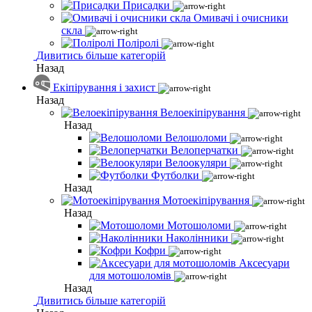
Присадки
Омивачі і очисники
скла
Поліролі
Дивитись більше категорій
Назад
Екіпірування і захист
Назад
Велоекіпірування
Назад
Велошоломи
Велоперчатки
Велоокуляри
Футболки
Назад
Мотоекіпірування
Назад
Мотошоломи
Наколінники
Кофри
Аксесуари
для мотошоломів
Назад
Дивитись більше категорій