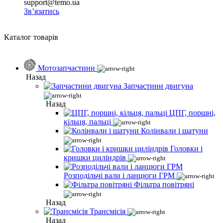
support@temo.ua
Зв’язатись
Каталог товарів
Мотозапчастини
Назад
Запчастини двигуна
Назад
ЦПГ, поршні,
кільця, пальці
Колінвали і шатуни
Головки і
кришки циліндрів
Розподільчі вали і ланцюги ГРМ
Фільтра повітряні
Назад
Трансмісія
Назад