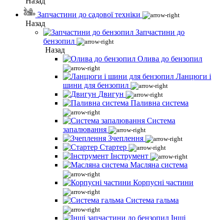
Назад
Запчастини до садової техніки
Назад
Запчастини до
бензопил
Назад
Олива до бензопил
Ланцюги і
шини для бензопил
Двигун
Паливна система
Система
запалювання
Зчеплення
Стартер
Інструмент
Масляна система
Корпусні частини
Система гальма
Інші