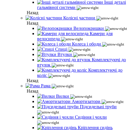
Інші деталі
гальмівної системи
Назад
Колісні частини
Назад
Велопокришки
Камери для
велосипеда
Колеса і ободи
Спиці
Втулки
Комплектуючі до
втулок
Комплектуючі до
коліс
Назад
Рама
Назад
Вилки
Амортизатори
Підсидельні труби
Сидіння і чохли
Кріплення сидінь