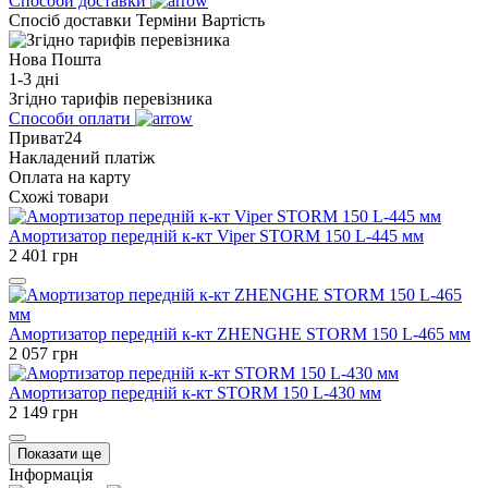
Способи доставки
Спосіб доставки
Терміни
Вартість
Нова Пошта
1-3 дні
Згідно тарифів перевізника
Способи оплати
Приват24
Накладений платіж
Оплата на карту
Схожі товари
Амортизатор передній к-кт Viper STORM 150 L-445 мм
2 401
грн
Амортизатор передній к-кт ZHENGHE STORM 150 L-465 мм
2 057
грн
Амортизатор передній к-кт STORM 150 L-430 мм
2 149
грн
Показати ще
Інформація