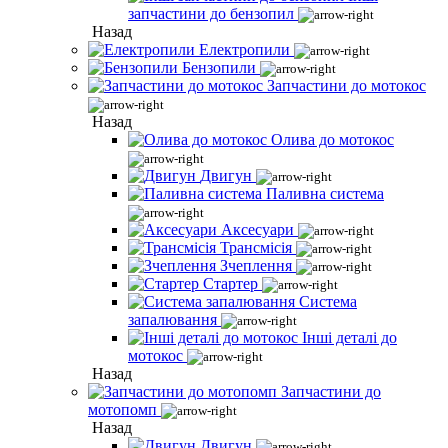
запчастини до бензопил
Назад
Електропили
Бензопили
Запчастини до мотокос
Назад
Олива до мотокос
Двигун
Паливна система
Аксесуари
Трансмісія
Зчеплення
Стартер
Система
запалювання
Інші деталі до
мотокос
Назад
Запчастини до
мотопомп
Назад
Двигун