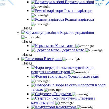
Варіатори в зборі
Ремені варіатори
Ролики варіатора
Назад
Кермове управління
Назад
Керма мото
Дзеркала мото
Назад
Електрика
Назад
Фари
передні і комплектуючі
Фонарі і скло задні
Повороти в зборі
та скло
Спідометр
Стартери і
комплектуючі
Комутатори