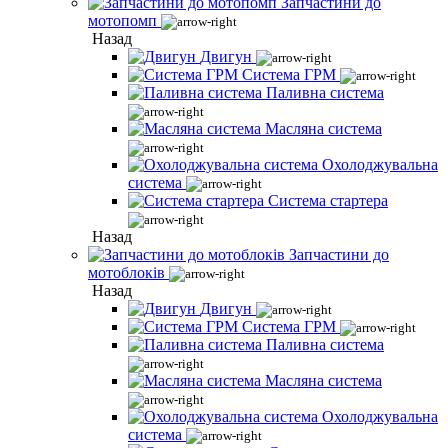
Запчастини до
мотопомп
Назад
Двигун
Система ГРМ
Паливна система
Масляна система
Охолоджувальна
система
Система стартера
Назад
Запчастини до
мотоблоків
Назад
Двигун
Система ГРМ
Паливна система
Масляна система
Охолоджувальна
система