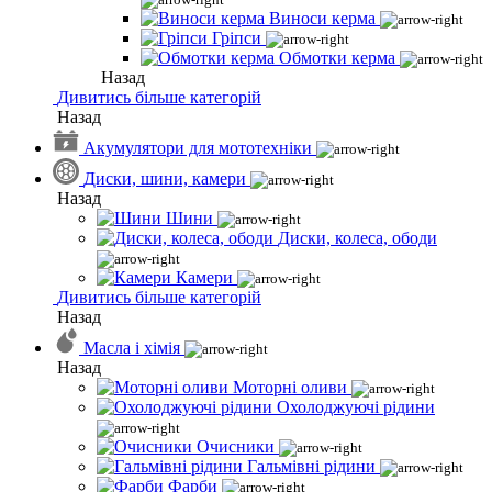
Виноси керма
Гріпси
Обмотки керма
Назад
Дивитись більше категорій
Назад
Акумулятори для мототехніки
Диски, шини, камери
Назад
Шини
Диски, колеса, ободи
Камери
Дивитись більше категорій
Назад
Масла і хімія
Назад
Моторні оливи
Охолоджуючі рідини
Очисники
Гальмівні рідини
Фарби