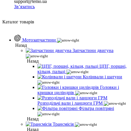
support@temo.ua
Зв’язатись
Каталог товарів
Мотозапчастини
Назад
Запчастини двигуна
Назад
ЦПГ, поршні,
кільця, пальці
Колінвали і шатуни
Головки і
кришки циліндрів
Розподільчі вали і ланцюги ГРМ
Фільтра повітряні
Назад
Трансмісія
Назад