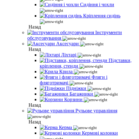
Сидіння і чохли
Кріплення сидінь
Назад
Інструменти
обслуговування
Аксесуари
Назад
Ліхтарі
Підставки,
кріплення, стенди
Крила
Фляги і
фляготримачі
Підніжки
Багажники
Корзини
Назад
Рульове управління
Назад
Керма
Кермові колонки