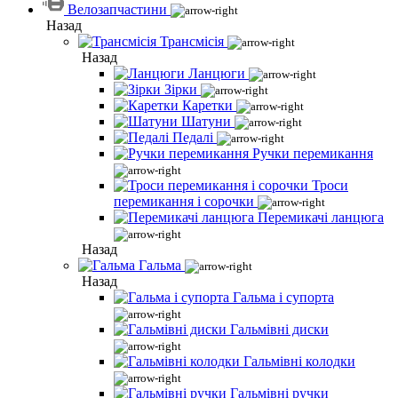
Велозапчастини
Назад
Трансмісія
Назад
Ланцюги
Зірки
Каретки
Шатуни
Педалі
Ручки перемикання
Троси
перемикання і сорочки
Перемикачі ланцюга
Назад
Гальма
Назад
Гальма і супорта
Гальмівні диски
Гальмівні колодки
Гальмівні ручки