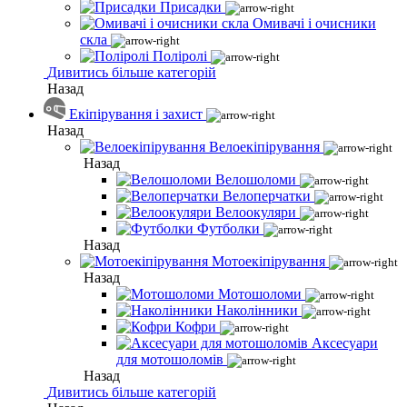
Присадки
Омивачі і очисники
скла
Поліролі
Дивитись більше категорій
Назад
Екіпірування і захист
Назад
Велоекіпірування
Назад
Велошоломи
Велоперчатки
Велоокуляри
Футболки
Назад
Мотоекіпірування
Назад
Мотошоломи
Наколінники
Кофри
Аксесуари
для мотошоломів
Назад
Дивитись більше категорій