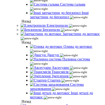
Система гальма
Інші
запчастини до бензопил
Назад
Електропили
Бензопили
Запчастини до мотокос
Назад
Олива до мотокос
Двигун
Паливна система
Аксесуари
Трансмісія
Зчеплення
Стартер
Система
запалювання
Інші деталі до
мотокос
Назад