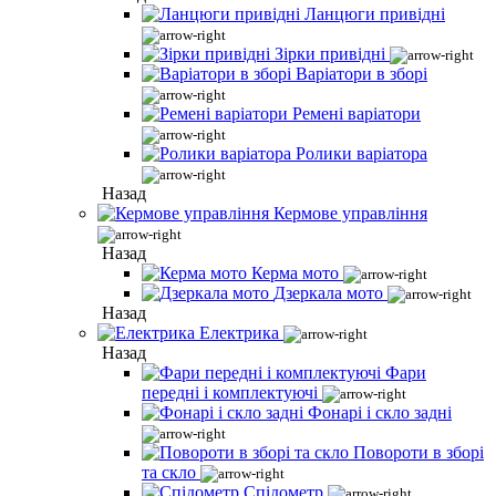
Ланцюги привідні
Зірки привідні
Варіатори в зборі
Ремені варіатори
Ролики варіатора
Назад
Кермове управління
Назад
Керма мото
Дзеркала мото
Назад
Електрика
Назад
Фари
передні і комплектуючі
Фонарі і скло задні
Повороти в зборі
та скло
Спідометр