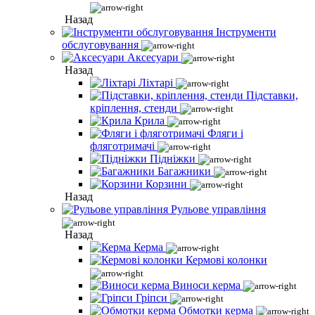
Назад
Інструменти
обслуговування
Аксесуари
Назад
Ліхтарі
Підставки,
кріплення, стенди
Крила
Фляги і
фляготримачі
Підніжки
Багажники
Корзини
Назад
Рульове управління
Назад
Керма
Кермові колонки
Виноси керма
Гріпси
Обмотки керма