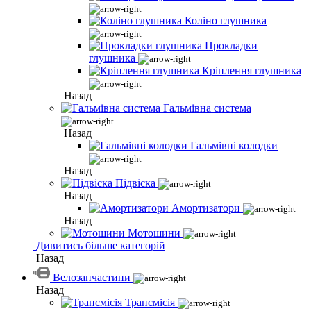
Коліно глушника
Прокладки
глушника
Кріплення глушника
Назад
Гальмівна система
Назад
Гальмівні колодки
Назад
Підвіска
Назад
Амортизатори
Назад
Мотошини
Дивитись більше категорій
Назад
Велозапчастини
Назад
Трансмісія