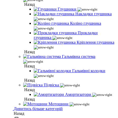
Назад
Глушники
Накладки глушника
Коліно глушника
Прокладки
глушника
Кріплення глушника
Назад
Гальмівна система
Назад
Гальмівні колодки
Назад
Підвіска
Назад
Амортизатори
Назад
Мотошини
Дивитись більше категорій
Назад