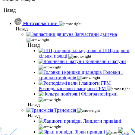
Назад
Мотозапчастини
Назад
Запчастини двигуна
Назад
ЦПГ, поршні,
кільця, пальці
Колінвали і шатуни
Головки і
кришки циліндрів
Розподільчі вали і ланцюги ГРМ
Фільтра повітряні
Назад
Трансмісія
Назад
Ланцюги привідні
Зірки привідні