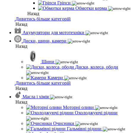
Гріпси
Обмотки керма
Назад
Дивитись більше категорій
Назад
Акумулятори для мототехніки
Диски, шини, камери
Назад
Шини
Диски, колеса, ободи
Камери
Дивитись більше категорій
Назад
Масла і хімія
Назад
Моторні оливи
Охолоджуючі рідини
Очисники
Гальмівні рідини