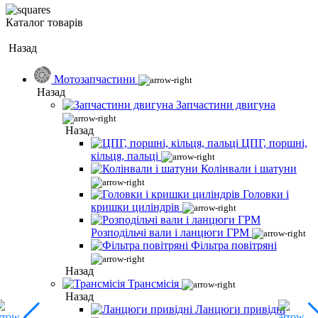
Каталог товарів
Назад
Мотозапчастини
Назад
Запчастини двигуна
Назад
ЦПГ, поршні,
кільця, пальці
Колінвали і шатуни
Головки і
кришки циліндрів
Розподільчі вали і ланцюги ГРМ
Фільтра повітряні
Назад
Трансмісія
Назад
Ланцюги привідні