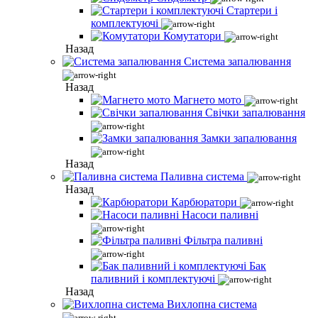
Стартери і
комплектуючі
Комутатори
Назад
Система запалювання
Назад
Магнето мото
Свічки запалювання
Замки запалювання
Назад
Паливна система
Назад
Карбюратори
Насоси паливні
Фільтра паливні
Бак
паливний і комплектуючі
Назад
Вихлопна система