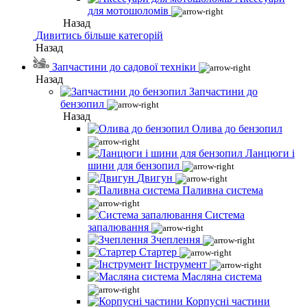
для мотошоломів
Назад
Дивитись більше категорій
Назад
Запчастини до садової техніки
Назад
Запчастини до
бензопил
Назад
Олива до бензопил
Ланцюги і
шини для бензопил
Двигун
Паливна система
Система
запалювання
Зчеплення
Стартер
Інструмент
Масляна система
Корпусні частини