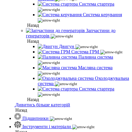
Система стартера
Система керування
Назад
Запчастини до
генераторів
Назад
Двигун
Система ГРМ
Паливна система
Масляна система
Охолоджувальна
система
Система стартера
Назад
Дивитись більше категорій
Назад
Підшипники
Інструменти і матеріали
Назад