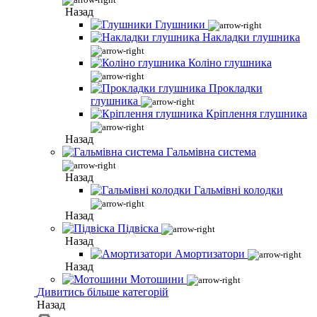
Назад
Глушники
Накладки глушника
Коліно глушника
Прокладки
глушника
Кріплення глушника
Назад
Гальмівна система
Назад
Гальмівні колодки
Назад
Підвіска
Назад
Амортизатори
Назад
Мотошини
Дивитись більше категорій
Назад