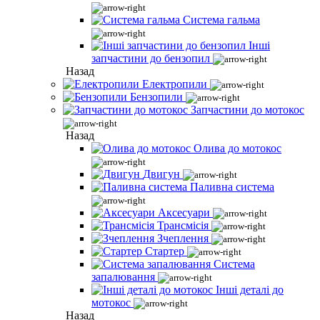
Система гальма
Інші
запчастини до бензопил
Назад
Електропили
Бензопили
Запчастини до мотокос
Назад
Олива до мотокос
Двигун
Паливна система
Аксесуари
Трансмісія
Зчеплення
Стартер
Система
запалювання
Інші деталі до
мотокос
Назад