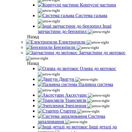
Корпусні частини
Система гальма
Інші
запчастини до бензопил
Назад
Електропили
Бензопили
Запчастини до мотокос
Назад
Олива до мотокос
Двигун
Паливна система
Аксесуари
Трансмісія
Зчеплення
Стартер
Система
запалювання
Інші деталі до