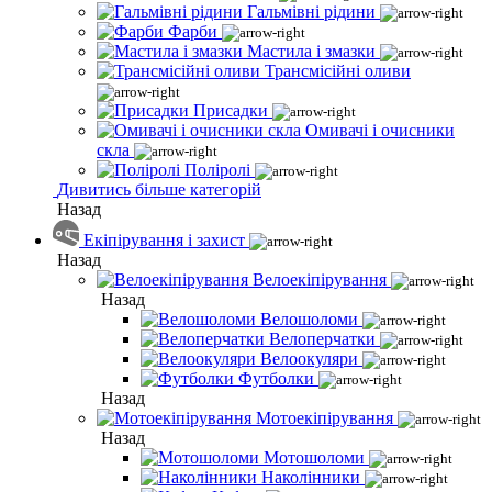
Гальмівні рідини
Фарби
Мастила і змазки
Трансмісійні оливи
Присадки
Омивачі і очисники
скла
Поліролі
Дивитись більше категорій
Назад
Екіпірування і захист
Назад
Велоекіпірування
Назад
Велошоломи
Велоперчатки
Велоокуляри
Футболки
Назад
Мотоекіпірування
Назад
Мотошоломи
Наколінники