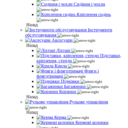
Сидіння і чохли
Кріплення сидінь
Назад
Інструменти
обслуговування
Аксесуари
Назад
Ліхтарі
Підставки,
кріплення, стенди
Крила
Фляги і
фляготримачі
Підніжки
Багажники
Корзини
Назад
Рульове управління
Назад
Керма
Кермові колонки