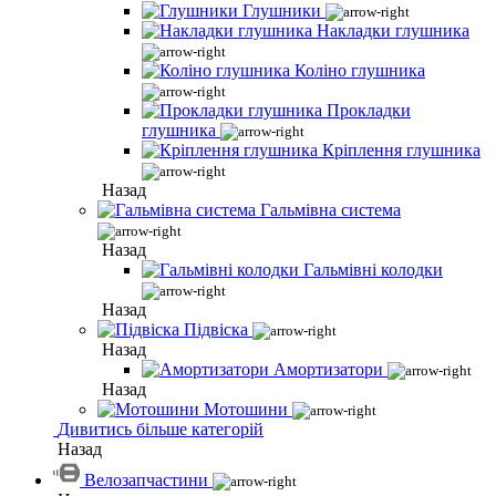
Глушники
Накладки глушника
Коліно глушника
Прокладки
глушника
Кріплення глушника
Назад
Гальмівна система
Назад
Гальмівні колодки
Назад
Підвіска
Назад
Амортизатори
Назад
Мотошини
Дивитись більше категорій
Назад
Велозапчастини