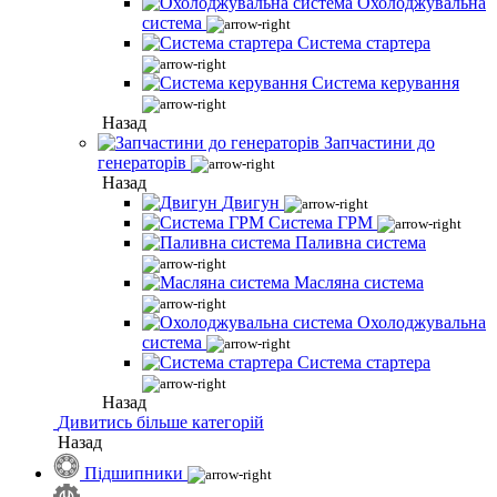
Охолоджувальна
система
Система стартера
Система керування
Назад
Запчастини до
генераторів
Назад
Двигун
Система ГРМ
Паливна система
Масляна система
Охолоджувальна
система
Система стартера
Назад
Дивитись більше категорій
Назад
Підшипники