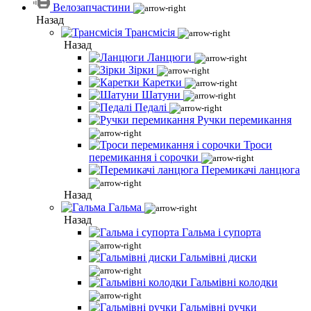
Велозапчастини
Назад
Трансмісія
Назад
Ланцюги
Зірки
Каретки
Шатуни
Педалі
Ручки перемикання
Троси
перемикання і сорочки
Перемикачі ланцюга
Назад
Гальма
Назад
Гальма і супорта
Гальмівні диски
Гальмівні колодки
Гальмівні ручки