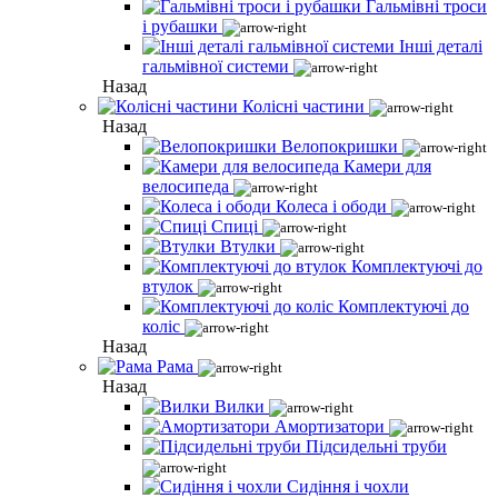
Гальмівні троси
і рубашки
Інші деталі
гальмівної системи
Назад
Колісні частини
Назад
Велопокришки
Камери для
велосипеда
Колеса і ободи
Спиці
Втулки
Комплектуючі до
втулок
Комплектуючі до
коліс
Назад
Рама
Назад
Вилки
Амортизатори
Підсидельні труби
Сидіння і чохли