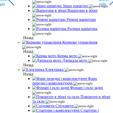
Зірки привідні
Варіатори в зборі
Ремені варіатори
Ролики варіатора
Назад
Кермове управління
Назад
Керма мото
Дзеркала мото
Назад
Електрика
Назад
Фари
передні і комплектуючі
Фонарі і скло задні
Повороти в зборі
та скло
Спідометр
Стартери і