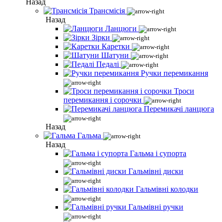
Назад
Трансмісія
Назад
Ланцюги
Зірки
Каретки
Шатуни
Педалі
Ручки перемикання
Троси
перемикання і сорочки
Перемикачі ланцюга
Назад
Гальма
Назад
Гальма і супорта
Гальмівні диски
Гальмівні колодки
Гальмівні ручки