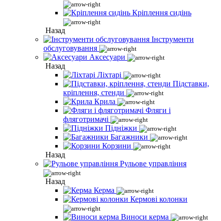
Кріплення сидінь
Назад
Інструменти
обслуговування
Аксесуари
Назад
Ліхтарі
Підставки,
кріплення, стенди
Крила
Фляги і
фляготримачі
Підніжки
Багажники
Корзини
Назад
Рульове управління
Назад
Керма
Кермові колонки
Виноси керма