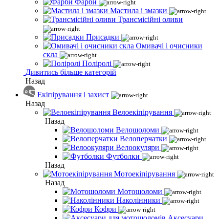
Фарби
Мастила і змазки
Трансмісійні оливи
Присадки
Омивачі і очисники
скла
Поліролі
Дивитись більше категорій
Назад
Екіпірування і захист
Назад
Велоекіпірування
Назад
Велошоломи
Велоперчатки
Велоокуляри
Футболки
Назад
Мотоекіпірування
Назад
Мотошоломи
Наколінники
Кофри
Аксесуари