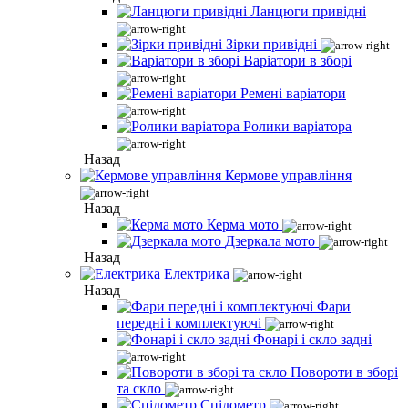
Ланцюги привідні
Зірки привідні
Варіатори в зборі
Ремені варіатори
Ролики варіатора
Назад
Кермове управління
Назад
Керма мото
Дзеркала мото
Назад
Електрика
Назад
Фари
передні і комплектуючі
Фонарі і скло задні
Повороти в зборі
та скло
Спідометр