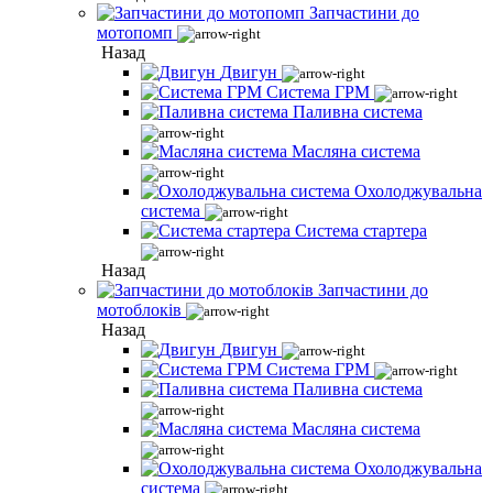
Запчастини до
мотопомп
Назад
Двигун
Система ГРМ
Паливна система
Масляна система
Охолоджувальна
система
Система стартера
Назад
Запчастини до
мотоблоків
Назад
Двигун
Система ГРМ
Паливна система
Масляна система
Охолоджувальна
система