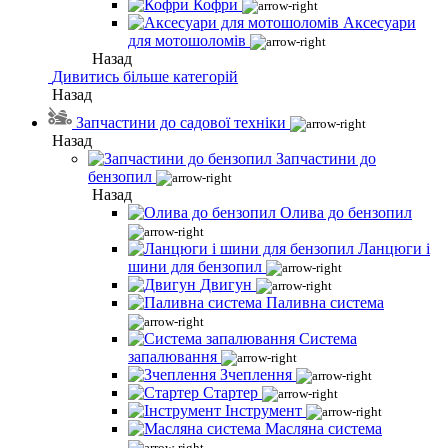
Кофри
Аксесуари
для мотошоломів
Назад
Дивитись більше категорій
Назад
Запчастини до садової техніки
Назад
Запчастини до
бензопил
Назад
Олива до бензопил
Ланцюги і
шини для бензопил
Двигун
Паливна система
Система
запалювання
Зчеплення
Стартер
Інструмент
Масляна система