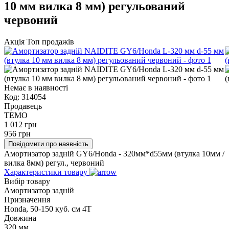
10 мм вилка 8 мм) регульований
червоний
Акція
Топ продажів
Немає в наявності
Код:
314054
Продавець
TEMO
1 012
грн
956
грн
Повідомити про наявність
Амортизатор задній GY6/Honda - 320мм*d55мм (втулка 10мм /
вилка 8мм) регул., червоний
Характеристики товару
Вибір товару
Амортизатор задній
Призначення
Honda, 50-150 куб. см 4Т
Довжина
320 мм