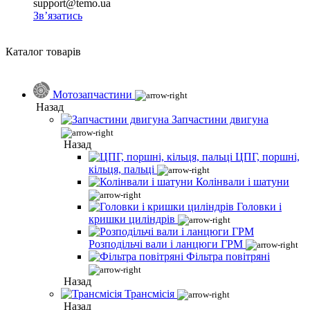
support@temo.ua
Зв’язатись
Каталог товарів
Мотозапчастини
Назад
Запчастини двигуна
Назад
ЦПГ, поршні,
кільця, пальці
Колінвали і шатуни
Головки і
кришки циліндрів
Розподільчі вали і ланцюги ГРМ
Фільтра повітряні
Назад
Трансмісія
Назад