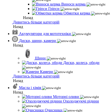
Виноси керма
Гріпси
Обмотки керма
Назад
Дивитись більше категорій
Назад
Акумулятори для мототехніки
Диски, шини, камери
Назад
Шини
Диски, колеса, ободи
Камери
Дивитись більше категорій
Назад
Масла і хімія
Назад
Моторні оливи
Охолоджуючі рідини
Очисники