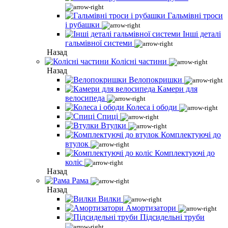
Гальмівні троси
і рубашки
Інші деталі
гальмівної системи
Назад
Колісні частини
Назад
Велопокришки
Камери для
велосипеда
Колеса і ободи
Спиці
Втулки
Комплектуючі до
втулок
Комплектуючі до
коліс
Назад
Рама
Назад
Вилки
Амортизатори
Підсидельні труби