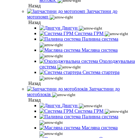
мотокос
Назад
Запчастини до
мотопомп
Назад
Двигун
Система ГРМ
Паливна система
Масляна система
Охолоджувальна
система
Система стартера
Назад
Запчастини до
мотоблоків
Назад
Двигун
Система ГРМ
Паливна система
Масляна система