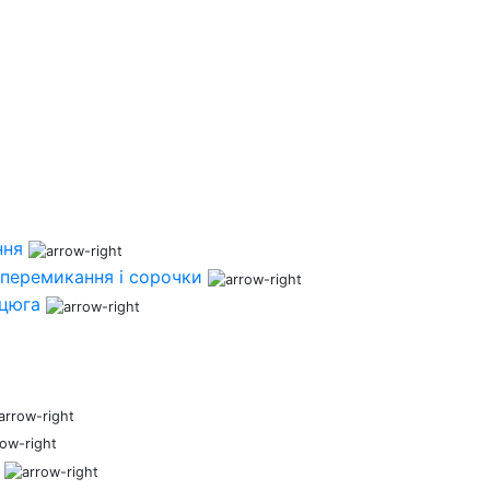
ння
перемикання і сорочки
нцюга