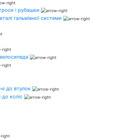
 троси і рубашки
деталі гальмівної системи
 велосипеда
чі до втулок
 до коліс