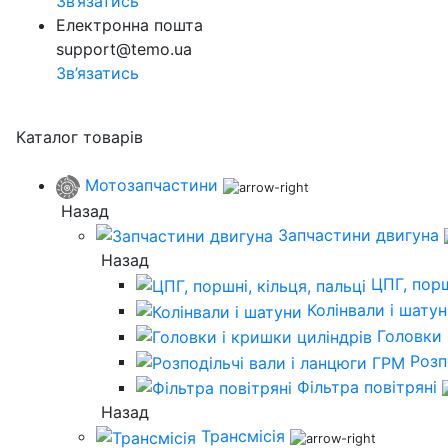
Зв’язатись
Електронна пошта
support@temo.ua
Зв’язатись
Каталог товарів
Мотозапчастини
Назад
Запчастини двигуна
Назад
ЦПГ, порш
Колінвали і шату
Головки 
Розп
Фільтра повітряні
Назад
Трансмісія