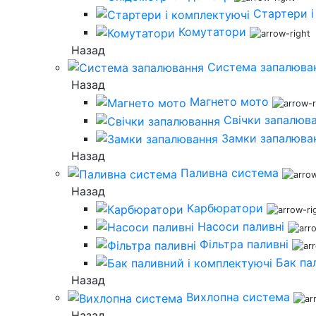
Стартери і
Комутатори
Назад
Система запалюва
Назад
Магнето мото
Свічки запалюв
Замки запалюва
Назад
Паливна система
Назад
Карбюратори
Насоси паливні
Фільтра паливні
Бак па
Назад
Вихлопна система
Назад