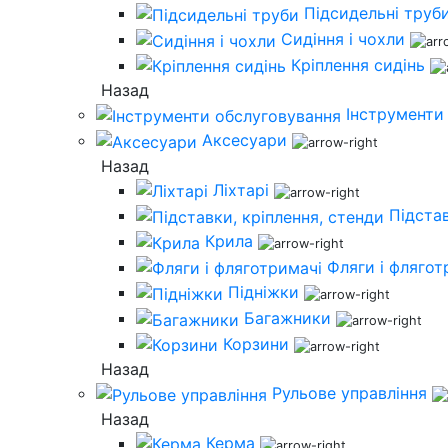
Підсидельні труб
Сидіння і чохли
Кріплення сидінь
Назад
Інструменти
Аксесуари
Назад
Ліхтарі
Підстав
Крила
Фляги і флягот
Підніжки
Багажники
Корзини
Назад
Рульове управління
Назад
Керма