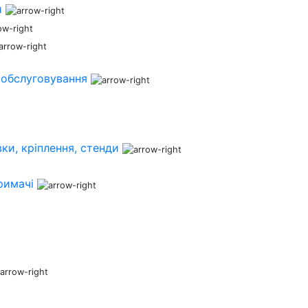
и
 обслуговування
ки, кріплення, стенди
римачі