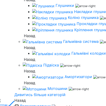
Глушники
Накладки глушн
Коліно глушника
Прокладки глу
Кріплення глушн
Назад
Гальмівна система
Назад
Гальмівні колодки
Назад
Підвіска
Назад
Амортизатори
Назад
Мотошини
Дивитись більше категорій
Назад
Велозапчастини