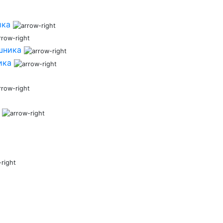
ика
шника
ика