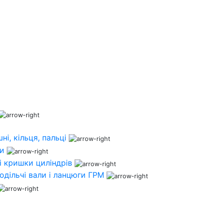
ні, кільця, пальці
ни
і кришки циліндрів
одільчі вали і ланцюги ГРМ