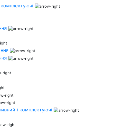
 комплектуючі
ння
ання
ння
ливний і комплектуючі