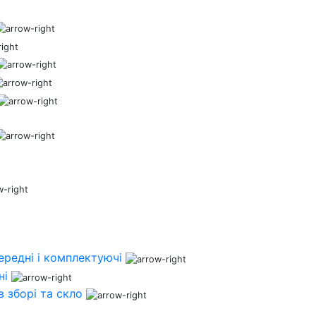
ередні і комплектуючі
ні
 зборі та скло