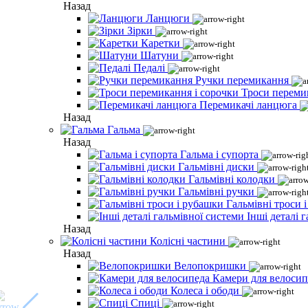
Назад
Ланцюги
Зірки
Каретки
Шатуни
Педалі
Ручки перемикання
Троси переми
Перемикачі ланцюга
Назад
Гальма
Назад
Гальма і супорта
Гальмівні диски
Гальмівні колодки
Гальмівні ручки
Гальмівні троси 
Інші деталі 
Назад
Колісні частини
Назад
Велопокришки
Камери для велосип
Колеса і ободи
Спиці