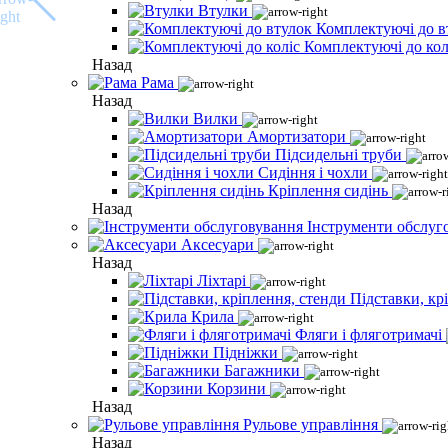
Втулки
Комплектуючі до в
Комплектуючі до кол
Назад
Рама
Назад
Вилки
Амортизатори
Підсидельні труби
Сидіння і чохли
Кріплення сидінь
Назад
Інструменти обслуг
Аксесуари
Назад
Ліхтарі
Підставки, кр
Крила
Фляги і фляготримачі
Підніжки
Багажники
Корзини
Назад
Рульове управління
Назад