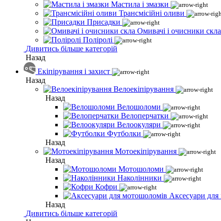
Мастила і змазки
Трансмісійні оливи
Присадки
Омивачі і очисники скла
Поліролі
Дивитись більше категорій
Назад
Екіпірування і захист
Назад
Велоекіпірування
Назад
Велошоломи
Велоперчатки
Велоокуляри
Футболки
Назад
Мотоекіпірування
Назад
Мотошоломи
Наколінники
Кофри
Аксесуари для
Назад
Дивитись більше категорій