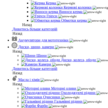
Керма
Кермові колонки
Виноси керма
Гріпси
Обмотки керма
Назад
Дивитись більше категорій
Назад
Акумулятори для мототехніки
Диски, шини, камери
Назад
Шини
Диски, колеса, ободи
Камери
Дивитись більше категорій
Назад
Масла і хімія
Назад
Моторні оливи
Охолоджуючі рідини
Очисники
Гальмівні рідини
Фарби