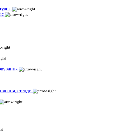
тулок
іс
овування
іплення, стенди