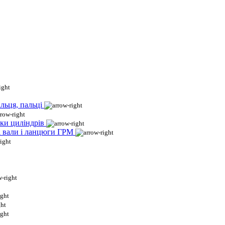
льця, пальці
ки циліндрів
і вали і ланцюги ГРМ