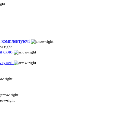
і комплектуючі
а скло
ктуючі