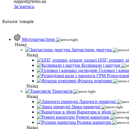
support@temo.ua
Зв’язатись
Каталог товарів
Мотозапчастини
Назад
Запчастини двигуна
Назад
ЦПГ, поршні, кі
Колінвали і шатуни
Головки і криш
Розподільч
Фільтра повітряні
Назад
Трансмісія
Назад
Ланцюги привідні
Зірки привідні
Варіатори в зборі
Ремені варіатори
Ролики варіатора
Назад