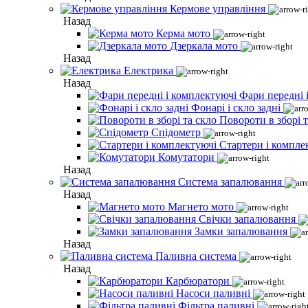
Кермове управління
Назад
Керма мото
Дзеркала мото
Назад
Електрика
Назад
Фари передні 
Фонарі і скло задні
Повороти в зборі т
Спідометр
Стартери і компле
Комутатори
Назад
Система запалювання
Назад
Магнето мото
Свічки запалювання
Замки запалювання
Назад
Паливна система
Назад
Карбюратори
Насоси паливні
Фільтра паливні