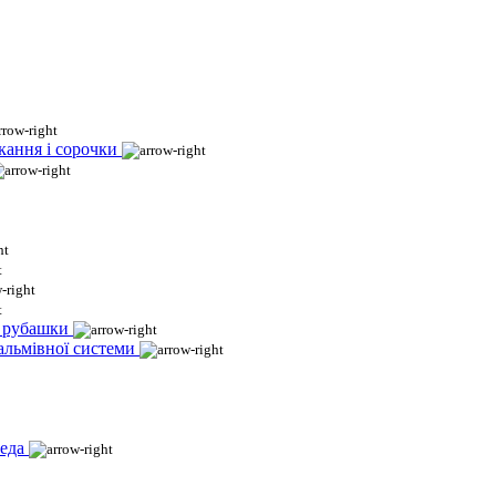
кання і сорочки
і рубашки
гальмівної системи
еда