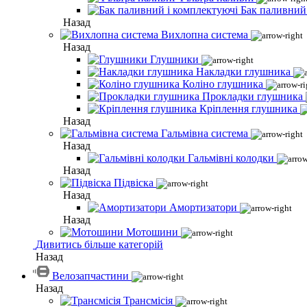
Бак паливний
Назад
Вихлопна система
Назад
Глушники
Накладки глушника
Коліно глушника
Прокладки глушника
Кріплення глушника
Назад
Гальмівна система
Назад
Гальмівні колодки
Назад
Підвіска
Назад
Амортизатори
Назад
Мотошини
Дивитись більше категорій
Назад
Велозапчастини
Назад
Трансмісія