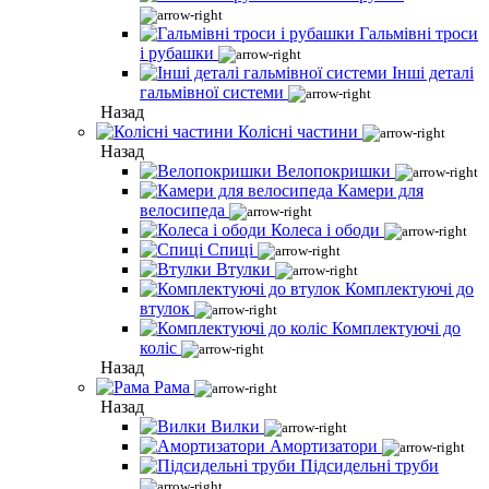
Гальмівні троси
і рубашки
Інші деталі
гальмівної системи
Назад
Колісні частини
Назад
Велопокришки
Камери для
велосипеда
Колеса і ободи
Спиці
Втулки
Комплектуючі до
втулок
Комплектуючі до
коліс
Назад
Рама
Назад
Вилки
Амортизатори
Підсидельні труби