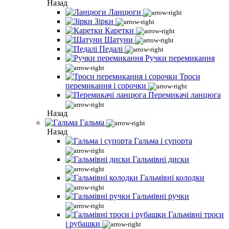
Назад
Ланцюги
Зірки
Каретки
Шатуни
Педалі
Ручки перемикання
Троси
перемикання і сорочки
Перемикачі ланцюга
Назад
Гальма
Назад
Гальма і супорта
Гальмівні диски
Гальмівні колодки
Гальмівні ручки
Гальмівні троси
і рубашки