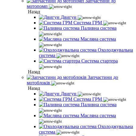
Запчастини до
мотопомп
Назад
Двигун
Система ГРМ
Паливна система
Масляна система
Охолоджувальна
система
Система стартера
Назад
Запчастини до
мотоблоків
Назад
Двигун
Система ГРМ
Паливна система
Масляна система
Охолоджувальна
система