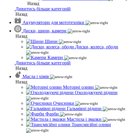
Назад
Дивитись більше категорій
Назад
Акумулятори для мототехніки
Диски, шини, камери
Назад
Шини
Диски, колеса, ободи
Камери
Дивитись більше категорій
Назад
Масла і хімія
Назад
Моторні оливи
Охолоджуючі рідини
Очисники
Гальмівні рідини
Фарби
Мастила і змазки
Трансмісійні оливи