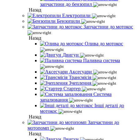
запчастини до бензопил
Назад
Електропили
Бензопили
Запчастини до мотокос
Назад
Олива до мотокос
Двигун
Паливна система
Аксесуари
Трансмісія
Зчеплення
Стартер
Система
запалювання
Інші деталі до
мотокос
Назад
Запчастини до
мотопомп
Назад
Двигун