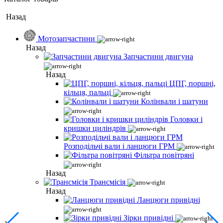
Назад
Мотозапчастини
Назад
Запчастини двигуна
Назад
ЦПГ, поршні,
кільця, пальці
Колінвали і шатуни
Головки і
кришки циліндрів
Розподільчі вали і ланцюги ГРМ
Фільтра повітряні
Назад
Трансмісія
Назад
Ланцюги привідні
Зірки привідні