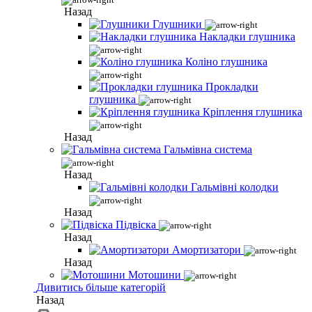
Назад
Глушники
Накладки глушника
Коліно глушника
Прокладки
глушника
Кріплення глушника
Назад
Гальмівна система
Назад
Гальмівні колодки
Назад
Підвіска
Назад
Амортизатори
Назад
Мотошини
Дивитись більше категорій
Назад