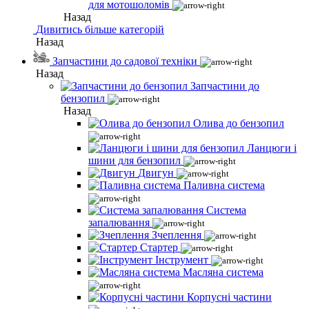
для мотошоломів
Назад
Дивитись більше категорій
Назад
Запчастини до садової техніки
Назад
Запчастини до
бензопил
Назад
Олива до бензопил
Ланцюги і
шини для бензопил
Двигун
Паливна система
Система
запалювання
Зчеплення
Стартер
Інструмент
Масляна система
Корпусні частини