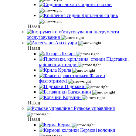
Сидіння і чохли
Кріплення сидінь
Назад
Інструменти
обслуговування
Аксесуари
Назад
Ліхтарі
Підставки,
кріплення, стенди
Крила
Фляги і
фляготримачі
Підніжки
Багажники
Корзини
Назад
Рульове управління
Назад
Керма
Кермові колонки