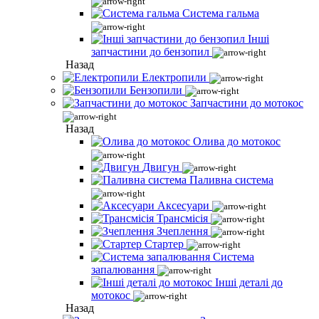
Система гальма
Інші
запчастини до бензопил
Назад
Електропили
Бензопили
Запчастини до мотокос
Назад
Олива до мотокос
Двигун
Паливна система
Аксесуари
Трансмісія
Зчеплення
Стартер
Система
запалювання
Інші деталі до
мотокос
Назад