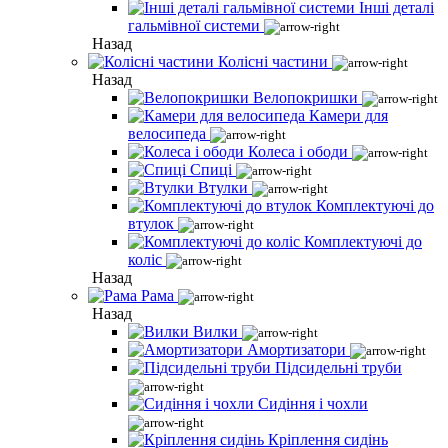
Інші деталі
гальмівної системи
Назад
Колісні частини
Назад
Велопокришки
Камери для
велосипеда
Колеса і ободи
Спиці
Втулки
Комплектуючі до
втулок
Комплектуючі до
коліс
Назад
Рама
Назад
Вилки
Амортизатори
Підсидельні труби
Сидіння і чохли
Кріплення сидінь