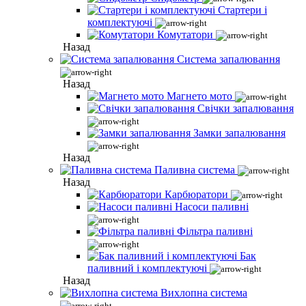
Стартери і
комплектуючі
Комутатори
Назад
Система запалювання
Назад
Магнето мото
Свічки запалювання
Замки запалювання
Назад
Паливна система
Назад
Карбюратори
Насоси паливні
Фільтра паливні
Бак
паливний і комплектуючі
Назад
Вихлопна система