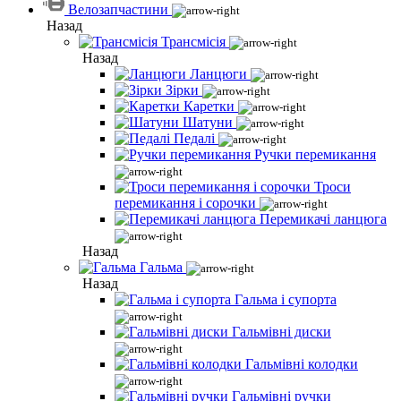
Велозапчастини
Назад
Трансмісія
Назад
Ланцюги
Зірки
Каретки
Шатуни
Педалі
Ручки перемикання
Троси
перемикання і сорочки
Перемикачі ланцюга
Назад
Гальма
Назад
Гальма і супорта
Гальмівні диски
Гальмівні колодки
Гальмівні ручки