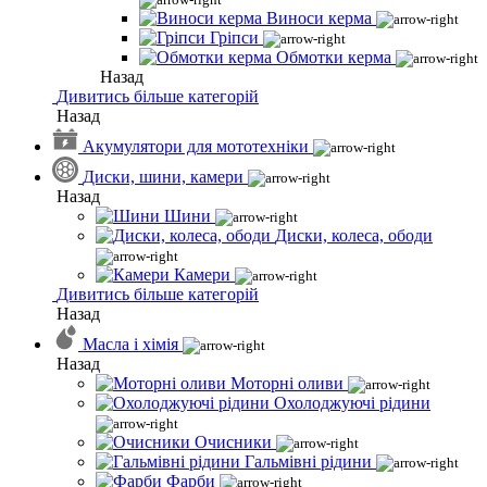
Виноси керма
Гріпси
Обмотки керма
Назад
Дивитись більше категорій
Назад
Акумулятори для мототехніки
Диски, шини, камери
Назад
Шини
Диски, колеса, ободи
Камери
Дивитись більше категорій
Назад
Масла і хімія
Назад
Моторні оливи
Охолоджуючі рідини
Очисники
Гальмівні рідини
Фарби