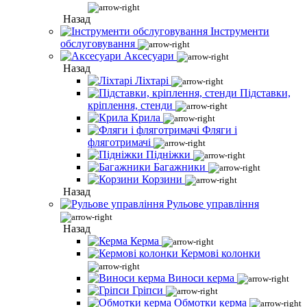
Назад
Інструменти
обслуговування
Аксесуари
Назад
Ліхтарі
Підставки,
кріплення, стенди
Крила
Фляги і
фляготримачі
Підніжки
Багажники
Корзини
Назад
Рульове управління
Назад
Керма
Кермові колонки
Виноси керма
Гріпси
Обмотки керма