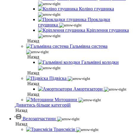
Коліно глушника
Прокладки
глушника
Кріплення глушника
Назад
Гальмівна система
Назад
Гальмівні колодки
Назад
Підвіска
Назад
Амортизатори
Назад
Мотошини
Дивитись більше категорій
Назад
Велозапчастини
Назад
Трансмісія