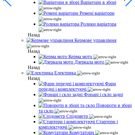
Варіатори в зборі
Ремені варіатори
Ролики варіатора
Назад
Кермове управління
Назад
Керма мото
Дзеркала мото
Назад
Електрика
Назад
Фари
передні і комплектуючі
Фонарі і скло задні
Повороти в зборі
та скло
Спідометр
Стартери і
комплектуючі
Комутатори