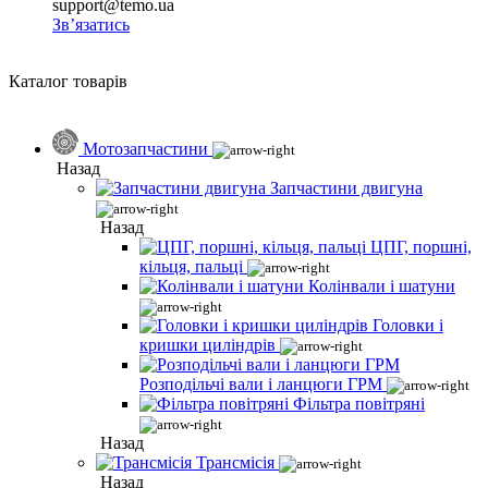
support@temo.ua
Зв’язатись
Каталог товарів
Мотозапчастини
Назад
Запчастини двигуна
Назад
ЦПГ, поршні,
кільця, пальці
Колінвали і шатуни
Головки і
кришки циліндрів
Розподільчі вали і ланцюги ГРМ
Фільтра повітряні
Назад
Трансмісія
Назад