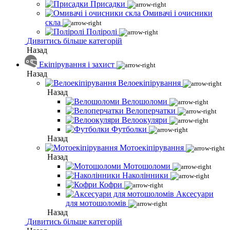
Присадки
Омивачі і очисники
скла
Поліролі
Дивитись більше категорій
Назад
Екіпірування і захист
Назад
Велоекіпірування
Назад
Велошоломи
Велоперчатки
Велоокуляри
Футболки
Назад
Мотоекіпірування
Назад
Мотошоломи
Наколінники
Кофри
Аксесуари
для мотошоломів
Назад
Дивитись більше категорій