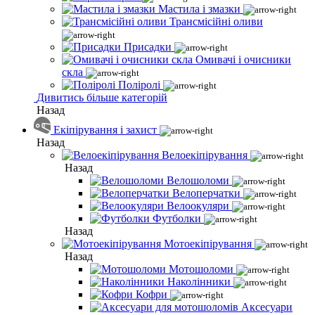
Мастила і змазки
Трансмісійні оливи
Присадки
Омивачі і очисники
скла
Поліролі
Дивитись більше категорій
Назад
Екіпірування і захист
Назад
Велоекіпірування
Назад
Велошоломи
Велоперчатки
Велоокуляри
Футболки
Назад
Мотоекіпірування
Назад
Мотошоломи
Наколінники
Кофри
Аксесуари