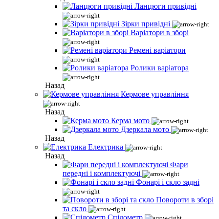
Ланцюги привідні
Зірки привідні
Варіатори в зборі
Ремені варіатори
Ролики варіатора
Назад
Кермове управління
Назад
Керма мото
Дзеркала мото
Назад
Електрика
Назад
Фари
передні і комплектуючі
Фонарі і скло задні
Повороти в зборі
та скло
Спідометр