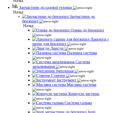
Назад
Запчастини до садової техніки
Назад
Запчастини до
бензопил
Назад
Олива до бензопил
Ланцюги і
шини для бензопил
Двигун
Паливна система
Система
запалювання
Зчеплення
Стартер
Інструмент
Масляна система
Корпусні частини
Система гальма
Інші