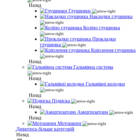
Назад
Глушники
Накладки глушника
Коліно глушника
Прокладки
глушника
Кріплення глушника
Назад
Гальмівна система
Назад
Гальмівні колодки
Назад
Підвіска
Назад
Амортизатори
Назад
Мотошини
Дивитись більше категорій
Назад