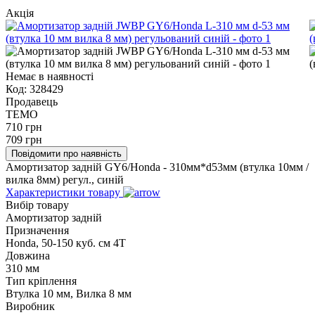
Акція
Немає в наявності
Код:
328429
Продавець
TEMO
710
грн
709
грн
Повідомити про наявність
Амортизатор задній GY6/Honda - 310мм*d53мм (втулка 10мм /
вилка 8мм) регул., синій
Характеристики товару
Вибір товару
Амортизатор задній
Призначення
Honda, 50-150 куб. см 4Т
Довжина
310 мм
Тип кріплення
Втулка 10 мм, Вилка 8 мм
Виробник