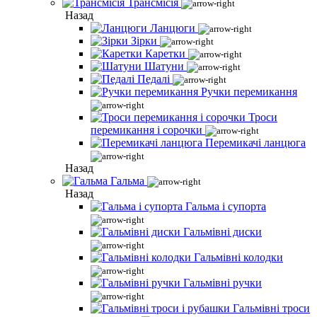
Трансмісія
Назад
Ланцюги
Зірки
Каретки
Шатуни
Педалі
Ручки перемикання
Троси
перемикання і сорочки
Перемикачі ланцюга
Назад
Гальма
Назад
Гальма і супорта
Гальмівні диски
Гальмівні колодки
Гальмівні ручки
Гальмівні троси