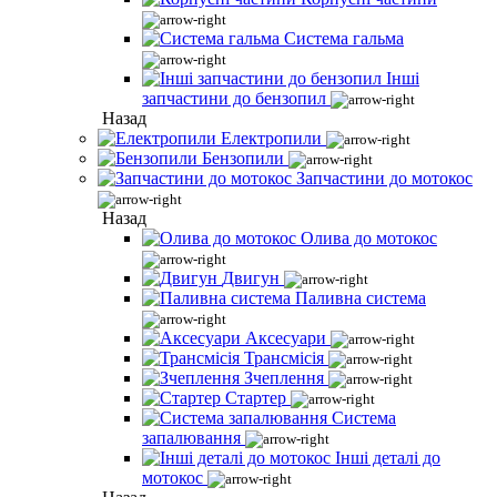
Система гальма
Інші
запчастини до бензопил
Назад
Електропили
Бензопили
Запчастини до мотокос
Назад
Олива до мотокос
Двигун
Паливна система
Аксесуари
Трансмісія
Зчеплення
Стартер
Система
запалювання
Інші деталі до
мотокос