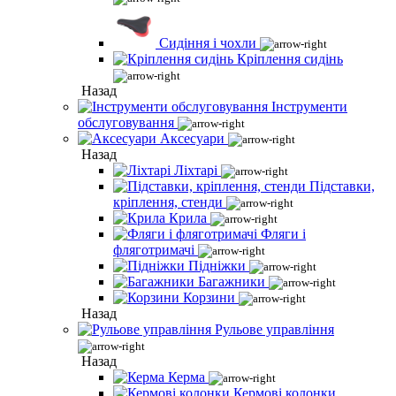
Сидіння і чохли
Кріплення сидінь
Назад
Інструменти
обслуговування
Аксесуари
Назад
Ліхтарі
Підставки,
кріплення, стенди
Крила
Фляги і
фляготримачі
Підніжки
Багажники
Корзини
Назад
Рульове управління
Назад
Керма
Кермові колонки