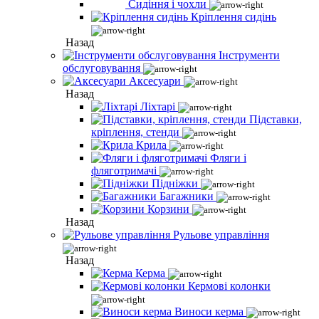
Сидіння і чохли
Кріплення сидінь
Назад
Інструменти
обслуговування
Аксесуари
Назад
Ліхтарі
Підставки,
кріплення, стенди
Крила
Фляги і
фляготримачі
Підніжки
Багажники
Корзини
Назад
Рульове управління
Назад
Керма
Кермові колонки
Виноси керма