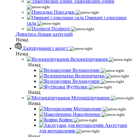
Трансмісійні оливи
Присадки
Омивачі і очисники
скла
Поліролі
Дивитись більше категорій
Назад
Екіпірування і захист
Назад
Велоекіпірування
Назад
Велошоломи
Велоперчатки
Велоокуляри
Футболки
Назад
Мотоекіпірування
Назад
Мотошоломи
Наколінники
Кофри
Аксесуари
для мотошоломів
Назад