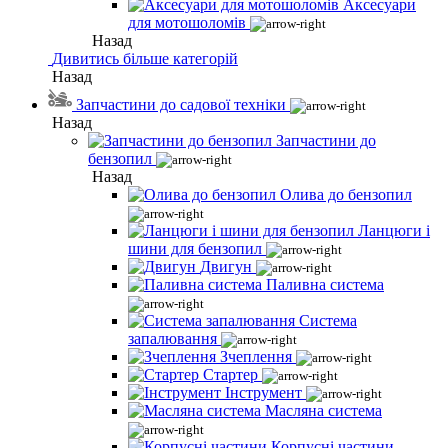
Аксесуари
для мотошоломів
Назад
Дивитись більше категорій
Назад
Запчастини до садової техніки
Назад
Запчастини до
бензопил
Назад
Олива до бензопил
Ланцюги і
шини для бензопил
Двигун
Паливна система
Система
запалювання
Зчеплення
Стартер
Інструмент
Масляна система
Корпусні частини