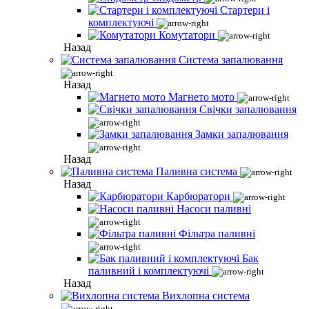
Стартери і
комплектуючі
Комутатори
Назад
Система запалювання
Назад
Магнето мото
Свічки запалювання
Замки запалювання
Назад
Паливна система
Назад
Карбюратори
Насоси паливні
Фільтра паливні
Бак
паливний і комплектуючі
Назад
Вихлопна система