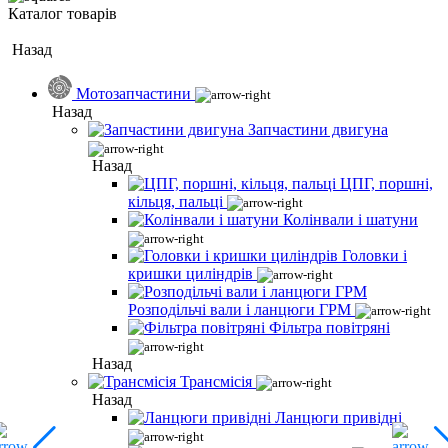
Каталог товарів
Назад
Мотозапчастини
Назад
Запчастини двигуна
Назад
ЦПГ, поршні,
кільця, пальці
Колінвали і шатуни
Головки і
кришки циліндрів
Розподільчі вали і ланцюги ГРМ
Фільтра повітряні
Назад
Трансмісія
Назад
Ланцюги привідні