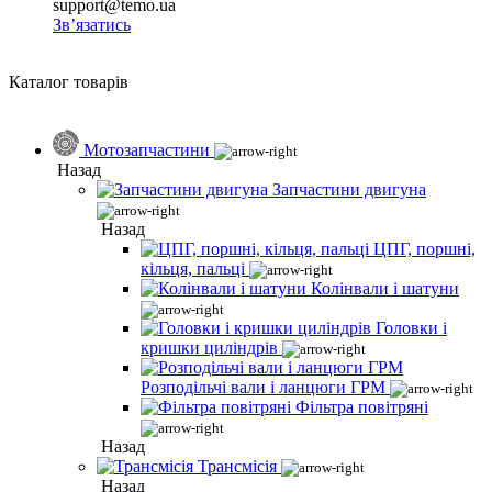
support@temo.ua
Зв’язатись
Каталог товарів
Мотозапчастини
Назад
Запчастини двигуна
Назад
ЦПГ, поршні,
кільця, пальці
Колінвали і шатуни
Головки і
кришки циліндрів
Розподільчі вали і ланцюги ГРМ
Фільтра повітряні
Назад
Трансмісія
Назад