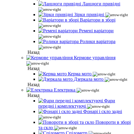
Ланцюги привідні
Зірки привідні
Варіатори в зборі
Ремені варіатори
Ролики варіатора
Назад
Кермове управління
Назад
Керма мото
Дзеркала мото
Назад
Електрика
Назад
Фари
передні і комплектуючі
Фонарі і скло задні
Повороти в зборі
та скло
Спідометр