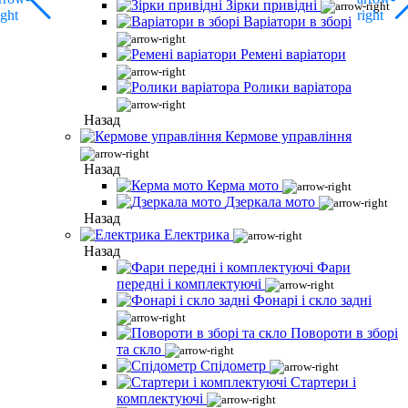
Зірки привідні
Варіатори в зборі
Ремені варіатори
Ролики варіатора
Назад
Кермове управління
Назад
Керма мото
Дзеркала мото
Назад
Електрика
Назад
Фари
передні і комплектуючі
Фонарі і скло задні
Повороти в зборі
та скло
Спідометр
Стартери і
комплектуючі