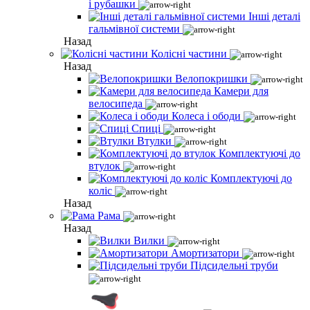
і рубашки
Інші деталі
гальмівної системи
Назад
Колісні частини
Назад
Велопокришки
Камери для
велосипеда
Колеса і ободи
Спиці
Втулки
Комплектуючі до
втулок
Комплектуючі до
коліс
Назад
Рама
Назад
Вилки
Амортизатори
Підсидельні труби