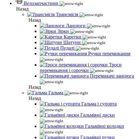
Велозапчастини
Назад
Трансмісія
Назад
Ланцюги
Зірки
Каретки
Шатуни
Педалі
Ручки перемикання
Троси
перемикання і сорочки
Перемикачі ланцюга
Назад
Гальма
Назад
Гальма і супорта
Гальмівні диски
Гальмівні колодки
Гальмівні ручки