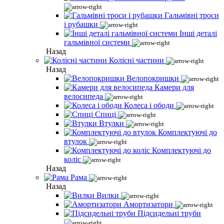
Гальмівні троси
і рубашки
Інші деталі
гальмівної системи
Назад
Колісні частини
Назад
Велопокришки
Камери для
велосипеда
Колеса і ободи
Спиці
Втулки
Комплектуючі до
втулок
Комплектуючі до
коліс
Назад
Рама
Назад
Вилки
Амортизатори
Підсидельні труби