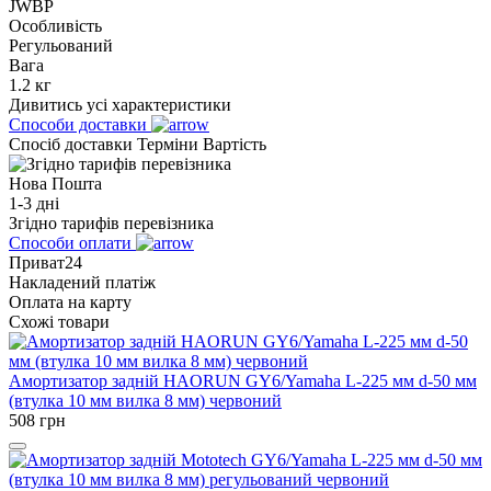
JWBP
Особливість
Регульований
Вага
1.2 кг
Дивитись усі характеристики
Способи доставки
Спосіб доставки
Терміни
Вартість
Нова Пошта
1-3 дні
Згідно тарифів перевізника
Способи оплати
Приват24
Накладений платіж
Оплата на карту
Схожі товари
Амортизатор задній HAORUN GY6/Yamaha L-225 мм d-50 мм
(втулка 10 мм вилка 8 мм) червоний
508
грн