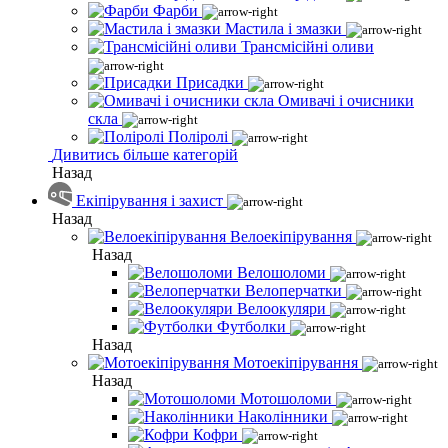
Фарби
Мастила і змазки
Трансмісійні оливи
Присадки
Омивачі і очисники
скла
Поліролі
Дивитись більше категорій
Назад
Екіпірування і захист
Назад
Велоекіпірування
Назад
Велошоломи
Велоперчатки
Велоокуляри
Футболки
Назад
Мотоекіпірування
Назад
Мотошоломи
Наколінники
Кофри