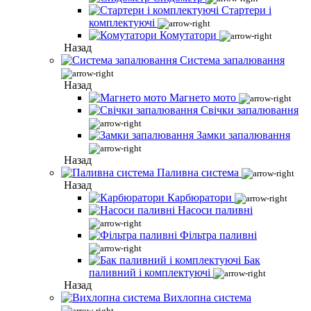
Стартери і
комплектуючі
Комутатори
Назад
Система запалювання
Назад
Магнето мото
Свічки запалювання
Замки запалювання
Назад
Паливна система
Назад
Карбюратори
Насоси паливні
Фільтра паливні
Бак
паливний і комплектуючі
Назад
Вихлопна система