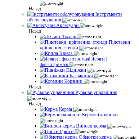
Назад
Інструменти
обслуговування
Аксесуари
Назад
Ліхтарі
Підставки,
кріплення, стенди
Крила
Фляги і
фляготримачі
Підніжки
Багажники
Корзини
Назад
Рульове управління
Назад
Керма
Кермові колонки
Виноси керма
Гріпси
Обмотки керма