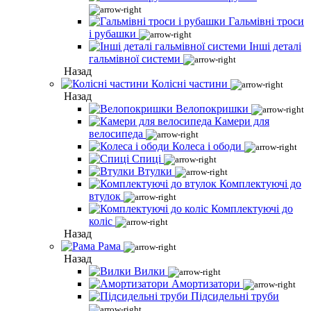
Гальмівні троси
і рубашки
Інші деталі
гальмівної системи
Назад
Колісні частини
Назад
Велопокришки
Камери для
велосипеда
Колеса і ободи
Спиці
Втулки
Комплектуючі до
втулок
Комплектуючі до
коліс
Назад
Рама
Назад
Вилки
Амортизатори
Підсидельні труби