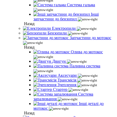
Система гальма
Інші
запчастини до бензопил
Назад
Електропили
Бензопили
Запчастини до мотокос
Назад
Олива до мотокос
Двигун
Паливна система
Аксесуари
Трансмісія
Зчеплення
Стартер
Система
запалювання
Інші деталі до
мотокос
Назад