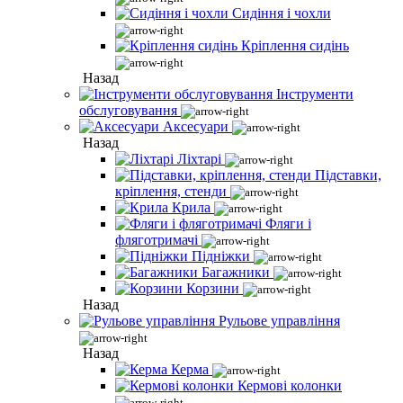
Сидіння і чохли
Кріплення сидінь
Назад
Інструменти
обслуговування
Аксесуари
Назад
Ліхтарі
Підставки,
кріплення, стенди
Крила
Фляги і
фляготримачі
Підніжки
Багажники
Корзини
Назад
Рульове управління
Назад
Керма
Кермові колонки