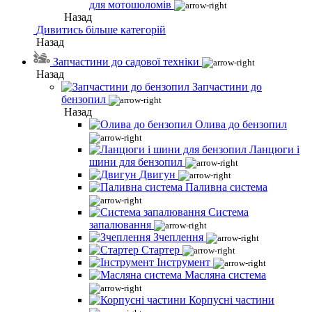
для мотошоломів
Назад
Дивитись більше категорій
Назад
Запчастини до садової техніки
Назад
Запчастини до
бензопил
Назад
Олива до бензопил
Ланцюги і
шини для бензопил
Двигун
Паливна система
Система
запалювання
Зчеплення
Стартер
Інструмент
Масляна система
Корпусні частини