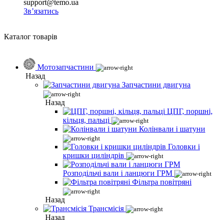
support@temo.ua
Зв’язатись
Каталог товарів
Мотозапчастини
Назад
Запчастини двигуна
Назад
ЦПГ, поршні,
кільця, пальці
Колінвали і шатуни
Головки і
кришки циліндрів
Розподільчі вали і ланцюги ГРМ
Фільтра повітряні
Назад
Трансмісія
Назад