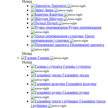
Назад
Ланцюги
Зірки
Каретки
Шатуни
Педалі
Ручки перемикання
Троси
перемикання і сорочки
Перемикачі ланцюга
Назад
Гальма
Назад
Гальма і супорта
Гальмівні диски
Гальмівні колодки
Гальмівні ручки
Гальмівні троси
і рубашки