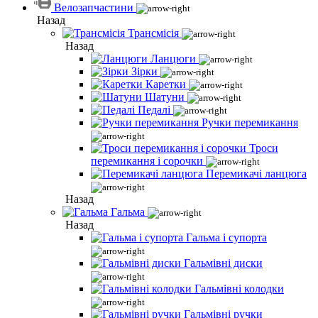
Велозапчастини
Назад
Трансмісія
Назад
Ланцюги
Зірки
Каретки
Шатуни
Педалі
Ручки перемикання
Троси
перемикання і сорочки
Перемикачі ланцюга
Назад
Гальма
Назад
Гальма і супорта
Гальмівні диски
Гальмівні колодки
Гальмівні ручки