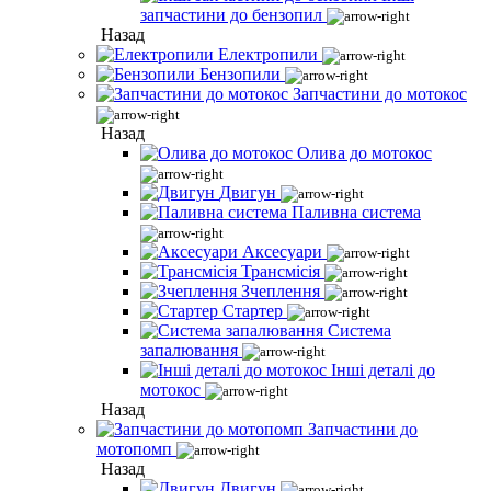
запчастини до бензопил
Назад
Електропили
Бензопили
Запчастини до мотокос
Назад
Олива до мотокос
Двигун
Паливна система
Аксесуари
Трансмісія
Зчеплення
Стартер
Система
запалювання
Інші деталі до
мотокос
Назад
Запчастини до
мотопомп
Назад
Двигун