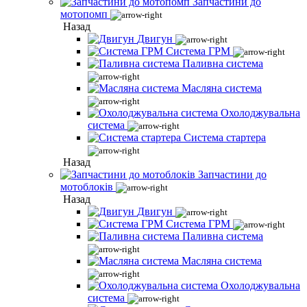
Запчастини до
мотопомп
Назад
Двигун
Система ГРМ
Паливна система
Масляна система
Охолоджувальна
система
Система стартера
Назад
Запчастини до
мотоблоків
Назад
Двигун
Система ГРМ
Паливна система
Масляна система
Охолоджувальна
система