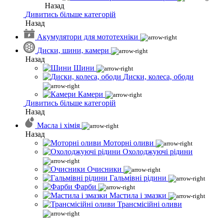
Назад
Дивитись більше категорій
Назад
Акумулятори для мототехніки
Диски, шини, камери
Назад
Шини
Диски, колеса, ободи
Камери
Дивитись більше категорій
Назад
Масла і хімія
Назад
Моторні оливи
Охолоджуючі рідини
Очисники
Гальмівні рідини
Фарби
Мастила і змазки
Трансмісійні оливи