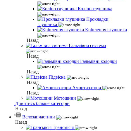
Коліно глушника
Прокладки
глушника
Кріплення глушника
Назад
Гальмівна система
Назад
Гальмівні колодки
Назад
Підвіска
Назад
Амортизатори
Назад
Мотошини
Дивитись більше категорій
Назад
Велозапчастини
Назад
Трансмісія