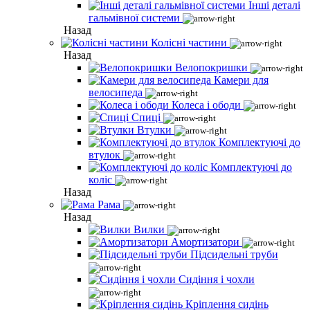
Інші деталі
гальмівної системи
Назад
Колісні частини
Назад
Велопокришки
Камери для
велосипеда
Колеса і ободи
Спиці
Втулки
Комплектуючі до
втулок
Комплектуючі до
коліс
Назад
Рама
Назад
Вилки
Амортизатори
Підсидельні труби
Сидіння і чохли
Кріплення сидінь