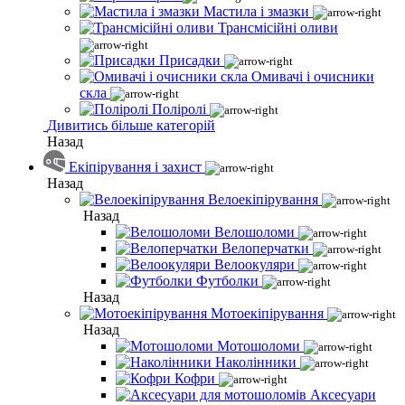
Мастила і змазки
Трансмісійні оливи
Присадки
Омивачі і очисники
скла
Поліролі
Дивитись більше категорій
Назад
Екіпірування і захист
Назад
Велоекіпірування
Назад
Велошоломи
Велоперчатки
Велоокуляри
Футболки
Назад
Мотоекіпірування
Назад
Мотошоломи
Наколінники
Кофри
Аксесуари