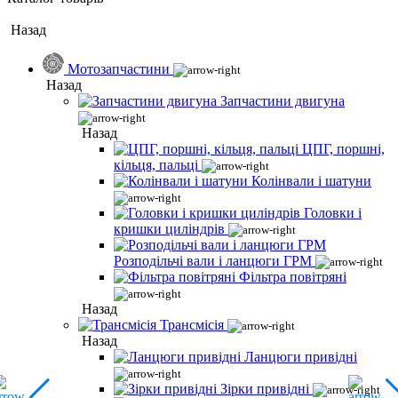
Назад
Мотозапчастини
Назад
Запчастини двигуна
Назад
ЦПГ, поршні,
кільця, пальці
Колінвали і шатуни
Головки і
кришки циліндрів
Розподільчі вали і ланцюги ГРМ
Фільтра повітряні
Назад
Трансмісія
Назад
Ланцюги привідні
Зірки привідні