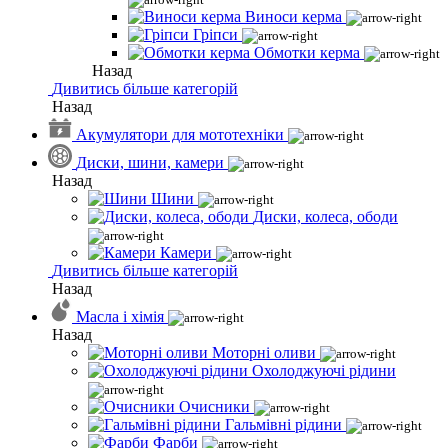
Виноси керма
Гріпси
Обмотки керма
Назад
Дивитись більше категорій
Назад
Акумулятори для мототехніки
Диски, шини, камери
Назад
Шини
Диски, колеса, ободи
Камери
Дивитись більше категорій
Назад
Масла і хімія
Назад
Моторні оливи
Охолоджуючі рідини
Очисники
Гальмівні рідини
Фарби