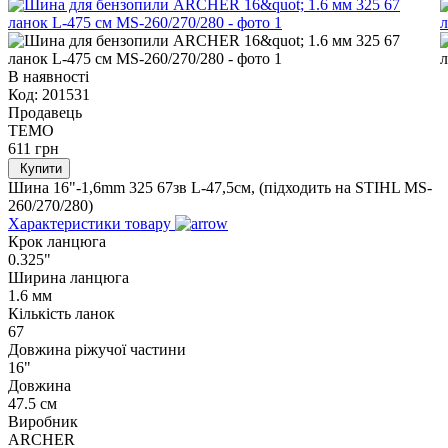
В наявності
Код:
201531
Продавець
TEMO
611
грн
Купити
Шина 16"-1,6mm 325 67зв L-47,5см, (підходить на STIHL MS-
260/270/280)
Характеристики товару
Крок ланцюга
0.325"
Ширина ланцюга
1.6 мм
Кількість ланок
67
Довжина ріжучої частини
16"
Довжина
47.5 см
Виробник
ARCHER