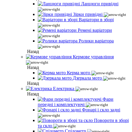
Ланцюги привідні
Зірки привідні
Варіатори в зборі
Ремені варіатори
Ролики варіатора
Назад
Кермове управління
Назад
Керма мото
Дзеркала мото
Назад
Електрика
Назад
Фари
передні і комплектуючі
Фонарі і скло задні
Повороти в зборі
та скло
Спідометр