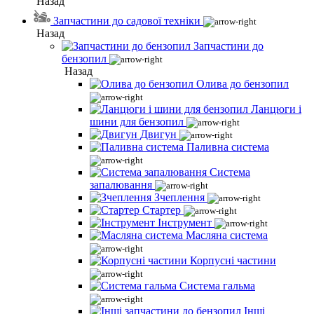
Назад
Запчастини до садової техніки
Назад
Запчастини до
бензопил
Назад
Олива до бензопил
Ланцюги і
шини для бензопил
Двигун
Паливна система
Система
запалювання
Зчеплення
Стартер
Інструмент
Масляна система
Корпусні частини
Система гальма
Інші