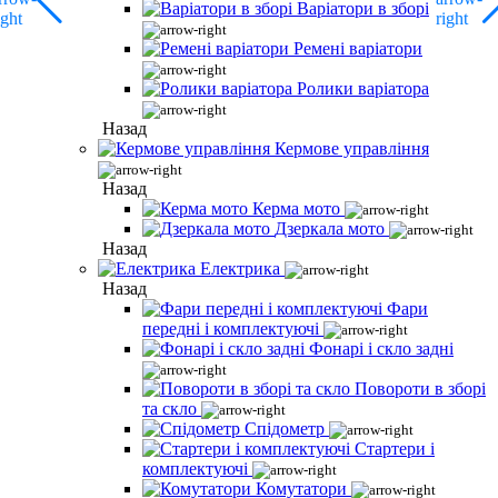
Варіатори в зборі
Ремені варіатори
Ролики варіатора
Назад
Кермове управління
Назад
Керма мото
Дзеркала мото
Назад
Електрика
Назад
Фари
передні і комплектуючі
Фонарі і скло задні
Повороти в зборі
та скло
Спідометр
Стартери і
комплектуючі
Комутатори