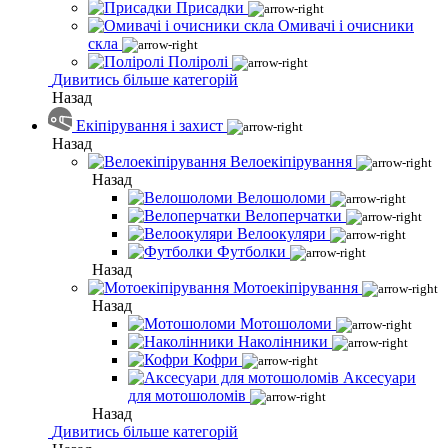
Присадки
Омивачі і очисники
скла
Поліролі
Дивитись більше категорій
Назад
Екіпірування і захист
Назад
Велоекіпірування
Назад
Велошоломи
Велоперчатки
Велоокуляри
Футболки
Назад
Мотоекіпірування
Назад
Мотошоломи
Наколінники
Кофри
Аксесуари
для мотошоломів
Назад
Дивитись більше категорій