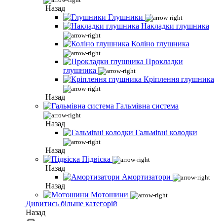
Назад
Глушники
Накладки глушника
Коліно глушника
Прокладки
глушника
Кріплення глушника
Назад
Гальмівна система
Назад
Гальмівні колодки
Назад
Підвіска
Назад
Амортизатори
Назад
Мотошини
Дивитись більше категорій
Назад