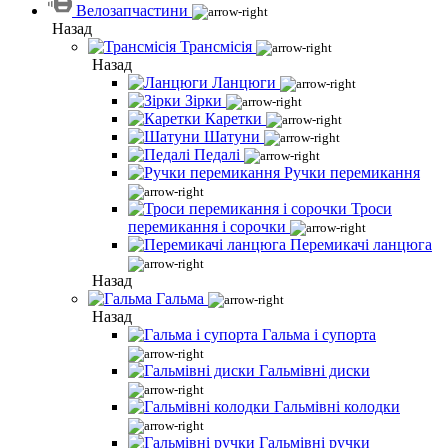
Велозапчастини
Назад
Трансмісія
Назад
Ланцюги
Зірки
Каретки
Шатуни
Педалі
Ручки перемикання
Троси
перемикання і сорочки
Перемикачі ланцюга
Назад
Гальма
Назад
Гальма і супорта
Гальмівні диски
Гальмівні колодки
Гальмівні ручки