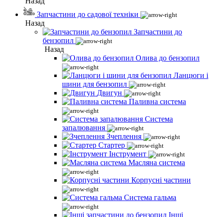
Назад
Запчастини до садової техніки
Назад
Запчастини до
бензопил
Назад
Олива до бензопил
Ланцюги і
шини для бензопил
Двигун
Паливна система
Система
запалювання
Зчеплення
Стартер
Інструмент
Масляна система
Корпусні частини
Система гальма
Інші