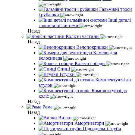
Гальмівні троси
і рубашки
Інші деталі
гальмівної системи
Назад
Колісні частини
Назад
Велопокришки
Камери для
велосипеда
Колеса і ободи
Спиці
Втулки
Комплектуючі до
втулок
Комплектуючі до
коліс
Назад
Рама
Назад
Вилки
Амортизатори
Підсидельні труби