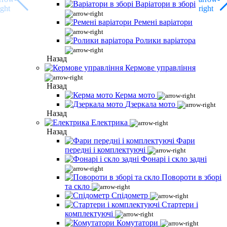
Варіатори в зборі
Ремені варіатори
Ролики варіатора
Назад
Кермове управління
Назад
Керма мото
Дзеркала мото
Назад
Електрика
Назад
Фари
передні і комплектуючі
Фонарі і скло задні
Повороти в зборі
та скло
Спідометр
Стартери і
комплектуючі
Комутатори