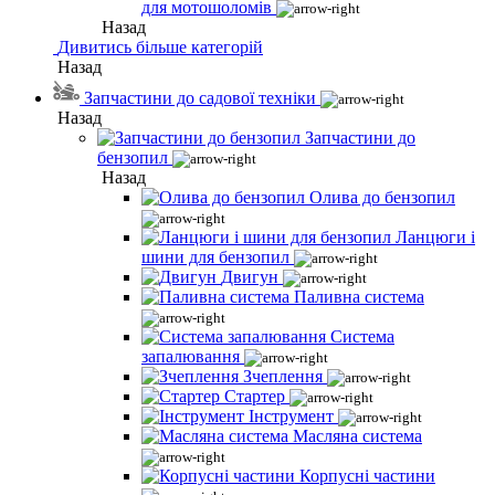
для мотошоломів
Назад
Дивитись більше категорій
Назад
Запчастини до садової техніки
Назад
Запчастини до
бензопил
Назад
Олива до бензопил
Ланцюги і
шини для бензопил
Двигун
Паливна система
Система
запалювання
Зчеплення
Стартер
Інструмент
Масляна система
Корпусні частини