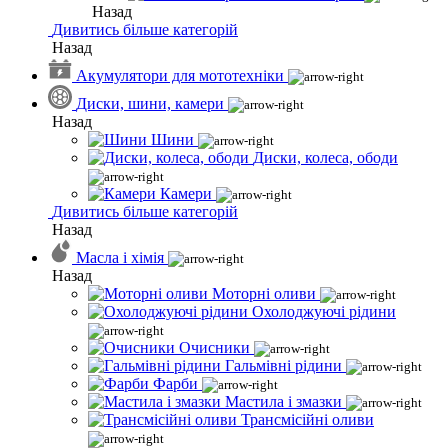
Назад
Дивитись більше категорій
Назад
Акумулятори для мототехніки
Диски, шини, камери
Назад
Шини
Диски, колеса, ободи
Камери
Дивитись більше категорій
Назад
Масла і хімія
Назад
Моторні оливи
Охолоджуючі рідини
Очисники
Гальмівні рідини
Фарби
Мастила і змазки
Трансмісійні оливи