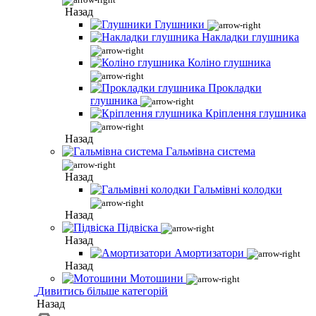
Назад
Глушники
Накладки глушника
Коліно глушника
Прокладки
глушника
Кріплення глушника
Назад
Гальмівна система
Назад
Гальмівні колодки
Назад
Підвіска
Назад
Амортизатори
Назад
Мотошини
Дивитись більше категорій
Назад