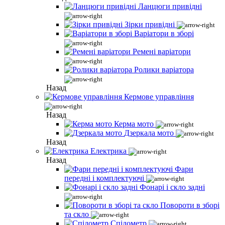
Ланцюги привідні
Зірки привідні
Варіатори в зборі
Ремені варіатори
Ролики варіатора
Назад
Кермове управління
Назад
Керма мото
Дзеркала мото
Назад
Електрика
Назад
Фари
передні і комплектуючі
Фонарі і скло задні
Повороти в зборі
та скло
Спідометр