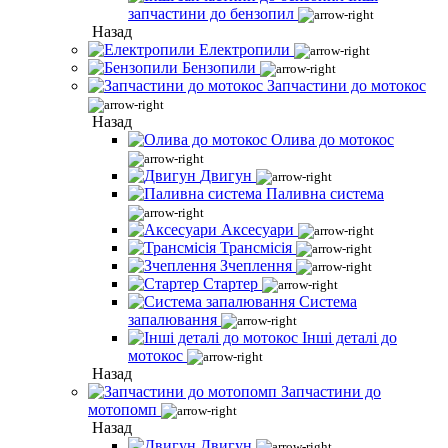
запчастини до бензопил
Назад
Електропили
Бензопили
Запчастини до мотокос
Назад
Олива до мотокос
Двигун
Паливна система
Аксесуари
Трансмісія
Зчеплення
Стартер
Система
запалювання
Інші деталі до
мотокос
Назад
Запчастини до
мотопомп
Назад
Двигун