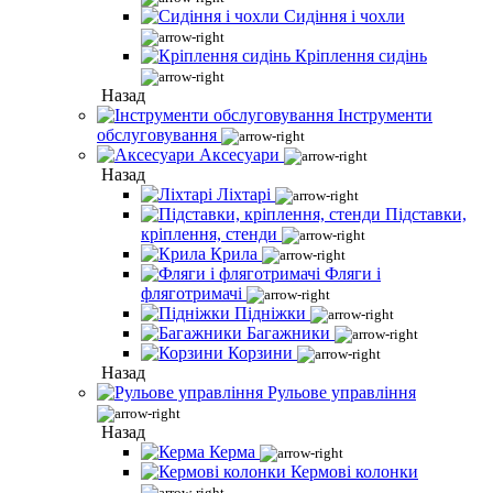
Сидіння і чохли
Кріплення сидінь
Назад
Інструменти
обслуговування
Аксесуари
Назад
Ліхтарі
Підставки,
кріплення, стенди
Крила
Фляги і
фляготримачі
Підніжки
Багажники
Корзини
Назад
Рульове управління
Назад
Керма
Кермові колонки