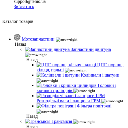
support@temo.ua
Зв’язатись
Каталог товарів
Мотозапчастини
Назад
Запчастини двигуна
Назад
ЦПГ, поршні,
кільця, пальці
Колінвали і шатуни
Головки і
кришки циліндрів
Розподільчі вали і ланцюги ГРМ
Фільтра повітряні
Назад
Трансмісія
Назад