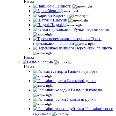
Назад
Ланцюги
Зірки
Каретки
Шатуни
Педалі
Ручки перемикання
Троси
перемикання і сорочки
Перемикачі ланцюга
Назад
Гальма
Назад
Гальма і супорта
Гальмівні диски
Гальмівні колодки
Гальмівні ручки
Гальмівні троси
і рубашки