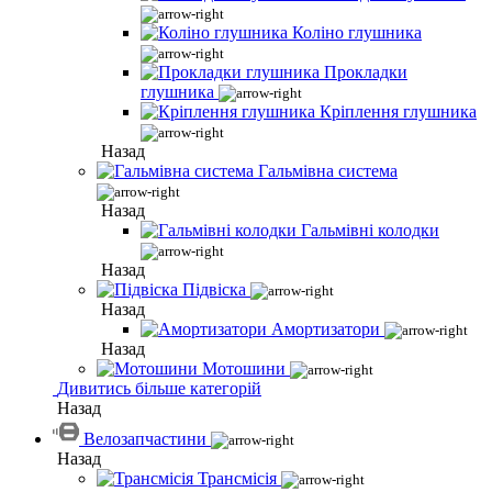
Коліно глушника
Прокладки
глушника
Кріплення глушника
Назад
Гальмівна система
Назад
Гальмівні колодки
Назад
Підвіска
Назад
Амортизатори
Назад
Мотошини
Дивитись більше категорій
Назад
Велозапчастини
Назад
Трансмісія