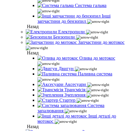
Система гальма
Інші
запчастини до бензопил
Назад
Електропили
Бензопили
Запчастини до мотокос
Назад
Олива до мотокос
Двигун
Паливна система
Аксесуари
Трансмісія
Зчеплення
Стартер
Система
запалювання
Інші деталі до
мотокос
Назад