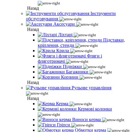
Назад
Інструменти
обслуговування
Аксесуари
Назад
Ліхтарі
Підставки,
кріплення, стенди
Крила
Фляги і
фляготримачі
Підніжки
Багажники
Корзини
Назад
Рульове управління
Назад
Керма
Кермові колонки
Виноси керма
Гріпси
Обмотки керма