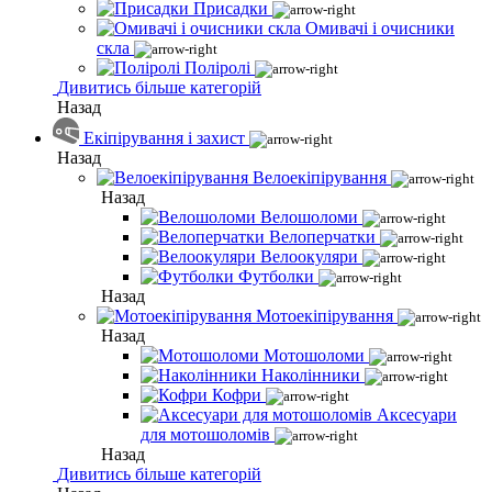
Присадки
Омивачі і очисники
скла
Поліролі
Дивитись більше категорій
Назад
Екіпірування і захист
Назад
Велоекіпірування
Назад
Велошоломи
Велоперчатки
Велоокуляри
Футболки
Назад
Мотоекіпірування
Назад
Мотошоломи
Наколінники
Кофри
Аксесуари
для мотошоломів
Назад
Дивитись більше категорій