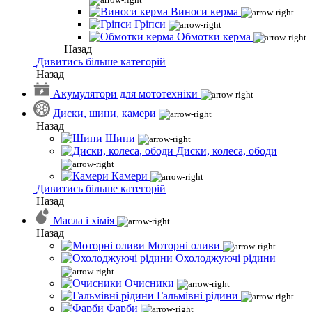
Виноси керма
Гріпси
Обмотки керма
Назад
Дивитись більше категорій
Назад
Акумулятори для мототехніки
Диски, шини, камери
Назад
Шини
Диски, колеса, ободи
Камери
Дивитись більше категорій
Назад
Масла і хімія
Назад
Моторні оливи
Охолоджуючі рідини
Очисники
Гальмівні рідини
Фарби