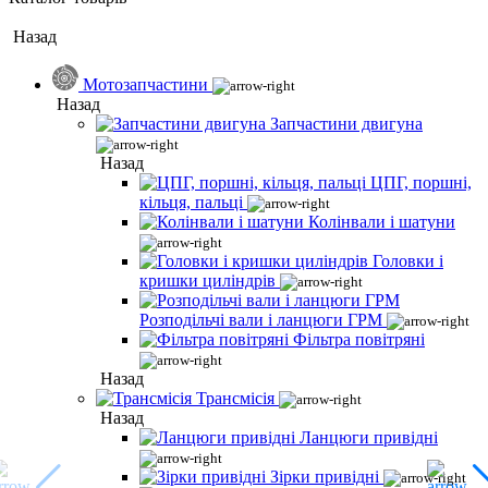
Назад
Мотозапчастини
Назад
Запчастини двигуна
Назад
ЦПГ, поршні,
кільця, пальці
Колінвали і шатуни
Головки і
кришки циліндрів
Розподільчі вали і ланцюги ГРМ
Фільтра повітряні
Назад
Трансмісія
Назад
Ланцюги привідні
Зірки привідні