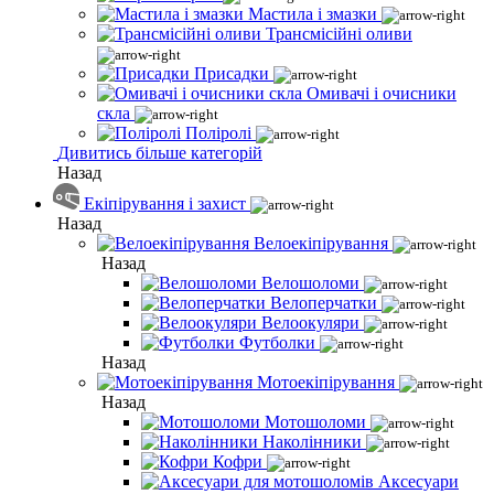
Мастила і змазки
Трансмісійні оливи
Присадки
Омивачі і очисники
скла
Поліролі
Дивитись більше категорій
Назад
Екіпірування і захист
Назад
Велоекіпірування
Назад
Велошоломи
Велоперчатки
Велоокуляри
Футболки
Назад
Мотоекіпірування
Назад
Мотошоломи
Наколінники
Кофри
Аксесуари