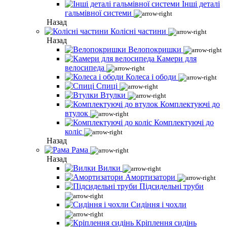
Інші деталі
гальмівної системи
Назад
Колісні частини
Назад
Велопокришки
Камери для
велосипеда
Колеса і ободи
Спиці
Втулки
Комплектуючі до
втулок
Комплектуючі до
коліс
Назад
Рама
Назад
Вилки
Амортизатори
Підсидельні труби
Сидіння і чохли
Кріплення сидінь