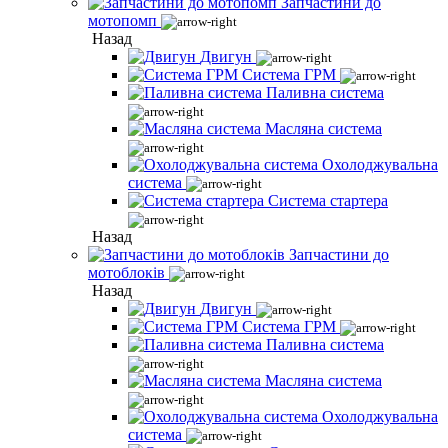
Запчастини до
мотопомп
Назад
Двигун
Система ГРМ
Паливна система
Масляна система
Охолоджувальна
система
Система стартера
Назад
Запчастини до
мотоблоків
Назад
Двигун
Система ГРМ
Паливна система
Масляна система
Охолоджувальна
система