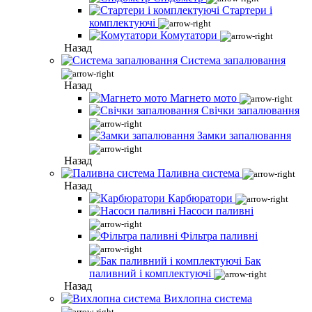
Стартери і
комплектуючі
Комутатори
Назад
Система запалювання
Назад
Магнето мото
Свічки запалювання
Замки запалювання
Назад
Паливна система
Назад
Карбюратори
Насоси паливні
Фільтра паливні
Бак
паливний і комплектуючі
Назад
Вихлопна система