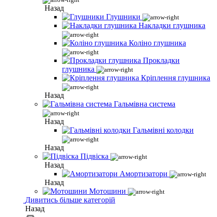
Назад
Глушники
Накладки глушника
Коліно глушника
Прокладки
глушника
Кріплення глушника
Назад
Гальмівна система
Назад
Гальмівні колодки
Назад
Підвіска
Назад
Амортизатори
Назад
Мотошини
Дивитись більше категорій
Назад