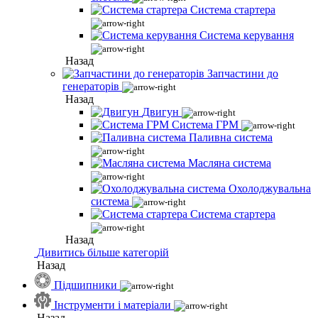
Система стартера
Система керування
Назад
Запчастини до
генераторів
Назад
Двигун
Система ГРМ
Паливна система
Масляна система
Охолоджувальна
система
Система стартера
Назад
Дивитись більше категорій
Назад
Підшипники
Інструменти і матеріали
Назад