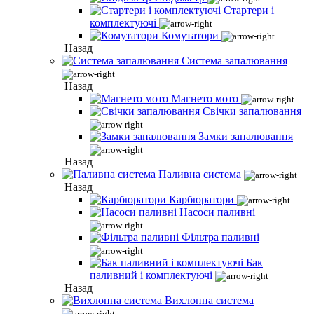
Стартери і
комплектуючі
Комутатори
Назад
Система запалювання
Назад
Магнето мото
Свічки запалювання
Замки запалювання
Назад
Паливна система
Назад
Карбюратори
Насоси паливні
Фільтра паливні
Бак
паливний і комплектуючі
Назад
Вихлопна система