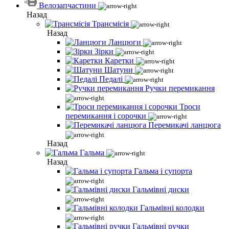
Велозапчастини
Назад
Трансмісія
Назад
Ланцюги
Зірки
Каретки
Шатуни
Педалі
Ручки перемикання
Троси
перемикання і сорочки
Перемикачі ланцюга
Назад
Гальма
Назад
Гальма і супорта
Гальмівні диски
Гальмівні колодки
Гальмівні ручки