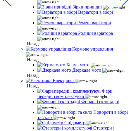
Зірки привідні
Варіатори в зборі
Ремені варіатори
Ролики варіатора
Назад
Кермове управління
Назад
Керма мото
Дзеркала мото
Назад
Електрика
Назад
Фари
передні і комплектуючі
Фонарі і скло задні
Повороти в зборі
та скло
Спідометр
Стартери і