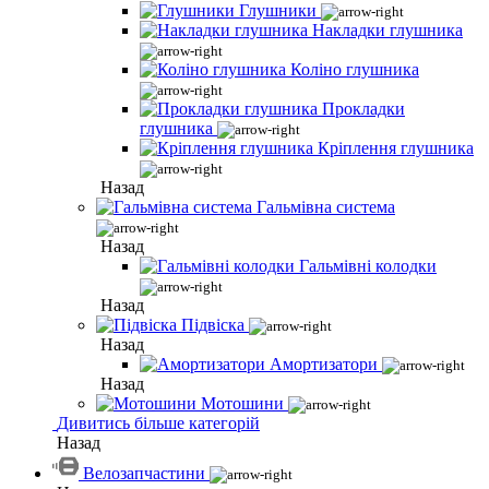
Глушники
Накладки глушника
Коліно глушника
Прокладки
глушника
Кріплення глушника
Назад
Гальмівна система
Назад
Гальмівні колодки
Назад
Підвіска
Назад
Амортизатори
Назад
Мотошини
Дивитись більше категорій
Назад
Велозапчастини