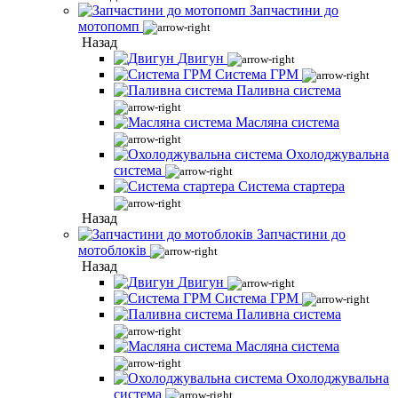
Запчастини до
мотопомп
Назад
Двигун
Система ГРМ
Паливна система
Масляна система
Охолоджувальна
система
Система стартера
Назад
Запчастини до
мотоблоків
Назад
Двигун
Система ГРМ
Паливна система
Масляна система
Охолоджувальна
система