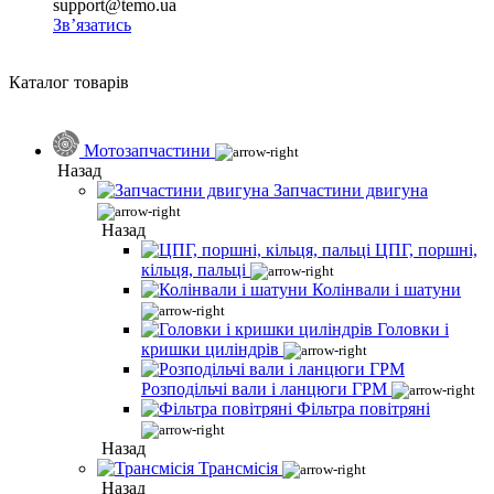
support@temo.ua
Зв’язатись
Каталог товарів
Мотозапчастини
Назад
Запчастини двигуна
Назад
ЦПГ, поршні,
кільця, пальці
Колінвали і шатуни
Головки і
кришки циліндрів
Розподільчі вали і ланцюги ГРМ
Фільтра повітряні
Назад
Трансмісія
Назад