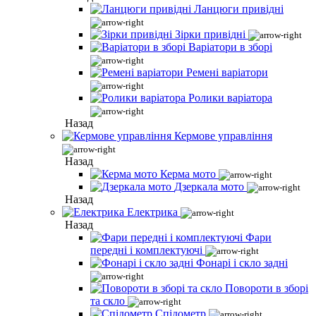
Ланцюги привідні
Зірки привідні
Варіатори в зборі
Ремені варіатори
Ролики варіатора
Назад
Кермове управління
Назад
Керма мото
Дзеркала мото
Назад
Електрика
Назад
Фари
передні і комплектуючі
Фонарі і скло задні
Повороти в зборі
та скло
Спідометр