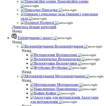
Трансмісійні оливи
Присадки
Омивачі і очисники
скла
Поліролі
Дивитись більше категорій
Назад
Екіпірування і захист
Назад
Велоекіпірування
Назад
Велошоломи
Велоперчатки
Велоокуляри
Футболки
Назад
Мотоекіпірування
Назад
Мотошоломи
Наколінники
Кофри
Аксесуари
для мотошоломів
Назад