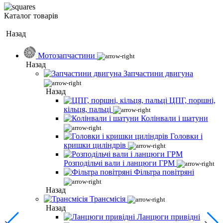
Каталог товарів
Назад
Мотозапчастини
Назад
Запчастини двигуна
Назад
ЦПГ, поршні,
кільця, пальці
Колінвали і шатуни
Головки і
кришки циліндрів
Розподільчі вали і ланцюги ГРМ
Фільтра повітряні
Назад
Трансмісія
Назад
Ланцюги привідні