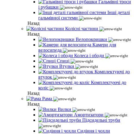
Гальмівні троси
і рубашки
Інші деталі
гальмівної системи
Назад
Колісні частини
Назад
Велопокришки
Камери для
велосипеда
Колеса і ободи
Спиці
Втулки
Комплектуючі до
втулок
Комплектуючі до
коліс
Назад
Рама
Назад
Вилки
Амортизатори
Підсидельні труби
Сидіння і чохли