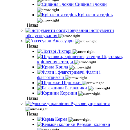
Сидіння і чохли
Кріплення сидінь
Назад
Інструменти
обслуговування
Аксесуари
Назад
Ліхтарі
Підставки,
кріплення, стенди
Крила
Фляги і
фляготримачі
Підніжки
Багажники
Корзини
Назад
Рульове управління
Назад
Керма
Кермові колонки