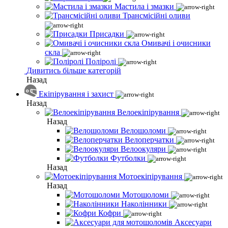
Мастила і змазки
Трансмісійні оливи
Присадки
Омивачі і очисники
скла
Поліролі
Дивитись більше категорій
Назад
Екіпірування і захист
Назад
Велоекіпірування
Назад
Велошоломи
Велоперчатки
Велоокуляри
Футболки
Назад
Мотоекіпірування
Назад
Мотошоломи
Наколінники
Кофри
Аксесуари