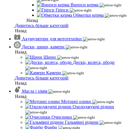
Виноси керма
Гріпси
Обмотки керма
Назад
Дивитись більше категорій
Назад
Акумулятори для мототехніки
Диски, шини, камери
Назад
Шини
Диски, колеса, ободи
Камери
Дивитись більше категорій
Назад
Масла і хімія
Назад
Моторні оливи
Охолоджуючі рідини
Очисники
Гальмівні рідини
Фарби