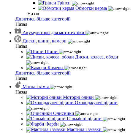
Гріпси
Обмотки керма
Назад
Дивитись більше категорій
Назад
Акумулятори для мототехніки
Диски, шини, камери
Назад
Шини
Диски, колеса, ободи
Камери
Дивитись більше категорій
Назад
Масла і хімія
Назад
Моторні оливи
Охолоджуючі рідини
Очисники
Гальмівні рідини
Фарби
Мастила і змазки