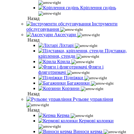
Кріплення сидінь
Назад
Інструменти
обслуговування
Аксесуари
Назад
Ліхтарі
Підставки,
кріплення, стенди
Крила
Фляги і
фляготримачі
Підніжки
Багажники
Корзини
Назад
Рульове управління
Назад
Керма
Кермові колонки
Виноси керма