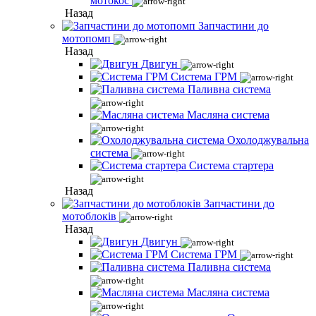
мотокос
Назад
Запчастини до
мотопомп
Назад
Двигун
Система ГРМ
Паливна система
Масляна система
Охолоджувальна
система
Система стартера
Назад
Запчастини до
мотоблоків
Назад
Двигун
Система ГРМ
Паливна система
Масляна система