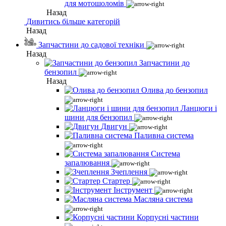
для мотошоломів
Назад
Дивитись більше категорій
Назад
Запчастини до садової техніки
Назад
Запчастини до
бензопил
Назад
Олива до бензопил
Ланцюги і
шини для бензопил
Двигун
Паливна система
Система
запалювання
Зчеплення
Стартер
Інструмент
Масляна система
Корпусні частини