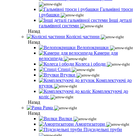
Гальмівні троси
і рубашки
Інші деталі
гальмівної системи
Назад
Колісні частини
Назад
Велопокришки
Камери для
велосипеда
Колеса і ободи
Спиці
Втулки
Комплектуючі до
втулок
Комплектуючі до
коліс
Назад
Рама
Назад
Вилки
Амортизатори
Підсидельні труби