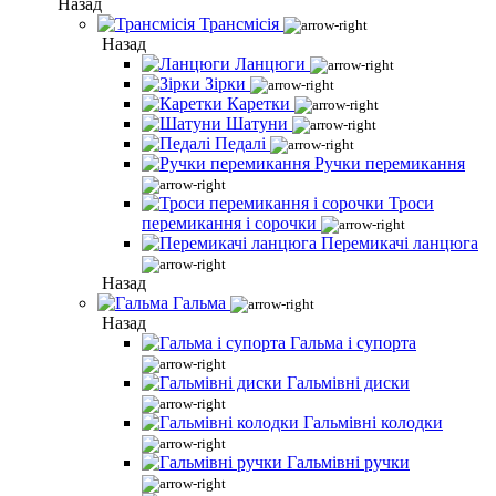
Назад
Трансмісія
Назад
Ланцюги
Зірки
Каретки
Шатуни
Педалі
Ручки перемикання
Троси
перемикання і сорочки
Перемикачі ланцюга
Назад
Гальма
Назад
Гальма і супорта
Гальмівні диски
Гальмівні колодки
Гальмівні ручки