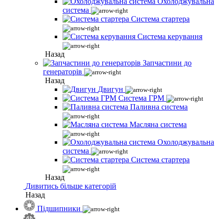
Охолоджувальна
система
Система стартера
Система керування
Назад
Запчастини до
генераторів
Назад
Двигун
Система ГРМ
Паливна система
Масляна система
Охолоджувальна
система
Система стартера
Назад
Дивитись більше категорій
Назад
Підшипники