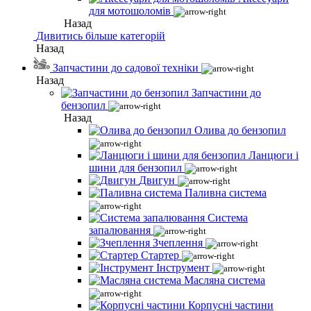
для мотошоломів
Назад
Дивитись більше категорій
Назад
Запчастини до садової техніки
Назад
Запчастини до
бензопил
Назад
Олива до бензопил
Ланцюги і
шини для бензопил
Двигун
Паливна система
Система
запалювання
Зчеплення
Стартер
Інструмент
Масляна система
Корпусні частини