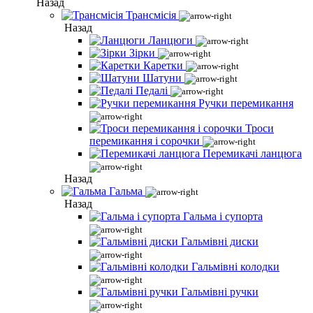
Назад
Трансмісія
Назад
Ланцюги
Зірки
Каретки
Шатуни
Педалі
Ручки перемикання
Троси
перемикання і сорочки
Перемикачі ланцюга
Назад
Гальма
Назад
Гальма і супорта
Гальмівні диски
Гальмівні колодки
Гальмівні ручки