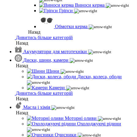
Виноси керма
Гріпси
Обмотки керма
Назад
Дивитись більше категорій
Назад
Акумулятори для мототехніки
Диски, шини, камери
Назад
Шини
Диски, колеса, ободи
Камери
Дивитись більше категорій
Назад
Масла і хімія
Назад
Моторні оливи
Охолоджуючі рідини
Очисники