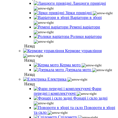
Ланцюги привідні
Зірки привідні
Варіатори в зборі
Ремені варіатори
Ролики варіатора
Назад
Кермове управління
Назад
Керма мото
Дзеркала мото
Назад
Електрика
Назад
Фари
передні і комплектуючі
Фонарі і скло задні
Повороти в зборі
та скло
Спідометр