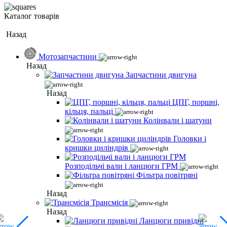
Каталог товарів
Назад
Мотозапчастини
Назад
Запчастини двигуна
Назад
ЦПГ, поршні,
кільця, пальці
Колінвали і шатуни
Головки і
кришки циліндрів
Розподільчі вали і ланцюги ГРМ
Фільтра повітряні
Назад
Трансмісія
Назад
Ланцюги привідні