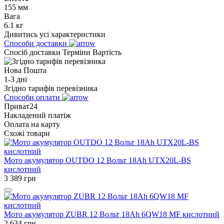
155 мм
Вага
6.1 кг
Дивитись усі характеристики
Способи доставки
Спосіб доставки
Терміни
Вартість
Нова Пошта
1-3 дні
Згідно тарифів перевізника
Способи оплати
Приват24
Накладений платіж
Оплата на карту
Схожі товари
Мото акумулятор OUTDO 12 Вольт 18Ah UTX20L-BS
кислотний
3 389
грн
Мото акумулятор ZUBR 12 Вольт 18Аh 6QW18 MF кислотний
2 634
грн