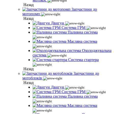
мотокос
Назад
Запчастини до
мотопомп
Назад
Двигун
Система ГРМ
Паливна система
Масляна система
Охолоджувальна
система
Система стартера
Назад
Запчастини до
мотоблоків
Назад
Двигун
Система ГРМ
Паливна система
Масляна система