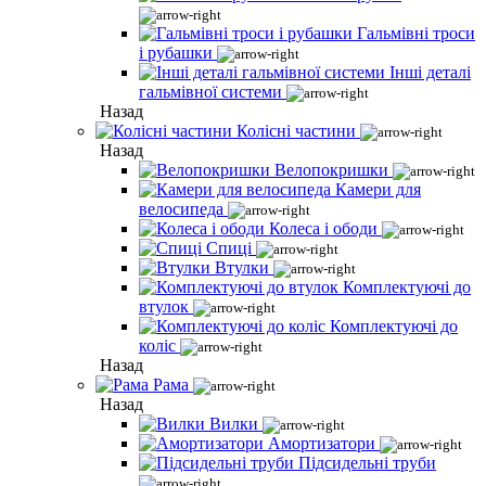
Гальмівні троси
і рубашки
Інші деталі
гальмівної системи
Назад
Колісні частини
Назад
Велопокришки
Камери для
велосипеда
Колеса і ободи
Спиці
Втулки
Комплектуючі до
втулок
Комплектуючі до
коліс
Назад
Рама
Назад
Вилки
Амортизатори
Підсидельні труби