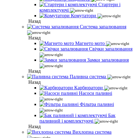
Стартери і
комплектуючі
Комутатори
Назад
Система запалювання
Назад
Магнето мото
Свічки запалювання
Замки запалювання
Назад
Паливна система
Назад
Карбюратори
Насоси паливні
Фільтра паливні
Бак
паливний і комплектуючі
Назад
Вихлопна система