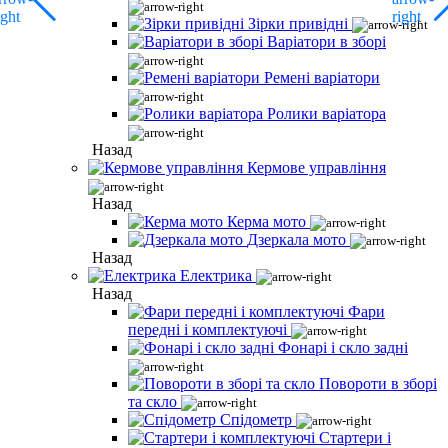
Зірки привідні
Варіатори в зборі
Ремені варіатори
Ролики варіатора
Назад
Кермове управління
Назад
Керма мото
Дзеркала мото
Назад
Електрика
Назад
Фари
передні і комплектуючі
Фонарі і скло задні
Повороти в зборі
та скло
Спідометр
Стартери і