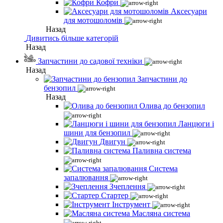
Кофри
Аксесуари
для мотошоломів
Назад
Дивитись більше категорій
Назад
Запчастини до садової техніки
Назад
Запчастини до
бензопил
Назад
Олива до бензопил
Ланцюги і
шини для бензопил
Двигун
Паливна система
Система
запалювання
Зчеплення
Стартер
Інструмент
Масляна система