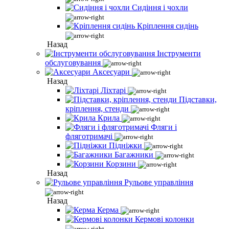
Сидіння і чохли
Кріплення сидінь
Назад
Інструменти
обслуговування
Аксесуари
Назад
Ліхтарі
Підставки,
кріплення, стенди
Крила
Фляги і
фляготримачі
Підніжки
Багажники
Корзини
Назад
Рульове управління
Назад
Керма
Кермові колонки