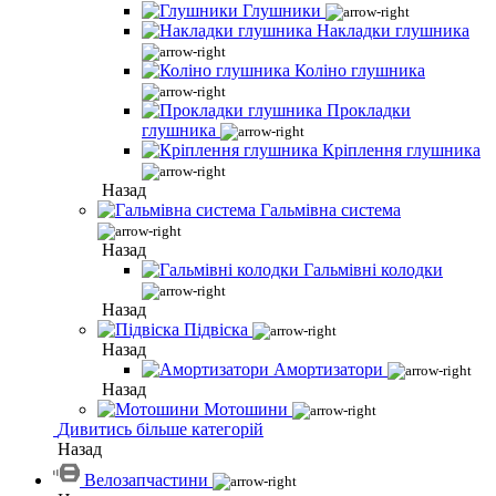
Глушники
Накладки глушника
Коліно глушника
Прокладки
глушника
Кріплення глушника
Назад
Гальмівна система
Назад
Гальмівні колодки
Назад
Підвіска
Назад
Амортизатори
Назад
Мотошини
Дивитись більше категорій
Назад
Велозапчастини