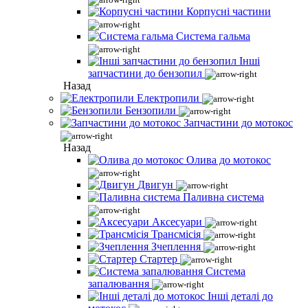
Корпусні частини
Система гальма
Інші
запчастини до бензопил
Назад
Електропили
Бензопили
Запчастини до мотокос
Назад
Олива до мотокос
Двигун
Паливна система
Аксесуари
Трансмісія
Зчеплення
Стартер
Система
запалювання
Інші деталі до