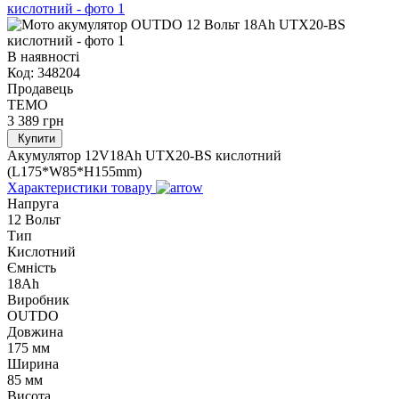
В наявності
Код:
348204
Продавець
TEMO
3 389
грн
Купити
Акумулятор 12V18Аh UTX20-BS кислотний
(L175*W85*H155mm)
Характеристики товару
Напруга
12 Вольт
Тип
Кислотний
Ємність
18Ah
Виробник
OUTDO
Довжина
175 мм
Ширина
85 мм
Висота