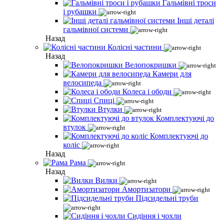
Гальмівні троси
і рубашки
Інші деталі
гальмівної системи
Назад
Колісні частини
Назад
Велопокришки
Камери для
велосипеда
Колеса і ободи
Спиці
Втулки
Комплектуючі до
втулок
Комплектуючі до
коліс
Назад
Рама
Назад
Вилки
Амортизатори
Підсидельні труби
Сидіння і чохли