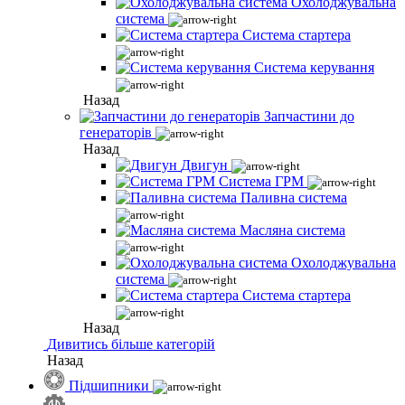
Охолоджувальна
система
Система стартера
Система керування
Назад
Запчастини до
генераторів
Назад
Двигун
Система ГРМ
Паливна система
Масляна система
Охолоджувальна
система
Система стартера
Назад
Дивитись більше категорій
Назад
Підшипники