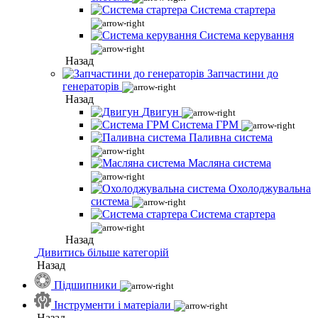
Система стартера
Система керування
Назад
Запчастини до
генераторів
Назад
Двигун
Система ГРМ
Паливна система
Масляна система
Охолоджувальна
система
Система стартера
Назад
Дивитись більше категорій
Назад
Підшипники
Інструменти і матеріали
Назад