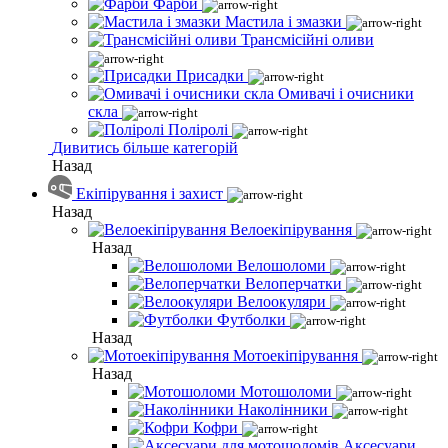
Фарби
Мастила і змазки
Трансмісійні оливи
Присадки
Омивачі і очисники
скла
Поліролі
Дивитись більше категорій
Назад
Екіпірування і захист
Назад
Велоекіпірування
Назад
Велошоломи
Велоперчатки
Велоокуляри
Футболки
Назад
Мотоекіпірування
Назад
Мотошоломи
Наколінники
Кофри
Аксесуари