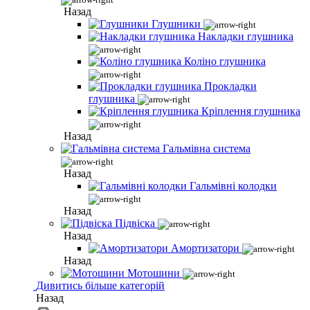
Назад
Глушники
Накладки глушника
Коліно глушника
Прокладки
глушника
Кріплення глушника
Назад
Гальмівна система
Назад
Гальмівні колодки
Назад
Підвіска
Назад
Амортизатори
Назад
Мотошини
Дивитись більше категорій
Назад