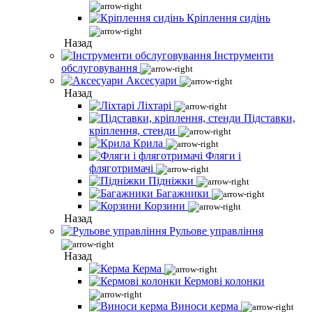
Кріплення сидінь
Назад
Інструменти
обслуговування
Аксесуари
Назад
Ліхтарі
Підставки,
кріплення, стенди
Крила
Фляги і
фляготримачі
Підніжки
Багажники
Корзини
Назад
Рульове управління
Назад
Керма
Кермові колонки
Виноси керма