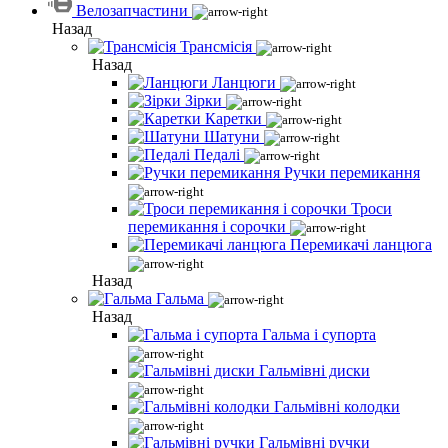
Велозапчастини
Назад
Трансмісія
Назад
Ланцюги
Зірки
Каретки
Шатуни
Педалі
Ручки перемикання
Троси
перемикання і сорочки
Перемикачі ланцюга
Назад
Гальма
Назад
Гальма і супорта
Гальмівні диски
Гальмівні колодки
Гальмівні ручки