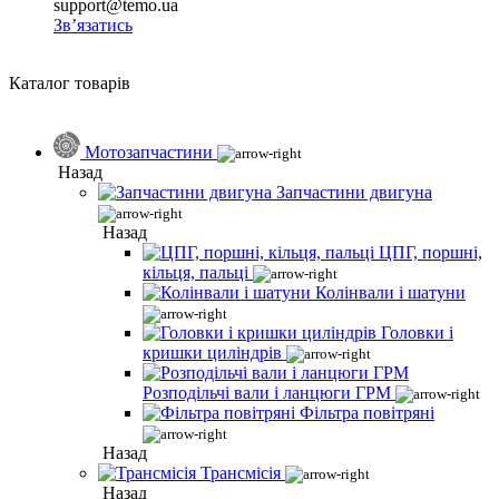
support@temo.ua
Зв’язатись
Каталог товарів
Мотозапчастини
Назад
Запчастини двигуна
Назад
ЦПГ, поршні,
кільця, пальці
Колінвали і шатуни
Головки і
кришки циліндрів
Розподільчі вали і ланцюги ГРМ
Фільтра повітряні
Назад
Трансмісія
Назад