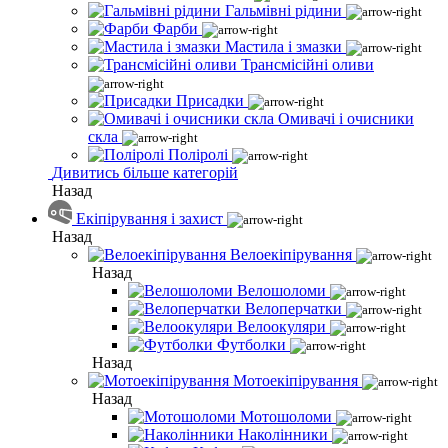
Гальмівні рідини
Фарби
Мастила і змазки
Трансмісійні оливи
Присадки
Омивачі і очисники
скла
Поліролі
Дивитись більше категорій
Назад
Екіпірування і захист
Назад
Велоекіпірування
Назад
Велошоломи
Велоперчатки
Велоокуляри
Футболки
Назад
Мотоекіпірування
Назад
Мотошоломи
Наколінники