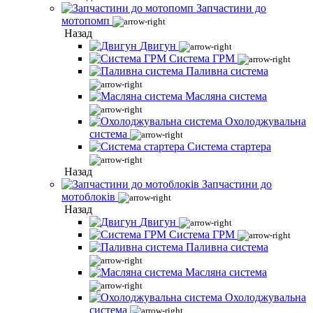
Запчастини до
мотопомп
Назад
Двигун
Система ГРМ
Паливна система
Масляна система
Охолоджувальна
система
Система стартера
Назад
Запчастини до
мотоблоків
Назад
Двигун
Система ГРМ
Паливна система
Масляна система
Охолоджувальна
система