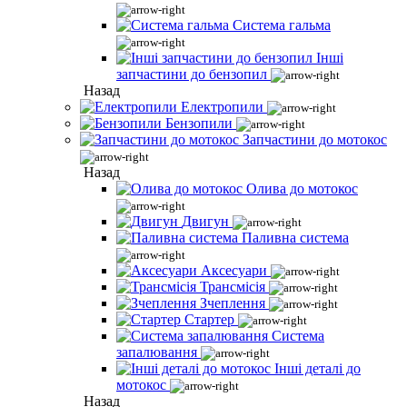
Система гальма
Інші
запчастини до бензопил
Назад
Електропили
Бензопили
Запчастини до мотокос
Назад
Олива до мотокос
Двигун
Паливна система
Аксесуари
Трансмісія
Зчеплення
Стартер
Система
запалювання
Інші деталі до
мотокос
Назад