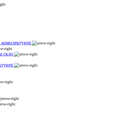
і комплектуючі
а скло
ктуючі