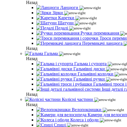
Назад
Ланцюги
Зірки
Каретки
Шатуни
Педалі
Ручки перемикання
Троси переми
Перемикачі ланцюга
Назад
Гальма
Назад
Гальма і супорта
Гальмівні диски
Гальмівні колодки
Гальмівні ручки
Гальмівні троси 
Інші деталі 
Назад
Колісні частини
Назад
Велопокришки
Камери для велосип
Колеса і ободи
Спиці