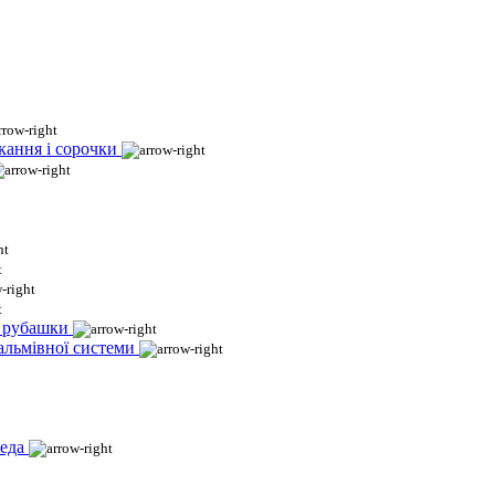
кання і сорочки
і рубашки
гальмівної системи
еда