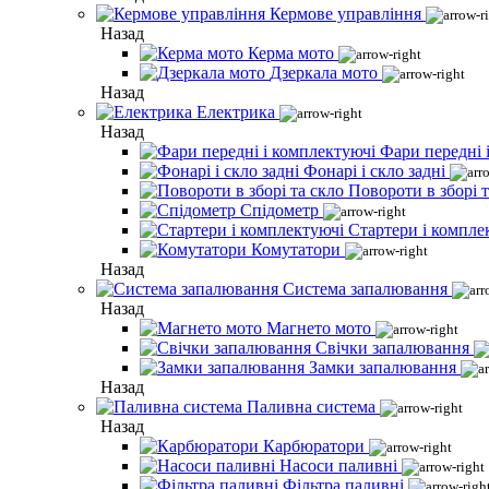
Кермове управління
Назад
Керма мото
Дзеркала мото
Назад
Електрика
Назад
Фари передні 
Фонарі і скло задні
Повороти в зборі т
Спідометр
Стартери і компле
Комутатори
Назад
Система запалювання
Назад
Магнето мото
Свічки запалювання
Замки запалювання
Назад
Паливна система
Назад
Карбюратори
Насоси паливні
Фільтра паливні