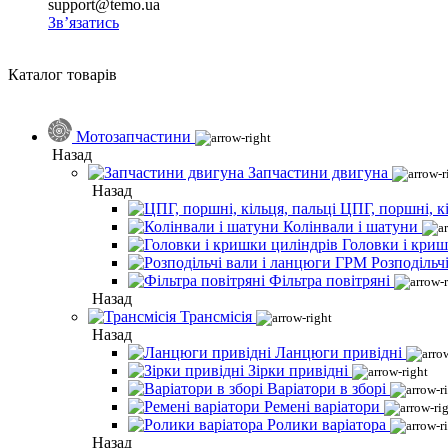
support@temo.ua
Зв’язатись
Каталог товарів
Мотозапчастини
Назад
Запчастини двигуна
Назад
ЦПГ, поршні, кі
Колінвали і шатуни
Головки і криш
Розподільч
Фільтра повітряні
Назад
Трансмісія
Назад
Ланцюги привідні
Зірки привідні
Варіатори в зборі
Ремені варіатори
Ролики варіатора
Назад