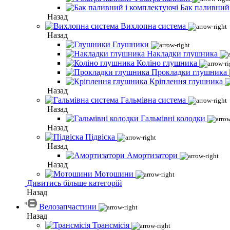
Бак паливний
Назад
Вихлопна система
Назад
Глушники
Накладки глушника
Коліно глушника
Прокладки глушника
Кріплення глушника
Назад
Гальмівна система
Назад
Гальмівні колодки
Назад
Підвіска
Назад
Амортизатори
Назад
Мотошини
Дивитись більше категорій
Назад
Велозапчастини
Назад
Трансмісія