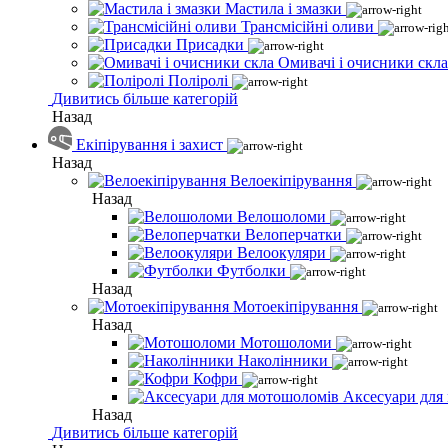
Мастила і змазки
Трансмісійні оливи
Присадки
Омивачі і очисники скла
Поліролі
Дивитись більше категорій
Назад
Екіпірування і захист
Назад
Велоекіпірування
Назад
Велошоломи
Велоперчатки
Велоокуляри
Футболки
Назад
Мотоекіпірування
Назад
Мотошоломи
Наколінники
Кофри
Аксесуари для
Назад
Дивитись більше категорій