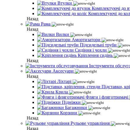
Втулки
Комплектуючі до в
Комплектуючі до кол
Назад
Рама
Назад
Вилки
Амортизатори
Підсидельні труби
Сидіння і чохли
Кріплення сидінь
Назад
Інструменти обслуг
Аксесуари
Назад
Ліхтарі
Підставки, кр
Крила
Фляги і фляготримачі
Підніжки
Багажники
Корзини
Назад
Рульове управління
Назад