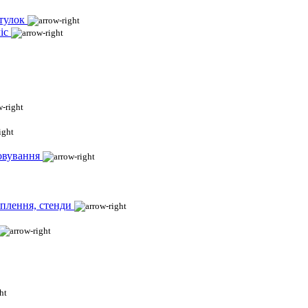
тулок
іс
овування
іплення, стенди