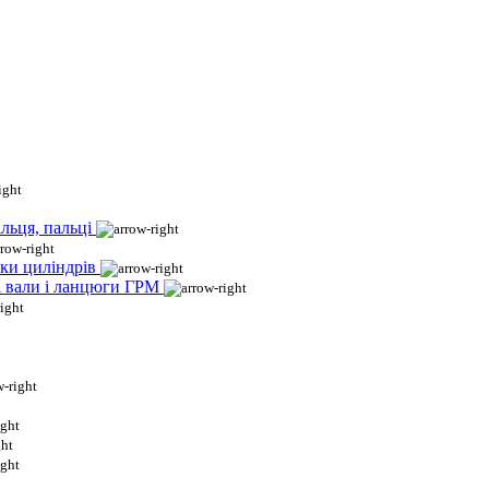
льця, пальці
ки циліндрів
і вали і ланцюги ГРМ