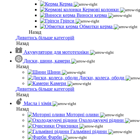
Керма
Кермові колонки
Виноси керма
Гріпси
Обмотки керма
Назад
Дивитись більше категорій
Назад
Акумулятори для мототехніки
Диски, шини, камери
Назад
Шини
Диски, колеса, ободи
Камери
Дивитись більше категорій
Назад
Масла і хімія
Назад
Моторні оливи
Охолоджуючі рідини
Очисники
Гальмівні рідини
Фарби