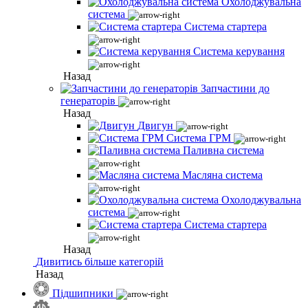
Охолоджувальна
система
Система стартера
Система керування
Назад
Запчастини до
генераторів
Назад
Двигун
Система ГРМ
Паливна система
Масляна система
Охолоджувальна
система
Система стартера
Назад
Дивитись більше категорій
Назад
Підшипники