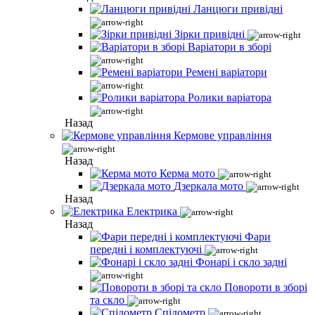
Ланцюги привідні
Зірки привідні
Варіатори в зборі
Ремені варіатори
Ролики варіатора
Назад
Кермове управління
Назад
Керма мото
Дзеркала мото
Назад
Електрика
Назад
Фари
передні і комплектуючі
Фонарі і скло задні
Повороти в зборі
та скло
Спідометр