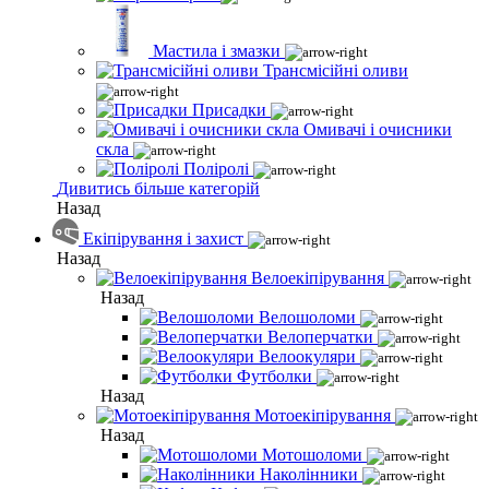
Мастила і змазки
Трансмісійні оливи
Присадки
Омивачі і очисники
скла
Поліролі
Дивитись більше категорій
Назад
Екіпірування і захист
Назад
Велоекіпірування
Назад
Велошоломи
Велоперчатки
Велоокуляри
Футболки
Назад
Мотоекіпірування
Назад
Мотошоломи
Наколінники