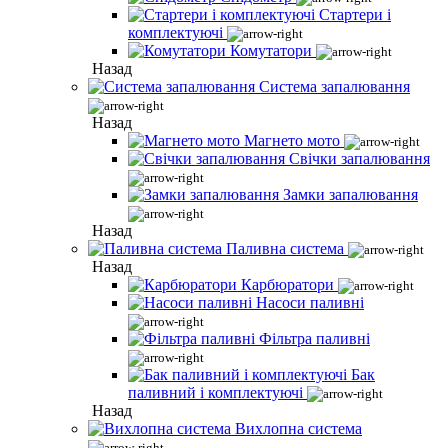
Стартери і
комплектуючі
Комутатори
Назад
Система запалювання
Назад
Магнето мото
Свічки запалювання
Замки запалювання
Назад
Паливна система
Назад
Карбюратори
Насоси паливні
Фільтра паливні
Бак
паливний і комплектуючі
Назад
Вихлопна система