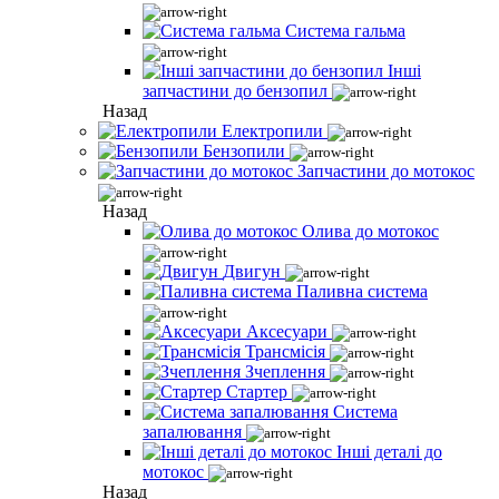
Система гальма
Інші
запчастини до бензопил
Назад
Електропили
Бензопили
Запчастини до мотокос
Назад
Олива до мотокос
Двигун
Паливна система
Аксесуари
Трансмісія
Зчеплення
Стартер
Система
запалювання
Інші деталі до
мотокос
Назад