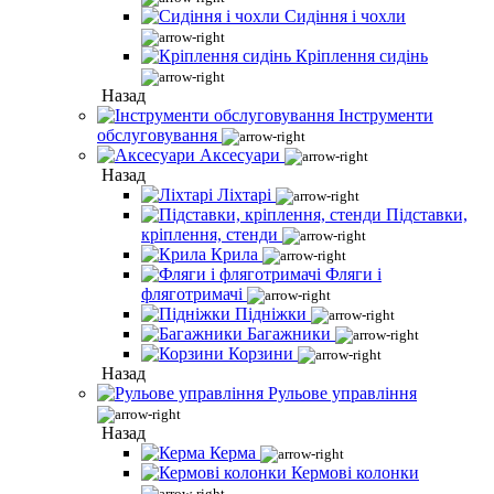
Сидіння і чохли
Кріплення сидінь
Назад
Інструменти
обслуговування
Аксесуари
Назад
Ліхтарі
Підставки,
кріплення, стенди
Крила
Фляги і
фляготримачі
Підніжки
Багажники
Корзини
Назад
Рульове управління
Назад
Керма
Кермові колонки