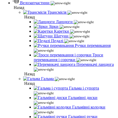
Велозапчастини
Назад
Трансмісія
Назад
Ланцюги
Зірки
Каретки
Шатуни
Педалі
Ручки перемикання
Троси
перемикання і сорочки
Перемикачі ланцюга
Назад
Гальма
Назад
Гальма і супорта
Гальмівні диски
Гальмівні колодки
Гальмівні ручки