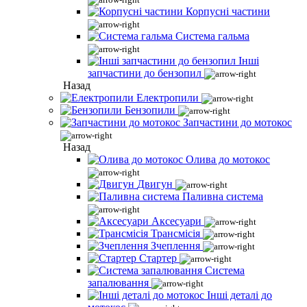
Корпусні частини
Система гальма
Інші
запчастини до бензопил
Назад
Електропили
Бензопили
Запчастини до мотокос
Назад
Олива до мотокос
Двигун
Паливна система
Аксесуари
Трансмісія
Зчеплення
Стартер
Система
запалювання
Інші деталі до