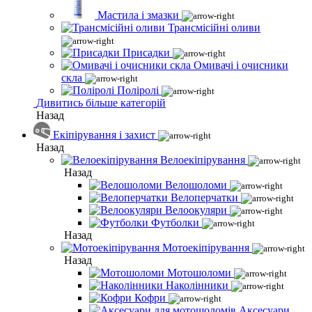
Мастила і змазки
Трансмісійні оливи
Присадки
Омивачі і очисники
скла
Поліролі
Дивитись більше категорій
Назад
Екіпірування і захист
Назад
Велоекіпірування
Назад
Велошоломи
Велоперчатки
Велоокуляри
Футболки
Назад
Мотоекіпірування
Назад
Мотошоломи
Наколінники
Кофри
Аксесуари