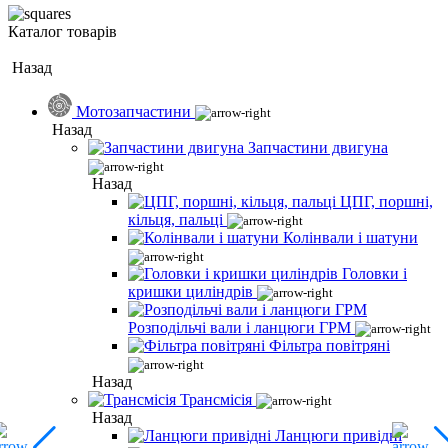
Каталог товарів
Назад
Мотозапчастини
Назад
Запчастини двигуна
Назад
ЦПГ, поршні,
кільця, пальці
Колінвали і шатуни
Головки і
кришки циліндрів
Розподільчі вали і ланцюги ГРМ
Фільтра повітряні
Назад
Трансмісія
Назад
Ланцюги привідні