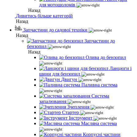
для мотошоломів
Назад
Дивитись більше категорій
Назад
Запчастини до садової техніки
Назад
Запчастини до
бензопил
Назад
Олива до бензопил
Ланцюги і
шини для бензопил
Двигун
Паливна система
Система
запалювання
Зчеплення
Стартер
Інструмент
Масляна система
Корпусні частини