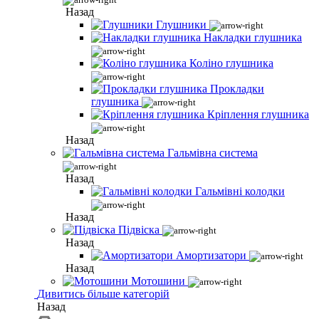
Назад
Глушники
Накладки глушника
Коліно глушника
Прокладки
глушника
Кріплення глушника
Назад
Гальмівна система
Назад
Гальмівні колодки
Назад
Підвіска
Назад
Амортизатори
Назад
Мотошини
Дивитись більше категорій
Назад