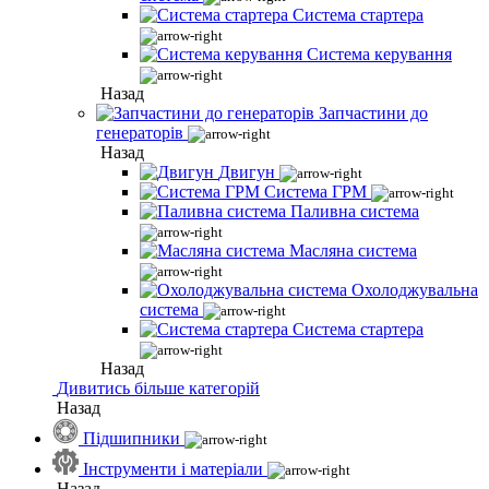
Система стартера
Система керування
Назад
Запчастини до
генераторів
Назад
Двигун
Система ГРМ
Паливна система
Масляна система
Охолоджувальна
система
Система стартера
Назад
Дивитись більше категорій
Назад
Підшипники
Інструменти і матеріали
Назад