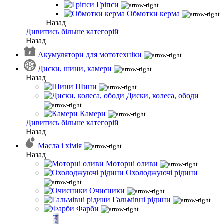
Гріпси
Обмотки керма
Назад
Дивитись більше категорій
Назад
Акумулятори для мототехніки
Диски, шини, камери
Назад
Шини
Диски, колеса, ободи
Камери
Дивитись більше категорій
Назад
Масла і хімія
Назад
Моторні оливи
Охолоджуючі рідини
Очисники
Гальмівні рідини
Фарби