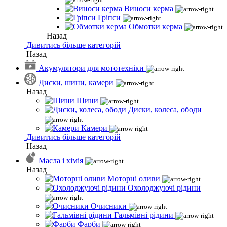
Виноси керма
Гріпси
Обмотки керма
Назад
Дивитись більше категорій
Назад
Акумулятори для мототехніки
Диски, шини, камери
Назад
Шини
Диски, колеса, ободи
Камери
Дивитись більше категорій
Назад
Масла і хімія
Назад
Моторні оливи
Охолоджуючі рідини
Очисники
Гальмівні рідини
Фарби