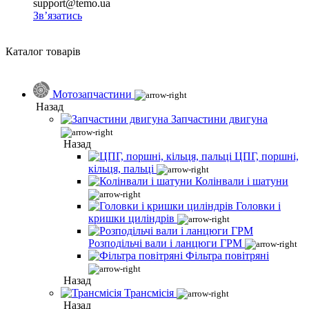
support@temo.ua
Зв’язатись
Каталог товарів
Мотозапчастини
Назад
Запчастини двигуна
Назад
ЦПГ, поршні,
кільця, пальці
Колінвали і шатуни
Головки і
кришки циліндрів
Розподільчі вали і ланцюги ГРМ
Фільтра повітряні
Назад
Трансмісія
Назад