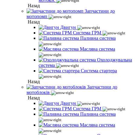
мотокос
Назад
Запчастини до
мотопомп
Назад
Двигун
Система ГРМ
Паливна система
Масляна система
Охолоджувальна
система
Система стартера
Назад
Запчастини до
мотоблоків
Назад
Двигун
Система ГРМ
Паливна система
Масляна система