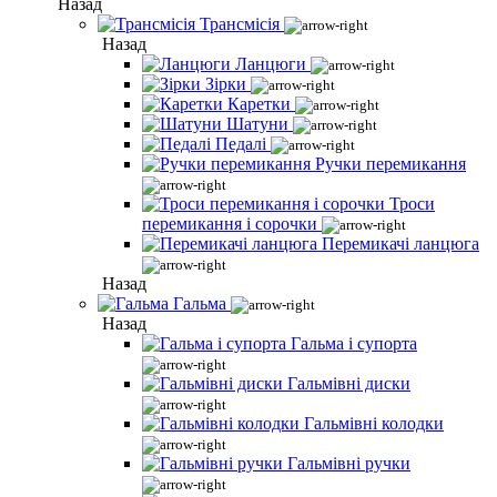
Назад
Трансмісія
Назад
Ланцюги
Зірки
Каретки
Шатуни
Педалі
Ручки перемикання
Троси
перемикання і сорочки
Перемикачі ланцюга
Назад
Гальма
Назад
Гальма і супорта
Гальмівні диски
Гальмівні колодки
Гальмівні ручки