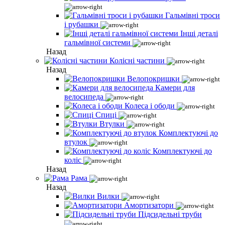
Гальмівні троси
і рубашки
Інші деталі
гальмівної системи
Назад
Колісні частини
Назад
Велопокришки
Камери для
велосипеда
Колеса і ободи
Спиці
Втулки
Комплектуючі до
втулок
Комплектуючі до
коліс
Назад
Рама
Назад
Вилки
Амортизатори
Підсидельні труби