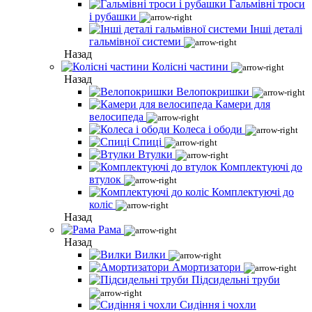
Гальмівні троси
і рубашки
Інші деталі
гальмівної системи
Назад
Колісні частини
Назад
Велопокришки
Камери для
велосипеда
Колеса і ободи
Спиці
Втулки
Комплектуючі до
втулок
Комплектуючі до
коліс
Назад
Рама
Назад
Вилки
Амортизатори
Підсидельні труби
Сидіння і чохли