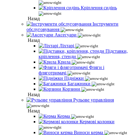
Кріплення сидінь
Назад
Інструменти
обслуговування
Аксесуари
Назад
Ліхтарі
Підставки,
кріплення, стенди
Крила
Фляги і
фляготримачі
Підніжки
Багажники
Корзини
Назад
Рульове управління
Назад
Керма
Кермові колонки
Виноси керма