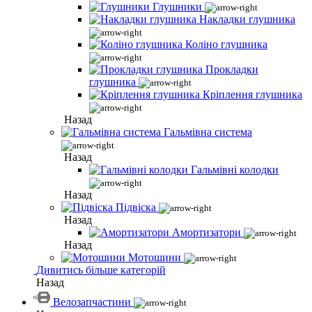
Глушники
Накладки глушника
Коліно глушника
Прокладки
глушника
Кріплення глушника
Назад
Гальмівна система
Назад
Гальмівні колодки
Назад
Підвіска
Назад
Амортизатори
Назад
Мотошини
Дивитись більше категорій
Назад
Велозапчастини