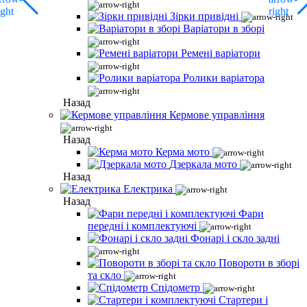
Зірки привідні
Варіатори в зборі
Ремені варіатори
Ролики варіатора
Назад
Кермове управління
Назад
Керма мото
Дзеркала мото
Назад
Електрика
Назад
Фари
передні і комплектуючі
Фонарі і скло задні
Повороти в зборі
та скло
Спідометр
Стартери і