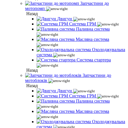
Запчастини до
мотопомп
Назад
Двигун
Система ГРМ
Паливна система
Масляна система
Охолоджувальна
система
Система стартера
Назад
Запчастини до
мотоблоків
Назад
Двигун
Система ГРМ
Паливна система
Масляна система
Охолоджувальна
система