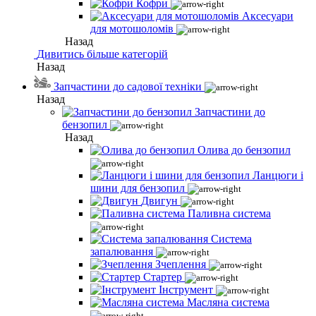
Кофри
Аксесуари
для мотошоломів
Назад
Дивитись більше категорій
Назад
Запчастини до садової техніки
Назад
Запчастини до
бензопил
Назад
Олива до бензопил
Ланцюги і
шини для бензопил
Двигун
Паливна система
Система
запалювання
Зчеплення
Стартер
Інструмент
Масляна система