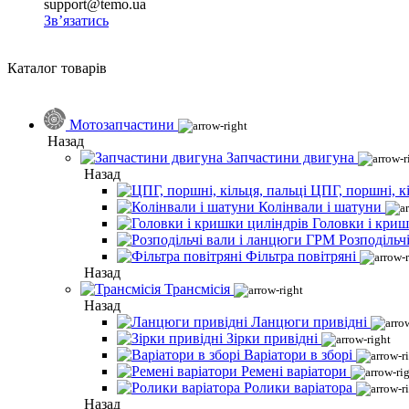
support@temo.ua
Зв’язатись
Каталог товарів
Мотозапчастини
Назад
Запчастини двигуна
Назад
ЦПГ, поршні, кі
Колінвали і шатуни
Головки і криш
Розподільч
Фільтра повітряні
Назад
Трансмісія
Назад
Ланцюги привідні
Зірки привідні
Варіатори в зборі
Ремені варіатори
Ролики варіатора
Назад