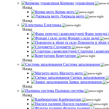
Кермове управління
Назад
Керма мото
Дзеркала мото
Назад
Електрика
Назад
Фари передні 
Фонарі і скло задні
Повороти в зборі т
Спідометр
Стартери і компле
Комутатори
Назад
Система запалювання
Назад
Магнето мото
Свічки запалювання
Замки запалювання
Назад
Паливна система
Назад
Карбюратори
Насоси паливні
Фільтра паливні