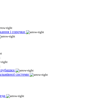
кання і сорочки
і рубашки
гальмівної системи
еда