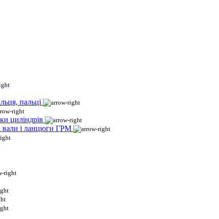
льця, пальці
ки циліндрів
і вали і ланцюги ГРМ