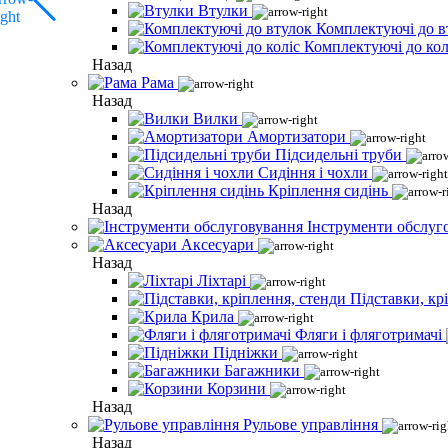
Втулки
Комплектуючі до в
Комплектуючі до кол
Назад
Рама
Назад
Вилки
Амортизатори
Підсидельні труби
Сидіння і чохли
Кріплення сидінь
Назад
Інструменти обслуг
Аксесуари
Назад
Ліхтарі
Підставки, кр
Крила
Фляги і фляготримачі
Підніжки
Багажники
Корзини
Назад
Рульове управління
Назад