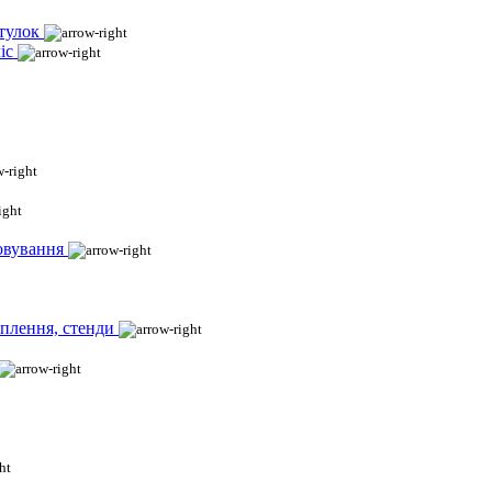
тулок
іс
овування
іплення, стенди