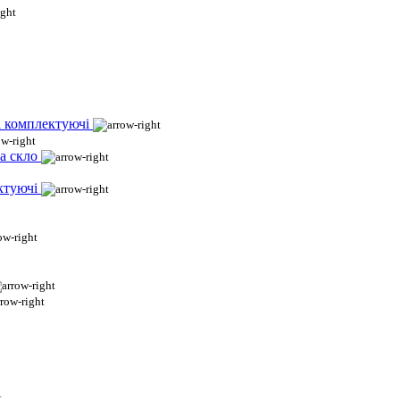
і комплектуючі
а скло
ктуючі