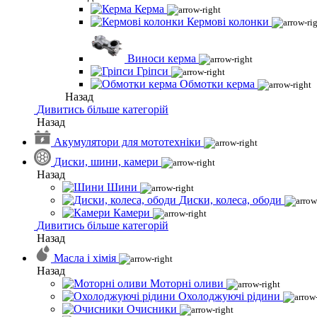
Керма
Кермові колонки
Виноси керма
Гріпси
Обмотки керма
Назад
Дивитись більше категорій
Назад
Акумулятори для мототехніки
Диски, шини, камери
Назад
Шини
Диски, колеса, ободи
Камери
Дивитись більше категорій
Назад
Масла і хімія
Назад
Моторні оливи
Охолоджуючі рідини
Очисники