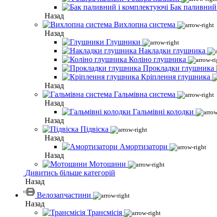
Бак паливний
Назад
Вихлопна система
Назад
Глушники
Накладки глушника
Коліно глушника
Прокладки глушника
Кріплення глушника
Назад
Гальмівна система
Назад
Гальмівні колодки
Назад
Підвіска
Назад
Амортизатори
Назад
Мотошини
Дивитись більше категорій
Назад
Велозапчастини
Назад
Трансмісія