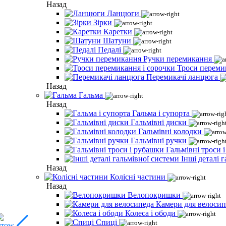
Назад
Ланцюги
Зірки
Каретки
Шатуни
Педалі
Ручки перемикання
Троси переми
Перемикачі ланцюга
Назад
Гальма
Назад
Гальма і супорта
Гальмівні диски
Гальмівні колодки
Гальмівні ручки
Гальмівні троси 
Інші деталі 
Назад
Колісні частини
Назад
Велопокришки
Камери для велосип
Колеса і ободи
Спиці