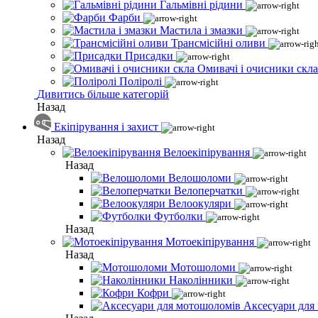
Гальмівні рідини
Фарби
Мастила і змазки
Трансмісійні оливи
Присадки
Омивачі і очисники скла
Поліролі
Дивитись більше категорій
Назад
Екіпірування і захист
Назад
Велоекіпірування
Назад
Велошоломи
Велоперчатки
Велоокуляри
Футболки
Назад
Мотоекіпірування
Назад
Мотошоломи
Наколінники
Кофри
Аксесуари для