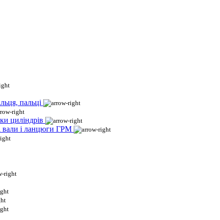
льця, пальці
ки циліндрів
і вали і ланцюги ГРМ