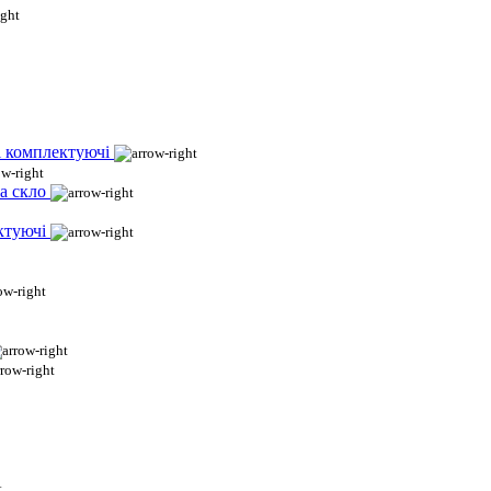
і комплектуючі
а скло
ктуючі