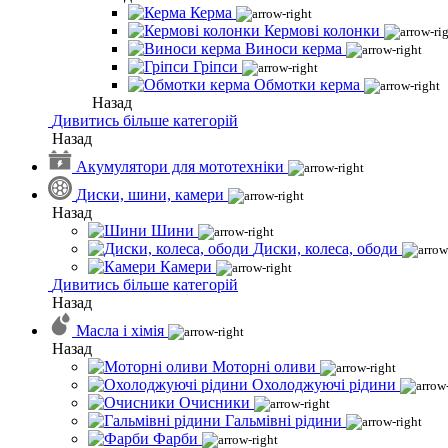
Керма
Кермові колонки
Виноси керма
Гріпси
Обмотки керма
Назад
Дивитись більше категорій
Назад
Акумулятори для мототехніки
Диски, шини, камери
Назад
Шини
Диски, колеса, ободи
Камери
Дивитись більше категорій
Назад
Масла і хімія
Назад
Моторні оливи
Охолоджуючі рідини
Очисники
Гальмівні рідини
Фарби