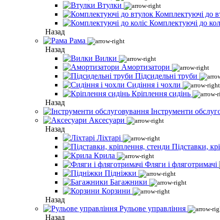
Втулки
Комплектуючі до в
Комплектуючі до кол
Назад
Рама
Назад
Вилки
Амортизатори
Підсидельні труби
Сидіння і чохли
Кріплення сидінь
Назад
Інструменти обслуг
Аксесуари
Назад
Ліхтарі
Підставки, кр
Крила
Фляги і фляготримачі
Підніжки
Багажники
Корзини
Назад
Рульове управління
Назад