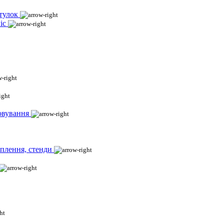
тулок
іс
овування
іплення, стенди