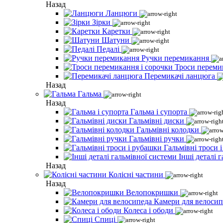
Назад
Ланцюги
Зірки
Каретки
Шатуни
Педалі
Ручки перемикання
Троси переми
Перемикачі ланцюга
Назад
Гальма
Назад
Гальма і супорта
Гальмівні диски
Гальмівні колодки
Гальмівні ручки
Гальмівні троси 
Інші деталі 
Назад
Колісні частини
Назад
Велопокришки
Камери для велосип
Колеса і ободи
Спиці