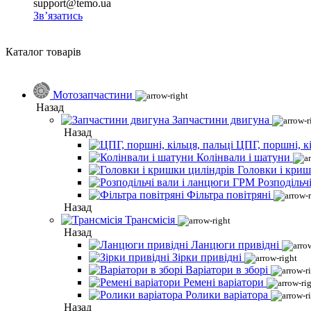
support@temo.ua
Зв’язатись
Каталог товарів
Мотозапчастини
Назад
Запчастини двигуна
Назад
ЦПГ, поршні, кі
Колінвали і шатуни
Головки і криш
Розподільч
Фільтра повітряні
Назад
Трансмісія
Назад
Ланцюги привідні
Зірки привідні
Варіатори в зборі
Ремені варіатори
Ролики варіатора
Назад