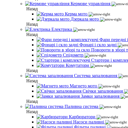
Кермове управління
Назад
Керма мото
Дзеркала мото
Назад
Електрика
Назад
Фари передні 
Фонарі і скло задні
Повороти в зборі т
Спідометр
Стартери і компле
Комутатори
Назад
Система запалювання
Назад
Магнето мото
Свічки запалювання
Замки запалювання
Назад
Паливна система
Назад
Карбюратори
Насоси паливні
Фільтра паливні