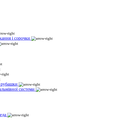
кання і сорочки
і рубашки
гальмівної системи
еда