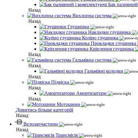
Бак паливний
Назад
Вихлопна система
Назад
Глушники
Накладки глушника
Коліно глушника
Прокладки глушника
Кріплення глушника
Назад
Гальмівна система
Назад
Гальмівні колодки
Назад
Підвіска
Назад
Амортизатори
Назад
Мотошини
Дивитись більше категорій
Назад
Велозапчастини
Назад
Трансмісія