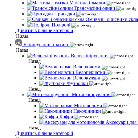
Мастила і змазки
Трансмісійні оливи
Присадки
Омивачі і очисники скла
Поліролі
Дивитись більше категорій
Назад
Екіпірування і захист
Назад
Велоекіпірування
Назад
Велошоломи
Велоперчатки
Велоокуляри
Футболки
Назад
Мотоекіпірування
Назад
Мотошоломи
Наколінники
Кофри
Аксесуари для
Назад
Дивитись більше категорій