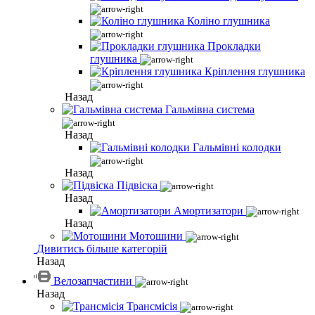
Коліно глушника
Прокладки
глушника
Кріплення глушника
Назад
Гальмівна система
Назад
Гальмівні колодки
Назад
Підвіска
Назад
Амортизатори
Назад
Мотошини
Дивитись більше категорій
Назад
Велозапчастини
Назад
Трансмісія