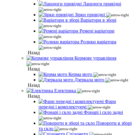
Ланцюги привідні
Зірки привідні
Варіатори в зборі
Ремені варіатори
Ролики варіатора
Назад
Кермове управління
Назад
Керма мото
Дзеркала мото
Назад
Електрика
Назад
Фари
передні і комплектуючі
Фонарі і скло задні
Повороти в зборі
та скло
Спідометр