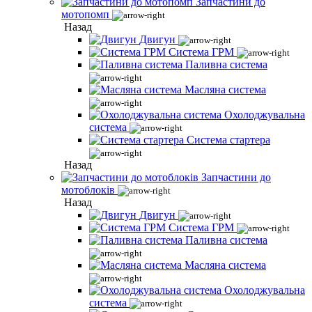
Запчастини до
мотопомп
Назад
Двигун
Система ГРМ
Паливна система
Масляна система
Охолоджувальна
система
Система стартера
Назад
Запчастини до
мотоблоків
Назад
Двигун
Система ГРМ
Паливна система
Масляна система
Охолоджувальна
система