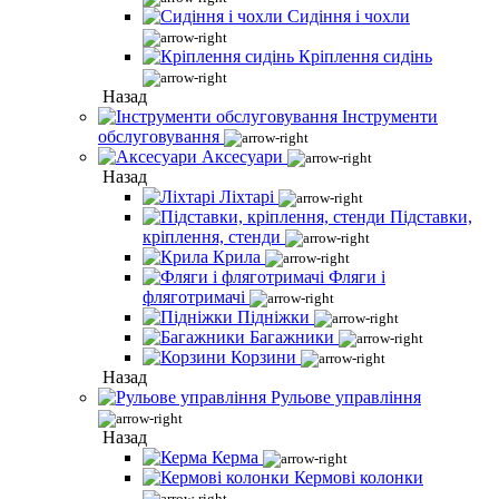
Сидіння і чохли
Кріплення сидінь
Назад
Інструменти
обслуговування
Аксесуари
Назад
Ліхтарі
Підставки,
кріплення, стенди
Крила
Фляги і
фляготримачі
Підніжки
Багажники
Корзини
Назад
Рульове управління
Назад
Керма
Кермові колонки