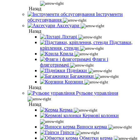
Назад
Інструменти
обслуговування
Аксесуари
Назад
Ліхтарі
Підставки,
кріплення, стенди
Крила
Фляги і
фляготримачі
Підніжки
Багажники
Корзини
Назад
Рульове управління
Назад
Керма
Кермові колонки
Виноси керма
Гріпси
Обмотки керма