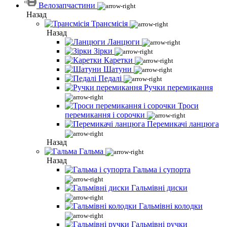
Велозапчастини
Назад
Трансмісія
Назад
Ланцюги
Зірки
Каретки
Шатуни
Педалі
Ручки перемикання
Троси
перемикання і сорочки
Перемикачі ланцюга
Назад
Гальма
Назад
Гальма і супорта
Гальмівні диски
Гальмівні колодки
Гальмівні ручки