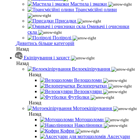
Мастила і змазки
Трансмісійні оливи
Присадки
Омивачі і очисники
скла
Поліролі
Дивитись більше категорій
Назад
Екіпірування і захист
Назад
Велоекіпірування
Назад
Велошоломи
Велоперчатки
Велоокуляри
Футболки
Назад
Мотоекіпірування
Назад
Мотошоломи
Наколінники
Кофри
Аксесуари