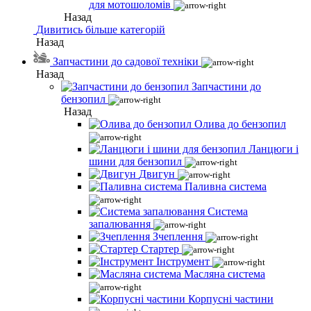
для мотошоломів
Назад
Дивитись більше категорій
Назад
Запчастини до садової техніки
Назад
Запчастини до
бензопил
Назад
Олива до бензопил
Ланцюги і
шини для бензопил
Двигун
Паливна система
Система
запалювання
Зчеплення
Стартер
Інструмент
Масляна система
Корпусні частини