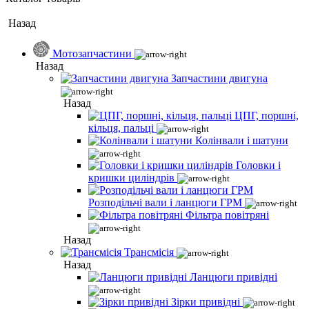
Назад
Мотозапчастини
Назад
Запчастини двигуна
Назад
ЦПГ, поршні,
кільця, пальці
Колінвали і шатуни
Головки і
кришки циліндрів
Розподільчі вали і ланцюги ГРМ
Фільтра повітряні
Назад
Трансмісія
Назад
Ланцюги привідні
Зірки привідні