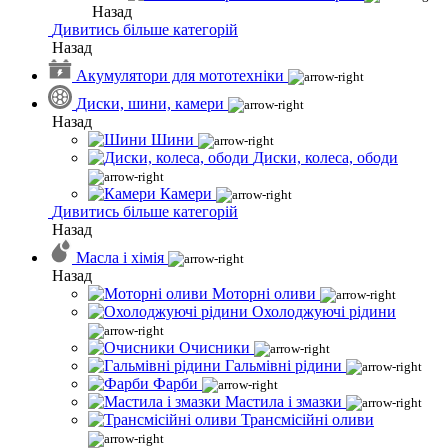
Назад
Дивитись більше категорій
Назад
Акумулятори для мототехніки
Диски, шини, камери
Назад
Шини
Диски, колеса, ободи
Камери
Дивитись більше категорій
Назад
Масла і хімія
Назад
Моторні оливи
Охолоджуючі рідини
Очисники
Гальмівні рідини
Фарби
Мастила і змазки
Трансмісійні оливи