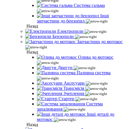
Система гальма
Інші
запчастини до бензопил
Назад
Електропили
Бензопили
Запчастини до мотокос
Назад
Олива до мотокос
Двигун
Паливна система
Аксесуари
Трансмісія
Зчеплення
Стартер
Система
запалювання
Інші деталі до
мотокос
Назад