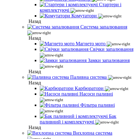
Стартери і
комплектуючі
Комутатори
Назад
Система запалювання
Назад
Магнето мото
Свічки запалювання
Замки запалювання
Назад
Паливна система
Назад
Карбюратори
Насоси паливні
Фільтра паливні
Бак
паливний і комплектуючі
Назад
Вихлопна система