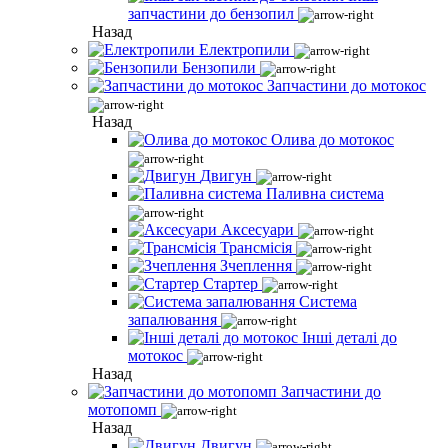
запчастини до бензопил
Назад
Електропили
Бензопили
Запчастини до мотокос
Назад
Олива до мотокос
Двигун
Паливна система
Аксесуари
Трансмісія
Зчеплення
Стартер
Система
запалювання
Інші деталі до
мотокос
Назад
Запчастини до
мотопомп
Назад
Двигун