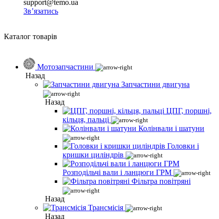
support@temo.ua
Зв’язатись
Каталог товарів
Мотозапчастини
Назад
Запчастини двигуна
Назад
ЦПГ, поршні,
кільця, пальці
Колінвали і шатуни
Головки і
кришки циліндрів
Розподільчі вали і ланцюги ГРМ
Фільтра повітряні
Назад
Трансмісія
Назад