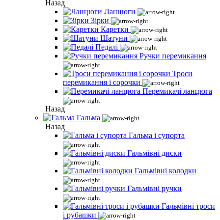
Назад
Ланцюги
Зірки
Каретки
Шатуни
Педалі
Ручки перемикання
Троси
перемикання і сорочки
Перемикачі ланцюга
Назад
Гальма
Назад
Гальма і супорта
Гальмівні диски
Гальмівні колодки
Гальмівні ручки
Гальмівні троси
і рубашки