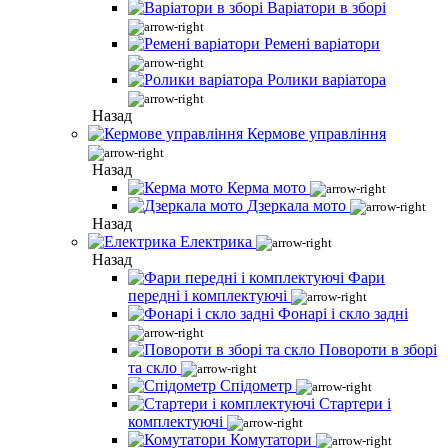
Варіатори в зборі
Ремені варіатори
Ролики варіатора
Назад
Кермове управління
Назад
Керма мото
Дзеркала мото
Назад
Електрика
Назад
Фари
передні і комплектуючі
Фонарі і скло задні
Повороти в зборі
та скло
Спідометр
Стартери і
комплектуючі
Комутатори