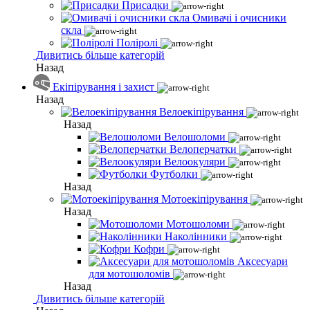
Присадки
Омивачі і очисники
скла
Поліролі
Дивитись більше категорій
Назад
Екіпірування і захист
Назад
Велоекіпірування
Назад
Велошоломи
Велоперчатки
Велоокуляри
Футболки
Назад
Мотоекіпірування
Назад
Мотошоломи
Наколінники
Кофри
Аксесуари
для мотошоломів
Назад
Дивитись більше категорій