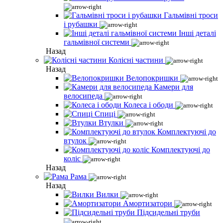
Гальмівні троси
і рубашки
Інші деталі
гальмівної системи
Назад
Колісні частини
Назад
Велопокришки
Камери для
велосипеда
Колеса і ободи
Спиці
Втулки
Комплектуючі до
втулок
Комплектуючі до
коліс
Назад
Рама
Назад
Вилки
Амортизатори
Підсидельні труби