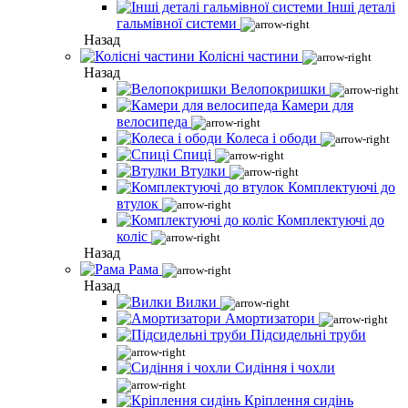
Інші деталі
гальмівної системи
Назад
Колісні частини
Назад
Велопокришки
Камери для
велосипеда
Колеса і ободи
Спиці
Втулки
Комплектуючі до
втулок
Комплектуючі до
коліс
Назад
Рама
Назад
Вилки
Амортизатори
Підсидельні труби
Сидіння і чохли
Кріплення сидінь