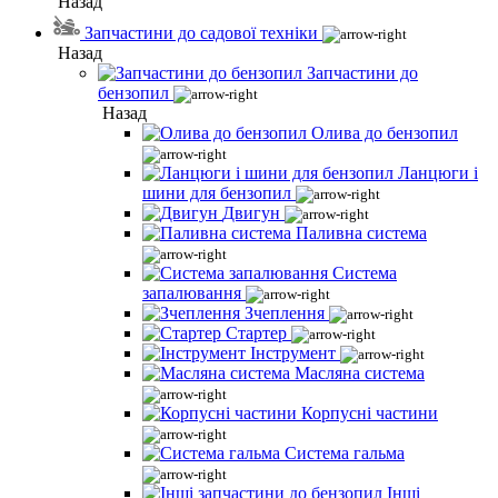
Назад
Запчастини до садової техніки
Назад
Запчастини до
бензопил
Назад
Олива до бензопил
Ланцюги і
шини для бензопил
Двигун
Паливна система
Система
запалювання
Зчеплення
Стартер
Інструмент
Масляна система
Корпусні частини
Система гальма
Інші