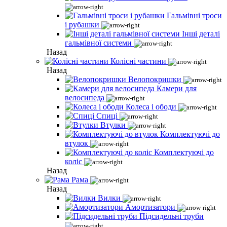
Гальмівні троси
і рубашки
Інші деталі
гальмівної системи
Назад
Колісні частини
Назад
Велопокришки
Камери для
велосипеда
Колеса і ободи
Спиці
Втулки
Комплектуючі до
втулок
Комплектуючі до
коліс
Назад
Рама
Назад
Вилки
Амортизатори
Підсидельні труби