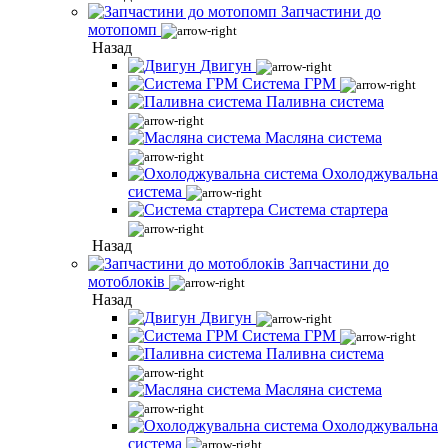
Запчастини до
мотопомп
Назад
Двигун
Система ГРМ
Паливна система
Масляна система
Охолоджувальна
система
Система стартера
Назад
Запчастини до
мотоблоків
Назад
Двигун
Система ГРМ
Паливна система
Масляна система
Охолоджувальна
система