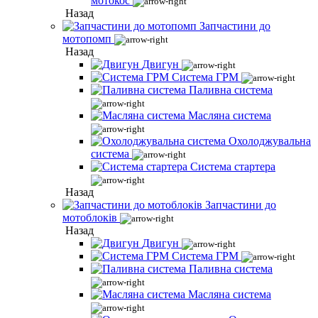
мотокос
Назад
Запчастини до
мотопомп
Назад
Двигун
Система ГРМ
Паливна система
Масляна система
Охолоджувальна
система
Система стартера
Назад
Запчастини до
мотоблоків
Назад
Двигун
Система ГРМ
Паливна система
Масляна система