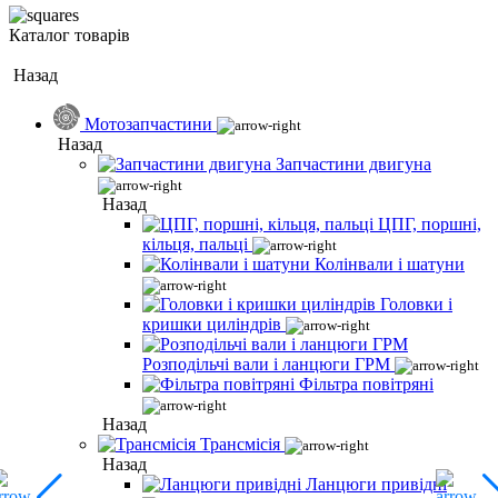
Каталог товарів
Назад
Мотозапчастини
Назад
Запчастини двигуна
Назад
ЦПГ, поршні,
кільця, пальці
Колінвали і шатуни
Головки і
кришки циліндрів
Розподільчі вали і ланцюги ГРМ
Фільтра повітряні
Назад
Трансмісія
Назад
Ланцюги привідні