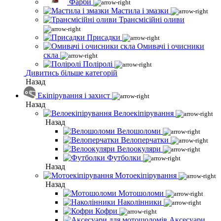
Фарби
Мастила і змазки
Трансмісійні оливи
Присадки
Омивачі і очисники
скла
Поліролі
Дивитись більше категорій
Назад
Екіпірування і захист
Назад
Велоекіпірування
Назад
Велошоломи
Велоперчатки
Велоокуляри
Футболки
Назад
Мотоекіпірування
Назад
Мотошоломи
Наколінники
Кофри
Аксесуари