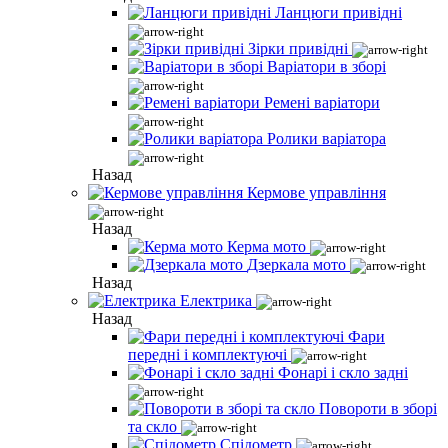
Ланцюги привідні
Зірки привідні
Варіатори в зборі
Ремені варіатори
Ролики варіатора
Назад
Кермове управління
Назад
Керма мото
Дзеркала мото
Назад
Електрика
Назад
Фари
передні і комплектуючі
Фонарі і скло задні
Повороти в зборі
та скло
Спідометр