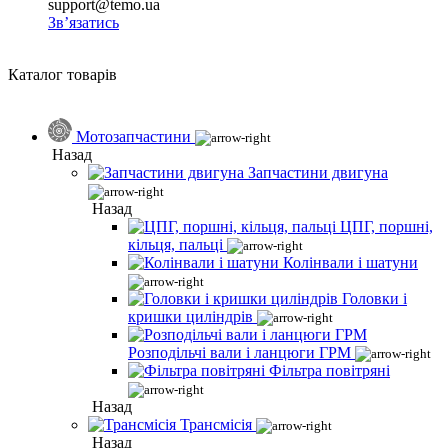
support@temo.ua
Зв’язатись
Каталог товарів
Мотозапчастини
Назад
Запчастини двигуна
Назад
ЦПГ, поршні,
кільця, пальці
Колінвали і шатуни
Головки і
кришки циліндрів
Розподільчі вали і ланцюги ГРМ
Фільтра повітряні
Назад
Трансмісія
Назад