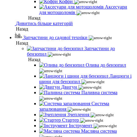
Кофри
Аксесуари
для мотошоломів
Назад
Дивитись більше категорій
Назад
Запчастини до садової техніки
Назад
Запчастини до
бензопил
Назад
Олива до бензопил
Ланцюги і
шини для бензопил
Двигун
Паливна система
Система
запалювання
Зчеплення
Стартер
Інструмент
Масляна система