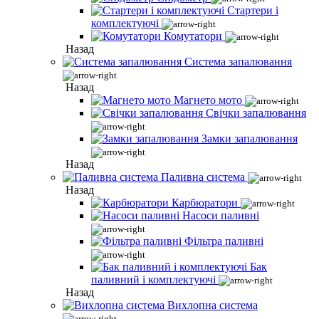
Стартери і
комплектуючі
Комутатори
Назад
Система запалювання
Назад
Магнето мото
Свічки запалювання
Замки запалювання
Назад
Паливна система
Назад
Карбюратори
Насоси паливні
Фільтра паливні
Бак
паливний і комплектуючі
Назад
Вихлопна система