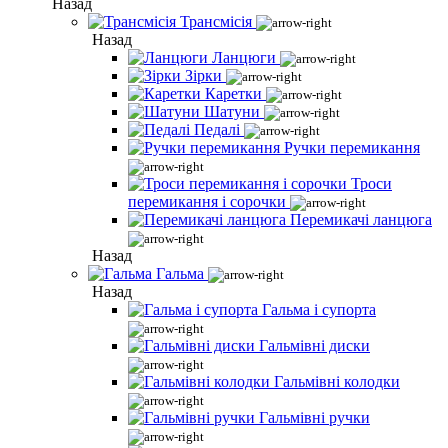
Назад
Трансмісія
Назад
Ланцюги
Зірки
Каретки
Шатуни
Педалі
Ручки перемикання
Троси
перемикання і сорочки
Перемикачі ланцюга
Назад
Гальма
Назад
Гальма і супорта
Гальмівні диски
Гальмівні колодки
Гальмівні ручки