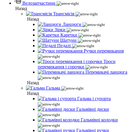
Велозапчастини
Назад
Трансмісія
Назад
Ланцюги
Зірки
Каретки
Шатуни
Педалі
Ручки перемикання
Троси
перемикання і сорочки
Перемикачі ланцюга
Назад
Гальма
Назад
Гальма і супорта
Гальмівні диски
Гальмівні колодки
Гальмівні ручки