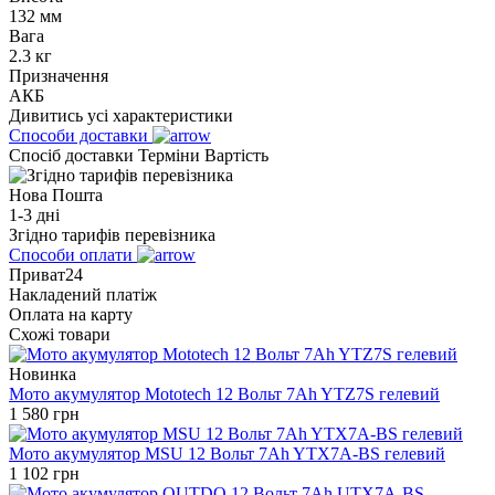
132 мм
Вага
2.3 кг
Призначення
АКБ
Дивитись усі характеристики
Способи доставки
Спосіб доставки
Терміни
Вартість
Нова Пошта
1-3 дні
Згідно тарифів перевізника
Способи оплати
Приват24
Накладений платіж
Оплата на карту
Схожі товари
Новинка
Мото акумулятор Mototech 12 Вольт 7Ah YTZ7S гелевий
1 580
грн
Мото акумулятор MSU 12 Вольт 7Ah YTX7A-BS гелевий
1 102
грн