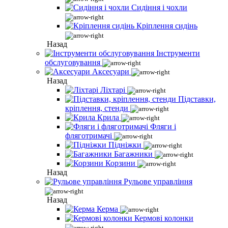
Сидіння і чохли
Кріплення сидінь
Назад
Інструменти
обслуговування
Аксесуари
Назад
Ліхтарі
Підставки,
кріплення, стенди
Крила
Фляги і
фляготримачі
Підніжки
Багажники
Корзини
Назад
Рульове управління
Назад
Керма
Кермові колонки