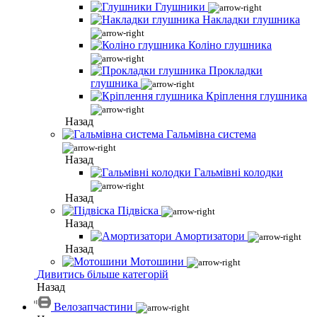
Глушники
Накладки глушника
Коліно глушника
Прокладки
глушника
Кріплення глушника
Назад
Гальмівна система
Назад
Гальмівні колодки
Назад
Підвіска
Назад
Амортизатори
Назад
Мотошини
Дивитись більше категорій
Назад
Велозапчастини