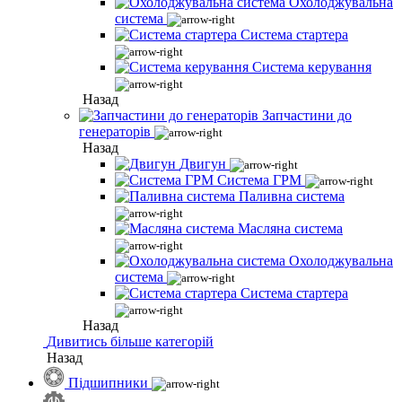
Охолоджувальна
система
Система стартера
Система керування
Назад
Запчастини до
генераторів
Назад
Двигун
Система ГРМ
Паливна система
Масляна система
Охолоджувальна
система
Система стартера
Назад
Дивитись більше категорій
Назад
Підшипники