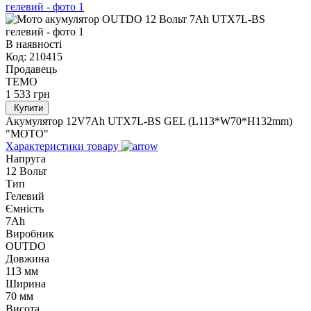
В наявності
Код:
210415
Продавець
TEMO
1 533
грн
Купити
Акумулятор 12V7Ah UTX7L-BS GEL (L113*W70*H132mm)
"МОТО"
Характеристики товару
Напруга
12 Вольт
Тип
Гелевий
Ємність
7Ah
Виробник
OUTDO
Довжина
113 мм
Ширина
70 мм
Висота