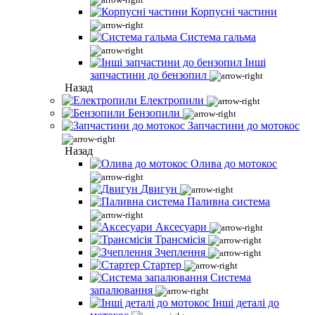
Корпусні частини
Система гальма
Інші
запчастини до бензопил
Назад
Електропили
Бензопили
Запчастини до мотокос
Назад
Олива до мотокос
Двигун
Паливна система
Аксесуари
Трансмісія
Зчеплення
Стартер
Система
запалювання
Інші деталі до