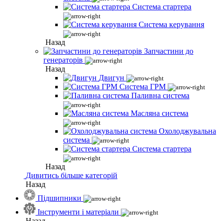
Система стартера
Система керування
Назад
Запчастини до
генераторів
Назад
Двигун
Система ГРМ
Паливна система
Масляна система
Охолоджувальна
система
Система стартера
Назад
Дивитись більше категорій
Назад
Підшипники
Інструменти і матеріали
Назад