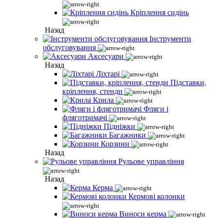
Кріплення сидінь
Назад
Інструменти
обслуговування
Аксесуари
Назад
Ліхтарі
Підставки,
кріплення, стенди
Крила
Фляги і
фляготримачі
Підніжки
Багажники
Корзини
Назад
Рульове управління
Назад
Керма
Кермові колонки
Виноси керма