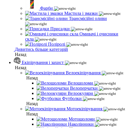
Фарби
Мастила і змазки
Трансмісійні оливи
Присадки
Омивачі і очисники
скла
Поліролі
Дивитись більше категорій
Назад
Екіпірування і захист
Назад
Велоекіпірування
Назад
Велошоломи
Велоперчатки
Велоокуляри
Футболки
Назад
Мотоекіпірування
Назад
Мотошоломи
Наколінники