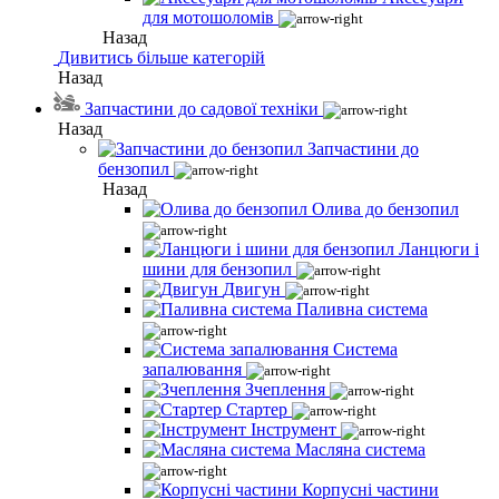
для мотошоломів
Назад
Дивитись більше категорій
Назад
Запчастини до садової техніки
Назад
Запчастини до
бензопил
Назад
Олива до бензопил
Ланцюги і
шини для бензопил
Двигун
Паливна система
Система
запалювання
Зчеплення
Стартер
Інструмент
Масляна система
Корпусні частини