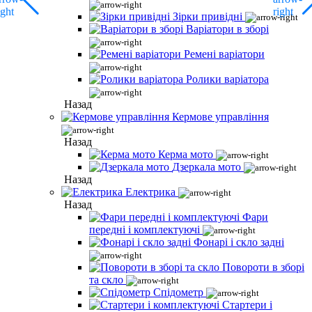
Зірки привідні
Варіатори в зборі
Ремені варіатори
Ролики варіатора
Назад
Кермове управління
Назад
Керма мото
Дзеркала мото
Назад
Електрика
Назад
Фари
передні і комплектуючі
Фонарі і скло задні
Повороти в зборі
та скло
Спідометр
Стартери і