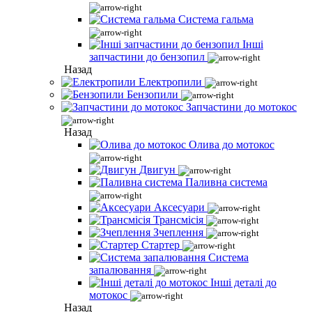
Система гальма
Інші
запчастини до бензопил
Назад
Електропили
Бензопили
Запчастини до мотокос
Назад
Олива до мотокос
Двигун
Паливна система
Аксесуари
Трансмісія
Зчеплення
Стартер
Система
запалювання
Інші деталі до
мотокос
Назад