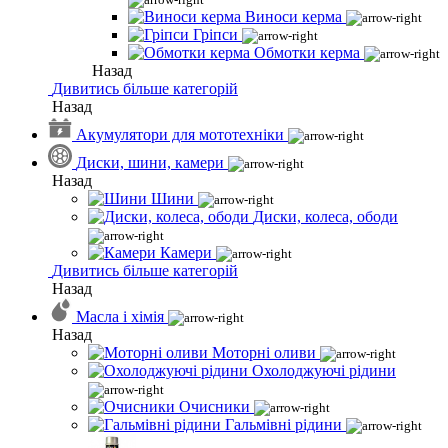
Виноси керма
Гріпси
Обмотки керма
Назад
Дивитись більше категорій
Назад
Акумулятори для мототехніки
Диски, шини, камери
Назад
Шини
Диски, колеса, ободи
Камери
Дивитись більше категорій
Назад
Масла і хімія
Назад
Моторні оливи
Охолоджуючі рідини
Очисники
Гальмівні рідини