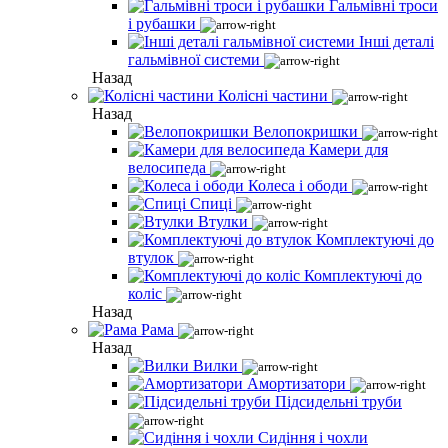
Гальмівні троси
і рубашки
Інші деталі
гальмівної системи
Назад
Колісні частини
Назад
Велопокришки
Камери для
велосипеда
Колеса і ободи
Спиці
Втулки
Комплектуючі до
втулок
Комплектуючі до
коліс
Назад
Рама
Назад
Вилки
Амортизатори
Підсидельні труби
Сидіння і чохли