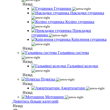
Назад
Глушники
Накладки глушника
Коліно глушника
Прокладки
глушника
Кріплення глушника
Назад
Гальмівна система
Назад
Гальмівні колодки
Назад
Підвіска
Назад
Амортизатори
Назад
Мотошини
Дивитись більше категорій
Назад