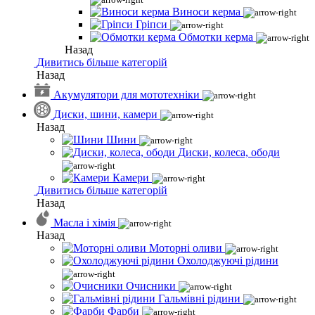
Виноси керма
Гріпси
Обмотки керма
Назад
Дивитись більше категорій
Назад
Акумулятори для мототехніки
Диски, шини, камери
Назад
Шини
Диски, колеса, ободи
Камери
Дивитись більше категорій
Назад
Масла і хімія
Назад
Моторні оливи
Охолоджуючі рідини
Очисники
Гальмівні рідини
Фарби