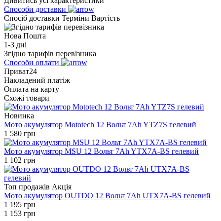
Дивитись усі характеристики
Способи доставки
Спосіб доставки
Терміни
Вартість
Нова Пошта
1-3 дні
Згідно тарифів перевізника
Способи оплати
Приват24
Накладений платіж
Оплата на карту
Схожі товари
Новинка
Мото акумулятор Mototech 12 Вольт 7Ah YTZ7S гелевий
1 580
грн
Мото акумулятор MSU 12 Вольт 7Ah YTX7A-BS гелевий
1 102
грн
Топ продажів
Акція
Мото акумулятор OUTDO 12 Вольт 7Ah UTX7A-BS гелевий
1 195
грн
1 153
грн