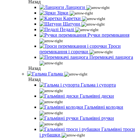
Назад
Ланцюги
Зірки
Каретки
Шатуни
Педалі
Ручки перемикання
Троси
перемикання і сорочки
Перемикачі ланцюга
Назад
Гальма
Назад
Гальма і супорта
Гальмівні диски
Гальмівні колодки
Гальмівні ручки
Гальмівні троси
і рубашки