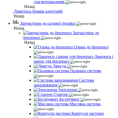
для мотошоломів
Назад
Дивитись більше категорій
Назад
Запчастини до садової техніки
Назад
Запчастини до
бензопил
Назад
Олива до бензопил
Ланцюги і
шини для бензопил
Двигун
Паливна система
Система
запалювання
Зчеплення
Стартер
Інструмент
Масляна система
Корпусні частини