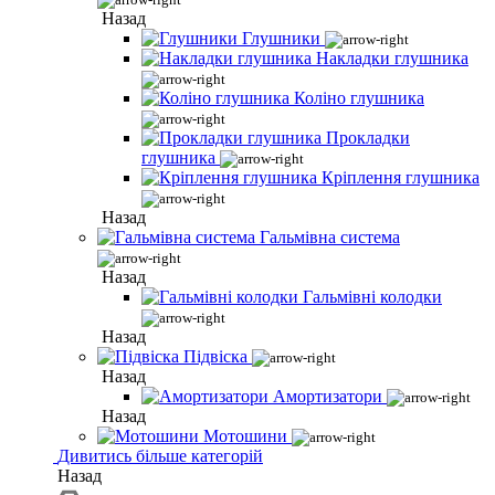
Назад
Глушники
Накладки глушника
Коліно глушника
Прокладки
глушника
Кріплення глушника
Назад
Гальмівна система
Назад
Гальмівні колодки
Назад
Підвіска
Назад
Амортизатори
Назад
Мотошини
Дивитись більше категорій
Назад