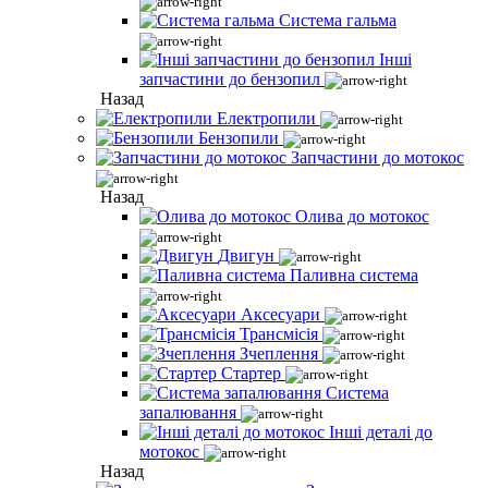
Система гальма
Інші
запчастини до бензопил
Назад
Електропили
Бензопили
Запчастини до мотокос
Назад
Олива до мотокос
Двигун
Паливна система
Аксесуари
Трансмісія
Зчеплення
Стартер
Система
запалювання
Інші деталі до
мотокос
Назад