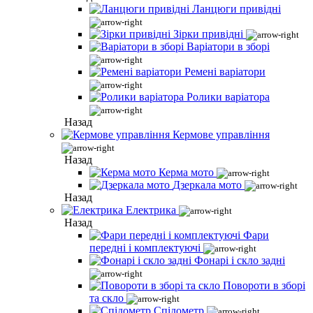
Ланцюги привідні
Зірки привідні
Варіатори в зборі
Ремені варіатори
Ролики варіатора
Назад
Кермове управління
Назад
Керма мото
Дзеркала мото
Назад
Електрика
Назад
Фари
передні і комплектуючі
Фонарі і скло задні
Повороти в зборі
та скло
Спідометр