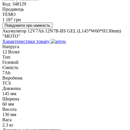
Код:
348129
Продавець
TEMO
1 187
грн
Повідомити про наявність
Акумулятор 12V7Ah 12N7B-BS GEL (L145*W60*H130mm)
"МОТО"
Характеристики товару
Напруга
12 Вольт
Тип
Гелевий
Ємність
7Ah
Виробник
TCS
Довжина
145 мм
Ширина
60 мм
Висота
130 мм
Вага
2.3 кг