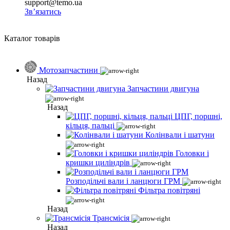
support@temo.ua
Зв’язатись
Каталог товарів
Мотозапчастини
Назад
Запчастини двигуна
Назад
ЦПГ, поршні,
кільця, пальці
Колінвали і шатуни
Головки і
кришки циліндрів
Розподільчі вали і ланцюги ГРМ
Фільтра повітряні
Назад
Трансмісія
Назад