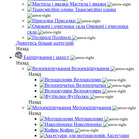
Мастила і змазки
Трансмісійні оливи
Присадки
Омивачі і очисники
скла
Поліролі
Дивитись більше категорій
Назад
Екіпірування і захист
Назад
Велоекіпірування
Назад
Велошоломи
Велоперчатки
Велоокуляри
Футболки
Назад
Мотоекіпірування
Назад
Мотошоломи
Наколінники
Кофри
Аксесуари