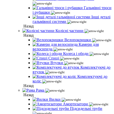
Гальмівні троси
і рубашки
Інші деталі
гальмівної системи
Назад
Колісні частини
Назад
Велопокришки
Камери для
велосипеда
Колеса і ободи
Спиці
Втулки
Комплектуючі до
втулок
Комплектуючі до
коліс
Назад
Рама
Назад
Вилки
Амортизатори
Підсидельні труби