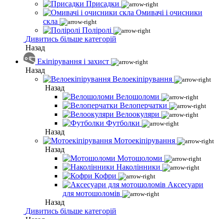
Присадки
Омивачі і очисники
скла
Поліролі
Дивитись більше категорій
Назад
Екіпірування і захист
Назад
Велоекіпірування
Назад
Велошоломи
Велоперчатки
Велоокуляри
Футболки
Назад
Мотоекіпірування
Назад
Мотошоломи
Наколінники
Кофри
Аксесуари
для мотошоломів
Назад
Дивитись більше категорій