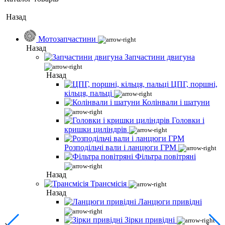
Назад
Мотозапчастини
Назад
Запчастини двигуна
Назад
ЦПГ, поршні,
кільця, пальці
Колінвали і шатуни
Головки і
кришки циліндрів
Розподільчі вали і ланцюги ГРМ
Фільтра повітряні
Назад
Трансмісія
Назад
Ланцюги привідні
Зірки привідні