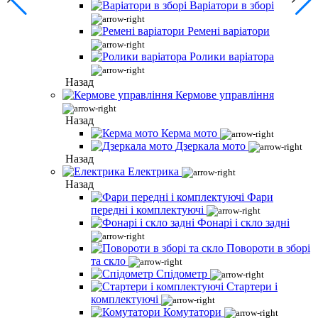
Варіатори в зборі
Ремені варіатори
Ролики варіатора
Назад
Кермове управління
Назад
Керма мото
Дзеркала мото
Назад
Електрика
Назад
Фари
передні і комплектуючі
Фонарі і скло задні
Повороти в зборі
та скло
Спідометр
Стартери і
комплектуючі
Комутатори