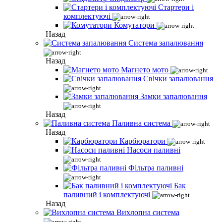
Стартери і
комплектуючі
Комутатори
Назад
Система запалювання
Назад
Магнето мото
Свічки запалювання
Замки запалювання
Назад
Паливна система
Назад
Карбюратори
Насоси паливні
Фільтра паливні
Бак
паливний і комплектуючі
Назад
Вихлопна система