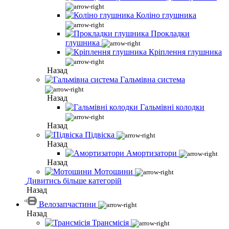
Коліно глушника
Прокладки
глушника
Кріплення глушника
Назад
Гальмівна система
Назад
Гальмівні колодки
Назад
Підвіска
Назад
Амортизатори
Назад
Мотошини
Дивитись більше категорій
Назад
Велозапчастини
Назад
Трансмісія