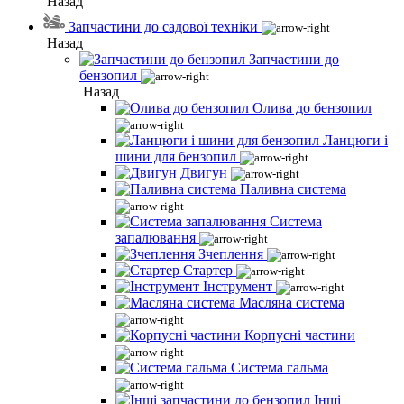
Назад
Запчастини до садової техніки
Назад
Запчастини до
бензопил
Назад
Олива до бензопил
Ланцюги і
шини для бензопил
Двигун
Паливна система
Система
запалювання
Зчеплення
Стартер
Інструмент
Масляна система
Корпусні частини
Система гальма
Інші