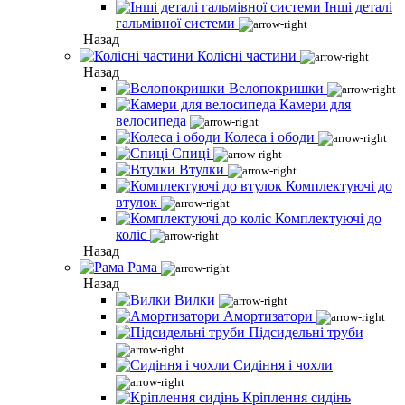
Інші деталі
гальмівної системи
Назад
Колісні частини
Назад
Велопокришки
Камери для
велосипеда
Колеса і ободи
Спиці
Втулки
Комплектуючі до
втулок
Комплектуючі до
коліс
Назад
Рама
Назад
Вилки
Амортизатори
Підсидельні труби
Сидіння і чохли
Кріплення сидінь