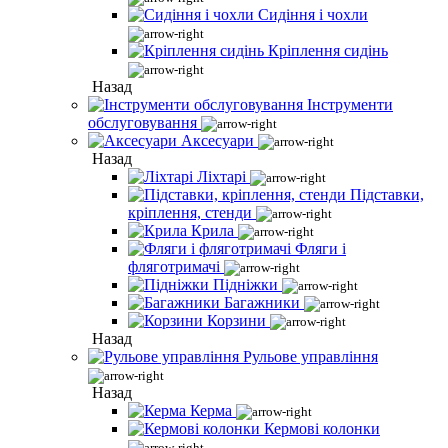
Сидіння і чохли
Кріплення сидінь
Назад
Інструменти
обслуговування
Аксесуари
Назад
Ліхтарі
Підставки,
кріплення, стенди
Крила
Фляги і
фляготримачі
Підніжки
Багажники
Корзини
Назад
Рульове управління
Назад
Керма
Кермові колонки