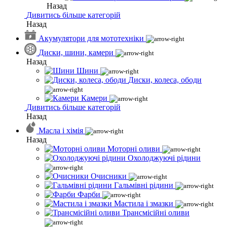
Назад
Дивитись більше категорій
Назад
Акумулятори для мототехніки
Диски, шини, камери
Назад
Шини
Диски, колеса, ободи
Камери
Дивитись більше категорій
Назад
Масла і хімія
Назад
Моторні оливи
Охолоджуючі рідини
Очисники
Гальмівні рідини
Фарби
Мастила і змазки
Трансмісійні оливи