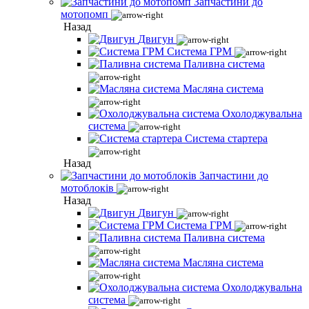
Запчастини до
мотопомп
Назад
Двигун
Система ГРМ
Паливна система
Масляна система
Охолоджувальна
система
Система стартера
Назад
Запчастини до
мотоблоків
Назад
Двигун
Система ГРМ
Паливна система
Масляна система
Охолоджувальна
система