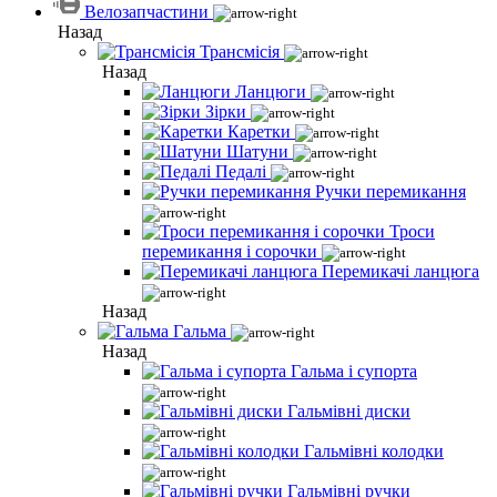
Велозапчастини
Назад
Трансмісія
Назад
Ланцюги
Зірки
Каретки
Шатуни
Педалі
Ручки перемикання
Троси
перемикання і сорочки
Перемикачі ланцюга
Назад
Гальма
Назад
Гальма і супорта
Гальмівні диски
Гальмівні колодки
Гальмівні ручки