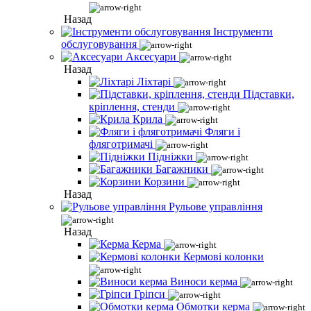
Назад
Інструменти
обслуговування
Аксесуари
Назад
Ліхтарі
Підставки,
кріплення, стенди
Крила
Фляги і
фляготримачі
Підніжки
Багажники
Корзини
Назад
Рульове управління
Назад
Керма
Кермові колонки
Виноси керма
Гріпси
Обмотки керма