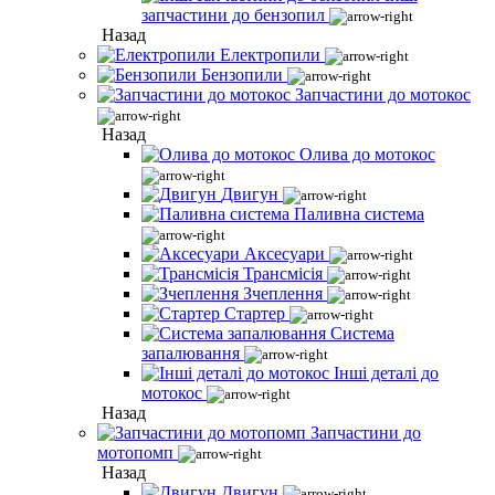
запчастини до бензопил
Назад
Електропили
Бензопили
Запчастини до мотокос
Назад
Олива до мотокос
Двигун
Паливна система
Аксесуари
Трансмісія
Зчеплення
Стартер
Система
запалювання
Інші деталі до
мотокос
Назад
Запчастини до
мотопомп
Назад
Двигун