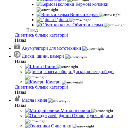
Кермові колонки
Виноси керма
Гріпси
Обмотки керма
Назад
Дивитись більше категорій
Назад
Акумулятори для мототехніки
Диски, шини, камери
Назад
Шини
Диски, колеса, ободи
Камери
Дивитись більше категорій
Назад
Масла і хімія
Назад
Моторні оливи
Охолоджуючі рідини
Очисники