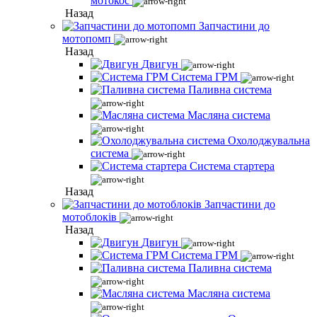
мотокос
Назад
Запчастини до
мотопомп
Назад
Двигун
Система ГРМ
Паливна система
Масляна система
Охолоджувальна
система
Система стартера
Назад
Запчастини до
мотоблоків
Назад
Двигун
Система ГРМ
Паливна система
Масляна система