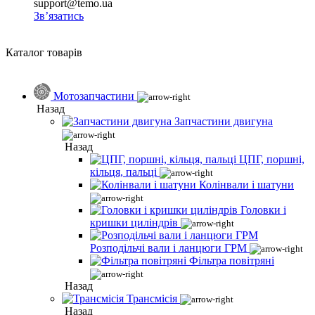
support@temo.ua
Зв’язатись
Каталог товарів
Мотозапчастини
Назад
Запчастини двигуна
Назад
ЦПГ, поршні,
кільця, пальці
Колінвали і шатуни
Головки і
кришки циліндрів
Розподільчі вали і ланцюги ГРМ
Фільтра повітряні
Назад
Трансмісія
Назад