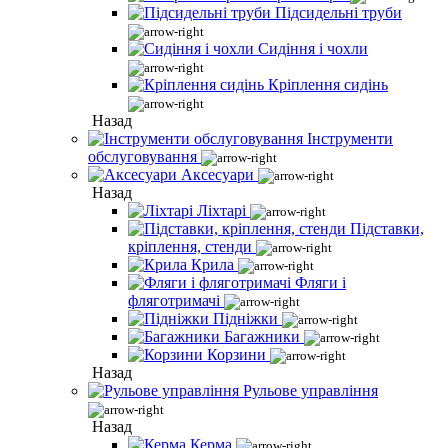
Підсидельні труби
Сидіння і чохли
Кріплення сидінь
Назад
Інструменти
обслуговування
Аксесуари
Назад
Ліхтарі
Підставки,
кріплення, стенди
Крила
Фляги і
фляготримачі
Підніжки
Багажники
Корзини
Назад
Рульове управління
Назад
Керма