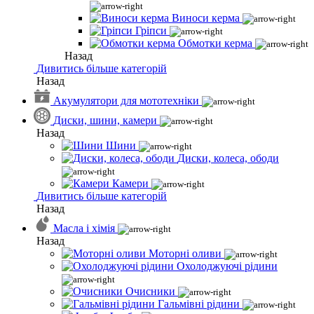
Виноси керма
Гріпси
Обмотки керма
Назад
Дивитись більше категорій
Назад
Акумулятори для мототехніки
Диски, шини, камери
Назад
Шини
Диски, колеса, ободи
Камери
Дивитись більше категорій
Назад
Масла і хімія
Назад
Моторні оливи
Охолоджуючі рідини
Очисники
Гальмівні рідини