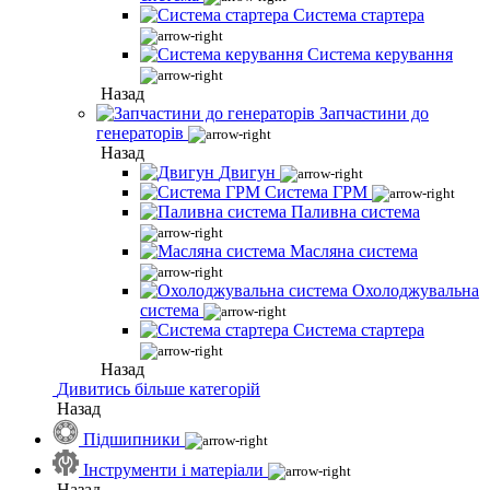
Система стартера
Система керування
Назад
Запчастини до
генераторів
Назад
Двигун
Система ГРМ
Паливна система
Масляна система
Охолоджувальна
система
Система стартера
Назад
Дивитись більше категорій
Назад
Підшипники
Інструменти і матеріали
Назад