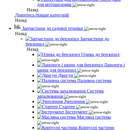
для мотошоломів
Назад
Дивитись більше категорій
Назад
Запчастини до садової техніки
Назад
Запчастини до
бензопил
Назад
Олива до бензопил
Ланцюги і
шини для бензопил
Двигун
Паливна система
Система
запалювання
Зчеплення
Стартер
Інструмент
Масляна система
Корпусні частини