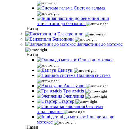
Система гальма
Інші
запчастини до бензопил
Назад
Електропили
Бензопили
Запчастини до мотокос
Назад
Олива до мотокос
Двигун
Паливна система
Аксесуари
Трансмісія
Зчеплення
Стартер
Система
запалювання
Інші деталі до
мотокос
Назад