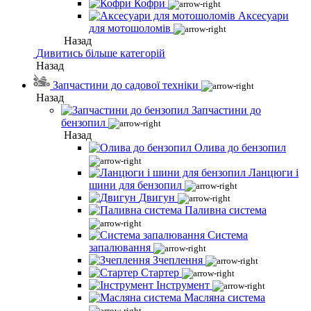
Кофри
Аксесуари
для мотошоломів
Назад
Дивитись більше категорій
Назад
Запчастини до садової техніки
Назад
Запчастини до
бензопил
Назад
Олива до бензопил
Ланцюги і
шини для бензопил
Двигун
Паливна система
Система
запалювання
Зчеплення
Стартер
Інструмент
Масляна система