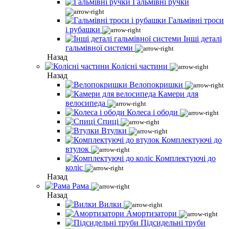
Гальмівні ручки
Гальмівні троси
і рубашки
Інші деталі
гальмівної системи
Назад
Колісні частини
Назад
Велопокришки
Камери для
велосипеда
Колеса і ободи
Спиці
Втулки
Комплектуючі до
втулок
Комплектуючі до
коліс
Назад
Рама
Назад
Вилки
Амортизатори
Підсидельні труби