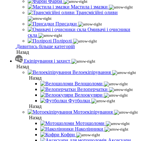
Фарби
Мастила і змазки
Трансмісійні оливи
Присадки
Омивачі і очисники
скла
Поліролі
Дивитись більше категорій
Назад
Екіпірування і захист
Назад
Велоекіпірування
Назад
Велошоломи
Велоперчатки
Велоокуляри
Футболки
Назад
Мотоекіпірування
Назад
Мотошоломи
Наколінники
Кофри
Аксесуари