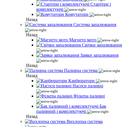
Стартери і
комплектуючі
Комутатори
Назад
Система запалювання
Назад
Магнето мото
Свічки запалювання
Замки запалювання
Назад
Паливна система
Назад
Карбюратори
Насоси паливні
Фільтра паливні
Бак
паливний і комплектуючі
Назад
Вихлопна система