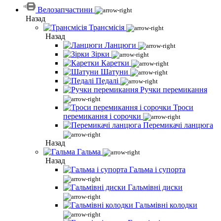
Велозапчастини
Назад
Трансмісія
Назад
Ланцюги
Зірки
Каретки
Шатуни
Педалі
Ручки перемикання
Троси
перемикання і сорочки
Перемикачі ланцюга
Назад
Гальма
Назад
Гальма і супорта
Гальмівні диски
Гальмівні колодки