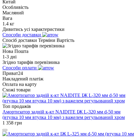
Китай
Особливість
Масляний
Вага
1.4 кг
Дивитись усі характеристики
Способи доставки
Спосіб доставки
Терміни
Вартість
Нова Пошта
1-3 дні
Згідно тарифів перевізника
Способи оплати
Приват24
Накладений платіж
Оплата на карту
Схожі товари
Топ продажів
Амортизатор задній к-кт NAIDITE ІЖ L-320 мм d-50 мм
(втулка 10 мм втулка 10 мм) з важелем регульований хром
1 358
грн