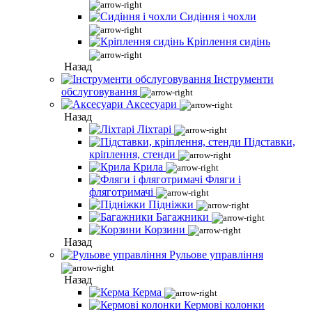
Сидіння і чохли
Кріплення сидінь
Назад
Інструменти
обслуговування
Аксесуари
Назад
Ліхтарі
Підставки,
кріплення, стенди
Крила
Фляги і
фляготримачі
Підніжки
Багажники
Корзини
Назад
Рульове управління
Назад
Керма
Кермові колонки