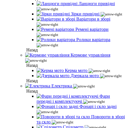
Ланцюги привідні
Зірки привідні
Варіатори в зборі
Ремені варіатори
Ролики варіатора
Назад
Кермове управління
Назад
Керма мото
Дзеркала мото
Назад
Електрика
Назад
Фари
передні і комплектуючі
Фонарі і скло задні
Повороти в зборі
та скло
Спідометр