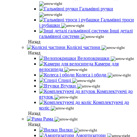
Гальмівні ручки
Гальмівні троси
і рубашки
Інші деталі
гальмівної системи
Назад
Колісні частини
Назад
Велопокришки
Камери для
велосипеда
Колеса і ободи
Спиці
Втулки
Комплектуючі до
втулок
Комплектуючі до
коліс
Назад
Рама
Назад
Вилки
Амортизатори