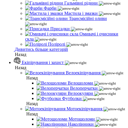
Гальмівні рідини
Фарби
Мастила і змазки
Трансмісійні оливи
Присадки
Омивачі і очисники
скла
Поліролі
Дивитись більше категорій
Назад
Екіпірування і захист
Назад
Велоекіпірування
Назад
Велошоломи
Велоперчатки
Велоокуляри
Футболки
Назад
Мотоекіпірування
Назад
Мотошоломи
Наколінники