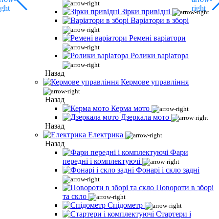
Зірки привідні
Варіатори в зборі
Ремені варіатори
Ролики варіатора
Назад
Кермове управління
Назад
Керма мото
Дзеркала мото
Назад
Електрика
Назад
Фари
передні і комплектуючі
Фонарі і скло задні
Повороти в зборі
та скло
Спідометр
Стартери і