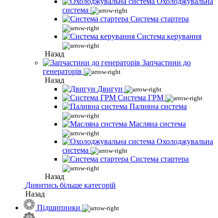
Охолоджувальна
система
Система стартера
Система керування
Назад
Запчастини до
генераторів
Назад
Двигун
Система ГРМ
Паливна система
Масляна система
Охолоджувальна
система
Система стартера
Назад
Дивитись більше категорій
Назад
Підшипники