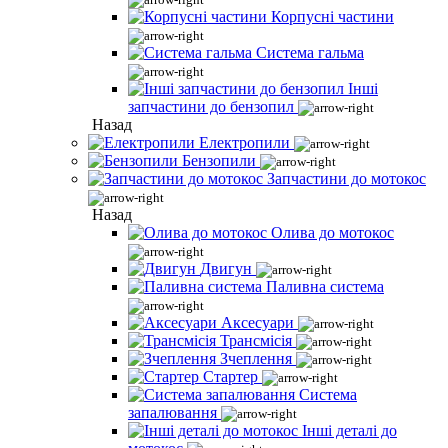
Корпусні частини
Система гальма
Інші
запчастини до бензопил
Назад
Електропили
Бензопили
Запчастини до мотокос
Назад
Олива до мотокос
Двигун
Паливна система
Аксесуари
Трансмісія
Зчеплення
Стартер
Система
запалювання
Інші деталі до