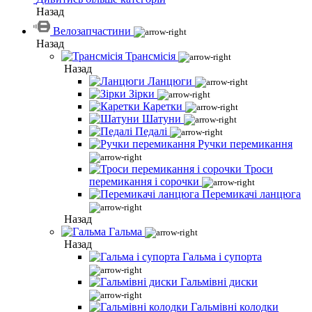
Назад
Велозапчастини
Назад
Трансмісія
Назад
Ланцюги
Зірки
Каретки
Шатуни
Педалі
Ручки перемикання
Троси
перемикання і сорочки
Перемикачі ланцюга
Назад
Гальма
Назад
Гальма і супорта
Гальмівні диски
Гальмівні колодки