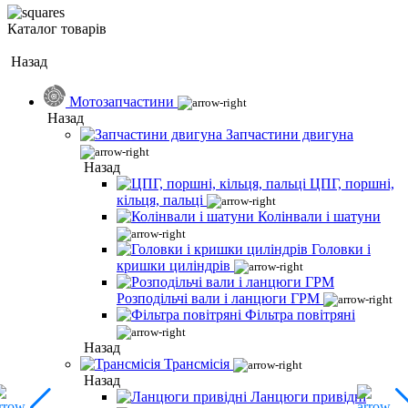
Каталог товарів
Назад
Мотозапчастини
Назад
Запчастини двигуна
Назад
ЦПГ, поршні,
кільця, пальці
Колінвали і шатуни
Головки і
кришки циліндрів
Розподільчі вали і ланцюги ГРМ
Фільтра повітряні
Назад
Трансмісія
Назад
Ланцюги привідні