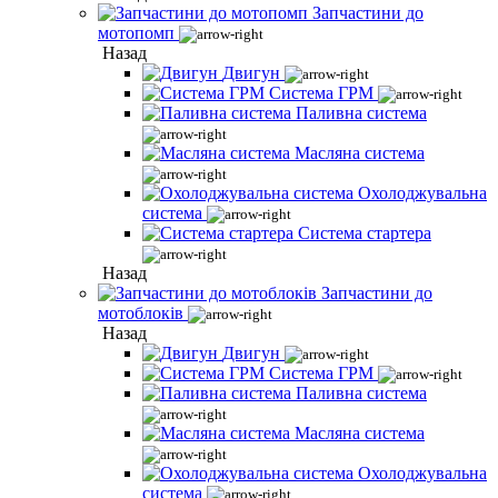
Запчастини до
мотопомп
Назад
Двигун
Система ГРМ
Паливна система
Масляна система
Охолоджувальна
система
Система стартера
Назад
Запчастини до
мотоблоків
Назад
Двигун
Система ГРМ
Паливна система
Масляна система
Охолоджувальна
система