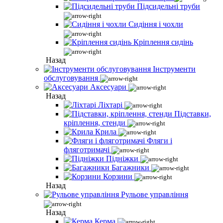
Підсидельні труби
Сидіння і чохли
Кріплення сидінь
Назад
Інструменти
обслуговування
Аксесуари
Назад
Ліхтарі
Підставки,
кріплення, стенди
Крила
Фляги і
фляготримачі
Підніжки
Багажники
Корзини
Назад
Рульове управління
Назад
Керма