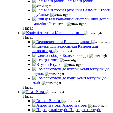
Гальмівні ручки
Гальмівні троси
і рубашки
Інші деталі
гальмівної системи
Назад
Колісні частини
Назад
Велопокришки
Камери для
велосипеда
Колеса і ободи
Спиці
Втулки
Комплектуючі до
втулок
Комплектуючі до
коліс
Назад
Рама
Назад
Вилки
Амортизатори
Підсидельні труби