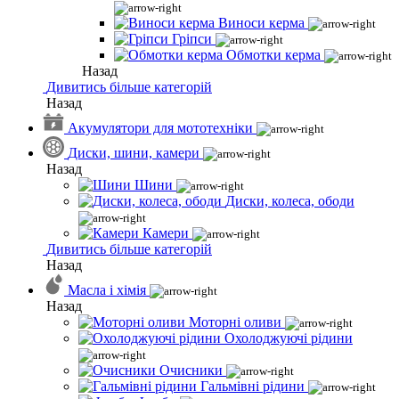
Виноси керма
Гріпси
Обмотки керма
Назад
Дивитись більше категорій
Назад
Акумулятори для мототехніки
Диски, шини, камери
Назад
Шини
Диски, колеса, ободи
Камери
Дивитись більше категорій
Назад
Масла і хімія
Назад
Моторні оливи
Охолоджуючі рідини
Очисники
Гальмівні рідини