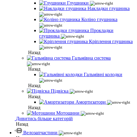
Глушники
Накладки глушника
Коліно глушника
Прокладки
глушника
Кріплення глушника
Назад
Гальмівна система
Назад
Гальмівні колодки
Назад
Підвіска
Назад
Амортизатори
Назад
Мотошини
Дивитись більше категорій
Назад
Велозапчастини