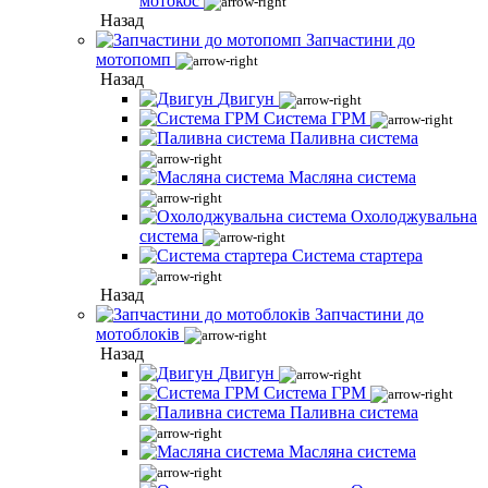
мотокос
Назад
Запчастини до
мотопомп
Назад
Двигун
Система ГРМ
Паливна система
Масляна система
Охолоджувальна
система
Система стартера
Назад
Запчастини до
мотоблоків
Назад
Двигун
Система ГРМ
Паливна система
Масляна система