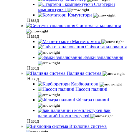
Стартери і
комплектуючі
Комутатори
Назад
Система запалювання
Назад
Магнето мото
Свічки запалювання
Замки запалювання
Назад
Паливна система
Назад
Карбюратори
Насоси паливні
Фільтра паливні
Бак
паливний і комплектуючі
Назад
Вихлопна система