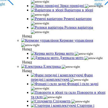
Зірки привідні
Варіатори в зборі
Ремені варіатори
Ролики варіатора
Назад
Кермове управління
Назад
Керма мото
Дзеркала мото
Назад
Електрика
Назад
Фари
передні і комплектуючі
Фонарі і скло задні
Повороти в зборі
та скло
Спідометр
Стартери і