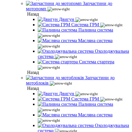
Запчастини до
мотопомп
Назад
Двигун
Система ГРМ
Паливна система
Масляна система
Охолоджувальна
система
Система стартера
Назад
Запчастини до
мотоблоків
Назад
Двигун
Система ГРМ
Паливна система
Масляна система
Охолоджувальна
система