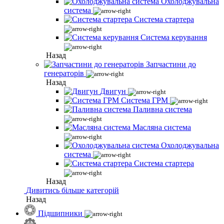
Охолоджувальна
система
Система стартера
Система керування
Назад
Запчастини до
генераторів
Назад
Двигун
Система ГРМ
Паливна система
Масляна система
Охолоджувальна
система
Система стартера
Назад
Дивитись більше категорій
Назад
Підшипники