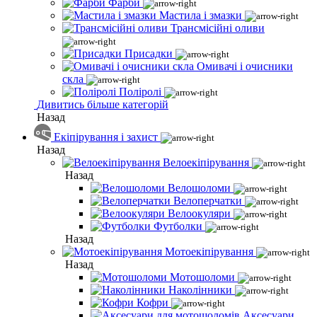
Фарби
Мастила і змазки
Трансмісійні оливи
Присадки
Омивачі і очисники
скла
Поліролі
Дивитись більше категорій
Назад
Екіпірування і захист
Назад
Велоекіпірування
Назад
Велошоломи
Велоперчатки
Велоокуляри
Футболки
Назад
Мотоекіпірування
Назад
Мотошоломи
Наколінники
Кофри
Аксесуари