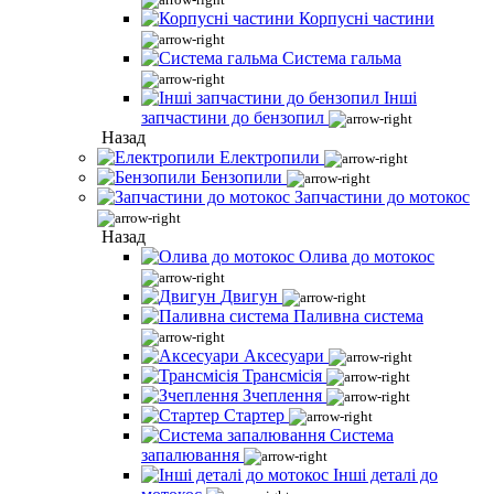
Корпусні частини
Система гальма
Інші
запчастини до бензопил
Назад
Електропили
Бензопили
Запчастини до мотокос
Назад
Олива до мотокос
Двигун
Паливна система
Аксесуари
Трансмісія
Зчеплення
Стартер
Система
запалювання
Інші деталі до