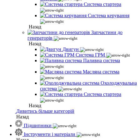
Система стартера
Система керування
Назад
Запчастини до
генераторів
Назад
Двигун
Система ГРМ
Паливна система
Масляна система
Охолоджувальна
система
Система стартера
Назад
Дивитись більше категорій
Назад
Підшипники
Інструменти і матеріали
Назад