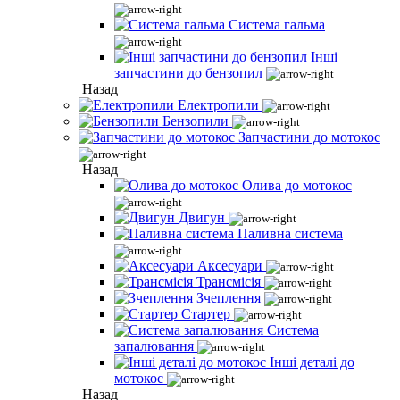
Система гальма
Інші
запчастини до бензопил
Назад
Електропили
Бензопили
Запчастини до мотокос
Назад
Олива до мотокос
Двигун
Паливна система
Аксесуари
Трансмісія
Зчеплення
Стартер
Система
запалювання
Інші деталі до
мотокос
Назад