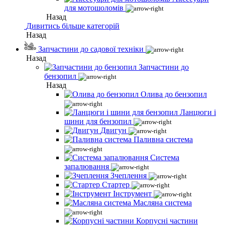
для мотошоломів
Назад
Дивитись більше категорій
Назад
Запчастини до садової техніки
Назад
Запчастини до
бензопил
Назад
Олива до бензопил
Ланцюги і
шини для бензопил
Двигун
Паливна система
Система
запалювання
Зчеплення
Стартер
Інструмент
Масляна система
Корпусні частини