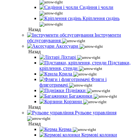
Сидіння і чохли
Кріплення сидінь
Назад
Інструменти
обслуговування
Аксесуари
Назад
Ліхтарі
Підставки,
кріплення, стенди
Крила
Фляги і
фляготримачі
Підніжки
Багажники
Корзини
Назад
Рульове управління
Назад
Керма
Кермові колонки