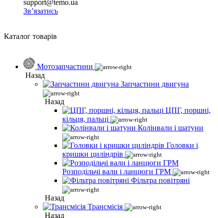
support@temo.ua
Зв’язатись
Каталог товарів
Мотозапчастини
Назад
Запчастини двигуна
Назад
ЦПГ, поршні,
кільця, пальці
Колінвали і шатуни
Головки і
кришки циліндрів
Розподільчі вали і ланцюги ГРМ
Фільтра повітряні
Назад
Трансмісія
Назад