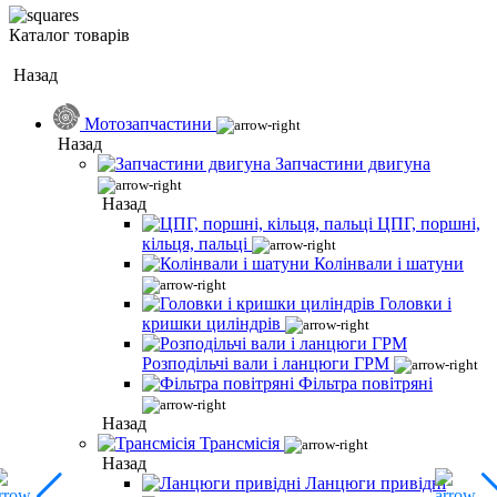
Каталог товарів
Назад
Мотозапчастини
Назад
Запчастини двигуна
Назад
ЦПГ, поршні,
кільця, пальці
Колінвали і шатуни
Головки і
кришки циліндрів
Розподільчі вали і ланцюги ГРМ
Фільтра повітряні
Назад
Трансмісія
Назад
Ланцюги привідні