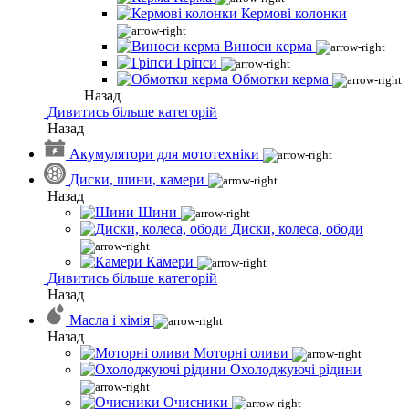
Кермові колонки
Виноси керма
Гріпси
Обмотки керма
Назад
Дивитись більше категорій
Назад
Акумулятори для мототехніки
Диски, шини, камери
Назад
Шини
Диски, колеса, ободи
Камери
Дивитись більше категорій
Назад
Масла і хімія
Назад
Моторні оливи
Охолоджуючі рідини
Очисники