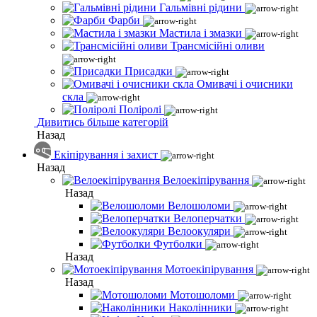
Гальмівні рідини
Фарби
Мастила і змазки
Трансмісійні оливи
Присадки
Омивачі і очисники
скла
Поліролі
Дивитись більше категорій
Назад
Екіпірування і захист
Назад
Велоекіпірування
Назад
Велошоломи
Велоперчатки
Велоокуляри
Футболки
Назад
Мотоекіпірування
Назад
Мотошоломи
Наколінники