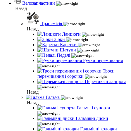
Велозапчастини
Назад
Трансмісія
Назад
Ланцюги
Зірки
Каретки
Шатуни
Педалі
Ручки перемикання
Троси
перемикання і сорочки
Перемикачі ланцюга
Назад
Гальма
Назад
Гальма і супорта
Гальмівні диски
Гальмівні колодки