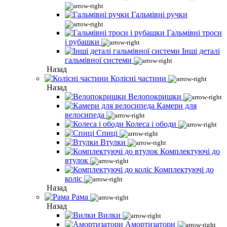
Гальмівні ручки
Гальмівні троси
і рубашки
Інші деталі
гальмівної системи
Назад
Колісні частини
Назад
Велопокришки
Камери для
велосипеда
Колеса і ободи
Спиці
Втулки
Комплектуючі до
втулок
Комплектуючі до
коліс
Назад
Рама
Назад
Вилки
Амортизатори