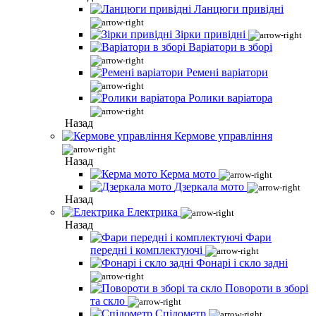
Ланцюги привідні
Зірки привідні
Варіатори в зборі
Ремені варіатори
Ролики варіатора
Назад
Кермове управління
Назад
Керма мото
Дзеркала мото
Назад
Електрика
Назад
Фари
передні і комплектуючі
Фонарі і скло задні
Повороти в зборі
та скло
Спідометр