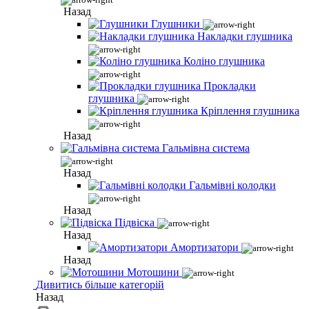
Назад
Глушники
Накладки глушника
Коліно глушника
Прокладки
глушника
Кріплення глушника
Назад
Гальмівна система
Назад
Гальмівні колодки
Назад
Підвіска
Назад
Амортизатори
Назад
Мотошини
Дивитись більше категорій
Назад