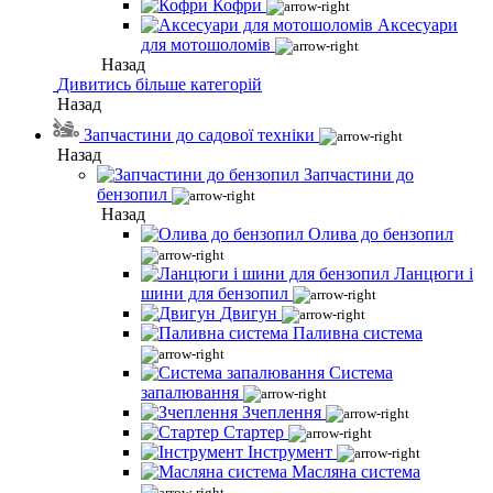
Кофри
Аксесуари
для мотошоломів
Назад
Дивитись більше категорій
Назад
Запчастини до садової техніки
Назад
Запчастини до
бензопил
Назад
Олива до бензопил
Ланцюги і
шини для бензопил
Двигун
Паливна система
Система
запалювання
Зчеплення
Стартер
Інструмент
Масляна система