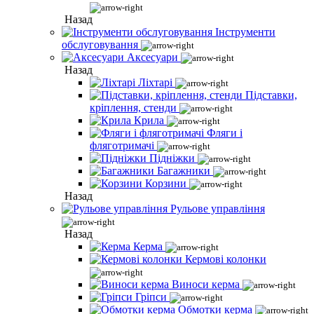
Назад
Інструменти
обслуговування
Аксесуари
Назад
Ліхтарі
Підставки,
кріплення, стенди
Крила
Фляги і
фляготримачі
Підніжки
Багажники
Корзини
Назад
Рульове управління
Назад
Керма
Кермові колонки
Виноси керма
Гріпси
Обмотки керма