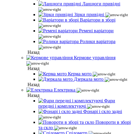
Ланцюги привідні
Зірки привідні
Варіатори в зборі
Ремені варіатори
Ролики варіатора
Назад
Кермове управління
Назад
Керма мото
Дзеркала мото
Назад
Електрика
Назад
Фари
передні і комплектуючі
Фонарі і скло задні
Повороти в зборі
та скло
Спідометр