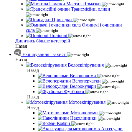
Мастила і змазки
Трансмісійні оливи
Присадки
Омивачі і очисники
скла
Поліролі
Дивитись більше категорій
Назад
Екіпірування і захист
Назад
Велоекіпірування
Назад
Велошоломи
Велоперчатки
Велоокуляри
Футболки
Назад
Мотоекіпірування
Назад
Мотошоломи
Наколінники
Кофри
Аксесуари