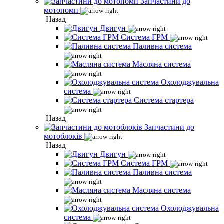
Запчастини до
мотопомп
Назад
Двигун
Система ГРМ
Паливна система
Масляна система
Охолоджувальна
система
Система стартера
Назад
Запчастини до
мотоблоків
Назад
Двигун
Система ГРМ
Паливна система
Масляна система
Охолоджувальна
система