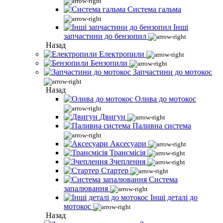
Система гальма
Інші
запчастини до бензопил
Назад
Електропили
Бензопили
Запчастини до мотокос
Назад
Олива до мотокос
Двигун
Паливна система
Аксесуари
Трансмісія
Зчеплення
Стартер
Система
запалювання
Інші деталі до
мотокос
Назад