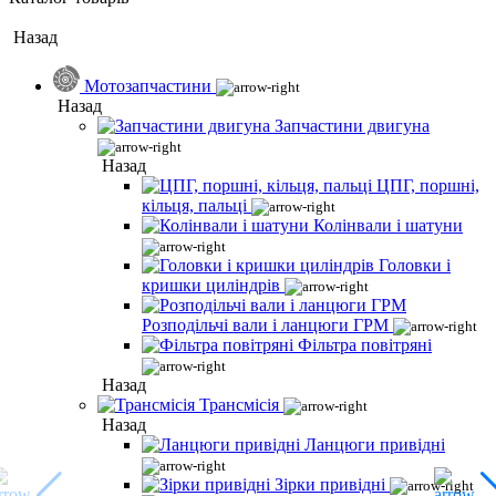
Назад
Мотозапчастини
Назад
Запчастини двигуна
Назад
ЦПГ, поршні,
кільця, пальці
Колінвали і шатуни
Головки і
кришки циліндрів
Розподільчі вали і ланцюги ГРМ
Фільтра повітряні
Назад
Трансмісія
Назад
Ланцюги привідні
Зірки привідні