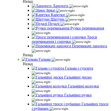
Назад
Ланцюги
Зірки
Каретки
Шатуни
Педалі
Ручки перемикання
Троси
перемикання і сорочки
Перемикачі ланцюга
Назад
Гальма
Назад
Гальма і супорта
Гальмівні диски
Гальмівні колодки
Гальмівні ручки
Гальмівні троси
і рубашки