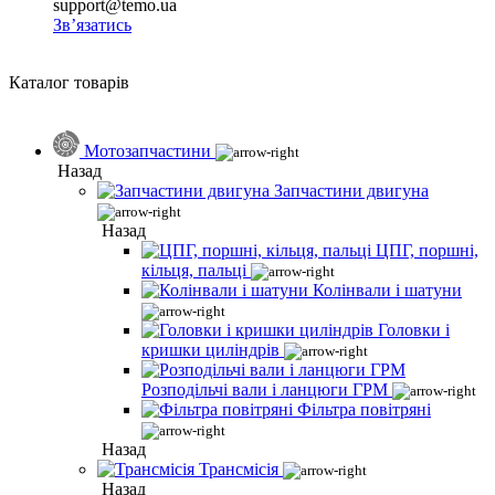
support@temo.ua
Зв’язатись
Каталог товарів
Мотозапчастини
Назад
Запчастини двигуна
Назад
ЦПГ, поршні,
кільця, пальці
Колінвали і шатуни
Головки і
кришки циліндрів
Розподільчі вали і ланцюги ГРМ
Фільтра повітряні
Назад
Трансмісія
Назад