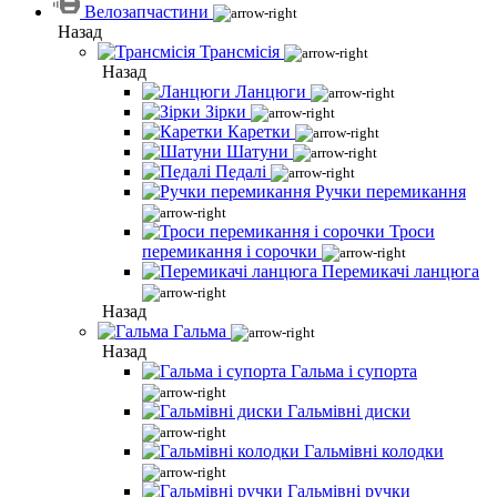
Велозапчастини
Назад
Трансмісія
Назад
Ланцюги
Зірки
Каретки
Шатуни
Педалі
Ручки перемикання
Троси
перемикання і сорочки
Перемикачі ланцюга
Назад
Гальма
Назад
Гальма і супорта
Гальмівні диски
Гальмівні колодки
Гальмівні ручки