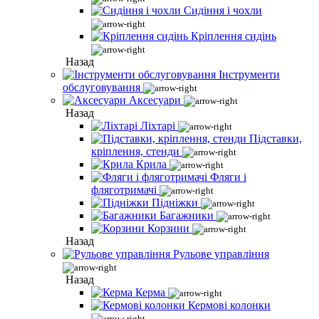
Сидіння і чохли
Кріплення сидінь
Назад
Інструменти
обслуговування
Аксесуари
Назад
Ліхтарі
Підставки,
кріплення, стенди
Крила
Фляги і
фляготримачі
Підніжки
Багажники
Корзини
Назад
Рульове управління
Назад
Керма
Кермові колонки