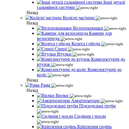
Інші деталі
гальмівної системи
Назад
Колісні частини
Назад
Велопокришки
Камери для
велосипеда
Колеса і ободи
Спиці
Втулки
Комплектуючі до
втулок
Комплектуючі до
коліс
Назад
Рама
Назад
Вилки
Амортизатори
Підсидельні труби
Сидіння і чохли
Кріплення сидінь