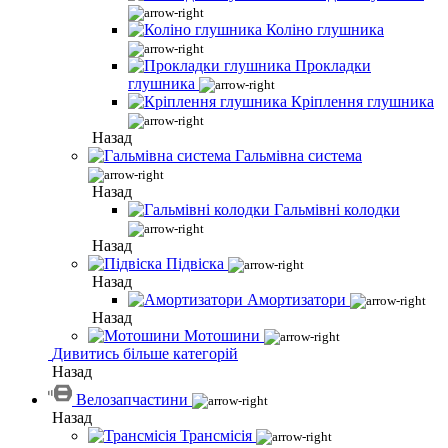
Коліно глушника
Прокладки
глушника
Кріплення глушника
Назад
Гальмівна система
Назад
Гальмівні колодки
Назад
Підвіска
Назад
Амортизатори
Назад
Мотошини
Дивитись більше категорій
Назад
Велозапчастини
Назад
Трансмісія