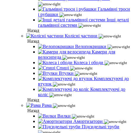
Гальмівні троси
і рубашки
Інші деталі
гальмівної системи
Назад
Колісні частини
Назад
Велопокришки
Камери для
велосипеда
Колеса і ободи
Спиці
Втулки
Комплектуючі до
втулок
Комплектуючі до
коліс
Назад
Рама
Назад
Вилки
Амортизатори
Підсидельні труби