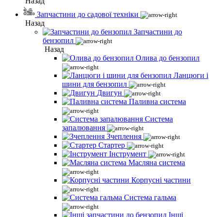
Назад
Запчастини до садової техніки
Назад
Запчастини до
бензопил
Назад
Олива до бензопил
Ланцюги і
шини для бензопил
Двигун
Паливна система
Система
запалювання
Зчеплення
Стартер
Інструмент
Масляна система
Корпусні частини
Система гальма
Інші