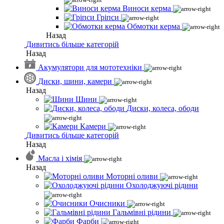
Виноси керма
Гріпси
Обмотки керма
Назад
Дивитись більше категорій
Назад
Акумулятори для мототехніки
Диски, шини, камери
Назад
Шини
Диски, колеса, ободи
Камери
Дивитись більше категорій
Назад
Масла і хімія
Назад
Моторні оливи
Охолоджуючі рідини
Очисники
Гальмівні рідини
Фарби