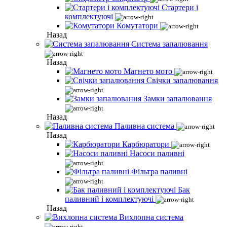
Стартери і
комплектуючі
Комутатори
Назад
Система запалювання
Назад
Магнето мото
Свічки запалювання
Замки запалювання
Назад
Паливна система
Назад
Карбюратори
Насоси паливні
Фільтра паливні
Бак
паливний і комплектуючі
Назад
Вихлопна система