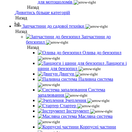
для мотошоломів
Назад
Дивитись більше категорій
Назад
Запчастини до садової техніки
Назад
Запчастини до
бензопил
Назад
Олива до бензопил
Ланцюги і
шини для бензопил
Двигун
Паливна система
Система
запалювання
Зчеплення
Стартер
Інструмент
Масляна система
Корпусні частини