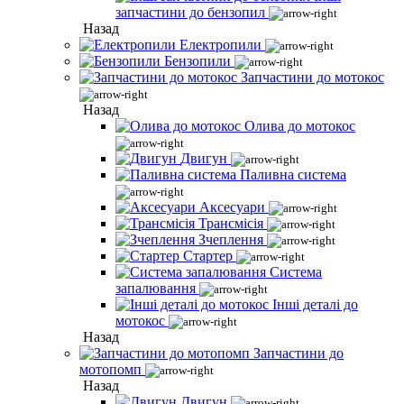
запчастини до бензопил
Назад
Електропили
Бензопили
Запчастини до мотокос
Назад
Олива до мотокос
Двигун
Паливна система
Аксесуари
Трансмісія
Зчеплення
Стартер
Система
запалювання
Інші деталі до
мотокос
Назад
Запчастини до
мотопомп
Назад
Двигун