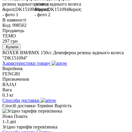
В наявності
Код:
998502
Продавець
TEMO
297
грн
Купити
BOXER BM/ВМX 150cc Демпферна резина заднього колеса
"DK151094"
Характеристики товару
Виробник
FENGRI
Призначення
BAJAJ
Вага
0.3 кг
Способи доставки
Спосіб доставки
Терміни
Вартість
Нова Пошта
1-3 дні
Згідно тарифів перевізника