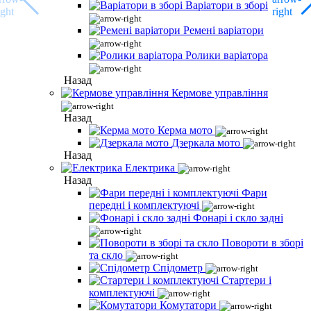
Варіатори в зборі
Ремені варіатори
Ролики варіатора
Назад
Кермове управління
Назад
Керма мото
Дзеркала мото
Назад
Електрика
Назад
Фари
передні і комплектуючі
Фонарі і скло задні
Повороти в зборі
та скло
Спідометр
Стартери і
комплектуючі
Комутатори