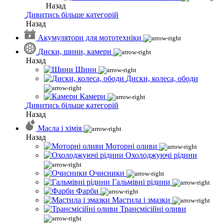
Назад
Дивитись більше категорій
Назад
Акумулятори для мототехніки
Диски, шини, камери
Назад
Шини
Диски, колеса, ободи
Камери
Дивитись більше категорій
Назад
Масла і хімія
Назад
Моторні оливи
Охолоджуючі рідини
Очисники
Гальмівні рідини
Фарби
Мастила і змазки
Трансмісійні оливи