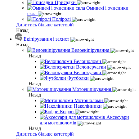
Присадки
Омивачі і очисники
скла
Поліролі
Дивитись більше категорій
Назад
Екіпірування і захист
Назад
Велоекіпірування
Назад
Велошоломи
Велоперчатки
Велоокуляри
Футболки
Назад
Мотоекіпірування
Назад
Мотошоломи
Наколінники
Кофри
Аксесуари
для мотошоломів
Назад
Дивитись більше категорій