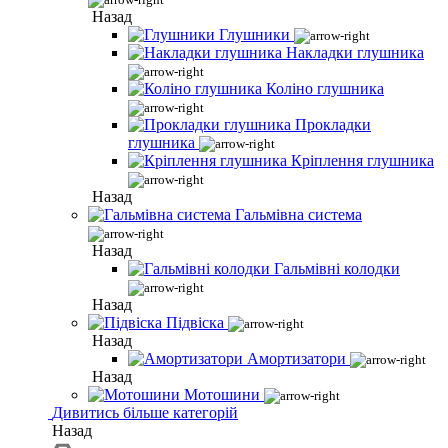
Назад
Глушники
Накладки глушника
Коліно глушника
Прокладки
глушника
Кріплення глушника
Назад
Гальмівна система
Назад
Гальмівні колодки
Назад
Підвіска
Назад
Амортизатори
Назад
Мотошини
Дивитись більше категорій
Назад