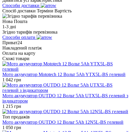
Дивитись усі характеристики
Способи доставки
Спосіб доставки
Терміни
Вартість
Нова Пошта
1-3 дні
Згідно тарифів перевізника
Способи оплати
Приват24
Накладений платіж
Оплата на карту
Схожі товари
Мото акумулятор Mototech 12 Вольт 5Ah YTX5L-BS гелевий
1 042
грн
Мото акумулятор OUTDO 12 Вольт 5Ah UTX5L-BS гелевий з
індикатором
1 215
грн
Топ продажів
Мото акумулятор OUTDO 12 Вольт 5Ah 12N5L-BS гелевий
1 050
грн