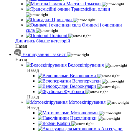
Мастила і змазки
Трансмісійні оливи
Присадки
Омивачі і очисники
скла
Поліролі
Дивитись більше категорій
Назад
Екіпірування і захист
Назад
Велоекіпірування
Назад
Велошоломи
Велоперчатки
Велоокуляри
Футболки
Назад
Мотоекіпірування
Назад
Мотошоломи
Наколінники
Кофри
Аксесуари