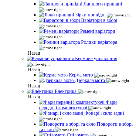
Ланцюги привідні
Зірки привідні
Варіатори в зборі
Ремені варіатори
Ролики варіатора
Назад
Кермове управління
Назад
Керма мото
Дзеркала мото
Назад
Електрика
Назад
Фари
передні і комплектуючі
Фонарі і скло задні
Повороти в зборі
та скло
Спідометр