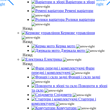
Варіатори в зборі
Ремені варіатори
Ролики варіатора
Назад
Кермове управління
Назад
Керма мото
Дзеркала мото
Назад
Електрика
Назад
Фари
передні і комплектуючі
Фонарі і скло задні
Повороти в зборі
та скло
Спідометр
Стартери і
комплектуючі
Комутатори