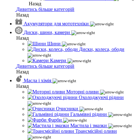
Назад
Дивитись більше категорій
Назад
Акумулятори для мототехніки
Диски, шини, камери
Назад
Шини
Диски, колеса, ободи
Камери
Дивитись більше категорій
Назад
Масла і хімія
Назад
Моторні оливи
Охолоджуючі рідини
Очисники
Гальмівні рідини
Фарби
Мастила і змазки
Трансмісійні оливи