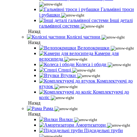
Гальмівні троси
і рубашки
Інші деталі
гальмівної системи
Назад
Колісні частини
Назад
Велопокришки
Камери для
велосипеда
Колеса і ободи
Спиці
Втулки
Комплектуючі до
втулок
Комплектуючі до
коліс
Назад
Рама
Назад
Вилки
Амортизатори
Підсидельні труби