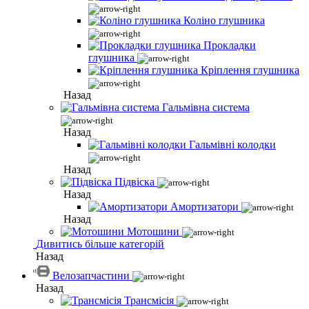
Коліно глушника
Прокладки
глушника
Кріплення глушника
Назад
Гальмівна система
Назад
Гальмівні колодки
Назад
Підвіска
Назад
Амортизатори
Назад
Мотошини
Дивитись більше категорій
Назад
Велозапчастини
Назад
Трансмісія