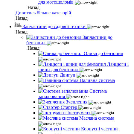
для мотошоломів
Назад
Дивитись більше категорій
Назад
Запчастини до садової техніки
Назад
Запчастини до
бензопил
Назад
Олива до бензопил
Ланцюги і
шини для бензопил
Двигун
Паливна система
Система
запалювання
Зчеплення
Стартер
Інструмент
Масляна система
Корпусні частини