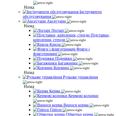
Назад
Інструменти
обслуговування
Аксесуари
Назад
Ліхтарі
Підставки,
кріплення, стенди
Крила
Фляги і
фляготримачі
Підніжки
Багажники
Корзини
Назад
Рульове управління
Назад
Керма
Кермові колонки
Виноси керма
Гріпси
Обмотки керма