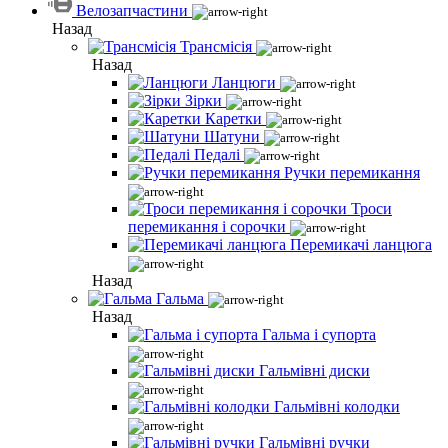
Велозапчастини
Назад
Трансмісія
Назад
Ланцюги
Зірки
Каретки
Шатуни
Педалі
Ручки перемикання
Троси
перемикання і сорочки
Перемикачі ланцюга
Назад
Гальма
Назад
Гальма і супорта
Гальмівні диски
Гальмівні колодки
Гальмівні ручки