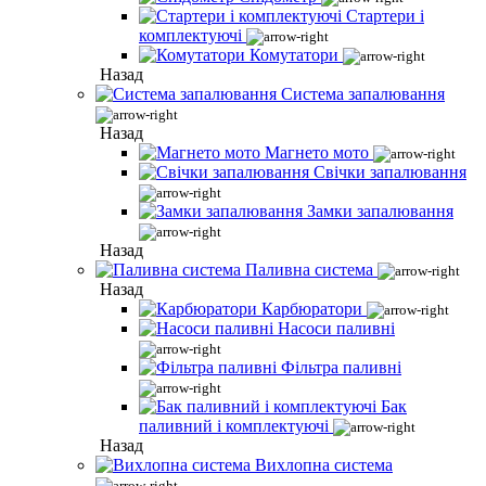
Стартери і
комплектуючі
Комутатори
Назад
Система запалювання
Назад
Магнето мото
Свічки запалювання
Замки запалювання
Назад
Паливна система
Назад
Карбюратори
Насоси паливні
Фільтра паливні
Бак
паливний і комплектуючі
Назад
Вихлопна система