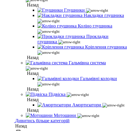
Назад
Глушники
Накладки глушника
Коліно глушника
Прокладки
глушника
Кріплення глушника
Назад
Гальмівна система
Назад
Гальмівні колодки
Назад
Підвіска
Назад
Амортизатори
Назад
Мотошини
Дивитись більше категорій
Назад