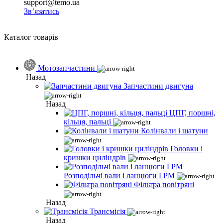
support@temo.ua
Зв’язатись
Каталог товарів
Мотозапчастини
Назад
Запчастини двигуна
Назад
ЦПГ, поршні,
кільця, пальці
Колінвали і шатуни
Головки і
кришки циліндрів
Розподільчі вали і ланцюги ГРМ
Фільтра повітряні
Назад
Трансмісія
Назад