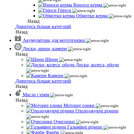
Виноси керма
Гріпси
Обмотки керма
Назад
Дивитись більше категорій
Назад
Акумулятори для мототехніки
Диски, шини, камери
Назад
Шини
Диски, колеса, ободи
Камери
Дивитись більше категорій
Назад
Масла і хімія
Назад
Моторні оливи
Охолоджуючі рідини
Очисники
Гальмівні рідини
Фарби