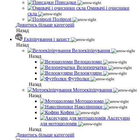
Присадки
Омивачі і очисники
скла
Поліролі
Дивитись більше категорій
Назад
Екіпірування і захист
Назад
Велоекіпірування
Назад
Велошоломи
Велоперчатки
Велоокуляри
Футболки
Назад
Мотоекіпірування
Назад
Мотошоломи
Наколінники
Кофри
Аксесуари
для мотошоломів
Назад
Дивитись більше категорій