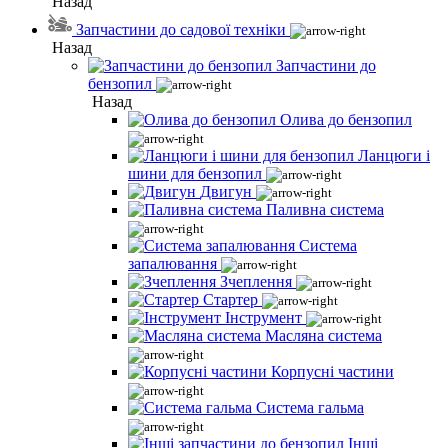
Назад
Запчастини до садової техніки
Назад
Запчастини до
бензопил
Назад
Олива до бензопил
Ланцюги і
шини для бензопил
Двигун
Паливна система
Система
запалювання
Зчеплення
Стартер
Інструмент
Масляна система
Корпусні частини
Система гальма
Інші