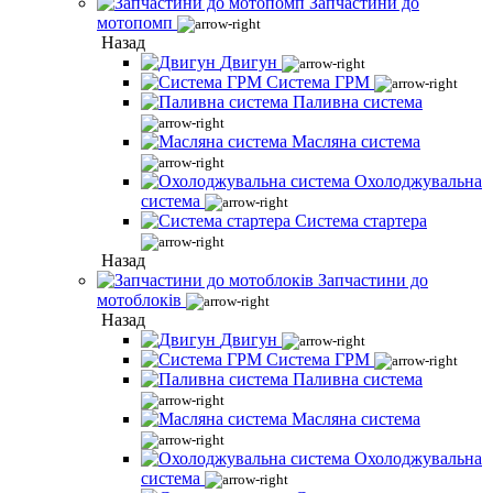
Запчастини до
мотопомп
Назад
Двигун
Система ГРМ
Паливна система
Масляна система
Охолоджувальна
система
Система стартера
Назад
Запчастини до
мотоблоків
Назад
Двигун
Система ГРМ
Паливна система
Масляна система
Охолоджувальна
система