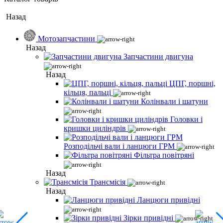
Назад
Мотозапчастини
Назад
Запчастини двигуна
Назад
ЦПГ, поршні,
кільця, пальці
Колінвали і шатуни
Головки і
кришки циліндрів
Розподільчі вали і ланцюги ГРМ
Фільтра повітряні
Назад
Трансмісія
Назад
Ланцюги привідні
Зірки привідні