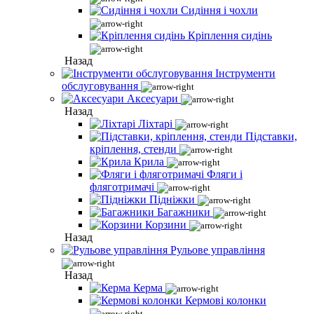
Сидіння і чохли
Кріплення сидінь
Назад
Інструменти
обслуговування
Аксесуари
Назад
Ліхтарі
Підставки,
кріплення, стенди
Крила
Фляги і
фляготримачі
Підніжки
Багажники
Корзини
Назад
Рульове управління
Назад
Керма
Кермові колонки