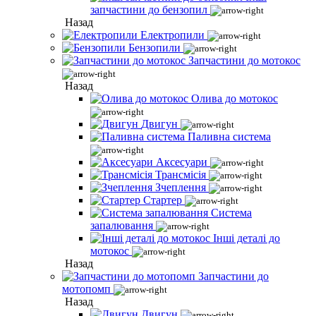
запчастини до бензопил
Назад
Електропили
Бензопили
Запчастини до мотокос
Назад
Олива до мотокос
Двигун
Паливна система
Аксесуари
Трансмісія
Зчеплення
Стартер
Система
запалювання
Інші деталі до
мотокос
Назад
Запчастини до
мотопомп
Назад
Двигун