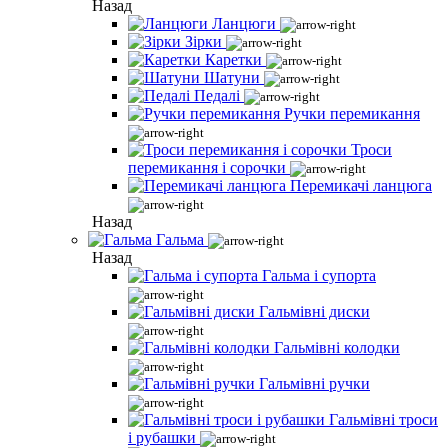
Назад
Ланцюги
Зірки
Каретки
Шатуни
Педалі
Ручки перемикання
Троси
перемикання і сорочки
Перемикачі ланцюга
Назад
Гальма
Назад
Гальма і супорта
Гальмівні диски
Гальмівні колодки
Гальмівні ручки
Гальмівні троси
і рубашки