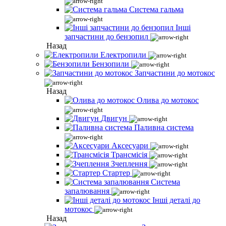
Система гальма
Інші
запчастини до бензопил
Назад
Електропили
Бензопили
Запчастини до мотокос
Назад
Олива до мотокос
Двигун
Паливна система
Аксесуари
Трансмісія
Зчеплення
Стартер
Система
запалювання
Інші деталі до
мотокос
Назад