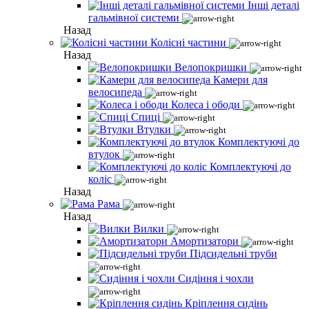
Інші деталі
гальмівної системи
Назад
Колісні частини
Назад
Велопокришки
Камери для
велосипеда
Колеса і ободи
Спиці
Втулки
Комплектуючі до
втулок
Комплектуючі до
коліс
Назад
Рама
Назад
Вилки
Амортизатори
Підсидельні труби
Сидіння і чохли
Кріплення сидінь