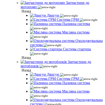
Запчастини до
мотопомп
Назад
Двигун
Система ГРМ
Паливна система
Масляна система
Охолоджувальна
система
Система стартера
Назад
Запчастини до
мотоблоків
Назад
Двигун
Система ГРМ
Паливна система
Масляна система
Охолоджувальна
система