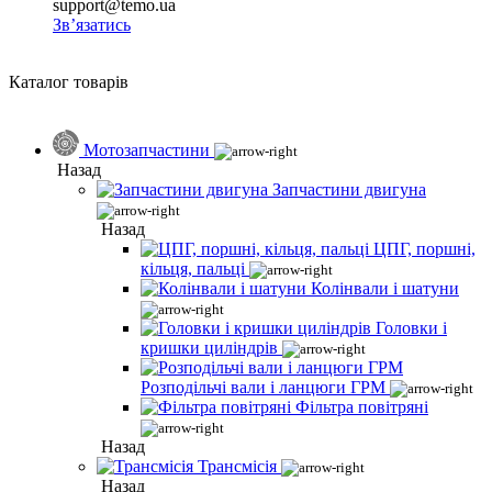
support@temo.ua
Зв’язатись
Каталог товарів
Мотозапчастини
Назад
Запчастини двигуна
Назад
ЦПГ, поршні,
кільця, пальці
Колінвали і шатуни
Головки і
кришки циліндрів
Розподільчі вали і ланцюги ГРМ
Фільтра повітряні
Назад
Трансмісія
Назад