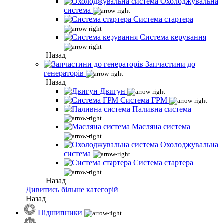
Охолоджувальна
система
Система стартера
Система керування
Назад
Запчастини до
генераторів
Назад
Двигун
Система ГРМ
Паливна система
Масляна система
Охолоджувальна
система
Система стартера
Назад
Дивитись більше категорій
Назад
Підшипники