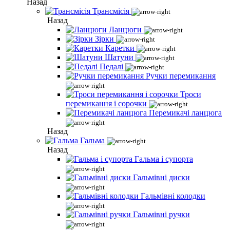
Назад
Трансмісія
Назад
Ланцюги
Зірки
Каретки
Шатуни
Педалі
Ручки перемикання
Троси
перемикання і сорочки
Перемикачі ланцюга
Назад
Гальма
Назад
Гальма і супорта
Гальмівні диски
Гальмівні колодки
Гальмівні ручки