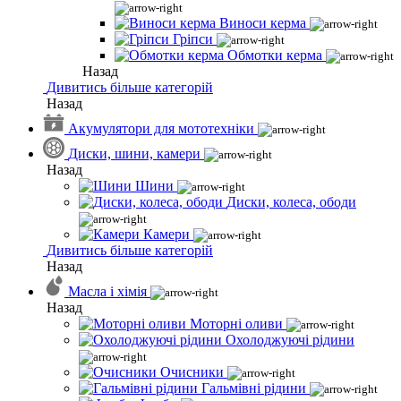
Виноси керма
Гріпси
Обмотки керма
Назад
Дивитись більше категорій
Назад
Акумулятори для мототехніки
Диски, шини, камери
Назад
Шини
Диски, колеса, ободи
Камери
Дивитись більше категорій
Назад
Масла і хімія
Назад
Моторні оливи
Охолоджуючі рідини
Очисники
Гальмівні рідини