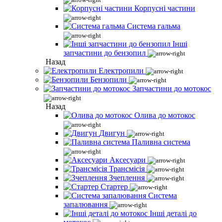
Корпусні частини
Система гальма
Інші
запчастини до бензопил
Назад
Електропили
Бензопили
Запчастини до мотокос
Назад
Олива до мотокос
Двигун
Паливна система
Аксесуари
Трансмісія
Зчеплення
Стартер
Система
запалювання
Інші деталі до