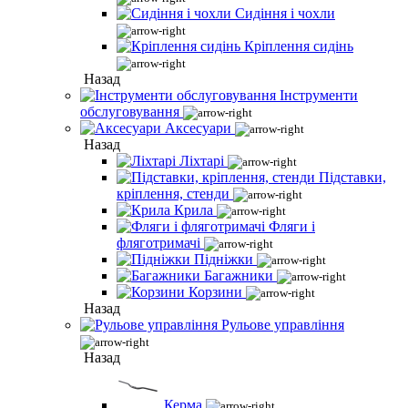
Сидіння і чохли
Кріплення сидінь
Назад
Інструменти
обслуговування
Аксесуари
Назад
Ліхтарі
Підставки,
кріплення, стенди
Крила
Фляги і
фляготримачі
Підніжки
Багажники
Корзини
Назад
Рульове управління
Назад
Керма