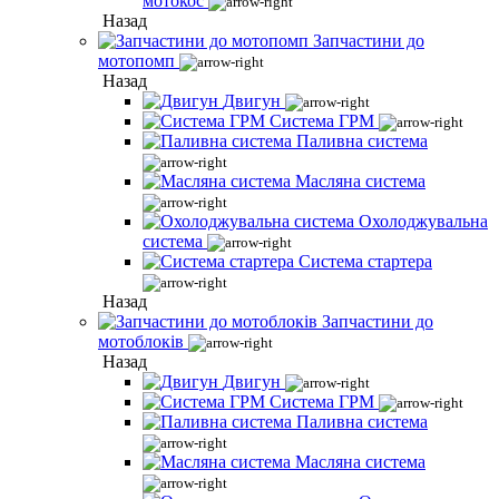
мотокос
Назад
Запчастини до
мотопомп
Назад
Двигун
Система ГРМ
Паливна система
Масляна система
Охолоджувальна
система
Система стартера
Назад
Запчастини до
мотоблоків
Назад
Двигун
Система ГРМ
Паливна система
Масляна система