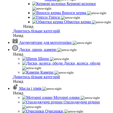
Кермові колонки
Виноси керма
Гріпси
Обмотки керма
Назад
Дивитись більше категорій
Назад
Акумулятори для мототехніки
Диски, шини, камери
Назад
Шини
Диски, колеса, ободи
Камери
Дивитись більше категорій
Назад
Масла і хімія
Назад
Моторні оливи
Охолоджуючі рідини
Очисники