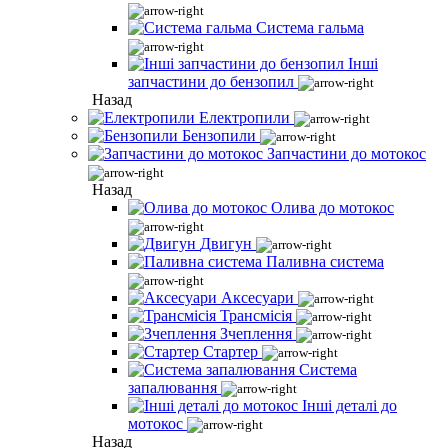
Система гальма
Інші
запчастини до бензопил
Назад
Електропили
Бензопили
Запчастини до мотокос
Назад
Олива до мотокос
Двигун
Паливна система
Аксесуари
Трансмісія
Зчеплення
Стартер
Система
запалювання
Інші деталі до
мотокос
Назад