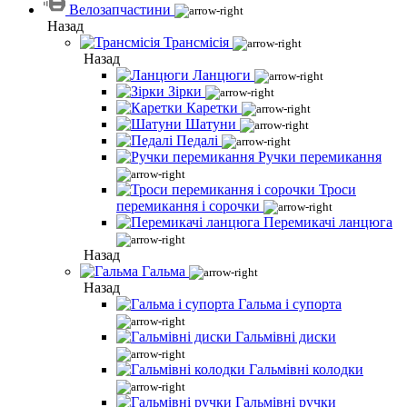
Велозапчастини
Назад
Трансмісія
Назад
Ланцюги
Зірки
Каретки
Шатуни
Педалі
Ручки перемикання
Троси
перемикання і сорочки
Перемикачі ланцюга
Назад
Гальма
Назад
Гальма і супорта
Гальмівні диски
Гальмівні колодки
Гальмівні ручки