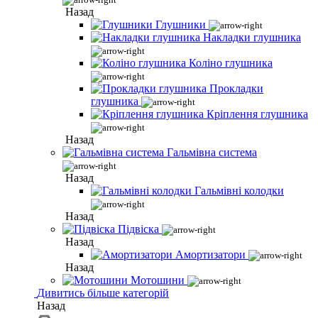
Назад
Глушники
Накладки глушника
Коліно глушника
Прокладки
глушника
Кріплення глушника
Назад
Гальмівна система
Назад
Гальмівні колодки
Назад
Підвіска
Назад
Амортизатори
Назад
Мотошини
Дивитись більше категорій
Назад