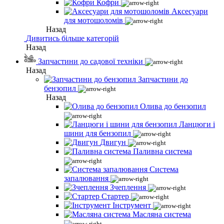
Кофри
Аксесуари
для мотошоломів
Назад
Дивитись більше категорій
Назад
Запчастини до садової техніки
Назад
Запчастини до
бензопил
Назад
Олива до бензопил
Ланцюги і
шини для бензопил
Двигун
Паливна система
Система
запалювання
Зчеплення
Стартер
Інструмент
Масляна система