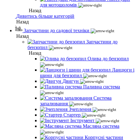
для мотошоломів
Назад
Дивитись більше категорій
Назад
Запчастини до садової техніки
Назад
Запчастини до
бензопил
Назад
Олива до бензопил
Ланцюги і
шини для бензопил
Двигун
Паливна система
Система
запалювання
Зчеплення
Стартер
Інструмент
Масляна система
Корпусні частини