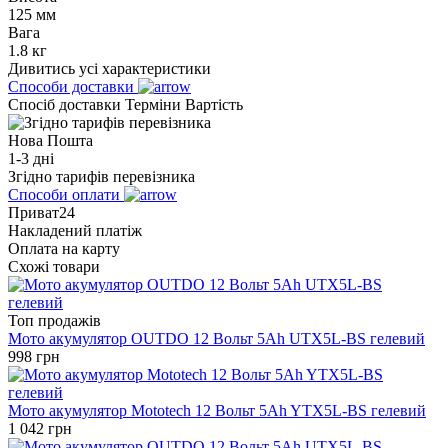
125 мм
Вага
1.8 кг
Дивитись усі характеристики
Способи доставки
Спосіб доставки
Терміни
Вартість
Нова Пошта
1-3 дні
Згідно тарифів перевізника
Способи оплати
Приват24
Накладений платіж
Оплата на карту
Схожі товари
Топ продажів
Мото акумулятор OUTDO 12 Вольт 5Ah UTX5L-BS гелевий
998
грн
Мото акумулятор Mototech 12 Вольт 5Ah YTX5L-BS гелевий
1 042
грн