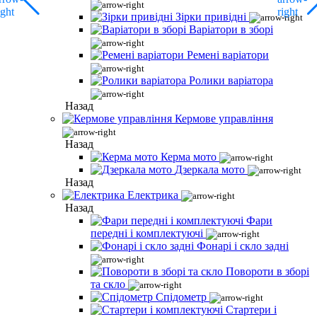
Зірки привідні
Варіатори в зборі
Ремені варіатори
Ролики варіатора
Назад
Кермове управління
Назад
Керма мото
Дзеркала мото
Назад
Електрика
Назад
Фари
передні і комплектуючі
Фонарі і скло задні
Повороти в зборі
та скло
Спідометр
Стартери і