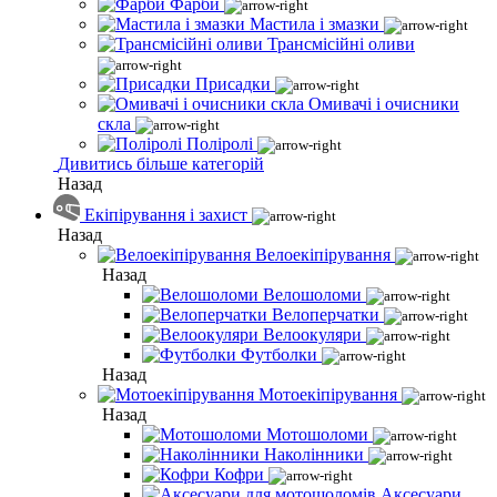
Фарби
Мастила і змазки
Трансмісійні оливи
Присадки
Омивачі і очисники
скла
Поліролі
Дивитись більше категорій
Назад
Екіпірування і захист
Назад
Велоекіпірування
Назад
Велошоломи
Велоперчатки
Велоокуляри
Футболки
Назад
Мотоекіпірування
Назад
Мотошоломи
Наколінники
Кофри
Аксесуари