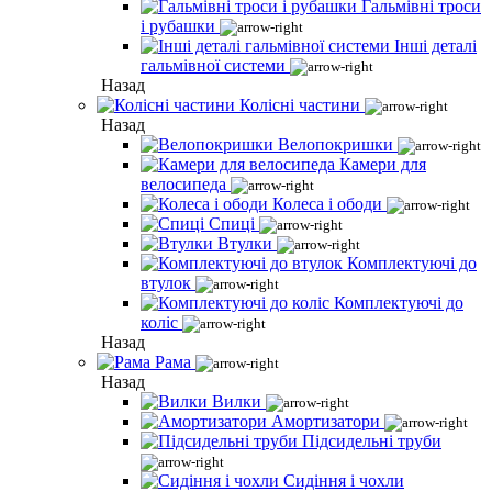
Гальмівні троси
і рубашки
Інші деталі
гальмівної системи
Назад
Колісні частини
Назад
Велопокришки
Камери для
велосипеда
Колеса і ободи
Спиці
Втулки
Комплектуючі до
втулок
Комплектуючі до
коліс
Назад
Рама
Назад
Вилки
Амортизатори
Підсидельні труби
Сидіння і чохли