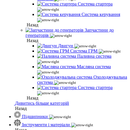
Система стартера
Система керування
Назад
Запчастини до
генераторів
Назад
Двигун
Система ГРМ
Паливна система
Масляна система
Охолоджувальна
система
Система стартера
Назад
Дивитись більше категорій
Назад
Підшипники
Інструменти і матеріали
Назад