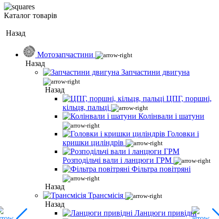
Каталог товарів
Назад
Мотозапчастини
Назад
Запчастини двигуна
Назад
ЦПГ, поршні,
кільця, пальці
Колінвали і шатуни
Головки і
кришки циліндрів
Розподільчі вали і ланцюги ГРМ
Фільтра повітряні
Назад
Трансмісія
Назад
Ланцюги привідні