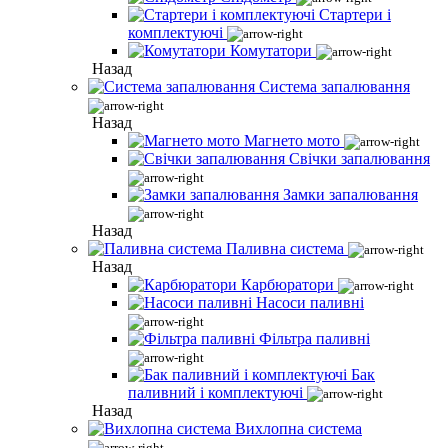
Стартери і
комплектуючі
Комутатори
Назад
Система запалювання
Назад
Магнето мото
Свічки запалювання
Замки запалювання
Назад
Паливна система
Назад
Карбюратори
Насоси паливні
Фільтра паливні
Бак
паливний і комплектуючі
Назад
Вихлопна система