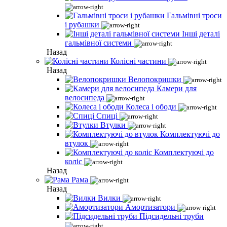
Гальмівні троси
і рубашки
Інші деталі
гальмівної системи
Назад
Колісні частини
Назад
Велопокришки
Камери для
велосипеда
Колеса і ободи
Спиці
Втулки
Комплектуючі до
втулок
Комплектуючі до
коліс
Назад
Рама
Назад
Вилки
Амортизатори
Підсидельні труби