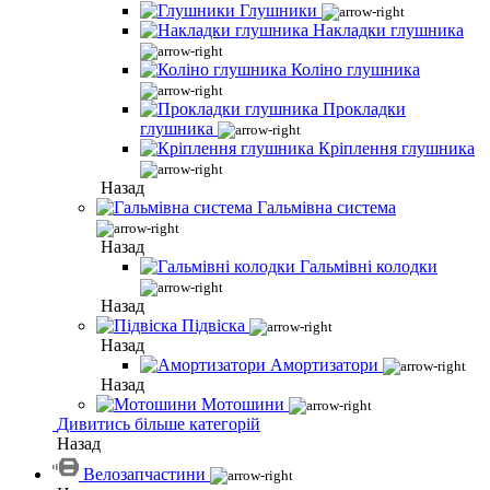
Глушники
Накладки глушника
Коліно глушника
Прокладки
глушника
Кріплення глушника
Назад
Гальмівна система
Назад
Гальмівні колодки
Назад
Підвіска
Назад
Амортизатори
Назад
Мотошини
Дивитись більше категорій
Назад
Велозапчастини