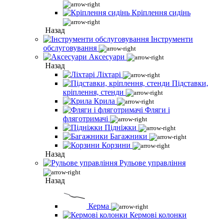
Кріплення сидінь
Назад
Інструменти
обслуговування
Аксесуари
Назад
Ліхтарі
Підставки,
кріплення, стенди
Крила
Фляги і
фляготримачі
Підніжки
Багажники
Корзини
Назад
Рульове управління
Назад
Керма
Кермові колонки