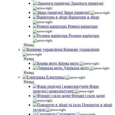
Ланцюги привідні
Зірки привідні
Варіатори в зборі
Ремені варіатори
Ролики варіатора
Назад
Кермове управління
Назад
Керма мото
Дзеркала мото
Назад
Електрика
Назад
Фари
передні і комплектуючі
Фонарі і скло задні
Повороти в зборі
та скло
Спідометр