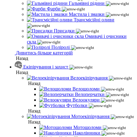
Гальмівні рідини
Фарби
Мастила і змазки
Трансмісійні оливи
Присадки
Омивачі і очисники
скла
Поліролі
Дивитись більше категорій
Назад
Екіпірування і захист
Назад
Велоекіпірування
Назад
Велошоломи
Велоперчатки
Велоокуляри
Футболки
Назад
Мотоекіпірування
Назад
Мотошоломи
Наколінники