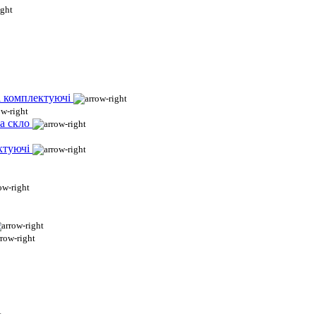
і комплектуючі
а скло
ктуючі