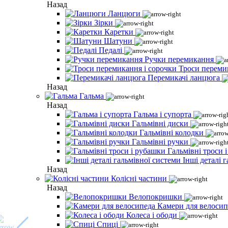
Назад
Ланцюги
Зірки
Каретки
Шатуни
Педалі
Ручки перемикання
Троси переми
Перемикачі ланцюга
Назад
Гальма
Назад
Гальма і супорта
Гальмівні диски
Гальмівні колодки
Гальмівні ручки
Гальмівні троси 
Інші деталі 
Назад
Колісні частини
Назад
Велопокришки
Камери для велосип
Колеса і ободи
Спиці