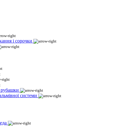
кання і сорочки
і рубашки
гальмівної системи
еда