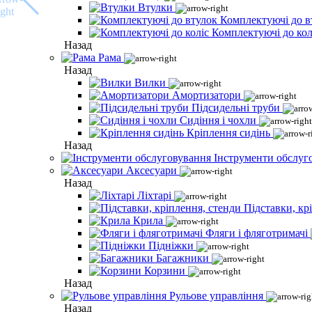
Втулки
Комплектуючі до в
Комплектуючі до кол
Назад
Рама
Назад
Вилки
Амортизатори
Підсидельні труби
Сидіння і чохли
Кріплення сидінь
Назад
Інструменти обслуг
Аксесуари
Назад
Ліхтарі
Підставки, кр
Крила
Фляги і фляготримачі
Підніжки
Багажники
Корзини
Назад
Рульове управління
Назад