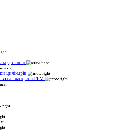
льця, пальці
ки циліндрів
і вали і ланцюги ГРМ