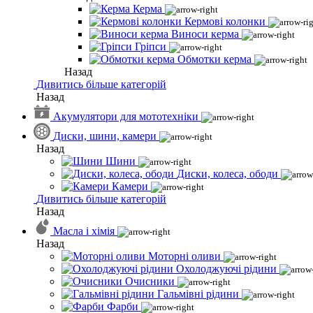
Керма
Кермові колонки
Виноси керма
Гріпси
Обмотки керма
Назад
Дивитись більше категорій
Назад
Акумулятори для мототехніки
Диски, шини, камери
Назад
Шини
Диски, колеса, ободи
Камери
Дивитись більше категорій
Назад
Масла і хімія
Назад
Моторні оливи
Охолоджуючі рідини
Очисники
Гальмівні рідини
Фарби