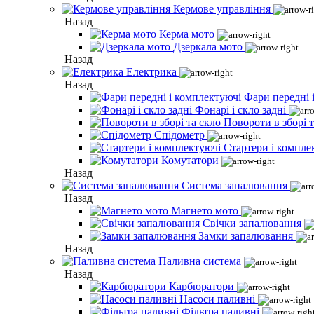
Кермове управління
Назад
Керма мото
Дзеркала мото
Назад
Електрика
Назад
Фари передні 
Фонарі і скло задні
Повороти в зборі т
Спідометр
Стартери і компле
Комутатори
Назад
Система запалювання
Назад
Магнето мото
Свічки запалювання
Замки запалювання
Назад
Паливна система
Назад
Карбюратори
Насоси паливні
Фільтра паливні