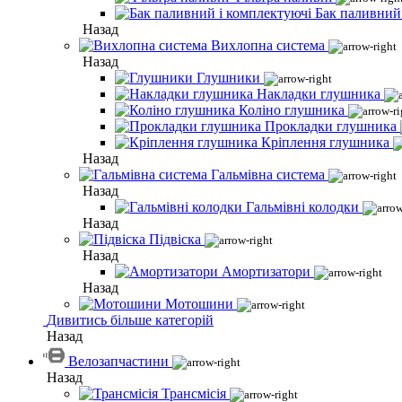
Бак паливний
Назад
Вихлопна система
Назад
Глушники
Накладки глушника
Коліно глушника
Прокладки глушника
Кріплення глушника
Назад
Гальмівна система
Назад
Гальмівні колодки
Назад
Підвіска
Назад
Амортизатори
Назад
Мотошини
Дивитись більше категорій
Назад
Велозапчастини
Назад
Трансмісія