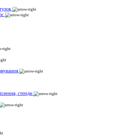
тулок
іс
овування
іплення, стенди