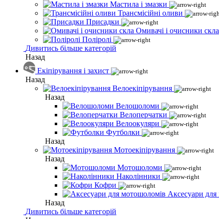
Мастила і змазки
Трансмісійні оливи
Присадки
Омивачі і очисники скла
Поліролі
Дивитись більше категорій
Назад
Екіпірування і захист
Назад
Велоекіпірування
Назад
Велошоломи
Велоперчатки
Велоокуляри
Футболки
Назад
Мотоекіпірування
Назад
Мотошоломи
Наколінники
Кофри
Аксесуари для
Назад
Дивитись більше категорій