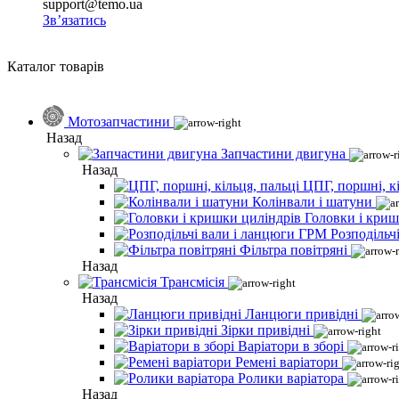
support@temo.ua
Зв’язатись
Каталог товарів
Мотозапчастини
Назад
Запчастини двигуна
Назад
ЦПГ, поршні, кі
Колінвали і шатуни
Головки і криш
Розподільч
Фільтра повітряні
Назад
Трансмісія
Назад
Ланцюги привідні
Зірки привідні
Варіатори в зборі
Ремені варіатори
Ролики варіатора
Назад